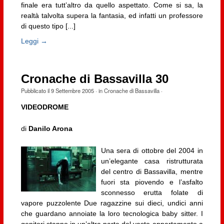
finale era tutt’altro da quello aspettato. Come si sa, la
realtà talvolta supera la fantasia, ed infatti un professore
di questo tipo [...]
Leggi →
Cronache di Bassavilla 30
Pubblicato il
9 Settembre 2005
· in
Cronache di Bassavilla
·
VIDEODROME
di
Danilo Arona
Una sera di ottobre del 2004 in
un’elegante casa ristrutturata
del centro di Bassavilla, mentre
fuori sta piovendo e l’asfalto
sconnesso erutta folate di
vapore puzzolente Due ragazzine sui dieci, undici anni
che guardano annoiate la loro tecnologica baby sitter. I
genitori stanno in un’altra parte del vasto appartamento a