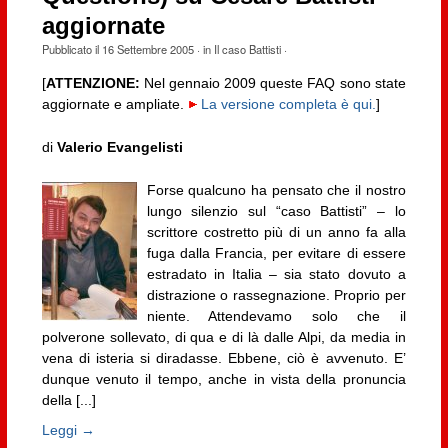
aggiornate
Pubblicato il
16 Settembre 2005
· in
Il caso Battisti
·
[
ATTENZIONE:
Nel gennaio 2009 queste FAQ sono state
aggiornate e ampliate.
La versione completa è qui.
]
di
Valerio Evangelisti
Forse qualcuno ha pensato che il nostro
lungo silenzio sul “caso Battisti” – lo
scrittore costretto più di un anno fa alla
fuga dalla Francia, per evitare di essere
estradato in Italia – sia stato dovuto a
distrazione o rassegnazione. Proprio per
niente. Attendevamo solo che il
polverone sollevato, di qua e di là dalle Alpi, da media in
vena di isteria si diradasse. Ebbene, ciò è avvenuto. E’
dunque venuto il tempo, anche in vista della pronuncia
della [...]
Leggi →