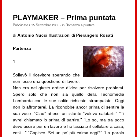
PLAYMAKER – Prima puntata
Pubblicato il
15 Settembre 2005
· in
Romanzo a puntate
·
di
Antonio Nucci
Illustrazioni di
Pierangelo Rosati
Partenza
1.
Sollevò il ricevitore sperando che
non fosse una questione di lavoro.
Non era nel giusto ordine d’idee per risolvere problemi.
Spero solo che non sia quello della Tecnomedia
Lombarda con le sue solite richieste strampalate. Oggi
non lo affronterei. La riconobbe ancor prima di sentire la
sua voce. “Ciao” attese un istante “volevo salutarti.” “Ti
avrei chiamato io prima di partire.” “Lo so, ma tra poco
devo uscire per un lavoro e ho lasciato il cellulare a casa,
così…” “Capisco. Sei un po’ più calma oggi?” “La parola