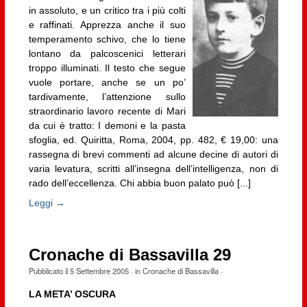
in assoluto, e un critico tra i più colti
e raffinati. Apprezza anche il suo
temperamento schivo, che lo tiene
lontano da palcoscenici letterari
troppo illuminati. Il testo che segue
vuole portare, anche se un po’
tardivamente, l’attenzione sullo
straordinario lavoro recente di Mari
da cui è tratto: I demoni e la pasta
sfoglia, ed. Quiritta, Roma, 2004, pp. 482, € 19,00: una
rassegna di brevi commenti ad alcune decine di autori di
varia levatura, scritti all’insegna dell’intelligenza, non di
rado dell’eccellenza. Chi abbia buon palato può [...]
Leggi →
Cronache di Bassavilla 29
Pubblicato il
5 Settembre 2005
· in
Cronache di Bassavilla
·
LA META’ OSCURA