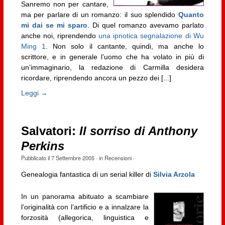
Sanremo non per cantare,
ma per parlare di un romanzo: il suo splendido
Quanto
mi dai se mi sparo
. Di quel romanzo avevamo parlato
anche noi, riprendendo
una ipnotica segnalazione di Wu
Ming 1
. Non solo il cantante, quindi, ma anche lo
scrittore, e in generale l’uomo che ha volato in più di
un’immaginario, la redazione di Carmilla desidera
ricordare, riprendendo ancora un pezzo dei [...]
Leggi →
Salvatori:
Il sorriso di Anthony
Perkins
Pubblicato il
7 Settembre 2005
· in
Recensioni
·
Genealogia fantastica di un serial killer di
Silvia Arzola
In un panorama abituato a scambiare
l’originalità con l’artificio e a innalzare la
forzosità (allegorica, linguistica e