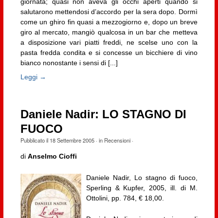
giornata; quasi non aveva gli occhi aperti quando si
salutarono mettendosi d’accordo per la sera dopo. Dormì
come un ghiro fin quasi a mezzogiorno e, dopo un breve
giro al mercato, mangiò qualcosa in un bar che metteva
a disposizione vari piatti freddi, ne scelse uno con la
pasta fredda condita e si concesse un bicchiere di vino
bianco nonostante i sensi di [...]
Leggi →
Daniele Nadir: LO STAGNO DI
FUOCO
Pubblicato il
18 Settembre 2005
· in
Recensioni
·
di
Anselmo Cioffi
Daniele Nadir, Lo stagno di fuoco,
Sperling & Kupfer, 2005, ill. di M.
Ottolini, pp. 784, € 18,00.