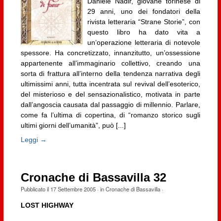
Daniele Nadir, giovane torinese di
29 anni, uno dei fondatori della
rivista letteraria “Strane Storie”, con
questo libro ha dato vita a
un’operazione letteraria di notevole
spessore. Ha concretizzato, innanzitutto, un’ossessione
appartenente all’immaginario collettivo, creando una
sorta di frattura all’interno della tendenza narrativa degli
ultimissimi anni, tutta incentrata sul revival dell’esoterico,
del misterioso e del sensazionalistico, motivata in parte
dall’angoscia causata dal passaggio di millennio. Parlare,
come fa l’ultima di copertina, di “romanzo storico sugli
ultimi giorni dell’umanità”, può [...]
Leggi →
Cronache di Bassavilla 32
Pubblicato il
17 Settembre 2005
· in
Cronache di Bassavilla
·
LOST HIGHWAY