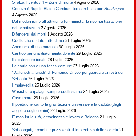
Si alza il vento / 4 – Zone di morte
4 Agosto 2026
Genova è Napoli: Blaise Cendrars torna in Italia con
Bourlinguer
4 Agosto 2026
Dal modernismo all’attivismo femminista: la risemantizzazione
del primitivismo
2 Agosto 2026
Difendersi dai morti
1 Agosto 2026
Quello che è stato fatto di noi
31 Luglio 2026
Anamnesi di una paranoia
30 Luglio 2026
Cantico per una dis/umanità dolente
29 Luglio 2026
Il sostenitore ideale
28 Luglio 2026
La storia non è una fossa comune
27 Luglio 2026
“Da lunedì a lunedì” di Fernando Di Leo per guardare ai resti dei
Settanta
26 Luglio 2026
I malaveglia
25 Luglio 2026
Wasichu, papalagi, sempre quelli siamo
24 Luglio 2026
Case morte
23 Luglio 2026
Il poeta che cantò la gravitazione universale e la caduta (degli
angeli e degli uomini)
22 Luglio 2026
E man int la zità, cittadinanza e lavoro a Bologna
21 Luglio
2026
Sottopagati, sporchi e puzzolenti: il lato cattivo della società
21