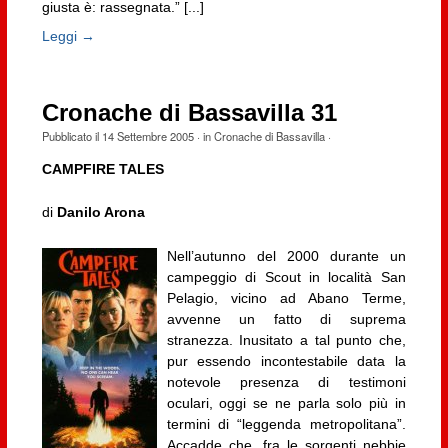
giusta è: rassegnata.” [...]
Leggi →
Cronache di Bassavilla 31
Pubblicato il
14 Settembre 2005
· in
Cronache di Bassavilla
·
CAMPFIRE TALES
di
Danilo Arona
Nell’autunno del 2000 durante un
campeggio di Scout in località San
Pelagio, vicino ad Abano Terme,
avvenne un fatto di suprema
stranezza. Inusitato a tal punto che,
pur essendo incontestabile data la
notevole presenza di testimoni
oculari, oggi se ne parla solo più in
termini di “leggenda metropolitana”.
Accadde che, fra le sorgenti nebbie