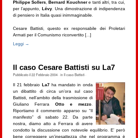
Philippe Sollers
,
Bernard Kouchner
e tanti altri, tra cui,
per l’appunto,
Lévy
. Una dimostrazione di indipendenza
di pensiero in Italia quasi inimmaginabile.
Cesare Battisti, questo ex responsabile dei Proletari
Armati per il Comunismo riconvertito [...]
Leggi →
Il caso Cesare Battisti su La7
Pubblicato il
22 Febbraio 2004
· in
Il caso Battisti
·
Il 21 febbraio
La7
ha mandato in onda
un dibattito di circa un’ora sul caso
Battisti, nell’ambito della trasmissione di
Giuliano Ferrara
Otto e mezzo
.
Riportiamo il commento apparso su “Il
manifesto” di sabato 22. Da parte
nostra, diamo atto a Ferrara di avere
condotto la discussione con notevole equilibrio. E’ però
bene correggere un’inesattezza che nel programma è