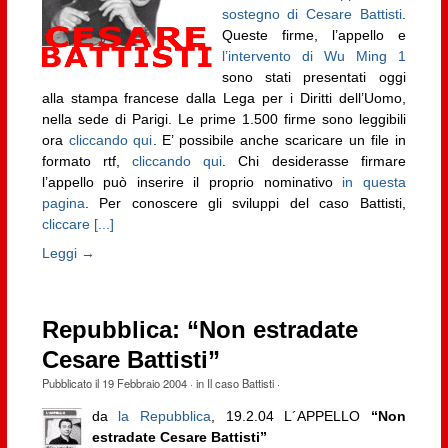
sostegno di Cesare Battisti
.
Queste firme, l’appello e
l’intervento di Wu Ming 1
sono stati presentati oggi
alla stampa francese dalla Lega per i Diritti dell’Uomo,
nella sede di Parigi. Le prime 1.500 firme sono leggibili
ora
cliccando qui
. E’ possibile anche scaricare un file in
formato rtf,
cliccando qui
. Chi desiderasse firmare
l’appello può inserire il proprio nominativo
in questa
pagina
. Per conoscere gli sviluppi del caso Battisti,
cliccare [...]
Leggi →
Repubblica: “Non estradate
Cesare Battisti”
Pubblicato il
19 Febbraio 2004
· in
Il caso Battisti
·
da
la Repubblica
, 19.2.04 L´APPELLO
“Non
estradate Cesare Battisti”