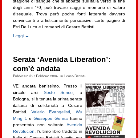
stagione di sangue che si abbatté sull’Italia verso la fine
degli anni ’70, può trovare saggi e memorie di valore
diseguale. Trova però poche fonti letterarie davvero
convincenti e artisticamente persuasive: certe pagine di
Erri De Luca e i romanzi di Cesare Battisti.
Leggi →
Serata ‘Avenida Liberation’:
com’è andata
Pubblicato il
27 Febbraio 2004
· in
Il caso Battisti
·
V
E’ andata benissimo. Presso il
circolo arci
Sesto Senso
, a
Bologna, si è tenuta la prima serata
italiana di solidarietà a Cesare
Battisti.
Valerio Evangelisti
,
Wu
Ming 1
e
Giuseppe Genna
hanno
presentato non soltanto
Avenida
Revoluciòn
, l’ultimo libro tradotto in
Italia di Cesare Battisti (uscito per