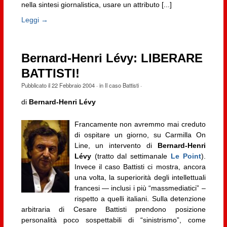
nella sintesi giornalistica, usare un attributo [...]
Leggi →
Bernard-Henri Lévy: LIBERARE
BATTISTI!
Pubblicato il
22 Febbraio 2004
· in
Il caso Battisti
·
di
Bernard-Henri Lévy
Francamente non avremmo mai creduto
di ospitare un giorno, su Carmilla On
Line, un intervento di
Bernard-Henri
Lévy
(tratto dal settimanale
Le Point
).
Invece il caso Battisti ci mostra, ancora
una volta, la superiorità degli intellettuali
francesi — inclusi i più “massmediatici” –
rispetto a quelli italiani. Sulla detenzione
arbitraria di Cesare Battisti prendono posizione
personalità poco sospettabili di “sinistrismo”, come