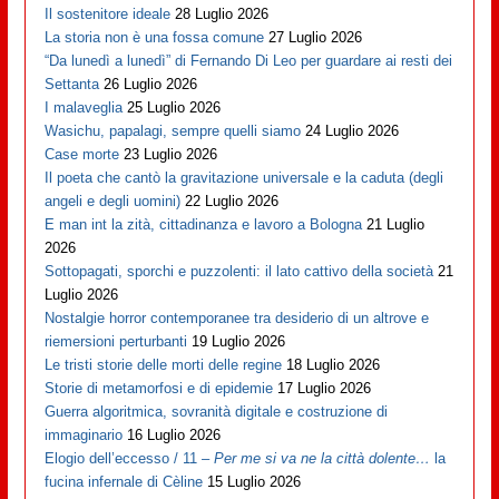
Il sostenitore ideale
28 Luglio 2026
La storia non è una fossa comune
27 Luglio 2026
“Da lunedì a lunedì” di Fernando Di Leo per guardare ai resti dei
Settanta
26 Luglio 2026
I malaveglia
25 Luglio 2026
Wasichu, papalagi, sempre quelli siamo
24 Luglio 2026
Case morte
23 Luglio 2026
Il poeta che cantò la gravitazione universale e la caduta (degli
angeli e degli uomini)
22 Luglio 2026
E man int la zità, cittadinanza e lavoro a Bologna
21 Luglio
2026
Sottopagati, sporchi e puzzolenti: il lato cattivo della società
21
Luglio 2026
Nostalgie horror contemporanee tra desiderio di un altrove e
riemersioni perturbanti
19 Luglio 2026
Le tristi storie delle morti delle regine
18 Luglio 2026
Storie di metamorfosi e di epidemie
17 Luglio 2026
Guerra algoritmica, sovranità digitale e costruzione di
immaginario
16 Luglio 2026
Elogio dell’eccesso / 11 –
Per me si va ne la città dolente…
la
fucina infernale di Cèline
15 Luglio 2026