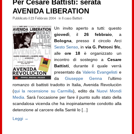
Per Cesare Battisti: serata
AVENIDA LIBERATION
Pubblicato il
23 Febbraio 2004
· in
Il caso Battisti
·
Un invito aperto a tutti: questo
giovedì
, il
26 febbraio
, a
Bologna
, presso il circolo Arci
Sesto Senso
, in
via G. Petroni 9/c
,
alle
ore 18
è organizzato un
incontro di sostegno a
Cesare
Battisti
, durante il quale verrà
presentato da
Valerio Evangelisti
e
da
Giuseppe Genna
l’ultimo
romanzo di battisti tradotto in Italia, Avenida Revoluciòn
(
qui la recensione su Carmilla
), edito da
Nuovi Mondi
Media
. Sarà l’occasione per fare il punto sullo stato della
scandalosa vicenda che ha inopinatamente condotto alla
detenzione al carcere della Santé lo [...]
Leggi →