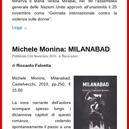
Minerva e Maria Teresa Mirabal, nel ’98 l’assemblea
generale delle Nazioni Unite approvò all’unanimità il 25
novembre come “Giornata internazionale contro la
violenza sulle donne”.
Leggi →
Michele Monina: MILANABAD
Pubblicato il
24 Novembre 2010
· in
Recensioni
·
di
Riccardo Falcetta
Michele Monina, Milanabad,
Castelvecchi, 2010, pp.250, €
15.00
La voce narrante dell’autore
scompare spesso lungo i
diciannove capitoli di questo
romanzo, cedendo
spontaneamente il passo a una