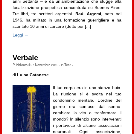
anni Settanta – e da un’ambientazione che sfugge alla
focalizzazione prospettica concentrata su Buenos Aires.
Tre libri, tre scrittori argentini.
Raúl Argemí
, nato nel
1946, ha militato in una formazione guerrigliera e ha
scontato 10 anni di carcere (detto per [...]
Leggi →
Verbale
Pubblicato il
27 Novembre 2010
· in
Testi
·
di
Luisa Catanese
Il tuo corpo era in una stanza buia.
La riunione si è svolta nel tuo
condominio mentale. L’ordine del
giorno era confuso dal sonno:
cambiare la vita o trasformare il
mondo? In silenzio sono intervenuti
i portavoce di alcune associazioni
neuronali. Ogni associazione,