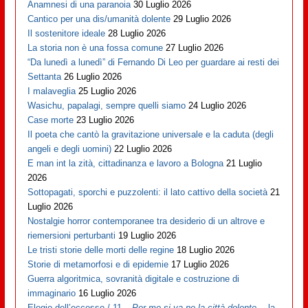
Anamnesi di una paranoia
30 Luglio 2026
Cantico per una dis/umanità dolente
29 Luglio 2026
Il sostenitore ideale
28 Luglio 2026
La storia non è una fossa comune
27 Luglio 2026
“Da lunedì a lunedì” di Fernando Di Leo per guardare ai resti dei
Settanta
26 Luglio 2026
I malaveglia
25 Luglio 2026
Wasichu, papalagi, sempre quelli siamo
24 Luglio 2026
Case morte
23 Luglio 2026
Il poeta che cantò la gravitazione universale e la caduta (degli
angeli e degli uomini)
22 Luglio 2026
E man int la zità, cittadinanza e lavoro a Bologna
21 Luglio
2026
Sottopagati, sporchi e puzzolenti: il lato cattivo della società
21
Luglio 2026
Nostalgie horror contemporanee tra desiderio di un altrove e
riemersioni perturbanti
19 Luglio 2026
Le tristi storie delle morti delle regine
18 Luglio 2026
Storie di metamorfosi e di epidemie
17 Luglio 2026
Guerra algoritmica, sovranità digitale e costruzione di
immaginario
16 Luglio 2026
Elogio dell’eccesso / 11 –
Per me si va ne la città dolente…
la