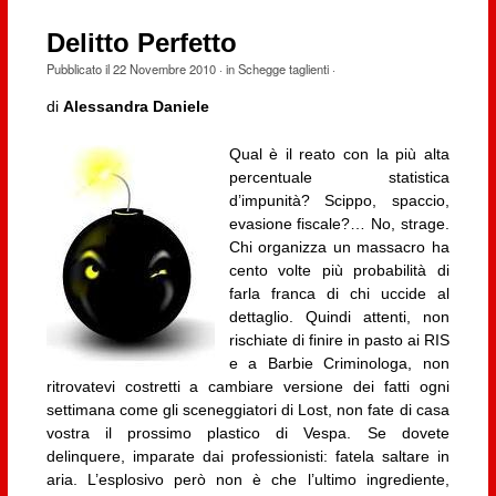
Delitto Perfetto
Pubblicato il
22 Novembre 2010
· in
Schegge taglienti
·
di
Alessandra Daniele
Qual è il reato con la più alta
percentuale statistica
d’impunità? Scippo, spaccio,
evasione fiscale?… No, strage.
Chi organizza un massacro ha
cento volte più probabilità di
farla franca di chi uccide al
dettaglio. Quindi attenti, non
rischiate di finire in pasto ai RIS
e a Barbie Criminologa, non
ritrovatevi costretti a cambiare versione dei fatti ogni
settimana come gli sceneggiatori di Lost, non fate di casa
vostra il prossimo plastico di Vespa. Se dovete
delinquere, imparate dai professionisti: fatela saltare in
aria. L’esplosivo però non è che l’ultimo ingrediente,