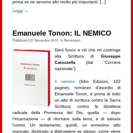
prima ve ne servono altri molto più importanti. [...]
Leggi →
Emanuele Tonon: IL NEMICO
Pubblicato il
21 Novembre 2010
· in
Recensioni
·
Darò fuoco a ciò che mi costringe
alla Scrittura di
Giuseppe
Catozzella
[dal “Corriere
nazionale”]
Il nemico
(Isbn Edizioni, 102
pagine), romanzo d’esordio di
Emanuele Tonon, è prima di tutto
un atto di scrittura contro la Sacra
Scrittura, contro la disattesa
radicale della Promessa del Dio, quella — dopo
l’incarnazione — di ritornare sulla terra, e di salvare
l’uomo. Un testamento, quindi, un ennesimo atto
mancato, destinato a distruggere se stesso, come viene