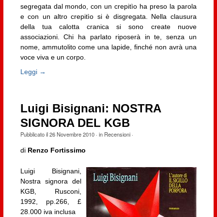
segregata dal mondo, con un crepitìo ha preso la parola
e con un altro crepitìo si è disgregata. Nella clausura
della tua calotta cranica si sono create nuove
associazioni. Chi ha parlato riposerà in te, senza un
nome, ammutolito come una lapide, finché non avrà una
voce viva e un corpo.
Leggi →
Luigi Bisignani: NOSTRA
SIGNORA DEL KGB
Pubblicato il
26 Novembre 2010
· in
Recensioni
·
di
Renzo Fortissimo
Luigi Bisignani,
Nostra signora del
KGB, Rusconi,
1992, pp.266, £
28.000 iva inclusa