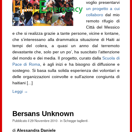
voglio presentarvi
un progetto a cui
collaboro
dal mio
remoto rifugio di
Città del Messico
e che si realizza grazie a tante persone, vicine e lontane,
che s’interessano alla drammatica situazione di Haiti ai
tempi del colera, a quasi un anno dal terremoto
devastante che, solo per un po’, ha suscitato l’attenzione
del mondo e dei media. Il progetto, curato dalla
Scuola di
Pace di Roma
, è agli inizi e ha bisogno di diffusione e
sostegno. Si basa sulla solida esperienza dei volontari e
delle organizzazioni coinvolte e sull’azione congiunta di
haitiani [...]
Leggi →
Bersans Unknown
Pubblicato il
29 Novembre 2010
· in
Schegge taglienti
·
di
Alessandra Daniele