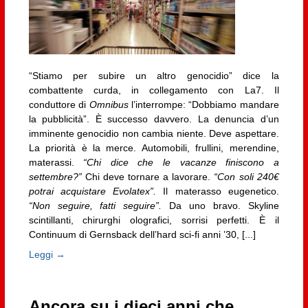
“Stiamo per subire un altro genocidio” dice la
combattente curda, in collegamento con La7. Il
conduttore di
Omnibus
l’interrompe: “Dobbiamo mandare
la pubblicità”. È successo davvero. La denuncia d’un
imminente genocidio non cambia niente. Deve aspettare.
La priorità è la merce. Automobili, frullini, merendine,
materassi.
“Chi dice che le vacanze finiscono a
settembre?”
Chi deve tornare a lavorare.
“Con soli 240€
potrai acquistare Evolatex”.
Il materasso eugenetico.
“Non seguire, fatti seguire”.
Da uno bravo. Skyline
scintillanti, chirurghi olografici, sorrisi perfetti. È il
Continuum di Gernsback dell’hard sci-fi anni ’30, [...]
Leggi →
Ancora su i dieci anni che