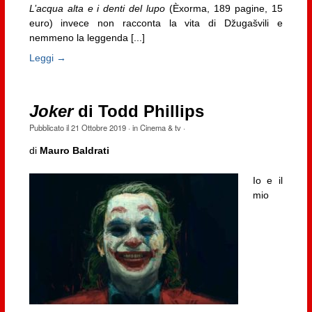
L’acqua alta e i denti del lupo
(Èxorma, 189 pagine, 15
euro) invece non racconta la vita di Džugašvili e
nemmeno la leggenda [...]
Leggi →
Joker
di Todd Phillips
Pubblicato il
21 Ottobre 2019
· in
Cinema & tv
·
di
Mauro Baldrati
Io e il
mio