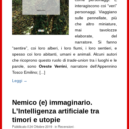
interagiscono coi “veri”
personaggi. Viaggiano
sulle pennellate, più
che altro miniature,
mai tavolozze
elaborate, del
narratore. Si fanno
“sentire”, coi loro alberi, i loro fiumi, i loro sentieri, e
spesso coi loro abitanti, umani e animali. Alcuni autori
che ricoprono questo ruolo di
trade-union
tra i luoghi e le
parole, sono
Oreste Verrini
, narratore dell’Appennino
Tosco Emilino; [...]
Leggi →
Nemico (e) immaginario.
L’Intelligenza artificiale tra
timori e utopie
Pubblicato il
24 Ottobre 2019
· in
Recensioni
·