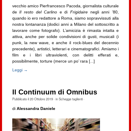
vecchio amico Pierfrancesco Pacoda, giornalista culturale
de
Il resto del Carlino
e di
Frigidaire
negli anni ’80,
quando io ero redattore a Roma, siamo sopravvissuti alla
nostra lontananza (dodici anni a Milano del sottoscritto a
lavorare come fotografo). L’amicizia è rimasta intatta e
attiva, anche per solide condivisioni di gusti, musicali (i
punk, la new wave, e anche il rock-blues del decennio
precedente), artistici, letterari e cinematografici. Amiamo i
film e i libri ultraviolenti, con delitti efferati e,
possibilmente, torture (merce un po’ rara [...]
Leggi →
Il Continuum di Omnibus
Pubblicato il
20 Ottobre 2019
· in
Schegge taglienti
·
di
Alessandra Daniele