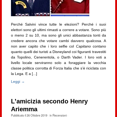
Perché Salvini vince tutte le elezioni? Perché i suoi
elettori sono gli ultimi rimasti a correre a votare. Sono più
o meno 2 su 10, ma sono gli unici abbastanza tonti da
credere ancora che votare cambi davvero qualcosa. A
non aver capito che i loro selfie col
Capitano
contano
quanto quelli dei turisti a Disneyland coi figuranti travestiti
da Topolino, Cenerentola, o Darth Vader. I loro voti a
livello locale serviranno solo a foraggiare la vecchia
classe politica corrotta di Forza Italia che s’è riciclata con
la Lega. E a [...]
Leggi →
L’amicizia secondo Henry
Ariemma
Pubblicato il
26 Ottobre 2019
· in
Recensioni
·