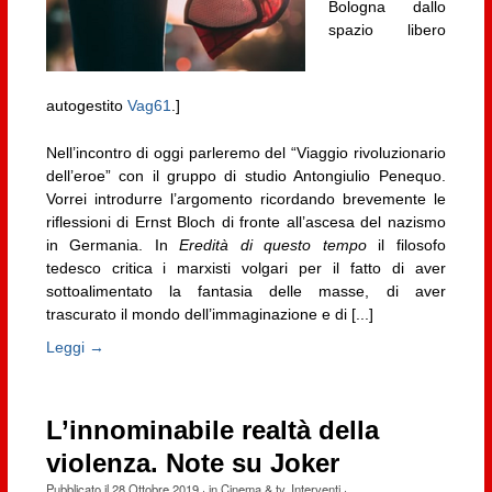
Bologna dallo
spazio libero
autogestito
Vag61
.]
Nell’incontro di oggi parleremo del “Viaggio rivoluzionario
dell’eroe” con il gruppo di studio Antongiulio Penequo.
Vorrei introdurre l’argomento ricordando brevemente le
riflessioni di Ernst Bloch di fronte all’ascesa del nazismo
in Germania. In
Eredità di questo tempo
il filosofo
tedesco critica i marxisti volgari per il fatto di aver
sottoalimentato la fantasia delle masse, di aver
trascurato il mondo dell’immaginazione e di [...]
Leggi →
L’innominabile realtà della
violenza. Note su Joker
Pubblicato il
28 Ottobre 2019
· in
Cinema & tv
,
Interventi
·