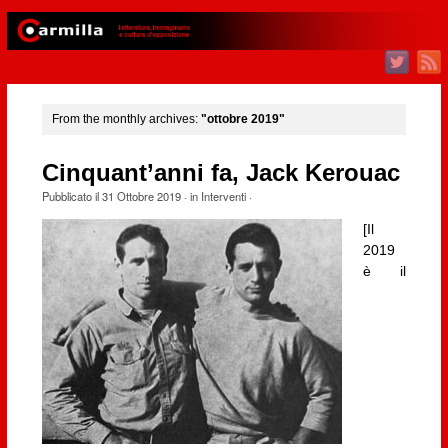
From the monthly archives:
"ottobre 2019"
Cinquant’anni fa, Jack Kerouac
Pubblicato il
31 Ottobre 2019
· in
Interventi
·
[Il
2019
è il