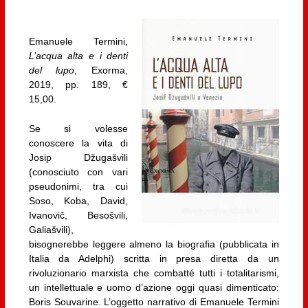
Emanuele Termini,
L’acqua alta e i denti
del lupo
, Exorma,
2019, pp. 189, €
15,00.
Se si volesse
conoscere la vita di
Josip Džugašvili
(conosciuto con vari
pseudonimi, tra cui
Soso, Koba, David,
Ivanovič, Besošvili,
Galiašvili),
bisognerebbe leggere almeno la biografia (pubblicata in
Italia da Adelphi) scritta in presa diretta da un
rivoluzionario marxista che combatté tutti i totalitarismi,
un intellettuale e uomo d’azione oggi quasi dimenticato:
Boris Souvarine. L’oggetto narrativo di Emanuele Termini