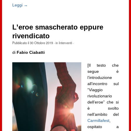
Leggi →
L’eroe smascherato eppure
rivendicato
Pubblicato il
30 Ottobre 2019
· in
Interventi
·
di
Fabio Ciabatti
[Il testo che
segue è
l’introduzione
all’incontro sul
“Viaggio
rivoluzionario
dell’eroe” che si
è svolto
nell’ambito del
Carmillafest
,
ospitato a