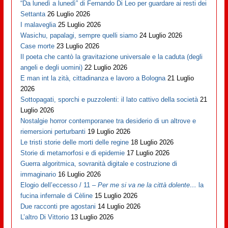
“Da lunedì a lunedì” di Fernando Di Leo per guardare ai resti dei
Settanta
26 Luglio 2026
I malaveglia
25 Luglio 2026
Wasichu, papalagi, sempre quelli siamo
24 Luglio 2026
Case morte
23 Luglio 2026
Il poeta che cantò la gravitazione universale e la caduta (degli
angeli e degli uomini)
22 Luglio 2026
E man int la zità, cittadinanza e lavoro a Bologna
21 Luglio
2026
Sottopagati, sporchi e puzzolenti: il lato cattivo della società
21
Luglio 2026
Nostalgie horror contemporanee tra desiderio di un altrove e
riemersioni perturbanti
19 Luglio 2026
Le tristi storie delle morti delle regine
18 Luglio 2026
Storie di metamorfosi e di epidemie
17 Luglio 2026
Guerra algoritmica, sovranità digitale e costruzione di
immaginario
16 Luglio 2026
Elogio dell’eccesso / 11 –
Per me si va ne la città dolente…
la
fucina infernale di Cèline
15 Luglio 2026
Due racconti pre agostani
14 Luglio 2026
L’altro Di Vittorio
13 Luglio 2026