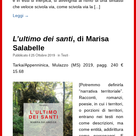
e in essi si inerpica, si avvinghia al ritmo di una sintassi
che veloce scivola via, come scivola via la [...]
Leggi →
L’ultimo dei santi
, di Marisa
Salabelle
Pubblicato il
25 Ottobre 2019
· in
Testi
·
Tarka/Appenninica, Mulazzo (MS) 2019, pagg. 240 €
15.68
[Potremmo definirla
“narrativa territoriale”.
Racconti, romanzi,
poesie, in cui i territori,
o porzioni di territori,
entrano nei testi non
come descrizioni, ma
come entità, addirittura
come personaggi. E