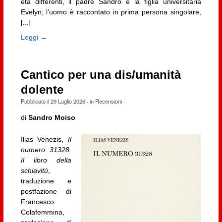
età differenti, il padre Sandro e la figlia universitaria
Evelyn; l’uomo è raccontato in prima persona singolare,
[...]
Leggi →
Cantico per una dis/umanità
dolente
Pubblicato il
29 Luglio 2026
· in
Recensioni
·
di
Sandro Moiso
Ilias Venezis,
Il
numero 31328.
Il libro della
schiavitù
,
traduzione e
postfazione di
Francesco
Colafemmina,