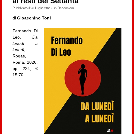
ai resti dei Settanta
Pubblicato il
26 Luglio 2026
· in
Recensioni
·
di
Gioacchino Toni
Fernando Di
Leo,
Da
lunedì a
lunedì
,
Rogas,
Roma, 2026,
pp. 224, €
15,70