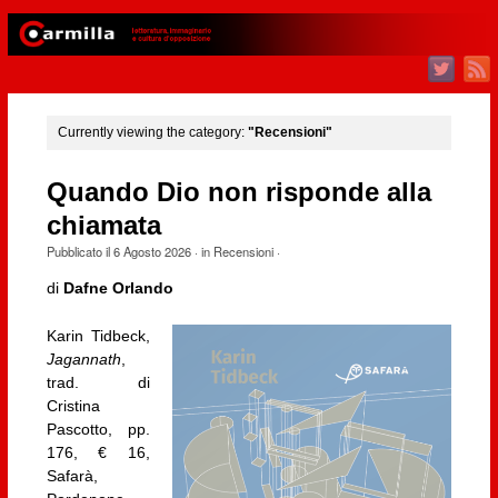
Currently viewing the category:
"Recensioni"
Quando Dio non risponde alla
chiamata
Pubblicato il
6 Agosto 2026
· in
Recensioni
·
di
Dafne Orlando
Karin Tidbeck,
Jagannath
,
trad. di
Cristina
Pascotto, pp.
176, € 16,
Safarà,