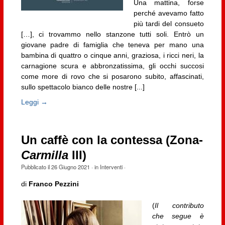
Una mattina, forse
perché avevamo fatto
più tardi del consueto
[…], ci trovammo nello stanzone tutti soli. Entrò un
giovane padre di famiglia che teneva per mano una
bambina di quattro o cinque anni, graziosa, i ricci neri, la
carnagione scura e abbronzatissima, gli occhi succosi
come more di rovo che si posarono subito, affascinati,
sullo spettacolo bianco delle nostre [...]
Leggi →
Un caffè con la contessa (Zona-
Carmilla
III)
Pubblicato il
26 Giugno 2021
· in
Interventi
·
di
Franco Pezzini
(
Il contributo
che segue è