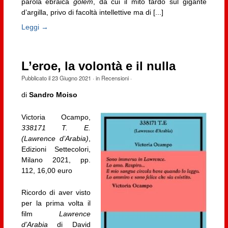
parola ebraica
gōlem
, da cui il mito tardo sul gigante
d’argilla, privo di facoltà intellettive ma di [...]
Leggi →
L’eroe, la volontà e il nulla
Pubblicato il
23 Giugno 2021
· in
Recensioni
·
di
Sandro Moiso
Victoria Ocampo,
338171 T. E.
(Lawrence d’Arabia)
,
Edizioni Settecolori,
Milano 2021, pp.
112, 16,00 euro
Ricordo di aver visto
per la prima volta il
film
Lawrence
d’Arabia
di David