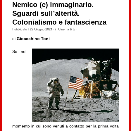
Nemico (e) immaginario.
Sguardi sull’alterità.
Colonialismo e fantascienza
Pubblicato il
29 Giugno 2021
· in
Cinema & tv
·
di
Gioacchino Toni
Se nel
momento in cui sono venuti a contatto per la prima volta