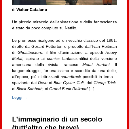
di
Walter Catalano
Un piccolo miracolo dell’animazione e della fantascienza
è stato da poco compiuto su Netflix.
Le premesse risalgono ad un vecchio classico del 1981,
diretto da Gerard Potterton e prodotto dall’Ivan Reitman
di
Ghostbusters:
il film d’animazione a episodi
Heavy
Metal,
ispirato ai
comics
fantascientifici della versione
americana della rivista francese
Metal Hurlant.
Il
lungometraggio, fortunatissimo e scandito da una delle,
all’epoca, più elettrizzanti
soundtrack
possibili in tema –
spaziante dai
Devo
ai
Blue Öyster Cult,
dai
Cheap Trick,
ai
Black Sabbath,
ai
Grand Funk Railroad
[...]
Leggi →
L’immaginario di un secolo
(tutt’altro che breve)