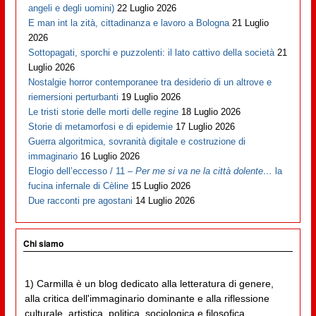
angeli e degli uomini)
22 Luglio 2026
E man int la zità, cittadinanza e lavoro a Bologna
21 Luglio
2026
Sottopagati, sporchi e puzzolenti: il lato cattivo della società
21
Luglio 2026
Nostalgie horror contemporanee tra desiderio di un altrove e
riemersioni perturbanti
19 Luglio 2026
Le tristi storie delle morti delle regine
18 Luglio 2026
Storie di metamorfosi e di epidemie
17 Luglio 2026
Guerra algoritmica, sovranità digitale e costruzione di
immaginario
16 Luglio 2026
Elogio dell’eccesso / 11 –
Per me si va ne la città dolente…
la
fucina infernale di Cèline
15 Luglio 2026
Due racconti pre agostani
14 Luglio 2026
Chi siamo
1) Carmilla è un blog dedicato alla letteratura di genere,
alla critica dell'immaginario dominante e alla riflessione
culturale, artistica, politica, sociologica e filosofica,