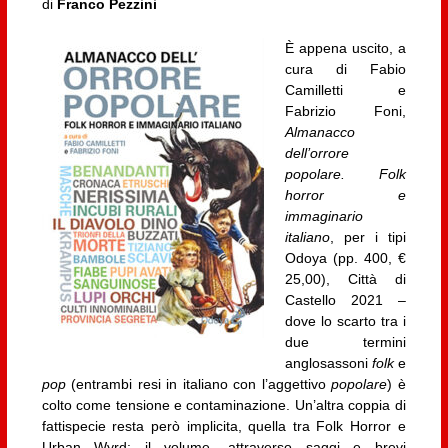
di
Franco Pezzini
È appena uscito, a
cura di Fabio
Camilletti e
Fabrizio Foni,
Almanacco
dell’orrore
popolare. Folk
horror e
immaginario
italiano
, per i tipi
Odoya (pp. 400, €
25,00), Città di
Castello 2021 –
dove lo scarto tra i
due termini
anglosassoni
folk
e
pop
(entrambi resi in italiano con l’aggettivo
popolare
) è
colto come tensione e contaminazione. Un’altra coppia di
fattispecie resta però implicita, quella tra Folk Horror e
Urban Wyrd: il volume, attraverso saggi e brevi