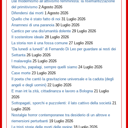
Dal modernismo all’attivismo femminista: la risemantizzazione
del primitivismo
2 Agosto 2026
Difendersi dai morti
1 Agosto 2026
Quello che è stato fatto di noi
31 Luglio 2026
Anamnesi di una paranoia
30 Luglio 2026
Cantico per una dis/umanità dolente
29 Luglio 2026
Il sostenitore ideale
28 Luglio 2026
La storia non è una fossa comune
27 Luglio 2026
“Da lunedì a lunedì” di Fernando Di Leo per guardare ai resti dei
Settanta
26 Luglio 2026
I malaveglia
25 Luglio 2026
Wasichu, papalagi, sempre quelli siamo
24 Luglio 2026
Case morte
23 Luglio 2026
Il poeta che cantò la gravitazione universale e la caduta (degli
angeli e degli uomini)
22 Luglio 2026
E man int la zità, cittadinanza e lavoro a Bologna
21 Luglio
2026
Sottopagati, sporchi e puzzolenti: il lato cattivo della società
21
Luglio 2026
Nostalgie horror contemporanee tra desiderio di un altrove e
riemersioni perturbanti
19 Luglio 2026
Le tristi storie delle morti delle regine
18 Luglio 2026