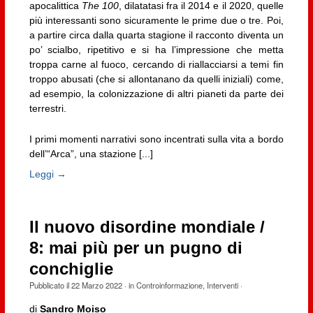
apocalittica
The 100
, dilatatasi fra il 2014 e il 2020, quelle
più interessanti sono sicuramente le prime due o tre. Poi,
a partire circa dalla quarta stagione il racconto diventa un
po’ scialbo, ripetitivo e si ha l’impressione che metta
troppa carne al fuoco, cercando di riallacciarsi a temi fin
troppo abusati (che si allontanano da quelli iniziali) come,
ad esempio, la colonizzazione di altri pianeti da parte dei
terrestri.
I primi momenti narrativi sono incentrati sulla vita a bordo
dell’“Arca”, una stazione [...]
Leggi →
Il nuovo disordine mondiale /
8: mai più per un pugno di
conchiglie
Pubblicato il
22 Marzo 2022
· in
Controinformazione
,
Interventi
·
di
Sandro Moiso