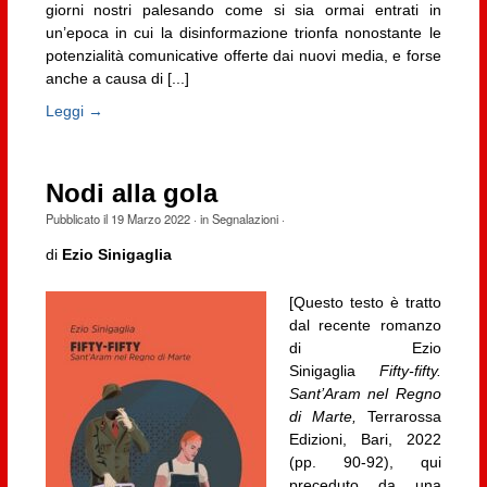
giorni nostri palesando come si sia ormai entrati in
un’epoca in cui la disinformazione trionfa nonostante le
potenzialità comunicative offerte dai nuovi media, e forse
anche a causa di [...]
Leggi →
Nodi alla gola
Pubblicato il
19 Marzo 2022
· in
Segnalazioni
·
di
Ezio Sinigaglia
[Questo testo è tratto
dal recente romanzo
di Ezio
Sinigaglia
Fifty-fifty.
Sant’Aram nel Regno
di Marte,
Terrarossa
Edizioni, Bari, 2022
(pp. 90-92), qui
preceduto da una