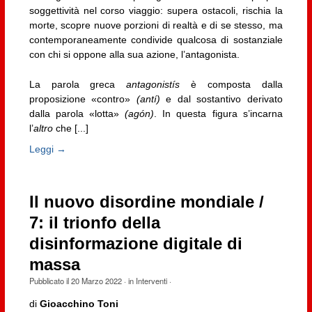
soggettività nel corso viaggio: supera ostacoli, rischia la
morte, scopre nuove porzioni di realtà e di se stesso, ma
contemporaneamente condivide qualcosa di sostanziale
con chi si oppone alla sua azione, l’antagonista.
La parola greca
antagonistís
è composta dalla
proposizione «contro»
(antí)
e dal sostantivo derivato
dalla parola «lotta»
(agón)
. In questa figura s’incarna
l’
altro
che [...]
Leggi →
Il nuovo disordine mondiale /
7: il trionfo della
disinformazione digitale di
massa
Pubblicato il
20 Marzo 2022
· in
Interventi
·
di
Gioacchino Toni