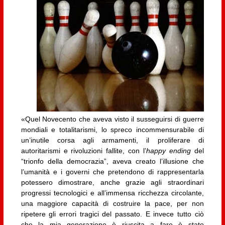
«Quel Novecento che aveva visto il susseguirsi di guerre
mondiali e totalitarismi, lo spreco incommensurabile di
un’inutile corsa agli armamenti, il proliferare di
autoritarismi e rivoluzioni fallite, con l’
happy ending
del
“trionfo della democrazia”, aveva creato l’illusione che
l’umanità e i governi che pretendono di rappresentarla
potessero dimostrare, anche grazie agli straordinari
progressi tecnologici e all’immensa ricchezza circolante,
una maggiore capacità di costruire la pace, per non
ripetere gli errori tragici del passato. E invece tutto ciò
che la mia generazione è riuscita a fare è stato