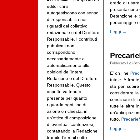
grado di usare
editor chi si
presentazione d
autogestiscono con senso
Detenzione e s
di responsabilità nei
personaggi è su
riguardi del collettivo
Leggi →
redazionale e del Direttore
Responsabile. I contributi
pubblicati non
corrispondono
PrecarieM
necessariamente e
Pubblicato il
23 Set
automaticamente alle
opinioni dell'intera
E’ on line
Prec
Redazione o del Direttore
tutele. A front
Responsabile. Questo
sta per subir
aspetto va tenuto
considerare la
presente per quanto
condizioni di l
riguarda ogni tipo di
tutte le altre 
azione o richiesta, in
un’anticipazio
un'ottica di composizione
tutto.
Precarie
di eventuali contenziosi,
Leggi →
contattando la Redazione
tramite l'e-mail sotto