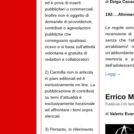
di
Dziga Caca
ed è priva di inserti
pubblicitari o commerciali.
192-…Altriment
Inoltre non è oggetto di
domande di provvidenze,
Le regole sono
contributi o agevolazioni
recensione di 
pubbliche che
senza che l’ab
conseguano qualsiasi
arrabbiamo! 
ricavo e si basa sull'attività
un’abbondante d
volontaria e gratuita di
memoria e pe
redattori e collaboratori.
dell’adolescenz
2) Carmilla non si articola
Leggi →
in piani editoriali ed è
esclusivamente on line. La
pubblicazione di contributi
Errico 
su temi d'attualità è
esclusivamente funzionale
Pubblicato il
25 Set
ad affrontare i temi sopra
di
Valerio Evan
elencati.
3) Pertanto, in riferimento