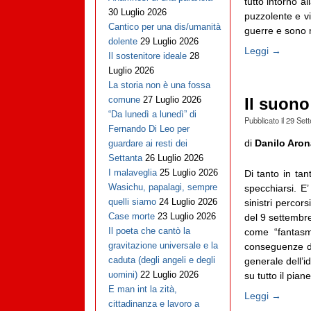
tutto intorno a
30 Luglio 2026
puzzolente e vi
Cantico per una dis/umanità
guerre e sono m
dolente
29 Luglio 2026
Leggi →
Il sostenitore ideale
28
Luglio 2026
La storia non è una fossa
comune
27 Luglio 2026
Il suono
“Da lunedì a lunedì” di
Pubblicato il
29 Set
Fernando Di Leo per
di
Danilo Aron
guardare ai resti dei
Settanta
26 Luglio 2026
I malaveglia
25 Luglio 2026
Di tanto in tant
Wasichu, papalagi, sempre
specchiarsi. E
quelli siamo
24 Luglio 2026
sinistri percor
Case morte
23 Luglio 2026
del 9 settembre
Il poeta che cantò la
come “fantasm
gravitazione universale e la
conseguenze di
caduta (degli angeli e degli
generale dell’
uomini)
22 Luglio 2026
su tutto il piane
E man int la zità,
Leggi →
cittadinanza e lavoro a