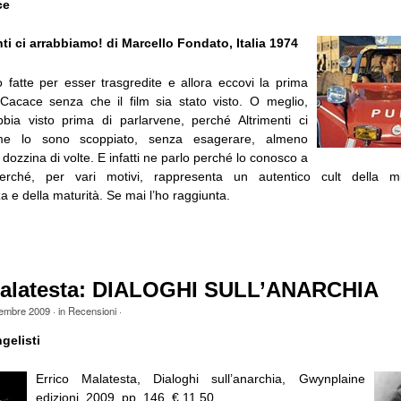
ce
i ci arrabbiamo! di Marcello Fondato, Italia 1974
 fatte per esser trasgredite e allora eccovi la prima
Cacace senza che il film sia stato visto. O meglio,
bia visto prima di parlarvene, perché Altrimenti ci
me lo sono scoppiato, senza esagerare, almeno
ozzina di volte. E infatti ne parlo perché lo conosco a
rché, per vari motivi, rappresenta un autentico cult della mi
a e della maturità. Se mai l’ho raggiunta.
Malatesta: DIALOGHI SULL’ANARCHIA
tembre 2009
· in
Recensioni
·
gelisti
Errico Malatesta, Dialoghi sull’anarchia, Gwynplaine
edizioni, 2009, pp. 146, € 11,50.