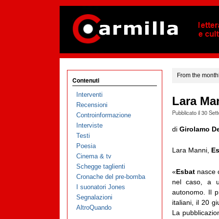
From the monthl
Contenuti
Interventi
Lara Ma
Recensioni
Pubblicato il
30 Set
Controinformazione
Interviste
di
Girolamo D
Testi
Poesia
Lara Manni,
Es
Cinema & tv
Schegge taglienti
«
Esbat
nasce c
Cronache del pre-bomba
nel caso, a 
I suonatori Jones
autonomo. Il p
Segnalazioni
italiani, il 20
AltroQuando
La pubblicazio