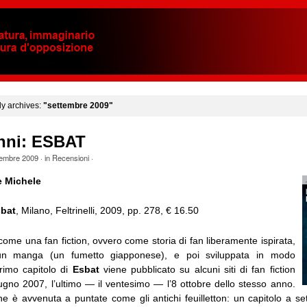
y archives:
"settembre 2009"
nni: ESBAT
tembre 2009
· in
Recensioni
·
e Michele
bat
, Milano, Feltrinelli, 2009, pp. 278, € 16.50
ome una fan fiction, ovvero come storia di fan liberamente ispirata,
un manga (un fumetto giapponese), e poi sviluppata in modo
rimo capitolo di
Esbat
viene pubblicato su alcuni siti di fan fiction
 giugno 2007, l’ultimo — il ventesimo — l’8 ottobre dello stesso anno.
ne è avvenuta a puntate come gli antichi feuilletton: un capitolo a se