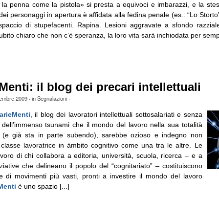
 la penna come la pistola» si presta a equivoci e imbarazzi, e la ste
ei personaggi in apertura è affidata alla fedina penale (es.: “Lo Storto
paccio di stupefacenti. Rapina. Lesioni aggravate a sfondo razziale)
bito chiaro che non c’è speranza, la loro vita sarà inchiodata per semp
enti: il blog dei precari intellettuali
tembre 2009
· in
Segnalazioni
·
arieMenti
, il blog dei lavoratori intellettuali sottosalariati e senza
e dell’immenso tsunami che il mondo del lavoro nella sua totalità
e (e già sta in parte subendo), sarebbe ozioso e indegno non
 classe lavoratrice in àmbito cognitivo come una tra le altre. Le
avoro di chi collabora a editoria, università, scuola, ricerca – e a
inziative che delineano il popolo del “cognitariato” – costituiscono
ne di movimenti più vasti, pronti a investire il mondo del lavoro
Menti
è uno spazio [...]