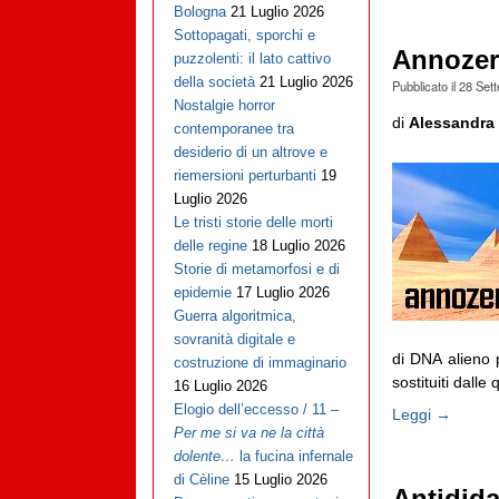
Bologna
21 Luglio 2026
Sottopagati, sporchi e
Annozer
puzzolenti: il lato cattivo
della società
21 Luglio 2026
Pubblicato il
28 Set
Nostalgie horror
di
Alessandra 
contemporanee tra
desiderio di un altrove e
riemersioni perturbanti
19
Luglio 2026
Le tristi storie delle morti
delle regine
18 Luglio 2026
Storie di metamorfosi e di
epidemie
17 Luglio 2026
Guerra algoritmica,
sovranità digitale e
di DNA alieno p
costruzione di immaginario
sostituiti dalle
16 Luglio 2026
Elogio dell’eccesso / 11 –
Leggi →
Per me si va ne la città
dolente…
la fucina infernale
di Cèline
15 Luglio 2026