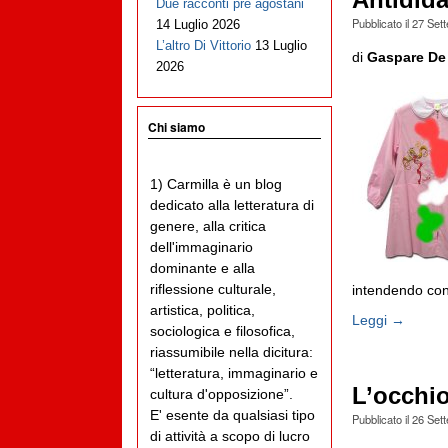
Antidida
Due racconti pre agostani
Pubblicato il
27 Set
14 Luglio 2026
L’altro Di Vittorio
13 Luglio
di
Gaspare De
2026
Chi siamo
1) Carmilla è un blog
dedicato alla letteratura di
genere, alla critica
dell'immaginario
dominante e alla
riflessione culturale,
intendendo con c
artistica, politica,
Leggi →
sociologica e filosofica,
riassumibile nella dicitura:
“letteratura, immaginario e
L’occhio
cultura d'opposizione”.
E' esente da qualsiasi tipo
Pubblicato il
26 Set
di attività a scopo di lucro