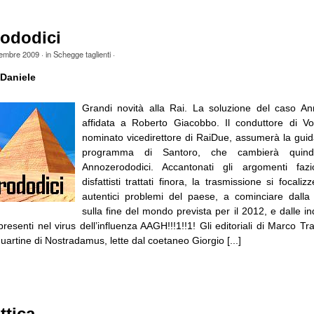
ododici
tembre 2009
· in
Schegge taglienti
·
Daniele
Grandi novità alla Rai. La soluzione del caso An
affidata a Roberto Giacobbo. Il conduttore di V
nominato vicedirettore di RaiDue, assumerà la guid
programma di Santoro, che cambierà quindi
Annozerododici. Accantonati gli argomenti fazi
disfattisti trattati finora, la trasmissione si focalizz
autentici problemi del paese, a cominciare dalla
sulla fine del mondo prevista per il 2012, e dalle in
resenti nel virus dell’influenza AAGH!!!1!!1! Gli editoriali di Marco T
 quartine di Nostradamus, lette dal coetaneo Giorgio [...]