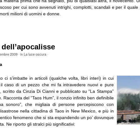
lla materia prima che ha segnato, più di qualsiasi altra, il novecento. U
scoso per cui sono avvenuti intrighi, complotti, scandali e per il qual
orti milioni di uomini e donne.
 dell’apocalisse
tembre 2009
· in
La luce oscura
·
a
o ci s’imbatte in articoli (qualche volta, libri interi) in cui
’ il caso di un pezzo che mi fa intravedere nuovi e pure
si, scritto da Cinzia Di Cianni e pubblicato su “La Stampa”
. Racconta del “Taos Hum”, il ronzio infinito ben definibile
a sonoro”, che migliaia di persone percepiscono con
sastrose nella cittadina di Taos in New Mexico, e più in
identico fenomeno che si sta espandendo un po’ dovunque
ta. Ne riporto gli stralci più significativi: