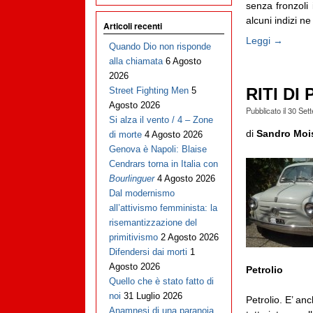
senza fronzoli 
alcuni indizi ne [
Articoli recenti
Leggi →
Quando Dio non risponde
alla chiamata
6 Agosto
2026
RITI DI
Street Fighting Men
5
Agosto 2026
Pubblicato il
30 Set
Si alza il vento / 4 – Zone
di
Sandro Moi
di morte
4 Agosto 2026
Genova è Napoli: Blaise
Cendrars torna in Italia con
Bourlinguer
4 Agosto 2026
Dal modernismo
all’attivismo femminista: la
risemantizzazione del
primitivismo
2 Agosto 2026
Difendersi dai morti
1
Agosto 2026
Petrolio
Quello che è stato fatto di
noi
31 Luglio 2026
Petrolio. E’ an
Anamnesi di una paranoia