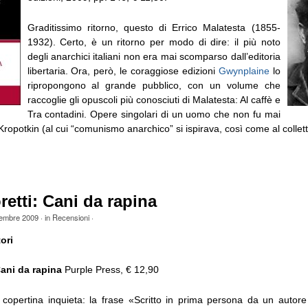
Graditissimo ritorno, questo di Errico Malatesta (1855-
1932). Certo, è un ritorno per modo di dire: il più noto
degli anarchici italiani non era mai scomparso dall’editoria
libertaria. Ora, però, le coraggiose edizioni
Gwynplaine
lo
ripropongono al grande pubblico, con un volume che
raccoglie gli opuscoli più conosciuti di Malatesta: Al caffè e
Tra contadini. Opere singolari di un uomo che non fu mai
Kropotkin (al cui “comunismo anarchico” si ispirava, così come al colletti
etti: Cani da rapina
tembre 2009
· in
Recensioni
·
ori
ani da rapina
Purple Press, € 12,90
copertina inquieta: la frase «Scritto in prima persona da un autore