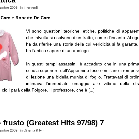
ttica
tembre 2009
· in
Interventi
·
 Caro
e
Roberto De Caro
Vi sono questioni teoriche, etiche, politiche di apparen
che talvolta si risolvono d’un tratto, come d’incanto. Al rig
ha da riferire una storia della cui veridicità si fa garante
ha l’antico sapore di un apologo.
In questi tempi assassini, è accaduto che in una prim
scuola superiore dell’Appennino tosco-emiliano irrompess
di lezione una bidella munita di foglio. Trattavasi di or
intimava l’immediato omaggio alle vittime della st
iò i parà della Folgore. Il professore, che è [...]
 frusto (Greatest Hits 97/98) 7
tembre 2009
· in
Cinema & tv
·