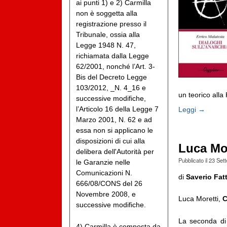
ai punti 1) e 2) Carmilla
non è soggetta alla
registrazione presso il
Tribunale, ossia alla
Legge 1948 N. 47,
richiamata dalla Legge
62/2001, nonché l’Art. 3-
Bis del Decreto Legge
103/2012, _N. 4_16 e
un teorico alla 
successive modifiche,
l’Articolo 16 della Legge 7
Leggi →
Marzo 2001, N. 62 e ad
essa non si applicano le
disposizioni di cui alla
Luca Mor
delibera dell'Autorità per
Pubblicato il
23 Set
le Garanzie nelle
Comunicazioni N.
di
Saverio Fatt
666/08/CONS del 26
Novembre 2008, e
Luca Moretti,
C
successive modifiche.
La seconda di 
4) Carmilla è composta da