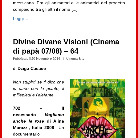
messicana. Fra gli animatori e le animatrici del progetto
compaiono tra gli altri il nome [...]
Leggi →
Divine Divane Visioni (Cinema
di papà 07/08) – 64
Pubblicato il
20 Novembre 2014
· in
Cinema & tv
·
di
Dziga Cacace
Non stupirti se ti dico che
io parlo con le piante, il
millepiedi e l’elefante
702 – Il
necessario
Vogliamo
anche le rose
di Alina
Marazzi, Italia 2008
Un
documentario