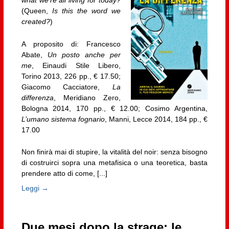
what we’re all living for today?
(Queen,
Is this the word we
created?
)
A proposito di: Francesco
Abate,
Un posto anche per
me
, Einaudi Stile Libero,
Torino 2013, 226 pp., € 17.50;
Giacomo Cacciatore,
La
differenza
, Meridiano Zero,
Bologna 2014, 170 pp., € 12.00; Cosimo Argentina,
L’umano sistema fognario
, Manni, Lecce 2014, 184 pp., €
17.00
Non finirà mai di stupire, la vitalità del noir: senza bisogno
di costruirci sopra una metafisica o una teoretica, basta
prendere atto di come, [...]
Leggi →
Due mesi dopo la strage: le