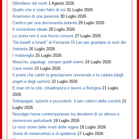
Difendersi dai morti
1 Agosto 2026
Quello che è stato fatto di noi
31 Luglio 2026
Anamnesi di una paranoia
30 Luglio 2026
Cantico per una dis/umanità dolente
29 Luglio 2026
Il sostenitore ideale
28 Luglio 2026
La storia non è una fossa comune
27 Luglio 2026
“Da lunedì a lunedì” di Fernando Di Leo per guardare ai resti dei
Settanta
26 Luglio 2026
I malaveglia
25 Luglio 2026
Wasichu, papalagi, sempre quelli siamo
24 Luglio 2026
Case morte
23 Luglio 2026
Il poeta che cantò la gravitazione universale e la caduta (degli
angeli e degli uomini)
22 Luglio 2026
E man int la zità, cittadinanza e lavoro a Bologna
21 Luglio
2026
Sottopagati, sporchi e puzzolenti: il lato cattivo della società
21
Luglio 2026
Nostalgie horror contemporanee tra desiderio di un altrove e
riemersioni perturbanti
19 Luglio 2026
Le tristi storie delle morti delle regine
18 Luglio 2026
Storie di metamorfosi e di epidemie
17 Luglio 2026