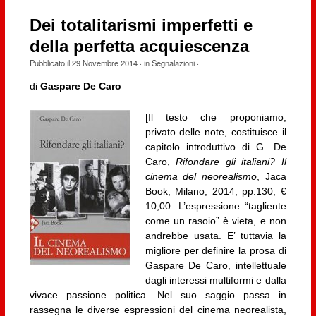
Dei totalitarismi imperfetti e
della perfetta acquiescenza
Pubblicato il
29 Novembre 2014
· in
Segnalazioni
·
di
Gaspare De Caro
[Il testo che proponiamo,
privato delle note, costituisce il
capitolo introduttivo di G. De
Caro,
Rifondare gli italiani? Il
cinema del neorealismo
, Jaca
Book, Milano, 2014, pp.130, €
10,00. L’espressione “tagliente
come un rasoio” è vieta, e non
andrebbe usata. E’ tuttavia la
migliore per definire la prosa di
Gaspare De Caro, intellettuale
dagli interessi multiformi e dalla
vivace passione politica. Nel suo saggio passa in
rassegna le diverse espressioni del cinema neorealista,