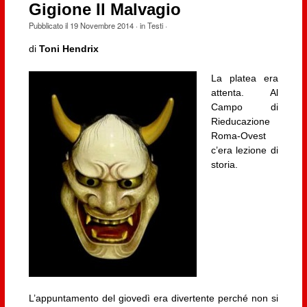
Gigione Il Malvagio
Pubblicato il
19 Novembre 2014
· in
Testi
·
di
Toni Hendrix
La platea era
attenta. Al
Campo di
Rieducazione
Roma-Ovest
c’era lezione di
storia.
L’appuntamento del giovedì era divertente perché non si