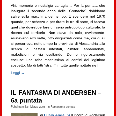
Ahi, memoria e nostalgia canaglia… Per la puntata che
inaugura il secondo anno delle “Cronache” dobbiamo
salire sulla macchina del tempo. E scendere nel 1970
quando, per scherzo o per tirare le tre di notte, si faceva
quel che dovrebbe fare un serio antropologo culturale: la
ricerca sul territorio. Non stavo da solo, ovviamente:
esistevano altri sette, otto disgraziati come me, coi quali
si percorreva nottetempo la provincia di Alessandria alla
ricerca di castelli infestati, cimiteri abbandonati,
maledizioni e via esultando. Donne rigorosamente
escluse: una roba machissima ai confini del legittimo
sospetto. Ma di fatti “strani” in tutte quelle nottate ne [...]
Leggi →
IL FANTASMA DI ANDERSEN –
6a puntata
Pubblicato il
21 Marzo 2006
· in
Romanzo a puntate
·
di
Lucio Angelini
[I ricordi di Andersen