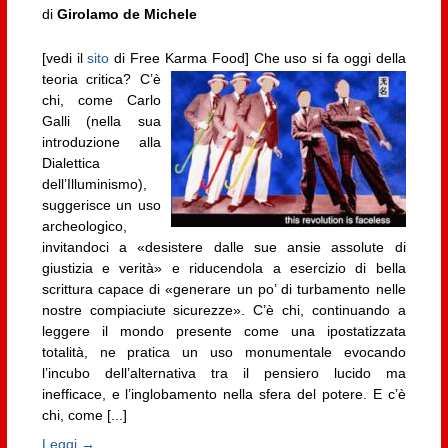
di
Girolamo de Michele
[vedi il
sito
di Free Karma Food]
Che uso si fa oggi della
teoria critica? C’è
chi, come Carlo
Galli (nella sua
introduzione alla
Dialettica
dell’Illuminismo),
suggerisce un uso
archeologico,
invitandoci a «desistere dalle sue ansie assolute di
giustizia e verità» e riducendola a esercizio di bella
scrittura capace di «generare un po’ di turbamento nelle
nostre compiaciute sicurezze». C’è chi, continuando a
leggere il mondo presente come una ipostatizzata
totalità, ne pratica un uso monumentale evocando
l’incubo dell’alternativa tra il pensiero lucido ma
inefficace, e l’inglobamento nella sfera del potere. E c’è
chi, come [...]
Leggi →