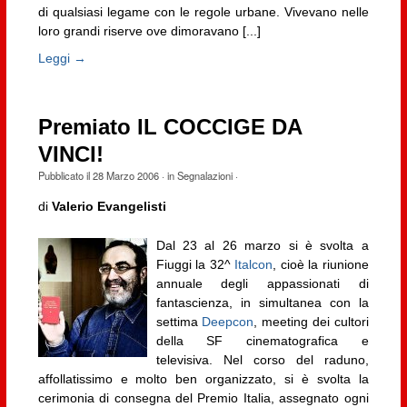
di qualsiasi legame con le regole urbane. Vivevano nelle
loro grandi riserve ove dimoravano [...]
Leggi →
Premiato IL COCCIGE DA
VINCI!
Pubblicato il
28 Marzo 2006
· in
Segnalazioni
·
di
Valerio Evangelisti
Dal 23 al 26 marzo si è svolta a
Fiuggi la 32^
Italcon
, cioè la riunione
annuale degli appassionati di
fantascienza, in simultanea con la
settima
Deepcon
, meeting dei cultori
della SF cinematografica e
televisiva. Nel corso del raduno,
affollatissimo e molto ben organizzato, si è svolta la
cerimonia di consegna del Premio Italia, assegnato ogni