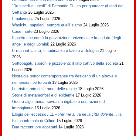
“Da lunedì a lunedì” di Fernando Di Leo per guardare ai resti dei
Settanta
26 Luglio 2026
I malaveglia
25 Luglio 2026
Wasichu, papalagi, sempre quelli siamo
24 Luglio 2026
Case morte
23 Luglio 2026
Il poeta che cantò la gravitazione universale e la caduta (degli
angeli e degli uomini)
22 Luglio 2026
E man int la zità, cittadinanza e lavoro a Bologna
21 Luglio
2026
Sottopagati, sporchi e puzzolenti: il lato cattivo della società
21
Luglio 2026
Nostalgie horror contemporanee tra desiderio di un altrove e
riemersioni perturbanti
19 Luglio 2026
Le tristi storie delle morti delle regine
18 Luglio 2026
Storie di metamorfosi e di epidemie
17 Luglio 2026
Guerra algoritmica, sovranità digitale e costruzione di
immaginario
16 Luglio 2026
Elogio dell’eccesso / 11 –
Per me si va ne la città dolente…
la
fucina infernale di Cèline
15 Luglio 2026
Due racconti pre agostani
14 Luglio 2026