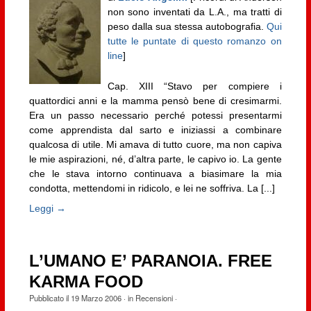
non sono inventati da L.A., ma tratti di
peso dalla sua stessa autobografia.
Qui
tutte le puntate di questo romanzo on
line
]
Cap. XIII “Stavo per compiere i
quattordici anni e la mamma pensò bene di cresimarmi.
Era un passo necessario perché potessi presentarmi
come apprendista dal sarto e iniziassi a combinare
qualcosa di utile. Mi amava di tutto cuore, ma non capiva
le mie aspirazioni, né, d’altra parte, le capivo io. La gente
che le stava intorno continuava a biasimare la mia
condotta, mettendomi in ridicolo, e lei ne soffriva. La [...]
Leggi →
L’UMANO E’ PARANOIA. FREE
KARMA FOOD
Pubblicato il
19 Marzo 2006
· in
Recensioni
·