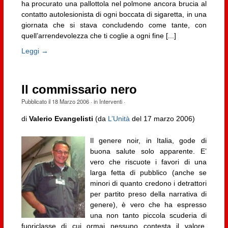
ha procurato una pallottola nel polmone ancora brucia al
contatto autolesionista di ogni boccata di sigaretta, in una
giornata che si stava concludendo come tante, con
quell’arrendevolezza che ti coglie a ogni fine [...]
Leggi →
Il commissario nero
Pubblicato il
18 Marzo 2006
· in
Interventi
·
di
Valerio Evangelisti
(da
L’Unità
del 17 marzo 2006)
Il genere noir, in Italia, gode di
buona salute solo apparente. E’
vero che riscuote i favori di una
larga fetta di pubblico (anche se
minori di quanto credono i detrattori
per partito preso della narrativa di
genere), è vero che ha espresso
una non tanto piccola scuderia di
fuoriclasse di cui ormai nessuno contesta il valore.