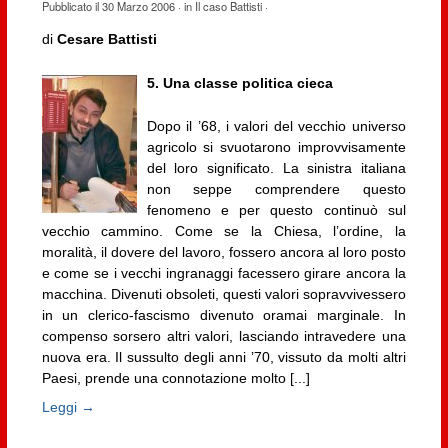
Pubblicato il
30 Marzo 2006
· in
Il caso Battisti
·
di
Cesare Battisti
5. Una classe politica cieca
Dopo il ’68, i valori del vecchio universo
agricolo si svuotarono improvvisamente
del loro significato. La sinistra italiana
non seppe comprendere questo
fenomeno e per questo continuò sul
vecchio cammino. Come se la Chiesa, l’ordine, la
moralità, il dovere del lavoro, fossero ancora al loro posto
e come se i vecchi ingranaggi facessero girare ancora la
macchina. Divenuti obsoleti, questi valori sopravvivessero
in un clerico-fascismo divenuto oramai marginale. In
compenso sorsero altri valori, lasciando intravedere una
nuova era. Il sussulto degli anni ’70, vissuto da molti altri
Paesi, prende una connotazione molto [...]
Leggi →