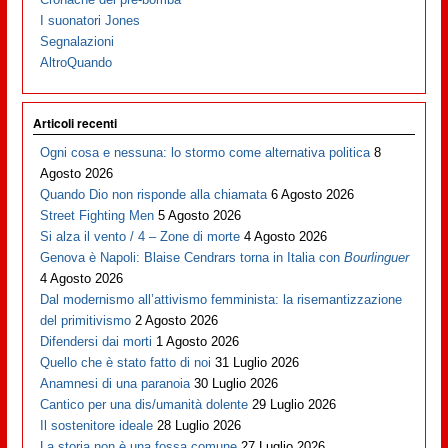
I suonatori Jones
Segnalazioni
AltroQuando
Articoli recenti
Ogni cosa e nessuna: lo stormo come alternativa politica
8
Agosto 2026
Quando Dio non risponde alla chiamata
6 Agosto 2026
Street Fighting Men
5 Agosto 2026
Si alza il vento / 4 – Zone di morte
4 Agosto 2026
Genova è Napoli: Blaise Cendrars torna in Italia con
Bourlinguer
4 Agosto 2026
Dal modernismo all’attivismo femminista: la risemantizzazione
del primitivismo
2 Agosto 2026
Difendersi dai morti
1 Agosto 2026
Quello che è stato fatto di noi
31 Luglio 2026
Anamnesi di una paranoia
30 Luglio 2026
Cantico per una dis/umanità dolente
29 Luglio 2026
Il sostenitore ideale
28 Luglio 2026
La storia non è una fossa comune
27 Luglio 2026