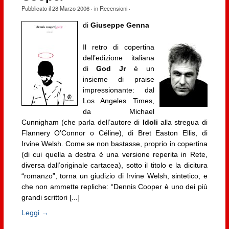
Pubblicato il
28 Marzo 2006
· in
Recensioni
·
di
Giuseppe Genna
Il retro di copertina
dell’edizione italiana
di
God Jr
è un
insieme di praise
impressionante: dal
Los Angeles Times,
da Michael
Cunnigham (che parla dell’autore di
Idoli
alla stregua di
Flannery O’Connor o Céline), di Bret Easton Ellis, di
Irvine Welsh. Come se non bastasse, proprio in copertina
(di cui quella a destra è una versione reperita in Rete,
diversa dall’originale cartacea), sotto il titolo e la dicitura
“romanzo”, torna un giudizio di Irvine Welsh, sintetico, e
che non ammette repliche: “Dennis Cooper è uno dei più
grandi scrittori [...]
Leggi →