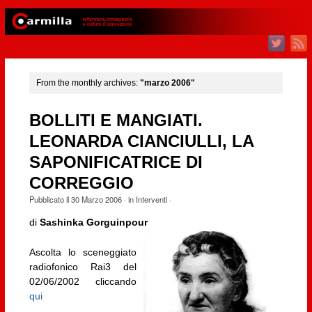
From the monthly archives:
"marzo 2006"
BOLLITI E MANGIATI.
LEONARDA CIANCIULLI, LA
SAPONIFICATRICE DI
CORREGGIO
Pubblicato il
30 Marzo 2006
· in
Interventi
·
di
Sashinka Gorguinpour
Ascolta lo sceneggiato
radiofonico Rai3 del
02/06/2002 cliccando
qui