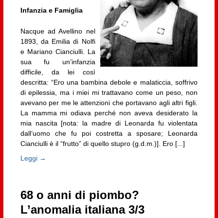
Infanzia e Famiglia
Nacque ad Avellino nel
1893, da Emilia di Nolfi
e Mariano Cianciulli. La
sua fu un’infanzia
difficile, da lei così
descritta: “Ero una bambina debole e malaticcia, soffrivo
di epilessia, ma i miei mi trattavano come un peso, non
avevano per me le attenzioni che portavano agli altri figli.
La mamma mi odiava perché non aveva desiderato la
mia nascita [nota: la madre di Leonarda fu violentata
dall’uomo che fu poi costretta a sposare; Leonarda
Cianciulli è il “frutto” di quello stupro (g.d.m.)]. Ero [...]
Leggi →
68 o anni di piombo?
L’anomalia italiana 3/3