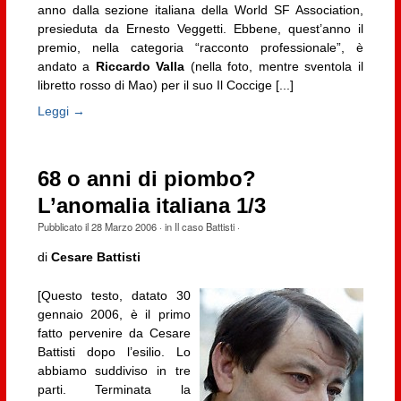
anno dalla sezione italiana della World SF Association,
presieduta da Ernesto Veggetti. Ebbene, quest’anno il
premio, nella categoria “racconto professionale”, è
andato a
Riccardo Valla
(nella foto, mentre sventola il
libretto rosso di Mao) per il suo Il Coccige [...]
Leggi →
68 o anni di piombo?
L’anomalia italiana 1/3
Pubblicato il
28 Marzo 2006
· in
Il caso Battisti
·
di
Cesare Battisti
[Questo testo, datato 30
gennaio 2006, è il primo
fatto pervenire da Cesare
Battisti dopo l’esilio. Lo
abbiamo suddiviso in tre
parti. Terminata la