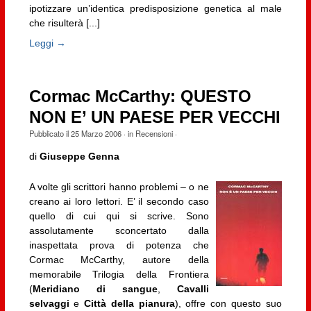
ipotizzare un’identica predisposizione genetica al male
che risulterà [...]
Leggi →
Cormac McCarthy: QUESTO
NON E’ UN PAESE PER VECCHI
Pubblicato il
25 Marzo 2006
· in
Recensioni
·
di
Giuseppe Genna
A volte gli scrittori hanno problemi – o ne
creano ai loro lettori. E’ il secondo caso
quello di cui qui si scrive. Sono
assolutamente sconcertato dalla
inaspettata prova di potenza che
Cormac McCarthy, autore della
memorabile Trilogia della Frontiera
(
Meridiano di sangue
,
Cavalli
selvaggi
e
Città della pianura
), offre con questo suo