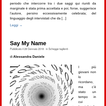
periodo che intercorre tra i due saggi qui riuniti da
marginale è stata prima accettata e poi, forse, suggerisce
l’autore, persino eccessivamente celebrata; del
linguaggio degli intervistati che da [...]
Leggi →
Say My Name
Pubblicato il
28 Gennaio 2018
· in
Schegge taglienti
·
di
Alessandra Daniele
I più
giovani non
lo
ricordano,
ma c’è
stato un
tempo in
cui