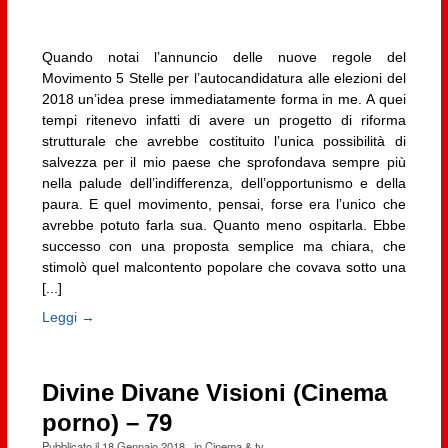
Quando notai l’annuncio delle nuove regole del
Movimento 5 Stelle per l’autocandidatura alle elezioni del
2018 un’idea prese immediatamente forma in me. A quei
tempi ritenevo infatti di avere un progetto di riforma
strutturale che avrebbe costituito l’unica possibilità di
salvezza per il mio paese che sprofondava sempre più
nella palude dell’indifferenza, dell’opportunismo e della
paura. E quel movimento, pensai, forse era l’unico che
avrebbe potuto farla sua. Quanto meno ospitarla. Ebbe
successo con una proposta semplice ma chiara, che
stimolò quel malcontento popolare che covava sotto una
[...]
Leggi →
Divine Divane Visioni (Cinema
porno) – 79
Pubblicato il
18 Gennaio 2018
· in
Cinema & tv
·