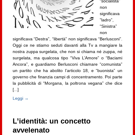
“socialista”
non
significava
”ladro”,
“Sinistra”
non
significava “Destra”, “libertà” non significava “Berlusconi”.
Oggi ce ne stiamo seduti davanti alla Tv a mangiare la
nostra zuppa surgelata, che non si chiama né zuppa, né
surgelata, ma qualcosa tipo “Viva L’Amore” o “Baciami
Ancora”, e guardiamo Berlusconi chiamare “comunista”
un partito che ha abolito l’articolo 18, e “buonista” un
governo che finanzia campi di concentramento. Poi parte
la pubblicità di “Morgana, la poltrona vegana” che dice
[...]
Leggi →
L’identità: un concetto
avvelenato