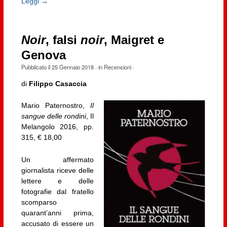
Leggi →
Noir
, falsi
noir
, Maigret e
Genova
Pubblicato il
25 Gennaio 2018
· in
Recensioni
·
di
Filippo Casaccia
Mario Paternostro,
Il
sangue delle rondini
, Il
Melangolo 2016, pp.
315, € 18,00
Un affermato
giornalista riceve delle
lettere e delle
fotografie dal fratello
scomparso
quarant’anni prima,
accusato di essere un