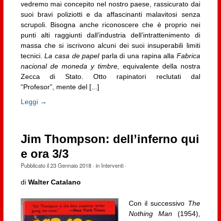
vedremo mai concepito nel nostro paese, rassicurato dai
suoi bravi poliziotti e da affascinanti malavitosi senza
scrupoli. Bisogna anche riconoscere che è proprio nei
punti alti raggiunti dall’industria dell’intrattenimento di
massa che si iscrivono alcuni dei suoi insuperabili limiti
tecnici.
La casa de papel
parla di una rapina alla
Fabrica
nacional de moneda y timbre,
equivalente della nostra
Zecca di Stato. Otto rapinatori reclutati dal
“Profesor”,
mente del [...]
Leggi →
Jim Thompson: dell’inferno qui
e ora 3/3
Pubblicato il
23 Gennaio 2018
· in
Interventi
·
di
Walter Catalano
Con il successivo
The
Nothing Man
(1954),