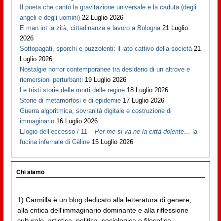
Il poeta che cantò la gravitazione universale e la caduta (degli
angeli e degli uomini)
22 Luglio 2026
E man int la zità, cittadinanza e lavoro a Bologna
21 Luglio
2026
Sottopagati, sporchi e puzzolenti: il lato cattivo della società
21
Luglio 2026
Nostalgie horror contemporanee tra desiderio di un altrove e
riemersioni perturbanti
19 Luglio 2026
Le tristi storie delle morti delle regine
18 Luglio 2026
Storie di metamorfosi e di epidemie
17 Luglio 2026
Guerra algoritmica, sovranità digitale e costruzione di
immaginario
16 Luglio 2026
Elogio dell’eccesso / 11 –
Per me si va ne la città dolente…
la
fucina infernale di Cèline
15 Luglio 2026
Chi siamo
1) Carmilla è un blog dedicato alla letteratura di genere,
alla critica dell'immaginario dominante e alla riflessione
culturale, artistica, politica, sociologica e filosofica,