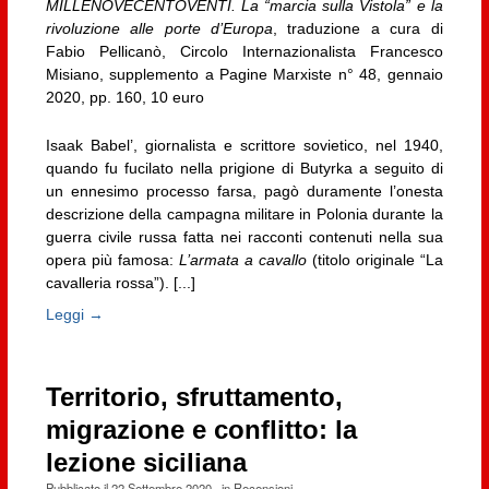
MILLENOVECENTOVENTI. La “marcia sulla Vistola” e la
rivoluzione alle porte d’Europa
, traduzione a cura di
Fabio Pellicanò, Circolo Internazionalista Francesco
Misiano, supplemento a Pagine Marxiste n° 48, gennaio
2020, pp. 160, 10 euro
Isaak Babel’, giornalista e scrittore sovietico, nel 1940,
quando fu fucilato nella prigione di Butyrka a seguito di
un ennesimo processo farsa, pagò duramente l’onesta
descrizione della campagna militare in Polonia durante la
guerra civile russa fatta nei racconti contenuti nella sua
opera più famosa:
L’armata a cavallo
(titolo originale “La
cavalleria rossa”). [...]
Leggi →
Territorio, sfruttamento,
migrazione e conflitto: la
lezione siciliana
Pubblicato il
22 Settembre 2020
· in
Recensioni
·