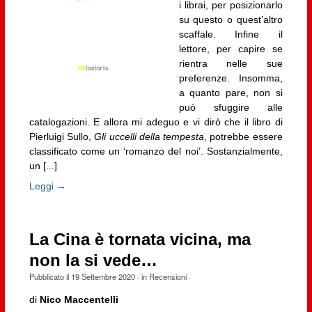
i librai, per posizionarlo
su questo o quest’altro
scaffale. Infine il
lettore, per capire se
rientra nelle sue
preferenze. Insomma,
a quanto pare, non si
può sfuggire alle
catalogazioni. E allora mi adeguo e vi dirò che il libro di
Pierluigi Sullo,
Gli uccelli della tempesta
, potrebbe essere
classificato come un ‘romanzo del noi’. Sostanzialmente,
un [...]
Leggi →
La Cina è tornata vicina, ma
non la si vede…
Pubblicato il
19 Settembre 2020
· in
Recensioni
·
di
Nico Maccentelli