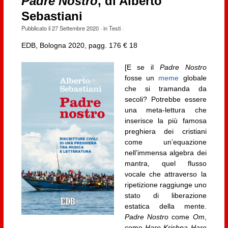
Padre Nostro
, di Alberto
Sebastiani
Pubblicato il
27 Settembre 2020
· in
Testi
·
EDB, Bologna 2020, pagg. 176 € 18
[E se il
Padre Nostro
fosse un
meme
globale
che si tramanda da
secoli? Potrebbe essere
una meta-lettura che
inserisce la più famosa
preghiera dei cristiani
come un’equazione
nell’immensa algebra dei
mantra, quel flusso
vocale che attraverso la
ripetizione raggiunge uno
stato di liberazione
estatica della mente.
Padre Nostro
come
Om
,
come
Hare Krishna Hare