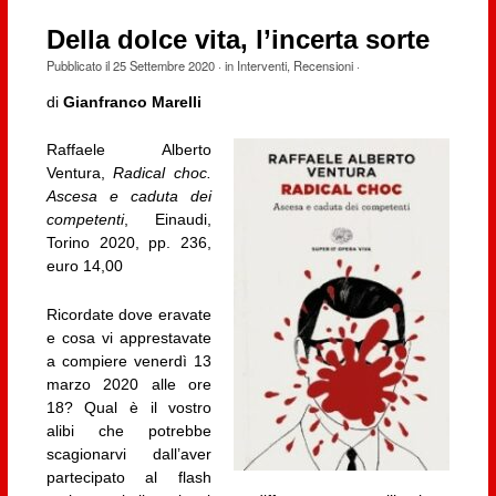
Della dolce vita, l’incerta sorte
Pubblicato il
25 Settembre 2020
· in
Interventi
,
Recensioni
·
di
Gianfranco Marelli
Raffaele Alberto
Ventura,
Radical choc.
Ascesa e caduta dei
competenti
, Einaudi,
Torino 2020, pp. 236,
euro 14,00
Ricordate dove eravate
e cosa vi apprestavate
a compiere venerdì 13
marzo 2020 alle ore
18? Qual è il vostro
alibi che potrebbe
scagionarvi dall’aver
partecipato al flash