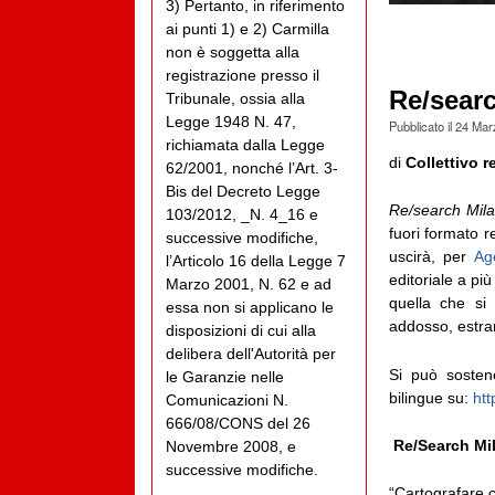
3) Pertanto, in riferimento
ai punti 1) e 2) Carmilla
non è soggetta alla
registrazione presso il
Re/searc
Tribunale, ossia alla
Legge 1948 N. 47,
Pubblicato il
24 Mar
richiamata dalla Legge
di
Collettivo r
62/2001, nonché l’Art. 3-
Bis del Decreto Legge
Re/search Mila
103/2012, _N. 4_16 e
fuori formato re
successive modifiche,
uscirà, per
Ag
l’Articolo 16 della Legge 7
editoriale a pi
Marzo 2001, N. 62 e ad
quella che si
essa non si applicano le
addosso, estra
disposizioni di cui alla
delibera dell'Autorità per
Si può sostene
le Garanzie nelle
bilingue su:
htt
Comunicazioni N.
666/08/CONS del 26
Re/Search Mi
Novembre 2008, e
successive modifiche.
“Cartografare 