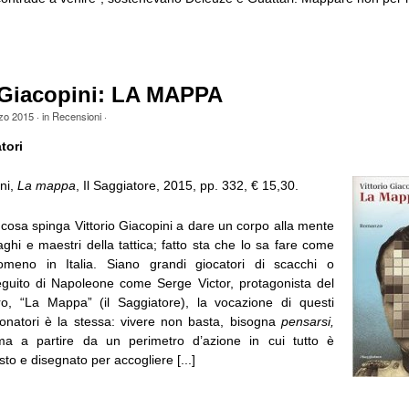
o Giacopini: LA MAPPA
zo 2015
· in
Recensioni
·
tori
ini,
La mappa
, Il Saggiatore, 2015, pp. 332, € 15,30.
cosa spinga Vittorio Giacopini a dare un corpo alla mente
aghi e maestri della tattica; fatto sta che lo sa fare come
omeno in Italia. Siano grandi giocatori di scacchi o
seguito di Napoleone come Serge Victor, protagonista del
ro, “La Mappa” (il Saggiatore), la vocazione di questi
ionatori è la stessa: vivere non basta, bisogna
pensarsi,
ma a partire da un perimetro d’azione in cui tutto è
sto e disegnato per accogliere [...]