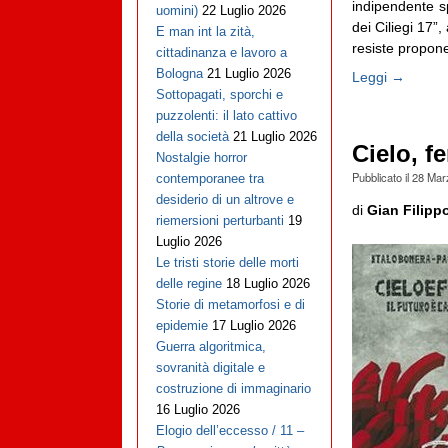
indipendente sp
uomini)
22 Luglio 2026
dei Ciliegi 17”,
E man int la zità,
resiste proponen
cittadinanza e lavoro a
Bologna
21 Luglio 2026
Leggi →
Sottopagati, sporchi e
puzzolenti: il lato cattivo
della società
21 Luglio 2026
Cielo, fe
Nostalgie horror
Pubblicato il
28 Mar
contemporanee tra
desiderio di un altrove e
di
Gian Filipp
riemersioni perturbanti
19
Luglio 2026
Le tristi storie delle morti
delle regine
18 Luglio 2026
Storie di metamorfosi e di
epidemie
17 Luglio 2026
Guerra algoritmica,
sovranità digitale e
costruzione di immaginario
16 Luglio 2026
Elogio dell’eccesso / 11 –