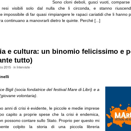
Sono cloni deboli, gusci vuoti, compars
 resi visibili solo dal nulla che li circonda, e stanno riuscend
impossibile di far quasi rimpiangere le rapaci cariatidi che li hanno 
a continuano a manovrarli dietro le quinte. Perché [...]
 e cultura: un binomio felicissimo e p
nte tutto)
zo 2015
· in
Interviste
·
nelli
ice Bigli (socia fondatrice del festival Mare di Libri) e a
(giovane volontaria)
.
o anni di crisi è evidente, le piccole e medie imprese
o capito a proprie spese che la crisi è endemica,
on possono contare sullo Stato. Proprio per questo mi
ente colpito la storia di una piccola libreria