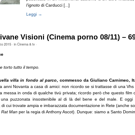
l’ignoto
di Carducci [...]
Leggi →
ivane Visioni (Cinema porno 08/11) – 6
zo 2015
· in
Cinema & tv
·
ce
e torto tutto il tempo.
ella villa in fondo al parco
, commesso da Giuliano Carnimeo, It
a anni Novanta a casa di amici: non ricordo se si trattasse di una Vhs
 messa in onda di qualche tivù privata; ricordo però che questo film 
 una puzzonata insostenibile al di là del bene e del male. E oggi
 di cui trovate ampia e imbarazzata documentazione in Rete (anche sotto 
o
Rat Man
per la regia di Anthony Ascot). Dunque: siamo a Santo Doming