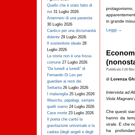
Quello che è stato fatto di
protagonismo,
noi
31 Luglio 2026
apparentemente 
Anamnesi di una paranoia
in grande misur
30 Luglio 2026
Leggi →
Cantico per una dis/umanità
dolente
29 Luglio 2026
Il sostenitore ideale
28
Luglio 2026
Economia
La storia non è una fossa
(nonosta
comune
27 Luglio 2026
“Da lunedì a lunedì” di
Pubblicato il
28 Mar
Fernando Di Leo per
di
Lorenza Ghi
guardare ai resti dei
Settanta
26 Luglio 2026
Intervista ad Al
I malaveglia
25 Luglio 2026
Viola Magnani 
Wasichu, papalagi, sempre
quelli siamo
24 Luglio 2026
Che questi sian
Case morte
23 Luglio 2026
hanno da temp
Il poeta che cantò la
virale. E che n
gravitazione universale e la
ha profondam
caduta (degli angeli e degli