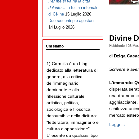
Per me si va ne la città
dolente…
la fucina infernale
di Cèline
15 Luglio 2026
Due racconti pre agostani
14 Luglio 2026
Divine D
Pubblicato il
26 Mar
Chi siamo
di
Dziga Caca
1) Carmilla è un blog
Scrivere è aver
dedicato alla letteratura di
genere, alla critica
L’immondo
Qu
dell'immaginario
disperata serat
dominante e alla
una drammatica
riflessione culturale,
agghiacciante,
artistica, politica,
schifezza unica
sociologica e filosofica,
mercato ester
riassumibile nella dicitura:
“letteratura, immaginario e
Leggi →
cultura d'opposizione”.
E' esente da qualsiasi tipo