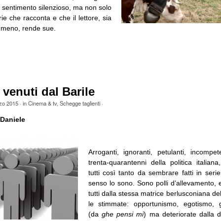
sentimento silenzioso, ma non solo
rie che racconta e che il lettore, sia
o meno, rende sue.
 venuti dal Barile
zo 2015
· in
Cinema & tv
,
Schegge taglienti
·
Daniele
Arroganti, ignoranti, petulanti, incompete
trenta-quarantenni della politica italiana
tutti così tanto da sembrare fatti in seri
senso lo sono. Sono polli d’allevamento, e
tutti dalla stessa matrice berlusconiana d
le stimmate: opportunismo, egotismo,
(da
ghe pensi mi
) ma deteriorate dalla d