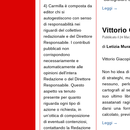
4) Carmilla è composta da
Leggi →
editor chi si
autogestiscono con senso
di responsabilità nei
Vittori
riguardi del collettivo
redazionale e del Direttore
Pubblicato il
24 Mar
Responsabile. I contributi
di
Letizia Mura
pubblicati non
corrispondono
Vittorio Giacop
necessariamente e
automaticamente alle
Non ho idea di 
opinioni dell'intera
di strateghi, m
Redazione o del Direttore
nessuno, perl
Responsabile. Questo
cartografi al 
aspetto va tenuto
suo ultimo lib
presente per quanto
assatanati rag
riguarda ogni tipo di
darsi una for
azione o richiesta, in
calcolato, previ
un'ottica di composizione
di eventuali contenziosi,
Leggi →
contattando la Redazione