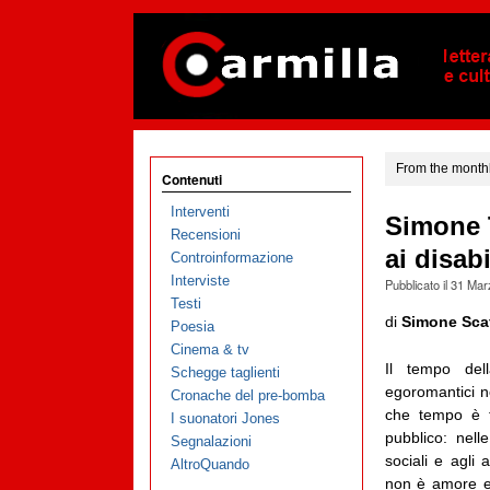
From the monthl
Contenuti
Interventi
Simone T
Recensioni
ai disabi
Controinformazione
Interviste
Pubblicato il
31 Mar
Testi
di
Simone Scaf
Poesia
Cinema & tv
Il tempo dell
Schegge taglienti
egoromantici n
Cronache del pre-bomba
che tempo è t
I suonatori Jones
pubblico: nell
Segnalazioni
sociali e agli
AltroQuando
non è amore e 