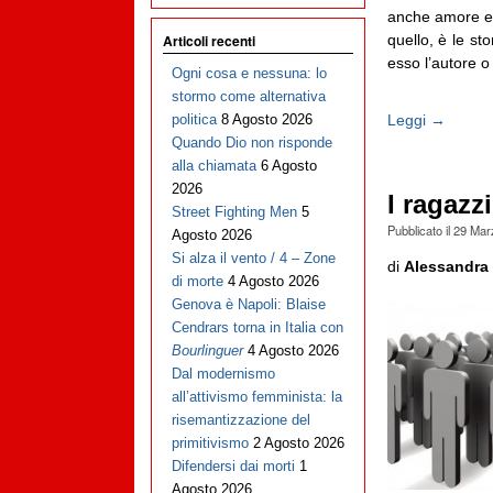
anche amore e 
quello, è le sto
Articoli recenti
esso l’autore 
Ogni cosa e nessuna: lo
stormo come alternativa
Leggi →
politica
8 Agosto 2026
Quando Dio non risponde
alla chiamata
6 Agosto
2026
I ragazzi
Street Fighting Men
5
Pubblicato il
29 Mar
Agosto 2026
Si alza il vento / 4 – Zone
di
Alessandra 
di morte
4 Agosto 2026
Genova è Napoli: Blaise
Cendrars torna in Italia con
Bourlinguer
4 Agosto 2026
Dal modernismo
all’attivismo femminista: la
risemantizzazione del
primitivismo
2 Agosto 2026
Difendersi dai morti
1
Agosto 2026