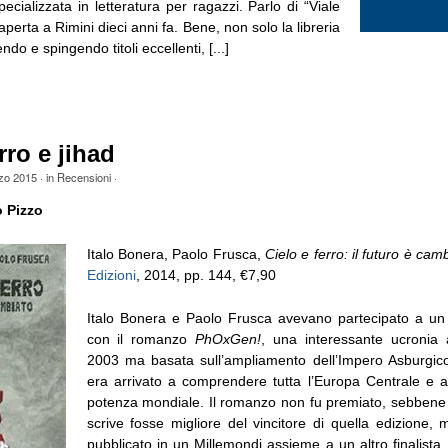
ecializzata in letteratura per ragazzi. Parlo di “Viale
 aperta a Rimini dieci anni fa. Bene, non solo la libreria
do e spingendo titoli eccellenti, [...]
rro e jihad
zo 2015
· in
Recensioni
·
o Pizzo
Italo Bonera, Paolo Frusca,
Cielo e ferro: il futuro è cam
Edizioni
, 2014, pp. 144, €7,90
Italo Bonera e Paolo Frusca avevano partecipato a un
con il romanzo
PhOxGen!
, una interessante ucronia 
2003 ma basata sull’ampliamento dell’Impero Asburgic
era arrivato a comprendere tutta l’Europa Centrale e 
potenza mondiale. Il romanzo non fu premiato, sebbene 
scrive fosse migliore del vincitore di quella edizione, 
pubblicato in un Millemondi assieme a un altro finalista