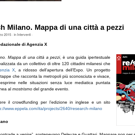
h Milano. Mappa di una città a pezzi
zo 2015
· in
Interventi
·
edazionale di Agenzia X
no.
Mappa di una città a pezzi
, è una guida ipertestuale
alizzata da un collettivo di oltre 120 cittadini milanesi che
enzia X
, a ridosso dell’apertura dell’Expo. Un progetto
ù tappe che racconta la metropoli più sconosciuta e vivace,
 esprime nelle situazioni senza luce mediatica puntata
nea al
mostrismo
del grande evento.
re il crowdfunding per l’edizione in inglese e un sito
p://www.eppela.com/ita/projects/2640/research-milano
lano
contrade a venire”, sostenevano Deleuze e Guattari. Mappare non per re