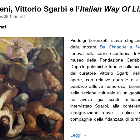
ni, Vittorio Sgarbi e l’
Italian Way Of Li
zo 2015
· in
Testi
·
ati
Pierluigi Lorenzetti stava sfoglia
della mostra
Da Cimabue a Mo
teneva nella cornice sontuosa di P
museo della Fondazione Carisb
Dopo le polemiche furiose sulla scar
del curatore Vittorio Sgarbi nel
opere, con relative querele e co
pubblico affluiva numeroso. Lorenz
sella sezione culturale di un quoti
ne aveva già scritto diffusa
intervistato Sgarbi, alla confer
inaugurazione, dove il critico e
compagnia della fidanzata di turno
[...]
Leggi →