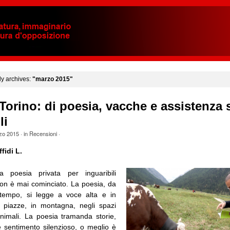
y archives:
"marzo 2015"
orino: di poesia, vacche e assistenza 
li
zo 2015
· in
Recensioni
·
fidi L.
a poesia privata per inguaribili
on è mai cominciato. La poesia, da
empo, si legge a voce alta e in
e piazze, in montagna, negli spazi
 animali. La poesia tramanda storie,
sentimento silenzioso, o meglio è