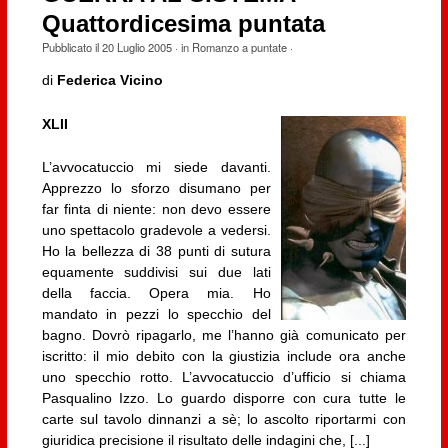
Quattordicesima puntata
Pubblicato il
20 Luglio 2005
· in
Romanzo a puntate
·
di
Federica Vicino
XLII
L’avvocatuccio mi siede davanti.
Apprezzo lo sforzo disumano per
far finta di niente: non devo essere
uno spettacolo gradevole a vedersi.
Ho la bellezza di 38 punti di sutura
equamente suddivisi sui due lati
della faccia. Opera mia. Ho
mandato in pezzi lo specchio del
bagno. Dovrò ripagarlo, me l’hanno già comunicato per
iscritto: il mio debito con la giustizia include ora anche
uno specchio rotto. L’avvocatuccio d’ufficio si chiama
Pasqualino Izzo. Lo guardo disporre con cura tutte le
carte sul tavolo dinnanzi a sè; lo ascolto riportarmi con
giuridica precisione il risultato delle indagini che, [...]