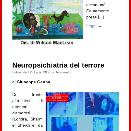
accantonò.
Cautamente
prese [...]
Leggi →
Neuropsichiatria del terrore
Pubblicato il
23 Luglio 2005
· in
Interventi
·
di
Giuseppe Genna
Di fronte
all’infittirsi di
attentati
clamorosi
(Londra, Sharm
el Sheikh e, da