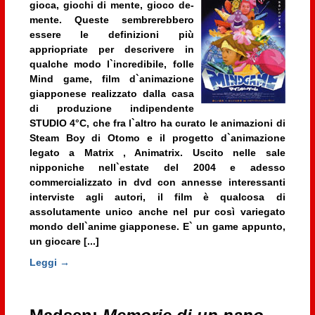
gioca, giochi di mente, gioco de-
mente. Queste sembrerebbero
essere le definizioni più
appriopriate per descrivere in
qualche modo l`incredibile, folle
Mind game
, film d`animazione
giapponese realizzato dalla casa
di produzione indipendente
STUDIO 4°C, che fra l`altro ha curato le animazioni di
Steam Boy
di Otomo e il progetto d`animazione
legato a
Matrix
, Animatrix. Uscito nelle sale
nipponiche nell`estate del 2004 e adesso
commercializzato in dvd con annesse interessanti
interviste agli autori, il film è qualcosa di
assolutamente unico anche nel pur così variegato
mondo dell`anime giapponese. E` un game appunto,
un giocare [...]
Leggi →