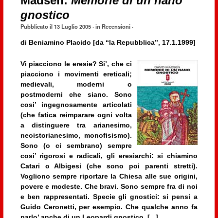
Madsen:
Memorie di un nano
gnostico
Pubblicato il
13 Luglio 2005
· in
Recensioni
·
di
Beniamino Placido
[da “la Repubblica”, 17.1.1999]
Vi piacciono le eresie? Si’, che ci
piacciono i movimenti ereticali;
medievali, moderni o
postmoderni che siano. Sono
cosi’ ingegnosamente articolati
(che fatica reimparare ogni volta
a distinguere tra arianesimo,
neoistorianesimo, monofisismo).
Sono (o ci sembrano) sempre
cosi’ rigorosi e radicali, gli eresiarchi: si chiamino
Catari o Albigesi (che sono poi parenti stretti).
Vogliono sempre riportare la Chiesa alle sue origini,
povere e modeste. Che bravi. Sono sempre fra di noi
e ben rappresentati. Specie gli gnostici: si pensi a
Guido Ceronetti, per esempio. Che qualche anno fa
parlo’ anche di un Leopardi gnostico. [...]