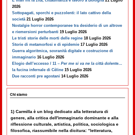
E man int la zità, cittadinanza e lavoro a Bologna
21 Luglio
2026
Sottopagati, sporchi e puzzolenti: il lato cattivo della
società
21 Luglio 2026
Nostalgie horror contemporanee tra desiderio di un altrove
e riemersioni perturbanti
19 Luglio 2026
Le tristi storie delle morti delle regine
18 Luglio 2026
Storie di metamorfosi e di epidemie
17 Luglio 2026
Guerra algoritmica, sovranità digitale e costruzione di
immaginario
16 Luglio 2026
Elogio dell’eccesso / 11 –
Per me si va ne la città dolente…
la fucina infernale di Cèline
15 Luglio 2026
Due racconti pre agostani
14 Luglio 2026
Chi siamo
1) Carmilla è un blog dedicato alla letteratura di
genere, alla critica dell'immaginario dominante e alla
riflessione culturale, artistica, politica, sociologica e
filosofica, riassumibile nella dicitura: “letteratura,