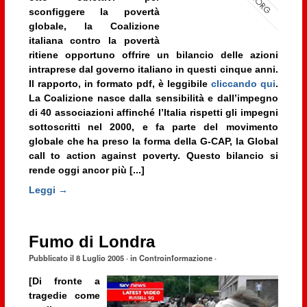
sconfiggere la povertà
globale, la Coalizione
italiana contro la povertà
ritiene opportuno offrire un bilancio delle azioni
intraprese dal governo italiano in questi cinque anni.
Il rapporto, in formato pdf, è leggibile
cliccando qui
.
La Coalizione nasce dalla sensibilità e dall’impegno
di 40 associazioni affinché l’Italia rispetti gli impegni
sottoscritti nel 2000, e fa parte del movimento
globale che ha preso la forma della G-CAP, la Global
call to action against poverty. Questo bilancio si
rende oggi ancor più [...]
Leggi →
Fumo di Londra
Pubblicato il
8 Luglio 2005
· in
Controinformazione
·
[Di fronte a
tragedie come