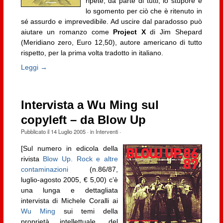
ripete, da parte di tutti, lo stupore e
lo sgomento per ciò che è ritenuto in
sé assurdo e imprevedibile. Ad uscire dal paradosso può
aiutare un romanzo come
Project X
di Jim Shepard
(Meridiano zero, Euro 12,50), autore americano di tutto
rispetto, per la prima volta tradotto in italiano.
Leggi →
Intervista a Wu Ming sul
copyleft – da Blow Up
Pubblicato il
14 Luglio 2005
· in
Interventi
·
[Sul numero in edicola della
rivista
Blow Up. Rock e altre
contaminazioni
(n.86/87,
luglio-agosto 2005, € 5,00) c’è
una lunga e dettagliata
intervista di Michele Coralli ai
Wu Ming
sui temi della
proprietà intellettuale, del