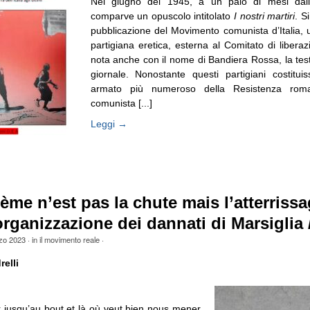
Nel giugno del 1945, a un paio di mesi dall
comparve un opuscolo intitolato
I nostri martiri
. S
pubblicazione del Movimento comunista d’Italia,
partigiana eretica, esterna al Comitato di libera
nota anche con il nome di Bandiera Rossa, la test
giornale. Nonostante questi partigiani costitui
armato più numeroso della Resistenza roman
comunista [...]
Leggi →
ème n’est pas la chute mais l’atterrissa
organizzazione dei dannati di Marsiglia 
zo 2023
· in
il movimento reale
·
elli
er jusqu’au bout et là où veut bien nous mener