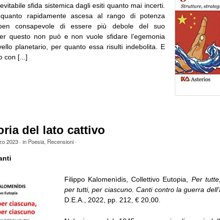
vitabile sfida sistemica dagli esiti quanto mai incerti.
 quanto rapidamente ascesa al rango di potenza
ben consapevole di essere più debole del suo
per questo non può e non vuole sfidare l’egemonia
ello planetario, per quanto essa risulti indebolita. E
 con [...]
ia del lato cattivo
zo 2023
· in
Poesia
,
Recensioni
·
anti
Filippo Kalomenìdis, Collettivo Eutopia,
Per tutte
per tutti, per ciascuno. Canti contro la guerra dell’It
D.E.A., 2022, pp. 212, € 20,00.