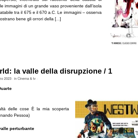
alle immagini di un grande vaso proveniente dall’isola
tabile tra il 675 e il 670 a.C. Le immagini – osserva
strano bene gli orrori della [...]
d: la valle della disrupzione / 1
zo 2023
· in
Cinema & tv
·
Duarte
ealtà delle cose È la mia scoperta
ernando Pessoa)
valle perturbante