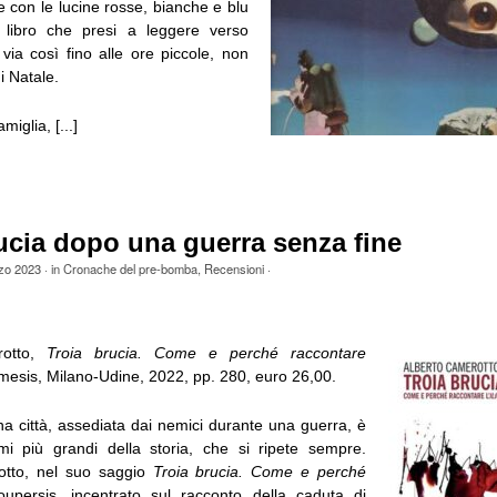
e con le lucine rosse, bianche e blu
 il libro che presi a leggere verso
via così fino alle ore piccole, non
i Natale.
miglia, [...]
ucia dopo una guerra senza fine
zo 2023
· in
Cronache del pre-bomba
,
Recensioni
·
rotto,
Troia brucia. Come e perché raccontare
imesis, Milano-Udine, 2022, pp. 280, euro 26,00.
na città, assediata dai nemici durante una guerra, è
i più grandi della storia, che si ripete sempre.
otto, nel suo saggio
Troia brucia. Come e perché
ioupersis, incentrato sul racconto della caduta di