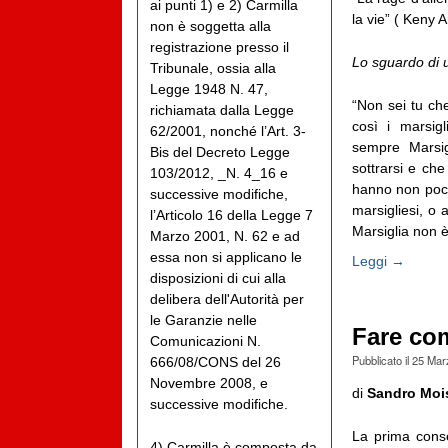
ai punti 1) e 2) Carmilla
la vie” ( Keny 
non è soggetta alla
registrazione presso il
Lo sguardo di u
Tribunale, ossia alla
Legge 1948 N. 47,
“Non sei tu che
richiamata dalla Legge
così i marsig
62/2001, nonché l’Art. 3-
sempre Marsigl
Bis del Decreto Legge
sottrarsi e che
103/2012, _N. 4_16 e
hanno non poco
successive modifiche,
marsigliesi, o 
l’Articolo 16 della Legge 7
Marsiglia non è 
Marzo 2001, N. 62 e ad
essa non si applicano le
Leggi →
disposizioni di cui alla
delibera dell'Autorità per
le Garanzie nelle
Fare co
Comunicazioni N.
Pubblicato il
25 Mar
666/08/CONS del 26
Novembre 2008, e
di
Sandro Moi
successive modifiche.
La prima cons
4) Carmilla è composta da