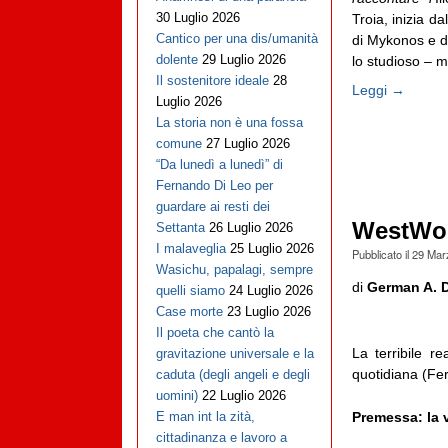
30 Luglio 2026
Troia, inizia d
Cantico per una dis/umanità
di Mykonos e da
dolente
29 Luglio 2026
lo studioso – mo
Il sostenitore ideale
28
Leggi →
Luglio 2026
La storia non è una fossa
comune
27 Luglio 2026
“Da lunedì a lunedì” di
Fernando Di Leo per
guardare ai resti dei
WestWorl
Settanta
26 Luglio 2026
I malaveglia
25 Luglio 2026
Pubblicato il
29 Mar
Wasichu, papalagi, sempre
di
German A. 
quelli siamo
24 Luglio 2026
Case morte
23 Luglio 2026
Il poeta che cantò la
La terribile r
gravitazione universale e la
quotidiana (F
caduta (degli angeli e degli
uomini)
22 Luglio 2026
Premessa: la 
E man int la zità,
cittadinanza e lavoro a