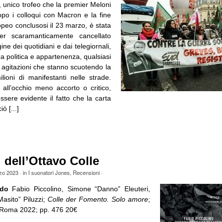
a, unico trofeo che la premier Meloni
po i colloqui con Macron e la fine
opeo conclusosi il 23 marzo, è stata
er scaramanticamente cancellato
ine dei quotidiani e dai telegiornali,
a politica e appartenenza, qualsiasi
e agitazioni che stanno scuotendo la
lioni di manifestanti nelle strade.
all’occhio meno accorto o critico,
sere evidente il fatto che la carta
iò [...]
i dell’Ottavo Colle
zo 2023
· in
I suonatori Jones
,
Recensioni
·
ndo
Fabio Piccolino, Simone “Danno” Eleuteri,
asito” Piluzzi;
Colle der Fomento. Solo amore
;
Roma 2022; pp. 476 20€