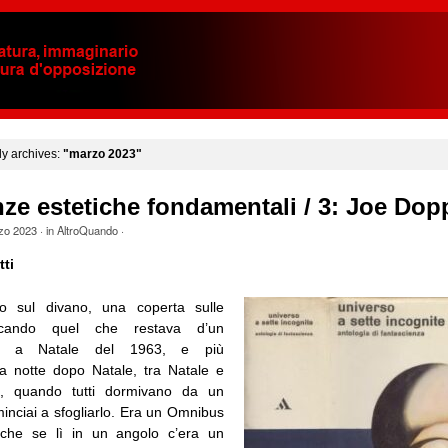
y archives:
"marzo 2023"
ze estetiche fondamentali / 3: Joe Dop
zo 2023
· in
AltroQuando
·
ti
o sul divano, una coperta sulle
uccando quel che restava d’un
fu a Natale del 1963, e più
a notte dopo Natale, tra Natale e
o, quando tutti dormivano da un
inciai a sfogliarlo. Era un Omnibus
che se lì in un angolo c’era un