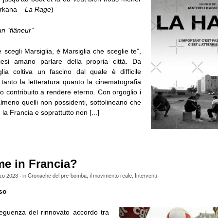
Arkana –
La Rage
)
n “flâneur”
 scegli Marsiglia, è Marsiglia che sceglie te”,
liesi amano parlare della propria città. Da
ia coltiva un fascino dal quale è difficile
 tanto la letteratura quanto la cinematografia
 contribuito a rendere eterno. Con orgoglio i
almeno quelli non possidenti, sottolineano che
la Francia e soprattutto non [...]
me in Francia?
zo 2023
· in
Cronache del pre-bomba
,
il movimento reale
,
Interventi
·
so
eguenza del rinnovato accordo tra