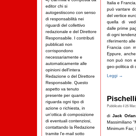
Italia e Franci
editor chi si
può vantare do
autogestiscono con senso
del vertice eur
di responsabilità nei
quella di ved
riguardi del collettivo
dalle prime pag
redazionale e del Direttore
di ogni tendenz
Responsabile. I contributi
riferimento all
pubblicati non
Francia con mi
corrispondono
Eppure, anche 
necessariamente e
non può non es
automaticamente alle
geo-politica di c
opinioni dell'intera
Leggi →
Redazione o del Direttore
Responsabile. Questo
aspetto va tenuto
presente per quanto
Pischell
riguarda ogni tipo di
Pubblicato il
25 Mar
azione o richiesta, in
un'ottica di composizione
di
Jack Orla
di eventuali contenziosi,
Massimiliano “M
contattando la Redazione
Minimum Fax; 
tramite l'e-mail sotto