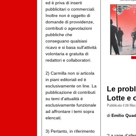
ed è priva di inserti
pubblicitari o commerciali.
Inoltre non è oggetto di
domande di provvidenze,
contributi o agevolazioni
pubbliche che
conseguano qualsiasi
ricavo e si basa sull'attività
volontaria e gratuita di
redattori e collaboratori.
2) Carmilla non si articola
in piani editoriali ed è
esclusivamente on line. La
Le probl
pubblicazione di contributi
Lotte e 
su temi d'attualità è
Pubblicato il
26 Mar
esclusivamente funzionale
ad affrontare i temi sopra
di
Emilio Quadr
elencati.
3) Pertanto, in riferimento
“La rage d’all