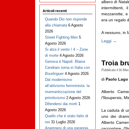
albero di Natal
intermittenti,
Articoli recenti
mezzanotte, e 
Quando Dio non risponde
era un regalo d
alla chiamata
6 Agosto
2026
A nessuno, in fa
Street Fighting Men
5
Leggi →
Agosto 2026
Si alza il vento / 4 – Zone
di morte
4 Agosto 2026
Troia br
Genova è Napoli: Blaise
Cendrars torna in Italia con
Pubblicato il
30 Mar
Bourlinguer
4 Agosto 2026
di
Paolo Lago
Dal modernismo
all’attivismo femminista: la
Alberto Came
risemantizzazione del
l’
Ilioupersis, M
primitivismo
2 Agosto 2026
Difendersi dai morti
1
Agosto 2026
La caduta di u
Quello che è stato fatto di
uno dei dramm
noi
31 Luglio 2026
Alberto Camer
Anamnesi di una paranoia
raccontare l’
Il