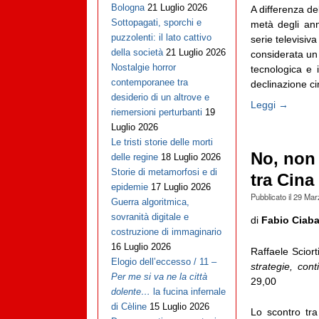
Bologna
21 Luglio 2026
A differenza de
Sottopagati, sporchi e
metà degli ann
puzzolenti: il lato cattivo
serie televisiv
della società
21 Luglio 2026
considerata un 
Nostalgie horror
tecnologica e 
contemporanee tra
declinazione cin
desiderio di un altrove e
Leggi →
riemersioni perturbanti
19
Luglio 2026
Le tristi storie delle morti
No, non 
delle regine
18 Luglio 2026
Storie di metamorfosi e di
tra Cina 
epidemie
17 Luglio 2026
Pubblicato il
29 Mar
Guerra algoritmica,
sovranità digitale e
di
Fabio Ciaba
costruzione di immaginario
16 Luglio 2026
Raffaele Scior
Elogio dell’eccesso / 11 –
strategie, cont
Per me si va ne la città
29,00
dolente…
la fucina infernale
di Cèline
15 Luglio 2026
Lo scontro tra 