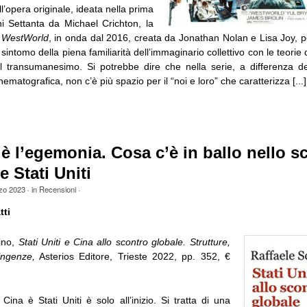
ll’opera originale, ideata nella prima
i Settanta da Michael Crichton, la
a
WestWorld
, in onda dal 2016, creata da Jonathan Nolan e Lisa Joy, 
sintomo della piena familiarità dell’immaginario collettivo con le teorie d
il transumanesimo. Si potrebbe dire che nella serie, a differenza d
ematografica, non c’è più spazio per il “noi e loro” che caratterizza [...]
è l’egemonia. Cosa c’è in ballo nello s
e Stati Uniti
zo 2023
· in
Recensioni
·
tti
tino,
Stati Uniti e Cina allo scontro globale. Strutture,
ingenze,
Asterios Editore, Trieste 2022, pp. 352, €
Cina è Stati Uniti è solo all’inizio. Si tratta di una