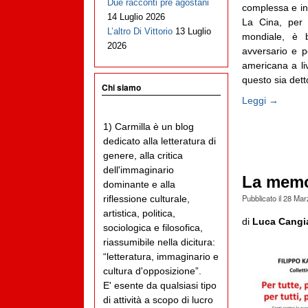
Due racconti pre agostani
complessa e ine
14 Luglio 2026
La Cina, per
L’altro Di Vittorio
13 Luglio
mondiale, è 
2026
avversario e 
americana a liv
questo sia detto
Chi siamo
Leggi →
1) Carmilla è un blog
dedicato alla letteratura di
genere, alla critica
dell'immaginario
La memor
dominante e alla
Pubblicato il
28 Mar
riflessione culturale,
artistica, politica,
di
Luca Cangi
sociologica e filosofica,
riassumibile nella dicitura:
“letteratura, immaginario e
cultura d'opposizione”.
E' esente da qualsiasi tipo
di attività a scopo di lucro