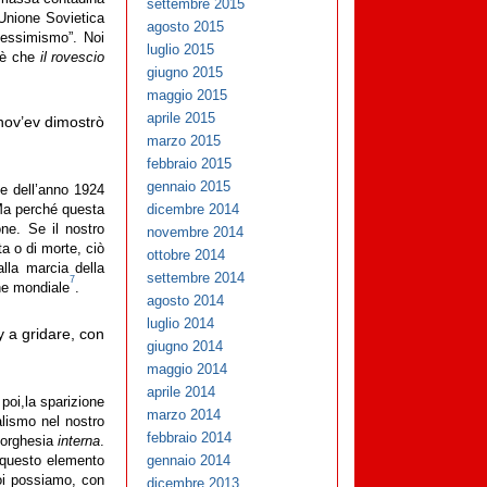
settembre 2015
 Unione Sovietica
agosto 2015
“pessimismo”. Noi
luglio 2015
n è che
il rovescio
giugno 2015
maggio 2015
aprile 2015
inov’ev dimostrò
marzo 2015
febbraio 2015
gennaio 2015
ne dell’anno 1924
dicembre 2014
 Ma perché questa
ne. Se il nostro
novembre 2014
ta o di morte, ciò
ottobre 2014
alla marcia della
settembre 2014
7
one mondiale
.
agosto 2014
luglio 2014
y a gridare, con
giugno 2014
maggio 2014
aprile 2014
 poi,la sparizione
marzo 2014
alismo nel nostro
febbraio 2014
borghesia
interna
.
gennaio 2014
 questo elemento
noi possiamo, con
dicembre 2013