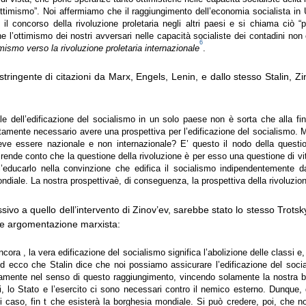
ttimismo”. Noi affermiamo che il raggiungimento dell’economia socialista in
 il concorso della rivoluzione proletaria negli altri paesi e si chiama ciò 
e l’ottimismo dei nostri avversari nelle capacità socialiste dei contadini no
6
mismo verso la rivoluzione proletaria internazionale
.
tringente di citazioni da Marx, Engels, Lenin, e dallo stesso Stalin, Z
ale dell’edificazione del socialismo in un solo paese non è sorta che alla fi
tamente necessario avere una prospettiva per l’edificazione del socialismo.
eve essere nazionale e non internazionale? E’ questo il nodo della questio
i rende conto che la questione della rivoluzione è per esso una questione di vi
l’educarlo nella convinzione che edifica il socialismo indipendentemente d
ndiale. La nostra prospettivaè, di conseguenza, la prospettiva della rivoluzi
ssivo a quello dell’intervento di Zinov’ev, sarebbe stato lo stesso Trotsk
e argomentazione marxista:
cora , la vera edificazione del socialismo significa l’abolizione delle classi e,
Ed ecco che Stalin dice che noi possiamo assicurare l’edificazione del soci
amente nel senso di questo raggiungimento, vincendo solamente la nostra 
 lo Stato e l’esercito ci sono necessari contro il nemico esterno. Dunque,
ni caso, fin t che esisterà la borghesia mondiale. Si può credere, poi, che 