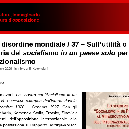
 disordine mondiale / 37 – Sull’utilità o
oria del
socialismo in un paese solo
per
azionalismo
gio 2026
· in
Interventi
,
Recensioni
·
so
ntovani,
Lo scontro sul “Socialismo in un
VII esecutivo allargato dell’Internazionale
icembre 1926 – Gennaio 1927
. Con gli
ucharin, Kamenev, Stalin, Trotsky, Zinov’ev
nti dell’opposizione internazionale allo
na postfazione sul rapporto Bordiga-Korsch