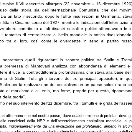
si svolse il VII esecutivo allargato (22 novembre – 16 dicembre 1926
nfuso della storia sia dell’Internazionale Comunista che del movim
 Da un lato il secondo, dopo le fallite insurrezioni in Germania, stav
onfitta in Cina nel corso del 1927, mentre le indicazioni dell’Internazio
vrebbero contribuito a tali disastri sociali e politici affondavano le l
 il tentativo di centralizzare a livello mondiale la tattica rivoluzionari
ano tra di loro, così come le divergenze in seno al partito russo
 soprattutto quelli riguardanti lo scontro politico tra Stalin e Tro
 la premessa di Mantovani analizza con abbondanza di elementi e
ere il luce la contraddittorietà profondissima che stava alla base del
a di Stalin. Tutti gli interventi dei tre principali oppositori, in q
talin per la realizzazione del «socialismo in un paese solo» erano co
ento al marxismo e a Lenin, ma forse, proprio per questo, riponevano
a della teoria”.
 nel suo intervento dell’11 dicembre, tra i tumulti e le grida dell’asse
sari affermano che nel nostro paese, dove qualche milione di proletari deve gu
nelle condizioni della NEP e dell’accerchiamento capitalista mondiale, si 
lista,
indipendentemente da una rivoluzione del proletariato, almeno in alcun
di vista, che pone speranze tanto ottimistiche nelle capacità socialiste dell