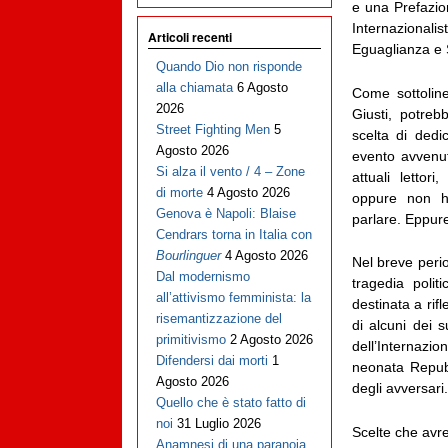
e una Prefazio
Internazionali
Articoli recenti
Eguaglianza e 
Quando Dio non risponde
alla chiamata
6 Agosto
Come sottolin
2026
Giusti, potre
Street Fighting Men
5
scelta di ded
Agosto 2026
evento avvenut
Si alza il vento / 4 – Zone
attuali letto
di morte
4 Agosto 2026
oppure non h
Genova è Napoli: Blaise
parlare. Eppu
Cendrars torna in Italia con
Bourlinguer
4 Agosto 2026
Nel breve peri
Dal modernismo
tragedia polit
all’attivismo femminista: la
destinata a rif
risemantizzazione del
di alcuni dei s
primitivismo
2 Agosto 2026
dell’Internazio
Difendersi dai morti
1
neonata Repubbl
Agosto 2026
degli avversari.
Quello che è stato fatto di
noi
31 Luglio 2026
Scelte che avre
Anamnesi di una paranoia