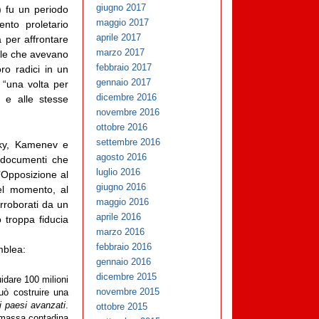
giugno 2017
) fu un periodo
maggio 2017
ento proletario
aprile 2017
a per affrontare
marzo 2017
nale che avevano
febbraio 2017
oro radici in un
gennaio 2017
a “una volta per
dicembre 2016
 e alle stesse
novembre 2016
ottobre 2016
settembre 2016
tsky, Kamenev e
agosto 2016
 documenti che
luglio 2016
l’Opposizione al
giugno 2016
uel momento, al
maggio 2016
rroborati da un
aprile 2016
 troppa fiducia
marzo 2016
febbraio 2016
mblea:
gennaio 2016
dicembre 2015
idare 100 milioni
novembre 2015
può costruire una
i paesi avanzati
.
ottobre 2015
a massa contadina