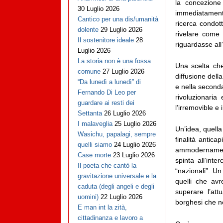
la concezione
30 Luglio 2026
immediatamente
Cantico per una dis/umanità
ricerca condot
dolente
29 Luglio 2026
rivelare come 
Il sostenitore ideale
28
riguardasse all
Luglio 2026
La storia non è una fossa
Una scelta che
comune
27 Luglio 2026
diffusione dell
“Da lunedì a lunedì” di
e nella seconda
Fernando Di Leo per
rivoluzionaria
guardare ai resti dei
l’irremovible e i
Settanta
26 Luglio 2026
I malaveglia
25 Luglio 2026
Un’idea, quella 
Wasichu, papalagi, sempre
finalità antica
quelli siamo
24 Luglio 2026
ammodernamento
Case morte
23 Luglio 2026
spinta all’inte
Il poeta che cantò la
“nazionali”. Un
gravitazione universale e la
quelli che avr
caduta (degli angeli e degli
superare l’att
uomini)
22 Luglio 2026
borghesi che ne
E man int la zità,
cittadinanza e lavoro a