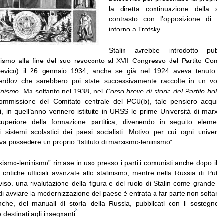
la diretta continuazione della
contrasto con l’opposizione di s
intorno a Trotsky.
Stalin avrebbe introdotto pub
ismo alla fine del suo resoconto al XVII Congresso del Partito Com
scevico) il 26 gennaio 1934, anche se già nel 1924 aveva tenuto 
verdlov che sarebbero poi state successivamente raccolte in un vo
ninismo
. Ma soltanto nel 1938, nel
Corso breve di storia del Partito bo
 commissione del Comitato centrale del PCU(b), tale pensiero acqui
ti, in quell’anno vennero istituite in URSS le prime Università di mar
superiore della formazione partitica, divenendo in seguito elem
 sistemi scolastici dei paesi socialisti. Motivo per cui ogni univers
a possedere un proprio “Istituto di marxismo-leninismo”.
rxismo-leninismo” rimase in uso presso i partiti comunisti anche dopo 
ritiche ufficiali avanzate allo stalinismo, mentre nella Russia di Pu
iso, una rivalutazione della figura e del ruolo di Stalin come grande
 di avviare la modernizzazione del paese è entrata a far parte non solta
nche, dei manuali di storia della Russia, pubblicati con il sostegn
3
e destinati agli insegnanti
.