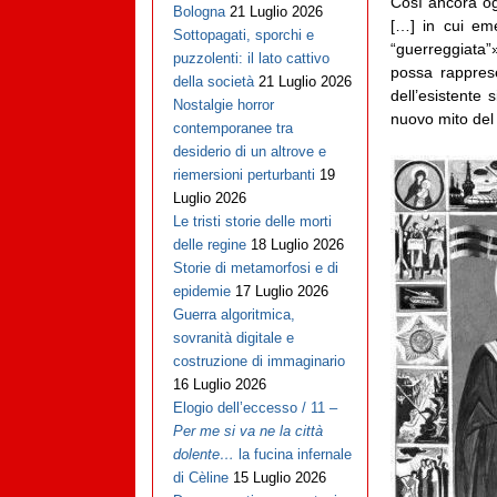
Così ancora og
Bologna
21 Luglio 2026
[…] in cui em
Sottopagati, sporchi e
“guerreggiata”»
puzzolenti: il lato cattivo
possa rapprese
della società
21 Luglio 2026
dell’esistente
Nostalgie horror
nuovo mito de
contemporanee tra
desiderio di un altrove e
riemersioni perturbanti
19
Luglio 2026
Le tristi storie delle morti
delle regine
18 Luglio 2026
Storie di metamorfosi e di
epidemie
17 Luglio 2026
Guerra algoritmica,
sovranità digitale e
costruzione di immaginario
16 Luglio 2026
Elogio dell’eccesso / 11 –
Per me si va ne la città
dolente…
la fucina infernale
di Cèline
15 Luglio 2026