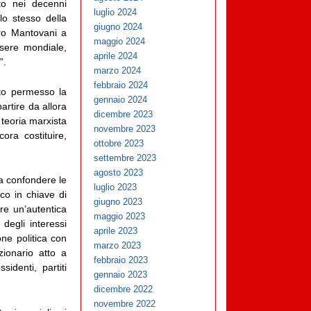
to nei decenni
luglio 2024
lo stesso della
giugno 2024
dro Mantovani a
maggio 2024
ssere mondiale,
aprile 2024
”.
marzo 2024
febbraio 2024
nto permesso la
gennaio 2024
artire da allora
dicembre 2023
 teoria marxista
novembre 2023
ora costituire,
ottobre 2023
settembre 2023
agosto 2023
e a confondere le
luglio 2023
ico in chiave di
giugno 2023
re un’autentica
maggio 2023
 degli interessi
aprile 2023
one politica con
marzo 2023
zionario atto a
febbraio 2023
identi, partiti
gennaio 2023
dicembre 2022
novembre 2022