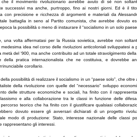
 che il movimento rivoluzionario avrebbe avuto di sé non soltan
 successivi ma anche, purtroppo, fino ai nostri giorni. Ed è il tito
ta con precisione e ricchezza di argomenti e materiali da Alessan
tale battaglia in seno al Partito comunista, che avrebbe dovuto e
’epoca la possibilità o meno di instaurare il “socialismo in un solo paese
, una volta affermatasi per la Russia sovietica, avrebbe non solta
a medesima idea nel corso delle rivoluzioni anticoloniali sviluppatesi a p
 metà del ‘900, ma anche contribuito ad un totale stravolgimento della
 e della pratica internazionalista che ne costituiva, e dovrebbe anc
rrinunciabile corollario.
della possibilità di realizzare il socialismo in un “paese solo”, che oltr
pitaliste della rivoluzione con quelle del “necessario” sviluppo econom
 delle strutture economiche e sociali, ha finito con il rappresenta
rclassismo e alla collaborazione tra le classi in funzione delle difesa
 percorso teorico che ha finito con il giustificare qualsiasi collaborazi
ebbero dovuto essere gli avversari dichiarati di un progetto rivolu
uale modo di produzione: Stato, interesse nazionale delle classi poss
 rappresentano gli interessi.