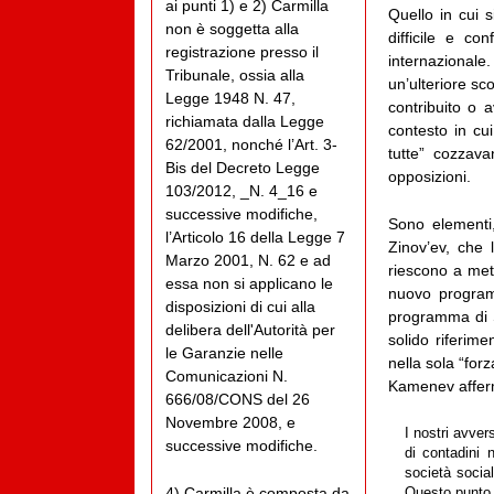
ai punti 1) e 2) Carmilla
Quello in cui 
non è soggetta alla
difficile e co
registrazione presso il
internazionale.
Tribunale, ossia alla
un’ulteriore sc
Legge 1948 N. 47,
contribuito o a
richiamata dalla Legge
contesto in cui
62/2001, nonché l’Art. 3-
tutte” cozzav
Bis del Decreto Legge
opposizioni.
103/2012, _N. 4_16 e
successive modifiche,
Sono elementi,
l’Articolo 16 della Legge 7
Zinov’ev, che
Marzo 2001, N. 62 e ad
riescono a mett
essa non si applicano le
nuovo programm
disposizioni di cui alla
programma di S
delibera dell'Autorità per
solido riferim
le Garanzie nelle
nella sola “forz
Comunicazioni N.
Kamenev affermò
666/08/CONS del 26
Novembre 2008, e
I nostri avver
successive modifiche.
di contadini 
società socia
4) Carmilla è composta da
Questo punto 