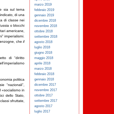
marzo 2019
e sia sul tema
febbraio 2019
ndicato, di una
gennaio 2019
ta di classe nei
dicembre 2018
Russia o blocchi
novembre 2018
tari americane,
ottobre 2018
i” imperialismi.
settembre 2018
e menzogne, che
il
agosto 2018
luglio 2018
giugno 2018
to di “diritto
maggio 2018
ll’imperialismo
aprile 2018
marzo 2018
febbraio 2018
gennaio 2018
tonomia politica
dicembre 2017
ie “nazionali”,
novembre 2017
l «socialismo in
ottobre 2017
ici dello Stato,
settembre 2017
 classi sfruttate,
agosto 2017
luglio 2017