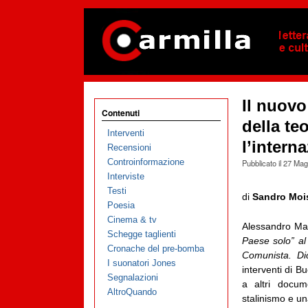
Il nuovo
Contenuti
della te
Interventi
l’intern
Recensioni
Controinformazione
Pubblicato il
27 Mag
Interviste
Testi
di
Sandro Moi
Poesia
Cinema & tv
Alessandro Ma
Schegge taglienti
Paese solo” al 
Cronache del pre-bomba
Comunista. D
I suonatori Jones
interventi di B
Segnalazioni
a altri docume
AltroQuando
stalinismo e u