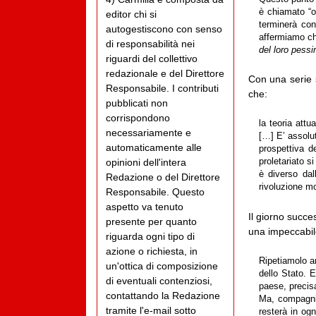
è chiamato “o
editor chi si
terminerà con
autogestiscono con senso
affermiamo ch
di responsabilità nei
del loro pessi
riguardi del collettivo
redazionale e del Direttore
Con una serie s
Responsabile. I contributi
che:
pubblicati non
corrispondono
la teoria attu
necessariamente e
[…] E’ assolu
automaticamente alle
prospettiva d
opinioni dell'intera
proletariato s
è diverso dal
Redazione o del Direttore
rivoluzione mo
Responsabile. Questo
aspetto va tenuto
Il giorno succe
presente per quanto
una impeccabil
riguarda ogni tipo di
azione o richiesta, in
Ripetiamolo an
un'ottica di composizione
dello Stato. 
di eventuali contenziosi,
paese, precis
contattando la Redazione
Ma, compagni,
tramite l'e-mail sotto
resterà in og