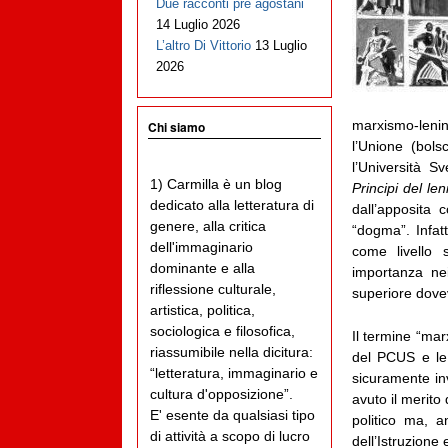
Due racconti pre agostani
14 Luglio 2026
L’altro Di Vittorio
13 Luglio
2026
marxismo-lenin
Chi siamo
l’Unione (bol
l’Università S
1) Carmilla è un blog
Principi del le
dedicato alla letteratura di
dall’apposita
genere, alla critica
“dogma”. Infat
dell'immaginario
come livello 
dominante e alla
importanza nei
riflessione culturale,
superiore dovev
artistica, politica,
sociologica e filosofica,
Il termine “ma
riassumibile nella dicitura:
del PCUS e le c
“letteratura, immaginario e
sicuramente inv
cultura d'opposizione”.
avuto il merito
E' esente da qualsiasi tipo
politico ma, a
di attività a scopo di lucro
dell’Istruzione 