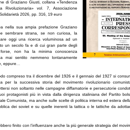
ne di Graziano Giusti, collana «Tendenza
sta Rivoluzionaria» vol. 7, Associazione
Solidarietà 2026, pp. 316, 19 euro
ea nella sua ampia prefazione Graziano
bbe sembrare strana, se non curiosa, la
icare oggi una ricerca voluminosa ad un
o un secolo fa e di cui gran parte degli
ri, forse, non ha la minima conoscenza
a mai sentito nemmeno lontanamente
re, eppure…
odo compreso tra il dicembre del 1926 e il gennaio del 1927 si consu
ica per la successiva storia del movimento rivoluzionario comunist
lettersi non soltanto nelle campagne diffamatorie e persecutorie condot
uoi protagonisti più in vista dalla dirigenza staliniana del Partito bo
nale Comunista, ma anche sulle scelte di politica interna ed estera del
ica dei soviet e su quelle inerenti la tattica o le tattiche da adotta
bbero finito con l’influenzare anche la più generale strategia del mov