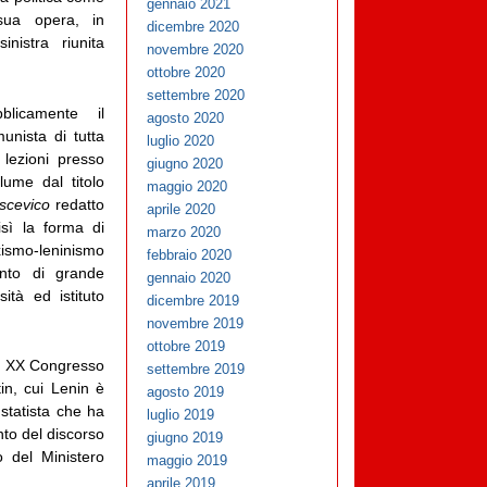
gennaio 2021
 sua opera, in
dicembre 2020
inistra riunita
novembre 2020
ottobre 2020
settembre 2020
blicamente il
agosto 2020
unista di tutta
luglio 2020
lezioni presso
giugno 2020
lume dal titolo
maggio 2020
lscevico
redatto
aprile 2020
sì la forma di
marzo 2020
xismo-leninismo
febbraio 2020
ento di grande
gennaio 2020
ità ed istituto
dicembre 2019
novembre 2019
ottobre 2019
il XX Congresso
settembre 2019
tin, cui Lenin è
agosto 2019
 statista che ha
luglio 2019
nto del discorso
giugno 2019
o del Ministero
maggio 2019
aprile 2019