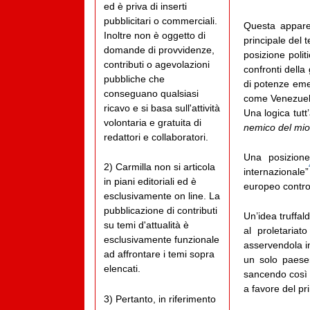
ed è priva di inserti
pubblicitari o commerciali.
Questa appare
Inoltre non è oggetto di
principale del
domande di provvidenze,
posizione polit
contributi o agevolazioni
confronti della
pubbliche che
di potenze eme
conseguano qualsiasi
come Venezuela,
ricavo e si basa sull'attività
Una logica tutt
volontaria e gratuita di
nemico del mio
redattori e collaboratori.
Una posizione
2) Carmilla non si articola
internazionale”
in piani editoriali ed è
europeo contro 
esclusivamente on line. La
pubblicazione di contributi
Un’idea truffal
su temi d'attualità è
al proletariat
esclusivamente funzionale
asservendola in
ad affrontare i temi sopra
un solo paese»,
elencati.
sancendo così «
a favore del p
3) Pertanto, in riferimento