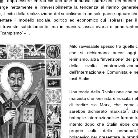
gi, dopo essere entrati «in una fase di nuova spartizione del mondo t
erge nettamente e irreversibilmente la tendenza al riarmo generale
, il mito della realizzazione del socialismo in un solo paese oppure c
ntare il modello sociale, politico ed economico cui ispirarsi per i
 si traveste subdolamente, ma in maniera assai «varia e penetrante»,
1
l “campismo”»
.
Mito ravvisabile spesso tra quelle co
che si richiamano ancor oggi
leninismo, altra “invenzione” del pri
della svolta controrivoluzionar
dell’Internazionale Comunista e ne
Iosif Stalin.
Una teoria della Rivoluzione che nel
marxista che leninista è riuscita nel
di tradire sia Marx, che come 
2
sarebbe dichiarato marxista
, ch
battaglie internazionaliste furono tr
intento dopo che Stalin ebbe cr
proprio culto della personali
bolscevico per presentare la propr