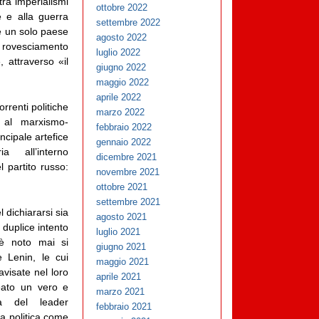
ra imperialismi
ottobre 2022
 e alla guerra
settembre 2022
he un solo paese
agosto 2022
l rovesciamento
luglio 2022
 attraverso «il
giugno 2022
maggio 2022
aprile 2022
rrenti politiche
marzo 2022
 al marxismo-
febbraio 2022
ncipale artefice
gennaio 2022
ia all’interno
dicembre 2021
l partito russo:
novembre 2021
ottobre 2021
settembre 2021
 dichiararsi sia
agosto 2021
 duplice intento
luglio 2021
è noto mai si
giugno 2021
e Lenin, le cui
maggio 2021
avisate nel loro
aprile 2021
eato un vero e
marzo 2021
tà del leader
febbraio 2021
ia politica come