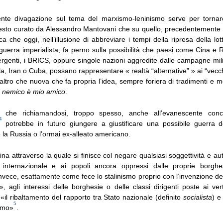
nte divagazione sul tema del marxismo-leninismo serve per tornar
 testo curato da Alessandro Mantovani che su quello, precedentemente i
ica che oggi, nell’illusione di abbreviare i tempi della ripresa della lot
 guerra imperialista, fa perno sulla possibilità che paesi come Cina e 
rgenti, i BRICS, oppure singole nazioni aggredite dalle campagne mili
 Iran o Cuba, possano rappresentare « realtà “alternative” » ai “vecch
’altro che nuova che fa propria l’idea, sempre foriera di tradimenti 
 nemico è mio amico
.
 che richiamandosi, troppo spesso, anche all’evanescente concet
4
potrebbe in futuro giungere a giustificare una possibile guerra de
la Russia o l’ormai ex-alleato americano.
dina attraverso la quale si finisce col negare qualsiasi soggettività e au
o internazionale e ai popoli ancora oppressi dalle proprie borghes
vece, esattamente come fece lo stalinismo proprio con l’invenzione de
 agli interessi delle borghesie o delle classi dirigenti poste ai vert
il ribaltamento del rapporto tra Stato nazionale (definito
socialista
) e
5
rimo»
.