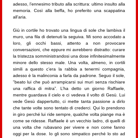
adesso, l’ennesimo tributo alla scrittura: ultimo insulto alla
memoria. Così alla beffa, ho preferito una scappatina
all’aria.
Giù in cortile ho trovato una lingua di sole che lambiva il
muro, una fila di detenuti la seguiva. Mi sono accodato a
loro, gli occhi bassi, attento a non provocare
conversazioni, che eppure mi avrebbero distratto: curare
la tristezza somministrandosi una dose infinitesimalmente
minore dello stesso male. Una volta, almeno, in cortili
simili a questo c’era la rabbia a tenermi compagnia,
adesso è la malinconia a farla da padrone. Seguo il sole,
“beato lui che può arrampicarsi sui muri senza rischiare
una raffica di mitra”. L’ha detto un giorno Raffaele,
mentre guardava il cielo e ci vedeva il volto di Gesù. Lui
vede Gesù dappertutto, ci mette tanta passione a dirlo
che tante volte sono tentato di crederci. Qui lo prendono
in giro perché lui ride sempre, qualche volta piange ma è
come se ridesse. Raffaele è un vecchio ladro, di quelli di
una volta che rubavano per vivere e non come fanno
oggi per la dose. Io gli sono simpatico perché lo sto ad