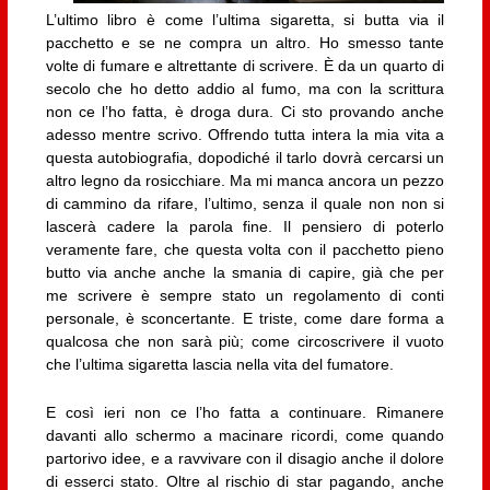
L’ultimo libro è come l’ultima sigaretta, si butta via il
pacchetto e se ne compra un altro. Ho smesso tante
volte di fumare e altrettante di scrivere. È da un quarto di
secolo che ho detto addio al fumo, ma con la scrittura
non ce l’ho fatta, è droga dura. Ci sto provando anche
adesso mentre scrivo. Offrendo tutta intera la mia vita a
questa autobiografia, dopodiché il tarlo dovrà cercarsi un
altro legno da rosicchiare. Ma mi manca ancora un pezzo
di cammino da rifare, l’ultimo, senza il quale non non si
lascerà cadere la parola fine. Il pensiero di poterlo
veramente fare, che questa volta con il pacchetto pieno
butto via anche anche la smania di capire, già che per
me scrivere è sempre stato un regolamento di conti
personale, è sconcertante. E triste, come dare forma a
qualcosa che non sarà più; come circoscrivere il vuoto
che l’ultima sigaretta lascia nella vita del fumatore.
E così ieri non ce l’ho fatta a continuare. Rimanere
davanti allo schermo a macinare ricordi, come quando
partorivo idee, e a ravvivare con il disagio anche il dolore
di esserci stato. Oltre al rischio di star pagando, anche