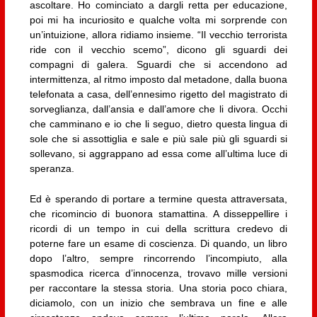
ascoltare. Ho cominciato a dargli retta per educazione,
poi mi ha incuriosito e qualche volta mi sorprende con
un’intuizione, allora ridiamo insieme. “Il vecchio terrorista
ride con il vecchio scemo”, dicono gli sguardi dei
compagni di galera. Sguardi che si accendono ad
intermittenza, al ritmo imposto dal metadone, dalla buona
telefonata a casa, dell’ennesimo rigetto del magistrato di
sorveglianza, dall’ansia e dall’amore che li divora. Occhi
che camminano e io che li seguo, dietro questa lingua di
sole che si assottiglia e sale e più sale più gli sguardi si
sollevano, si aggrappano ad essa come all’ultima luce di
speranza.
Ed è sperando di portare a termine questa attraversata,
che ricomincio di buonora stamattina. A disseppellire i
ricordi di un tempo in cui della scrittura credevo di
poterne fare un esame di coscienza. Di quando, un libro
dopo l’altro, sempre rincorrendo l’incompiuto, alla
spasmodica ricerca d’innocenza, trovavo mille versioni
per raccontare la stessa storia. Una storia poco chiara,
diciamolo, con un inizio che sembrava un fine e alle