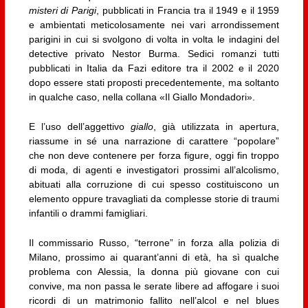
misteri di Parigi
, pubblicati in Francia tra il 1949 e il 1959
e ambientati meticolosamente nei vari arrondissement
parigini in cui si svolgono di volta in volta le indagini del
detective privato Nestor Burma. Sedici romanzi tutti
pubblicati in Italia da Fazi editore tra il 2002 e il 2020
dopo essere stati proposti precedentemente, ma soltanto
in qualche caso, nella collana «Il Giallo Mondadori».
E l’uso dell’aggettivo
giallo
, già utilizzata in apertura,
riassume in sé una narrazione di carattere “popolare”
che non deve contenere per forza figure, oggi fin troppo
di moda, di agenti e investigatori prossimi all’alcolismo,
abituati alla corruzione di cui spesso costituiscono un
elemento oppure travagliati da complesse storie di traumi
infantili o drammi famigliari.
Il commissario Russo, “terrone” in forza alla polizia di
Milano, prossimo ai quarant’anni di età, ha sì qualche
problema con Alessia, la donna più giovane con cui
convive, ma non passa le serate libere ad affogare i suoi
ricordi di un matrimonio fallito nell’alcol e nel blues