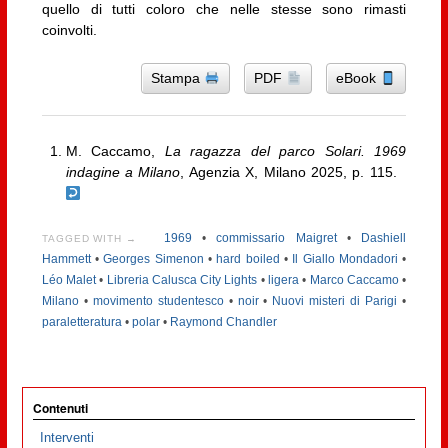
quello di tutti coloro che nelle stesse sono rimasti
coinvolti.
Stampa
PDF
eBook
M. Caccamo,
La ragazza del parco Solari. 1969
indagine a Milano
, Agenzia X, Milano 2025, p. 115.
1969
•
commissario Maigret
•
Dashiell
TAGGED WITH →
Hammett
•
Georges Simenon
•
hard boiled
•
Il Giallo Mondadori
•
Léo Malet
•
Libreria Calusca City Lights
•
ligera
•
Marco Caccamo
•
Milano
•
movimento studentesco
•
noir
•
Nuovi misteri di Parigi
•
paraletteratura
•
polar
•
Raymond Chandler
Contenuti
Interventi