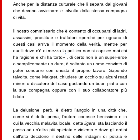
Anche per la distanza culturale che li separa dai giovani
che devono avvicinare e talvolta dalla stessa compagna
di vita.
Il nostro commissario che è contento di occuparsi di ladri,
assassini, prostitute e truffatori «perché per ognuno di
questi casi arriva il momento della verità, mentre per
quelli dove c’è di mezzo la politica non si capisce mai chi
1
ha ragione e chi ha torto»
, di certo non è un super-eroe
o semplicemente un duro; è soltanto un uomo convinto di
poter condurre con onestà il proprio lavoro. Sapendo
talvolta, come Maigret, chiudere un occhio su alcuni reati
minori o discutere del caso gustando un buon piatto con
la sua compagna oppure con il suo collaboratore più
fidato.
La delusione, però, è dietro l’angolo in una città che,
come si è detto prima, l’autore conosce benissimo e in
cui la vecchia malavita locale, detta
ligera
, sta lasciando il
passo ad un’altra più spietata e violenta e dove gli ordini
dall’alto decidono il destino delle indagini di polizia e