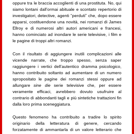
oppure tra le braccia accoglienti di una prostituta. No, qui
siamo lontani dall’ormai abituale e scontato repertorio di
investigatori, detective, agenti “perduti” che, dopo essere
apparsi, costituendone una novità, nei romanzi di James
Ellroy e di numerosi altri autori americani e francesi,
hanno cominciato ad inondare le serie televisive, i film e
le pagine di troppi altri romanzi.
Con il risultato di aggiungere inutili complicazioni alle
vicende narrate, che troppo spesso, senza saper
raggiungere i vertici dell’autentico dramma psicologico,
hanno contribuito soltanto ad aumentare di un numero
spropositato le pagine dei romanzi stessi oppure ad
allungare
sine die
serie televisive che, per essere
veramente efficaci, avrebbero dovuto usufruire al
contrario di abbondanti tagli e più sintetiche trattazioni fin
dalla loro prima sceneggiatura.
Questo fenomeno ha contribuito a tradire lo spirito
originario della letteratura di genere, cercando
forzatamente di ammantarla di un valore letterario che