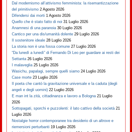
Dal modernismo all’attivismo femminista: la risemantizzazione
del primitivismo
2 Agosto 2026
Difendersi dai morti
1 Agosto 2026
Quello che è stato fatto di noi
31 Luglio 2026
Anamnesi di una paranoia
30 Luglio 2026
Cantico per una dis/umanità dolente
29 Luglio 2026
Il sostenitore ideale
28 Luglio 2026
La storia non è una fossa comune
27 Luglio 2026
“Da lunedì a lunedì” di Fernando Di Leo per guardare ai resti dei
Settanta
26 Luglio 2026
I malaveglia
25 Luglio 2026
Wasichu, papalagi, sempre quelli siamo
24 Luglio 2026
Case morte
23 Luglio 2026
Il poeta che cantò la gravitazione universale e la caduta (degli
angeli e degli uomini)
22 Luglio 2026
E man int la zità, cittadinanza e lavoro a Bologna
21 Luglio
2026
Sottopagati, sporchi e puzzolenti: il lato cattivo della società
21
Luglio 2026
Nostalgie horror contemporanee tra desiderio di un altrove e
riemersioni perturbanti
19 Luglio 2026