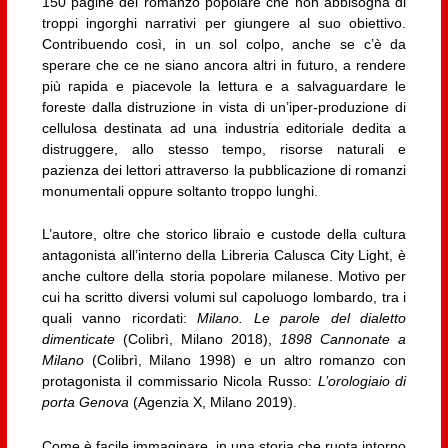
150 pagine del romanzo popolare che non abbisogna di
troppi ingorghi narrativi per giungere al suo obiettivo.
Contribuendo così, in un sol colpo, anche se c’è da
sperare che ce ne siano ancora altri in futuro, a rendere
più rapida e piacevole la lettura e a salvaguardare le
foreste dalla distruzione in vista di un’iper-produzione di
cellulosa destinata ad una industria editoriale dedita a
distruggere, allo stesso tempo, risorse naturali e
pazienza dei lettori attraverso la pubblicazione di romanzi
monumentali oppure soltanto troppo lunghi.
L’autore, oltre che storico libraio e custode della cultura
antagonista all’interno della Libreria Calusca City Light, è
anche cultore della storia popolare milanese. Motivo per
cui ha scritto diversi volumi sul capoluogo lombardo, tra i
quali vanno ricordati:
Milano. Le parole del dialetto
dimenticate
(Colibrì, Milano 2018),
1898 Cannonate a
Milano
(Colibrì, Milano 1998) e un altro romanzo con
protagonista il commissario Nicola Russo:
L’orologiaio di
porta Genova
(Agenzia X, Milano 2019).
Come è facile immaginare, in una storia che ruota intorno