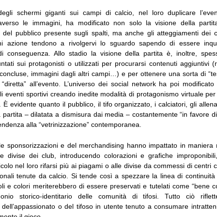
gli schermi giganti sui campi di calcio, nel loro duplicare l’eve
raverso le immagini, ha modificato non solo la visione della parti
e del pubblico presente sugli spalti, ma anche gli atteggiamenti dei c
ni azione tendono a rivolgervi lo sguardo sapendo di essere inqu
i conseguenza. Allo stadio la visione della partita è, inoltre, spess
ati sui protagonisti o utilizzati per procurarsi contenuti aggiuntivi (r
concluse, immagini dagli altri campi…) e per ottenere una sorta di “te
“diretta” all’evento. L’universo dei social network ha poi modificato
i eventi sportivi creando inedite modalità di protagonismo virtuale per i 
. È evidente quanto il pubblico, il tifo organizzato, i calciatori, gli allenat
 partita – dilatata a dismisura dai media – costantemente “in favore d
tendenza alla “vetrinizzazione” contemporanea.
lle sponsorizzazioni e del merchandising hanno impattato in maniera 
le divise dei club, introducendo colorazioni e grafiche improponibili,
idicolo nel loro rifarsi più ai piagami o alle divise da commessi di centri
ionali tenute da calcio. Si tende così a spezzare la linea di continuità 
oli e colori meriterebbero di essere preservati e tutelati come “bene
onio storico-identitario delle comunità di tifosi. Tutto ciò rifle
 dell’appassionato o del tifoso in utente tenuto a consumare intratte
ente il gioco.