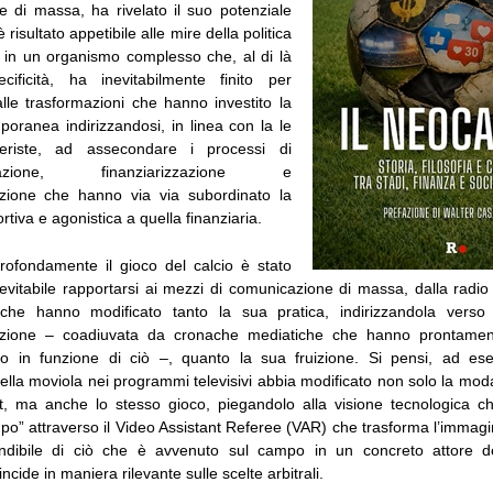
 di massa, ha rivelato il suo potenziale
isultato appetibile alle mire della politica
 in un organismo complesso che, al di là
cificità, ha inevitabilmente finito per
alle trasformazioni che hanno investito la
poranea indirizzandosi, in linea con la le
beriste, ad assecondare i processi di
izzazione, finanziarizzazione e
azione che hanno via via subordinato la
tiva e agonistica a quella finanziaria.
rofondamente il gioco del calcio è stato
evitabile rapportarsi ai mezzi di comunicazione di massa, dalla radio 
che hanno modificato tanto la sua pratica, indirizzandola vers
zazione – coadiuvata da cronache mediatiche che hanno prontamen
rico in funzione di ciò –, quanto la sua fruizione. Si pensi, ad e
della moviola nei programmi televisivi abbia modificato non solo la modal
t, ma anche lo stesso gioco, piegandolo alla visione tecnologica ch
po” attraverso il Video Assistant Referee (VAR) che trasforma l’immagi
endibile di ciò che è avvenuto sul campo in un concreto attore de
ncide in maniera rilevante sulle scelte arbitrali.