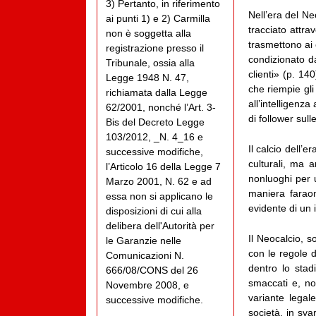
3) Pertanto, in riferimento
Nell’era del Neo
ai punti 1) e 2) Carmilla
tracciato attra
non è soggetta alla
trasmettono ai c
registrazione presso il
condizionato d
Tribunale, ossia alla
clienti» (p. 14
Legge 1948 N. 47,
che riempie gli
richiamata dalla Legge
all’intelligenz
62/2001, nonché l’Art. 3-
di follower sull
Bis del Decreto Legge
103/2012, _N. 4_16 e
Il calcio dell’
successive modifiche,
culturali, ma 
l’Articolo 16 della Legge 7
nonluoghi per u
Marzo 2001, N. 62 e ad
maniera farao
essa non si applicano le
evidente di un 
disposizioni di cui alla
delibera dell'Autorità per
Il Neocalcio, so
le Garanzie nelle
con le regole 
Comunicazioni N.
dentro lo stad
666/08/CONS del 26
smaccati e, no
Novembre 2008, e
variante legal
successive modifiche.
società, in sva