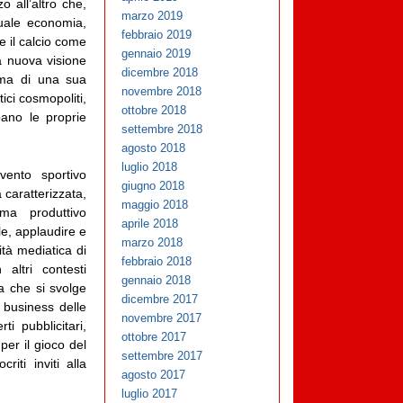
o all’altro che,
marzo 2019
tuale economia,
febbraio 2019
e il calcio come
gennaio 2019
a nuova visione
dicembre 2018
 ma di una sua
novembre 2018
ici cosmopoliti,
ottobre 2018
pano le proprie
settembre 2018
agosto 2018
luglio 2018
vento sportivo
giugno 2018
 caratterizzata,
maggio 2018
ma produttivo
aprile 2018
le, applaudire e
marzo 2018
tà mediatica di
febbraio 2018
altri contesti
gennaio 2018
va che si svolge
dicembre 2017
l business delle
novembre 2017
i pubblicitari,
ottobre 2017
per il gioco del
settembre 2017
iti inviti alla
agosto 2017
luglio 2017