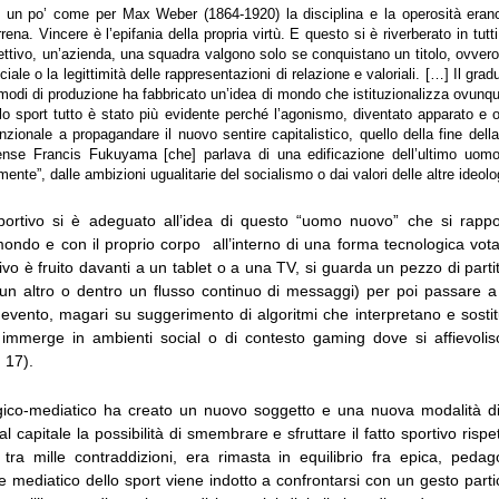
e, un po’ come per Max Weber (1864-1920) la disciplina e la operosità eran
rrena. Vincere è l’epifania della propria virtù. E questo si è riverberato in tut
ttivo, un’azienda, una squadra valgono solo se conquistano un titolo, ovvero 
iale o la legittimità delle rappresentazioni di relazione e valoriali. […] Il gra
 modi di produzione ha fabbricato un’idea di mondo che istituzionalizza ovunque 
llo sport tutto è stato più evidente perché l’agonismo, diventato apparato e 
unzionale a propagandare il nuovo sentire capitalistico, quello della fine dell
tense Francis Fukuyama [che] parlava di una edificazione dell’ultimo uomo,
lmente”, dalle ambizioni ugualitarie del socialismo o dai valori delle altre ideolo
sportivo si è adeguato all’idea di questo “uomo nuovo” che si rapp
mondo e con il proprio corpo all’interno di una forma tecnologica vot
ivo è fruito davanti a un tablet o a una TV, si guarda un pezzo di parti
e un altro o dentro un flusso continuo di messaggi) per poi passare
i evento, magari su suggerimento di algoritmi che interpretano e sostit
i immerge in ambienti social o di contesto gaming dove si affievolis
 17).
ologico-mediatico ha creato un nuovo soggetto e una nuova modalità di 
l capitale la possibilità di smembrare e sfruttare il fatto sportivo rispe
, tra mille contraddizioni, era rimasta in equilibrio fra epica, pedag
ore mediatico dello sport viene indotto a confrontarsi con un gesto part