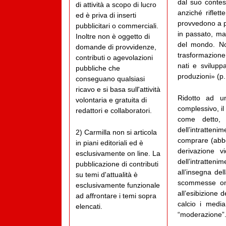
dal suo contest
di attività a scopo di lucro
anziché riflet
ed è priva di inserti
provvedono a pl
pubblicitari o commerciali.
in passato, ma
Inoltre non è oggetto di
del mondo. No
domande di provvidenze,
trasformazione 
contributi o agevolazioni
nati e svilupp
pubbliche che
produzioni» (p.
conseguano qualsiasi
ricavo e si basa sull'attività
Ridotto ad un
volontaria e gratuita di
complessivo, il
redattori e collaboratori.
come detto, 
dell’intratteni
2) Carmilla non si articola
comprare (abbo
in piani editoriali ed è
derivazione v
esclusivamente on line. La
dell’intratteni
pubblicazione di contributi
all’insegna del
su temi d'attualità è
scommesse onli
esclusivamente funzionale
all’esibizione 
ad affrontare i temi sopra
calcio i media
elencati.
“moderazione”