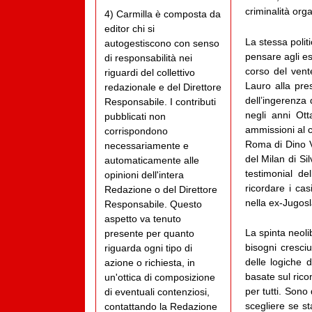
criminalità org
4) Carmilla è composta da
editor chi si
La stessa polit
autogestiscono con senso
pensare agli ese
di responsabilità nei
corso del vent
riguardi del collettivo
Lauro alla pres
redazionale e del Direttore
dell’ingerenza 
Responsabile. I contributi
negli anni Otta
pubblicati non
ammissioni al c
corrispondono
Roma di Dino Vi
necessariamente e
del Milan di Si
automaticamente alle
testimonial del
opinioni dell'intera
ricordare i cas
Redazione o del Direttore
nella ex-Jugosl
Responsabile. Questo
aspetto va tenuto
La spinta neolib
presente per quanto
bisogni cresci
riguarda ogni tipo di
delle logiche d
azione o richiesta, in
basate sul rico
un'ottica di composizione
per tutti. Sono
di eventuali contenziosi,
scegliere se st
contattando la Redazione