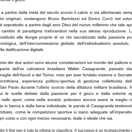
a partire dalla metà del secolo scorso il calcio si sia allontanato sem
tivi originari, sostengono Bruno Bartolozzi ed Enrico Currò nel vo
 soprattutto a partire dagli anni Dieci del nuovo millennio che tale sp
 cambio di paradigma traforandosi nella sua stessa riproduzione. 
stituito alle liturgie proprie di un rito sacralizzato dalla passione p
ecnologica, dell’interconnessione globale, dell’individualismo assoluto,
lla datificazione digitale.
lume dei due autori sono alcune considerazioni sul mondo del pallone e 
arte dell’ex calciatore brasiliano Walter Casagrande, passato dai
aglie dell’Ascoli e del Torino, noto per aver fondato insieme a Socrate
inthiana, esperienza politico-sportiva di gestione collettivista de
San Paolo durante l’ultimo scorcio della dittatura militare brasiliana. 
ui le scelte dettate dalla passione per il gioco e dalla volontà 
e nello sport, come nella società, potevano ancora avere la meglio ri
to in banca e dalla fama individuale, le parole di Casagrande testimo
mbiato, come le competizioni sportive si siano adeguate all’imperati
gni costo e con ogni mezzo necessario, leale o sleale che sia.
ro il fine non è solo la vittoria in classifica. Il successo è un riconosciment