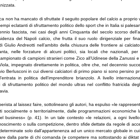
anizzata.
ica non ha mancato di sfruttate il seguito popolare del calcio a proprio 
mpi eclatanti di sfruttamento politico dello sport che in Italia si palesa
ennio fascista, nei casi degli anni Cinquanta del secolo scorso dell’a
idenza del Napoli calcio, che frutta il suo ruolo dirigenziale per finali
di Giulio Andreotti nell’ambito della chiusura delle frontiere ai calciator
nta, nelle forzature di alcuni politici, sia locali che nazionali, pe
ampionato di campioni stranieri come Zico all’Udinese della Zanussi e
ola, impegnato direttamente in politica, oltre che, nel decennio succ
lvio Berlusconi in cui diversi calciatori di primo piano si sono persino pr
l’entrata in politica dell’imprenditore brianzolo. A livello internazio
i di sfruttamento politico del mondo ultras nel conflitto fratricida de
avia.
erista al laissez faire, sottolineano gli autori, ha espulso «le rappresent
uti socialmente o territorialmente, dalle programmazioni economiche la
el business» (p. 41). In un tale contesto «le relazioni, a ogni livel
noscimento o sulla competizione, dentro sfide dettate da regole di ac
 determinate solo dall’appartenenza ad un unico mercato globale in cui
are dalla parte di chi comanda (e competere ma sottostando ai diktat 