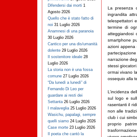
Difendersi dai morti
1
La presenza de
Agosto 2026
ingrandita att
Quello che è stato fatto di
telespettatori 
noi
31 Luglio 2026
termine di og
Anamnesi di una paranoia
atteggiandosi d
30 Luglio 2026
smartphone punt
Cantico per una dis/umanità
azioni appena 
dolente
29 Luglio 2026
partecipazione 
Il sostenitore ideale
28
narrazione degl
Luglio 2026
stessi giocatori
La storia non è una fossa
ormai vivano la
comune
27 Luglio 2026
ossequio alla 
“Da lunedì a lunedì” di
Fernando Di Leo per
L’incidenza de
guardare ai resti dei
sul logo e sul
Settanta
26 Luglio 2026
rasentanti il r
I malaveglia
25 Luglio 2026
non alle tradiz
Wasichu, papalagi, sempre
club i cui simb
quelli siamo
24 Luglio 2026
proprio patrim
Case morte
23 Luglio 2026
trasformazione
Il poeta che cantò la
vivere emotivam