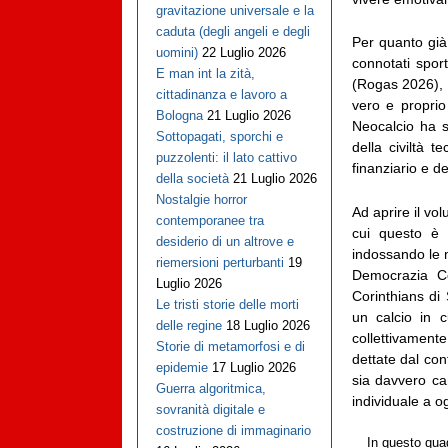
gravitazione universale e la
caduta (degli angeli e degli
Per quanto già 
uomini)
22 Luglio 2026
connotati spor
E man int la zità,
(Rogas 2026), è
cittadinanza e lavoro a
vero e proprio
Bologna
21 Luglio 2026
Neocalcio ha so
Sottopagati, sporchi e
della civiltà t
puzzolenti: il lato cattivo
finanziario e de
della società
21 Luglio 2026
Nostalgie horror
Ad aprire il vo
contemporanee tra
cui questo è p
desiderio di un altrove e
indossando le m
riemersioni perturbanti
19
Democrazia Cor
Luglio 2026
Corinthians di 
Le tristi storie delle morti
un calcio in c
delle regine
18 Luglio 2026
collettivament
Storie di metamorfosi e di
dettate dal con
epidemie
17 Luglio 2026
sia davvero ca
Guerra algoritmica,
individuale a o
sovranità digitale e
costruzione di immaginario
In questo quad