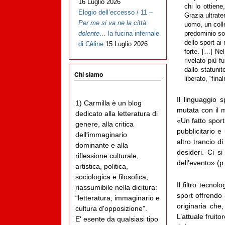
16 Luglio 2026
chi lo ottien
Elogio dell’eccesso / 11 –
Grazia ultrate
Per me si va ne la città
uomo, un colle
dolente…
la fucina infernale
predominio soc
dello sport ai
di Cèline
15 Luglio 2026
forte. […] Ne
rivelato più f
dallo statuni
Chi siamo
liberato, “fina
Il linguaggio 
1) Carmilla è un blog
mutata con il 
dedicato alla letteratura di
«Un fatto sport
genere, alla critica
pubblicitario 
dell'immaginario
altro trancio d
dominante e alla
desideri. Ci s
riflessione culturale,
dell’evento» (p.
artistica, politica,
sociologica e filosofica,
Il filtro tecn
riassumibile nella dicitura:
sport offrendo a
“letteratura, immaginario e
originaria che
cultura d'opposizione”.
L’attuale fruit
E' esente da qualsiasi tipo