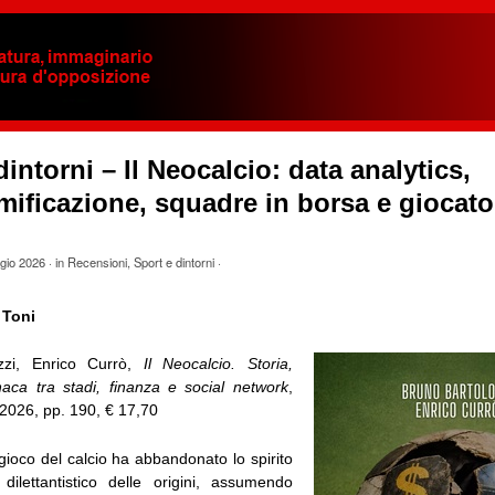
dintorni – Il Neocalcio: data analytics,
ificazione, squadre in borsa e giocator
gio 2026
· in
Recensioni
,
Sport e dintorni
·
 Toni
zzi, Enrico Currò,
Il Neocalcio. Storia,
onaca tra stadi, finanza e social network
,
026, pp. 190, € 17,70
gioco del calcio ha abbandonato lo spirito
o dilettantistico delle origini, assumendo