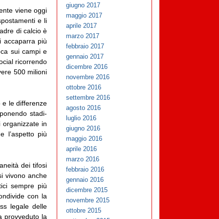
giugno 2017
liente viene oggi
maggio 2017
spostamenti e li
aprile 2017
uadre di calcio è
marzo 2017
i accaparra più
febbraio 2017
ioca sui campi e
gennaio 2017
ocial ricorrendo
dicembre 2016
vere 500 milioni
novembre 2016
ottobre 2016
settembre 2016
 e le differenze
agosto 2016
mponendo stadi-
luglio 2016
i organizzate in
giugno 2016
 l’aspetto più
maggio 2016
aprile 2016
marzo 2016
aneità dei tifosi
febbraio 2016
si vivono anche
gennaio 2016
tici sempre più
dicembre 2015
ondivide con la
novembre 2015
ss legale delle
ottobre 2015
ha provveduto la