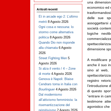
una dimensione
economico ed è r
Articoli recenti
trasformandosi
Et in arcade ego 2: L’ultimo
delle sue spe
metrò
8 Agosto 2026
assoggettarsi 
Ogni cosa e nessuna: lo
società contem
stormo come alternativa
logiche neoli
politica
8 Agosto 2026
commercial
Quando Dio non risponde
spettacolarizz
alla chiamata
6 Agosto
dimensione spor
2026
Street Fighting Men
5
A modificare p
Agosto 2026
anche il suo in
Si alza il vento / 4 – Zone
sino al web, 
di morte
4 Agosto 2026
spettacolariz
Genova è Napoli: Blaise
registro reto
Cendrars torna in Italia con
l’introduzione 
Bourlinguer
4 Agosto 2026
di questo spor
Dal modernismo
“entrare in cam
all’attivismo femminista: la
testimone att
risemantizzazione del
agonistico che i
primitivismo
2 Agosto 2026