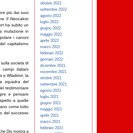
ottobre 2022
settembre 2022
pre più dai suoi
agosto 2022
lume
Il Neocalcio
luglio 2022
ort ha subito un
giugno 2022
La mutazione in
maggio 2022
opolare i canoni
aprile 2022
 del capitalismo
marzo 2022
febbraio 2022
gennaio 2022
sulla società di
dicembre 2021
 campi italiani
novembre 2021
s e Wladimir, la
ottobre 2021
lla squadra del
settembre 2021
Nel testimoniare
agosto 2021
agire e pensare
luglio 2021
spetto a quelle
giugno 2021
niano come tutto
maggio 2021
vo del successo
aprile 2021
marzo 2021
febbraio 2021
o che Dio mostra a