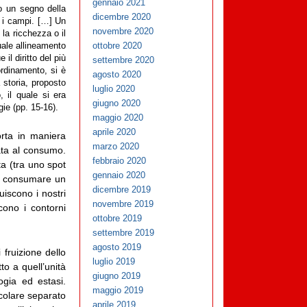
gennaio 2021
o un segno della
dicembre 2020
ti i campi. […] Un
novembre 2020
la ricchezza o il
ottobre 2020
duale allineamento
il diritto del più
settembre 2020
ordinamento, si è
agosto 2020
a storia, proposto
luglio 2020
 il quale si era
giugno 2020
gie (pp. 15-16).
maggio 2020
aprile 2020
orta in maniera
marzo 2020
ata al consumo.
febbraio 2020
ta (tra uno spot
gennaio 2020
 a consumare un
dicembre 2019
uiscono i nostri
novembre 2019
cono i contorni
ottobre 2019
settembre 2019
agosto 2019
fruizione dello
luglio 2019
tto a quell’unità
giugno 2019
ogia ed estasi.
maggio 2019
icolare separato
aprile 2019