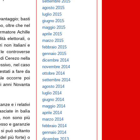
settembre 2015
agosto 2015
luglio 2015
vantaggio; basti
giugno 2015
no, oltre che nel
maggio 2015
rmatore Achille
aprile 2015
tà elettorali, o
marzo 2015
i non italiani e
febbraio 2015
r le controverse
gennaio 2015
 di Cerezo nella
dicembre 2014
essivo, nel caso
novembre 2014
estati a fare da
ottobre 2014
nale occorre poi
settembre 2014
gli anni Novanta
agosto 2014
luglio 2014
giugno 2014
anze e i relativi
maggio 2014
sciate in balìa
aprile 2014
lo, non sono più
marzo 2014
cesso e garanzie
febbraio 2014
 si può soltanto
gennaio 2014
del più forte) o
dicembre 2013