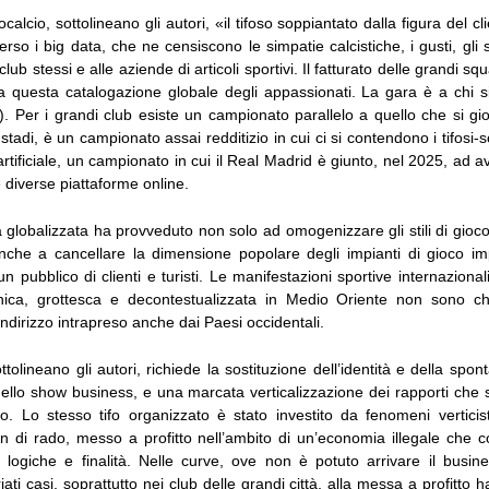
calcio, sottolineano gli autori, «il tifoso soppiantato dalla figura del c
verso i big data, che ne censiscono le simpatie calcistiche, i gusti, gli 
lub stessi e alle aziende di articoli sportivi. Il fatturato delle grandi sq
a questa catalogazione globale degli appassionati. La gara è a chi s
0). Per i grandi club esiste un campionato parallelo a quello che si g
 stadi, è un campionato assai redditizio in cui ci si contendono i tifosi-s
a artificiale, un campionato in cui il Real Madrid è giunto, nel 2025, ad a
e diverse piattaforme online.
era globalizzata ha provveduto non solo ad omogenizzare gli stili di gioco
anche a cancellare la dimensione popolare degli impianti di gioco i
n pubblico di clienti e turisti. Le manifestazioni sportive internazional
nica, grottesca e decontestualizzata in Medio Oriente non sono che
indirizzo intrapreso anche dai Paesi occidentali.
ttolineano gli autori, richiede la sostituzione dell’identità e della spont
dello show business, e una marcata verticalizzazione dei rapporti che 
io. Lo stesso tifo organizzato è stato investito da fenomeni verticis
n di rado, messo a profitto nell’ambito di un’economia illegale che c
e logiche e finalità. Nelle curve, ove non è potuto arrivare il busine
riati casi, soprattutto nei club delle grandi città, alla messa a profitto 