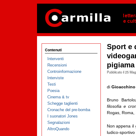
Sport e 
Contenuti
videogam
Interventi
pigiama
Recensioni
Controinformazione
Pubblicato il
25 Mag
Interviste
Testi
di
Gioacchino
Poesia
Cinema & tv
Bruno Bartolo
Schegge taglienti
filosofia e cr
Cronache del pre-bomba
Rogas, Roma, 2
I suonatori Jones
Segnalazioni
Non appena il 
AltroQuando
ludico-sportiv