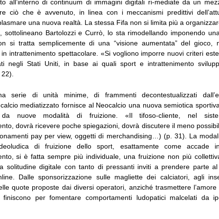
o all’interno di continuum di immagini digitali ri-mediate da un mezz
tere ciò che è avvenuto, in linea con i meccanismi predittivi dell’at
asmare una nuova realtà. La stessa Fifa non si limita più a organizzar
, sottolineano Bartolozzi e Currò, lo sta rimodellando imponendo un
n si tratta semplicemente di una “visione aumentata” del gioco,
in intrattenimento spettacolare. «Si vogliono imporre nuovi criteri estet
ati negli Stati Uniti, in base ai quali sport e intrattenimento svilup
 22).
a serie di unità minime, di frammenti decontestualizzati dall’e
 calcio mediatizzato fornisce al Neocalcio una nuova semiotica sportiva
da nuove modalità di fruizione. «Il tifoso-cliente, nel siste
mento, dovrà ricevere poche spiegazioni, dovrà discutere il meno possibi
namenti pay per view, oggetti di merchandising…) (p. 31). La modali
ideoludica di fruizione dello sport, esattamente come accade in 
mento, si è fatta sempre più individuale, una fruizione non più colletti
la solitudine digitale con tanto di pressanti inviti a prendere parte a
ne. Dalle sponsorizzazione sulle magliette dei calciatori, agli insert
delle quote proposte dai diversi operatori, anziché trasmettere l’amore 
 finiscono per fomentare comportamenti ludopatici malcelati da ipocr
.