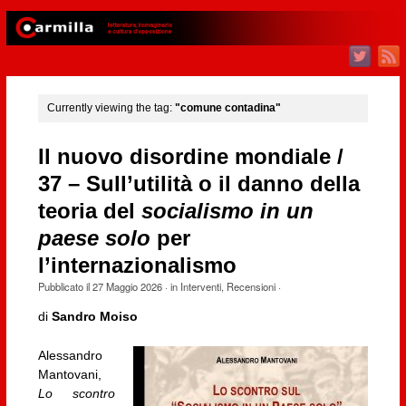
Currently viewing the tag:
"comune contadina"
Il nuovo disordine mondiale /
37 – Sull’utilità o il danno della
teoria del
socialismo in un
paese solo
per
l’internazionalismo
Pubblicato il
27 Maggio 2026
· in
Interventi
,
Recensioni
·
di
Sandro Moiso
Alessandro
Mantovani,
Lo scontro