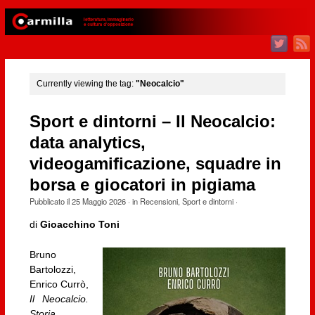
Currently viewing the tag:
"Neocalcio"
Sport e dintorni – Il Neocalcio:
data analytics,
videogamificazione, squadre in
borsa e giocatori in pigiama
Pubblicato il
25 Maggio 2026
· in
Recensioni
,
Sport e dintorni
·
di
Gioacchino Toni
Bruno
Bartolozzi,
Enrico Currò,
Il Neocalcio.
Storia,