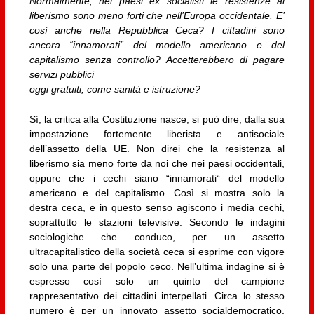
Normalmente, nei paesi ex socialisti le resistenze al
liberismo sono meno forti che nell’Europa occidentale. E’
così anche nella Repubblica Ceca? I cittadini sono
ancora “innamorati” del modello americano e del
capitalismo senza controllo? Accetterebbero di pagare
servizi pubblici
oggi gratuiti, come sanità e istruzione?
Sí, la critica alla Costituzione nasce, si può dire, dalla sua
impostazione fortemente liberista e antisociale
dell’assetto della UE. Non direi che la resistenza al
liberismo sia meno forte da noi che nei paesi occidentali,
oppure che i cechi siano “innamorati“ del modello
americano e del capitalismo. Così si mostra solo la
destra ceca, e in questo senso agiscono i media cechi,
soprattutto le stazioni televisive. Secondo le indagini
sociologiche che conduco, per un assetto
ultracapitalistico della società ceca si esprime con vigore
solo una parte del popolo ceco. Nell’ultima indagine si è
espresso così solo un quinto del campione
rappresentativo dei cittadini interpellati. Circa lo stesso
numero è per un innovato assetto socialdemocratico,