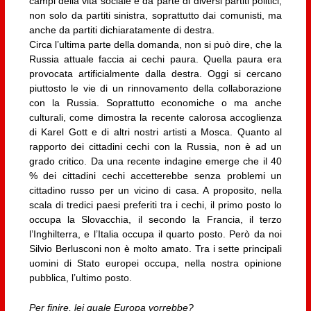
campi della vita sociale e da parte di diversi partiti politici,
non solo da partiti sinistra, soprattutto dai comunisti, ma
anche da partiti dichiaratamente di destra.
Circa l’ultima parte della domanda, non si può dire, che la
Russia attuale faccia ai cechi paura. Quella paura era
provocata artificialmente dalla destra. Oggi si cercano
piuttosto le vie di un rinnovamento della collaborazione
con la Russia. Soprattutto economiche o ma anche
culturali, come dimostra la recente calorosa accoglienza
di Karel Gott e di altri nostri artisti a Mosca. Quanto al
rapporto dei cittadini cechi con la Russia, non è ad un
grado critico. Da una recente indagine emerge che il 40
% dei cittadini cechi accetterebbe senza problemi un
cittadino russo per un vicino di casa. A proposito, nella
scala di tredici paesi preferiti tra i cechi, il primo posto lo
occupa la Slovacchia, il secondo la Francia, il terzo
l’Inghilterra, e l’Italia occupa il quarto posto. Però da noi
Silvio Berlusconi non è molto amato. Tra i sette principali
uomini di Stato europei occupa, nella nostra opinione
pubblica, l’ultimo posto.
Per finire, lei quale Europa vorrebbe?