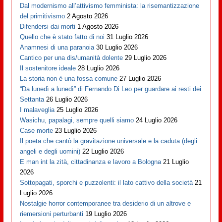
Dal modernismo all’attivismo femminista: la risemantizzazione
del primitivismo
2 Agosto 2026
Difendersi dai morti
1 Agosto 2026
Quello che è stato fatto di noi
31 Luglio 2026
Anamnesi di una paranoia
30 Luglio 2026
Cantico per una dis/umanità dolente
29 Luglio 2026
Il sostenitore ideale
28 Luglio 2026
La storia non è una fossa comune
27 Luglio 2026
“Da lunedì a lunedì” di Fernando Di Leo per guardare ai resti dei
Settanta
26 Luglio 2026
I malaveglia
25 Luglio 2026
Wasichu, papalagi, sempre quelli siamo
24 Luglio 2026
Case morte
23 Luglio 2026
Il poeta che cantò la gravitazione universale e la caduta (degli
angeli e degli uomini)
22 Luglio 2026
E man int la zità, cittadinanza e lavoro a Bologna
21 Luglio
2026
Sottopagati, sporchi e puzzolenti: il lato cattivo della società
21
Luglio 2026
Nostalgie horror contemporanee tra desiderio di un altrove e
riemersioni perturbanti
19 Luglio 2026