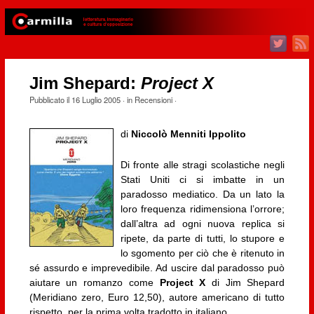
Jim Shepard:
Project X
Pubblicato il
16 Luglio 2005
· in
Recensioni
·
di
Niccolò Menniti Ippolito
Di fronte alle stragi scolastiche negli
Stati Uniti ci si imbatte in un
paradosso mediatico. Da un lato la
loro frequenza ridimensiona l’orrore;
dall’altra ad ogni nuova replica si
ripete, da parte di tutti, lo stupore e
lo sgomento per ciò che è ritenuto in
sé assurdo e imprevedibile. Ad uscire dal paradosso può
aiutare un romanzo come
Project X
di Jim Shepard
(Meridiano zero, Euro 12,50), autore americano di tutto
rispetto, per la prima volta tradotto in italiano.