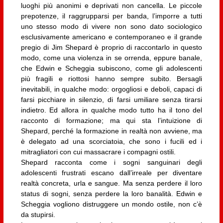
luoghi più anonimi e deprivati non cancella. Le piccole
prepotenze, il raggrupparsi per banda, l’imporre a tutti
uno stesso modo di vivere non sono dato sociologico
esclusivamente americano e contemporaneo e il grande
pregio di Jim Shepard è proprio di raccontarlo in questo
modo, come una violenza in se orrenda, eppure banale,
che Edwin e Scheggia subiscono, come gli adolescenti
più fragili e riottosi hanno sempre subito. Bersagli
inevitabili, in qualche modo: orgogliosi e deboli, capaci di
farsi picchiare in silenzio, di farsi umiliare senza tirarsi
indietro. Ed allora in qualche modo tutto ha il tono del
racconto di formazione; ma qui sta l’intuizione di
Shepard, perché la formazione in realtà non avviene, ma
è delegato ad una scorciatoia, che sono i fucili ed i
mitragliatori con cui massacrare i compagni ostili.
Shepard racconta come i sogni sanguinari degli
adolescenti frustrati escano dall’irreale per diventare
realtà concreta, urla e sangue. Ma senza perdere il loro
status di sogni, senza perdere la loro banalità. Edwin e
Scheggia vogliono distruggere un mondo ostile, non c’è
da stupirsi.