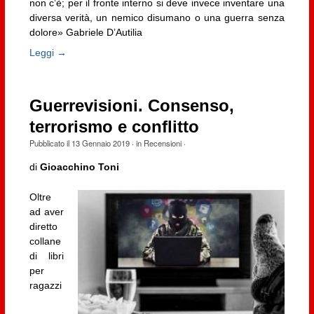
non c’è; per il fronte interno si deve invece inventare una
diversa verità, un nemico disumano o una guerra senza
dolore» Gabriele D’Autilia
Leggi →
Guerrevisioni. Consenso,
terrorismo e conflitto
Pubblicato il
13 Gennaio 2019
· in
Recensioni
·
di
Gioacchino Toni
Oltre
ad aver
diretto
collane
di libri
per
ragazzi