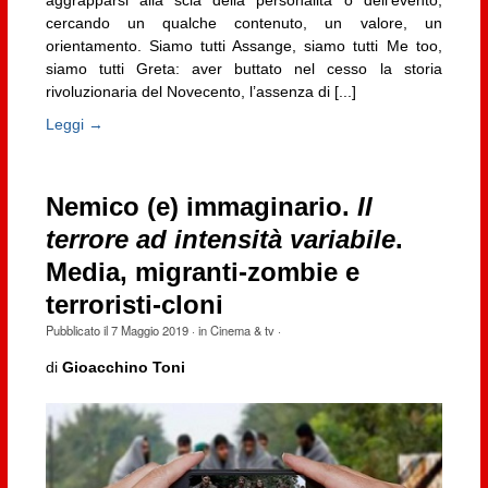
aggrapparsi alla scia della personalità o dell’evento,
cercando un qualche contenuto, un valore, un
orientamento. Siamo tutti Assange, siamo tutti Me too,
siamo tutti Greta: aver buttato nel cesso la storia
rivoluzionaria del Novecento, l’assenza di [...]
Leggi →
Nemico (e) immaginario.
Il
terrore ad intensità variabile
.
Media, migranti-zombie e
terroristi-cloni
Pubblicato il
7 Maggio 2019
· in
Cinema & tv
·
di
Gioacchino Toni