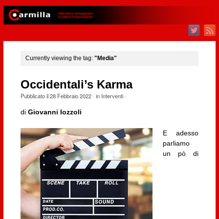
Currently viewing the tag:
"Media"
Occidentali’s Karma
Pubblicato il
28 Febbraio 2022
· in
Interventi
·
di
Giovanni Iozzoli
E adesso
parliamo
un pò di