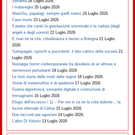
Settanta
26 Luglio 2026
I malaveglia
25 Luglio 2026
Wasichu, papalagi, sempre quelli siamo
24 Luglio 2026
Case morte
23 Luglio 2026
Il poeta che cantò la gravitazione universale e la caduta (degli
angeli e degli uomini)
22 Luglio 2026
E man int la zità, cittadinanza e lavoro a Bologna
21 Luglio
2026
Sottopagati, sporchi e puzzolenti: il lato cattivo della società
21
Luglio 2026
Nostalgie horror contemporanee tra desiderio di un altrove e
riemersioni perturbanti
19 Luglio 2026
Le tristi storie delle morti delle regine
18 Luglio 2026
Storie di metamorfosi e di epidemie
17 Luglio 2026
Guerra algoritmica, sovranità digitale e costruzione di
immaginario
16 Luglio 2026
Elogio dell’eccesso / 11 –
Per me si va ne la città dolente…
la
fucina infernale di Cèline
15 Luglio 2026
Due racconti pre agostani
14 Luglio 2026
L’altro Di Vittorio
13 Luglio 2026