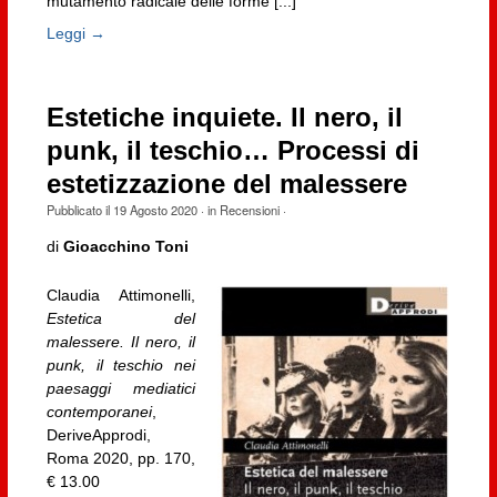
mutamento radicale delle forme [...]
Leggi →
Estetiche inquiete. Il nero, il
punk, il teschio… Processi di
estetizzazione del malessere
Pubblicato il
19 Agosto 2020
· in
Recensioni
·
di
Gioacchino Toni
Claudia Attimonelli,
Estetica del
malessere. Il nero, il
punk, il teschio nei
paesaggi mediatici
contemporanei
,
DeriveApprodi,
Roma 2020, pp. 170,
€ 13.00