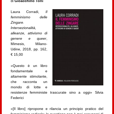
di
Gioacchino Toni
Laura Corradi,
Il
femminismo delle
Zingare.
Intersezionalità,
alleanze, attivismo di
genere e queer
,
Mimesis, Milano-
Udine, 2018, pp. 162,
€ 15,00
«Questo è un libro
fondamentale e
altamente stimolante,
che racconta un
mondo di lotte e
resistenze femministe trascurate sino a oggi» Silvia
Federici
«[Il libro] ripropone e rilancia un principio pratico del
femminismo radicale: la questione non è mai occuparsi di