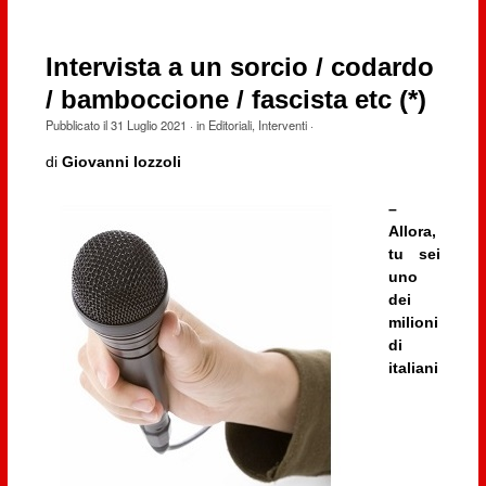
Intervista a un sorcio / codardo
/ bamboccione / fascista etc (*)
Pubblicato il
31 Luglio 2021
· in
Editoriali
,
Interventi
·
di
Giovanni Iozzoli
–
Allora,
tu sei
uno
dei
milioni
di
italiani