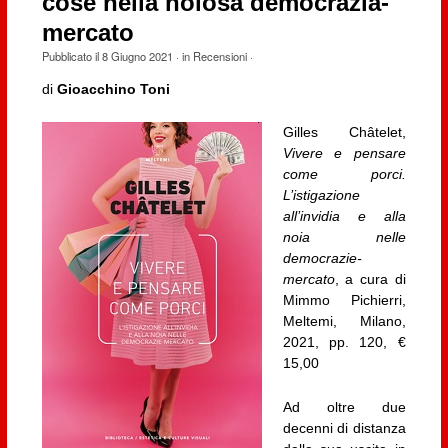
cose nella noiosa democrazia-
mercato
Pubblicato il
8 Giugno 2021
· in
Recensioni
·
di
Gioacchino Toni
Gilles Châtelet,
Vivere e pensare
come porci.
L’istigazione
all’invidia e alla
noia nelle
democrazie-
mercato
, a cura di
Mimmo Pichierri,
Meltemi, Milano,
2021, pp. 120, €
15,00
Ad oltre due
decenni di distanza