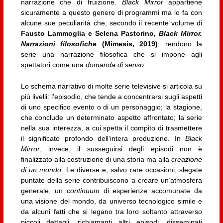
narrazione che di fruizione.
Black Mirror
appartiene
sicuramente a questo genere di programmi ma lo fa con
alcune sue peculiarità che, secondo il recente volume di
Fausto Lammoglia e Selena Pastorino,
Black Mirror.
Narrazioni filosofiche
(Mimesis, 2019)
, rendono la
serie una narrazione filosofica che si impone agli
spettatori come una
domanda di senso
.
Lo schema narrativo di molte serie televisive si articola su
più livelli: l’episodio, che tende a concentrarsi sugli aspetti
di uno specifico evento o di un personaggio; la stagione,
che conclude un determinato aspetto affrontato; la serie
nella sua interezza, a cui spetta il compito di trasmettere
il significato profondo dell’intera produzione. In
Black
Mirror
, invece, il susseguirsi degli episodi non è
finalizzato alla costruzione di una storia ma alla
creazione
di un mondo
. Le diverse e, salvo rare occasioni, slegate
puntate della serie contribuiscono a creare un’atmosfera
generale, un
continuum
di esperienze accomunate da
una visione del mondo, da universo tecnologico simile e
da alcuni fatti che si legano tra loro soltanto attraverso
piccoli dettagli, richiamanti altri episodi, disseminati