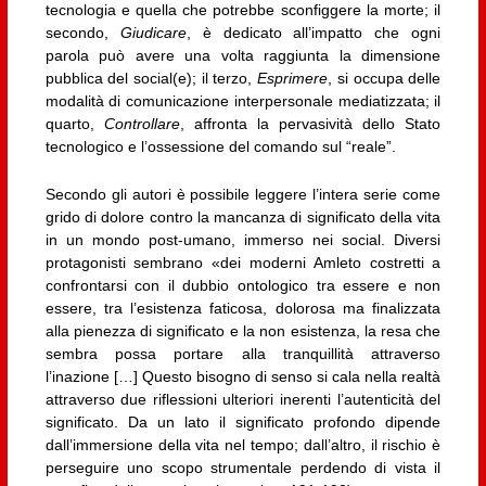
tecnologia e quella che potrebbe sconfiggere la morte; il
secondo,
Giudicare
, è dedicato all’impatto che ogni
parola può avere una volta raggiunta la dimensione
pubblica del social(e); il terzo,
Esprimere
, si occupa delle
modalità di comunicazione interpersonale mediatizzata; il
quarto,
Controllare
, affronta la pervasività dello Stato
tecnologico e l’ossessione del comando sul “reale”.
Secondo gli autori è possibile leggere l’intera serie come
grido di dolore contro la mancanza di significato della vita
in un mondo post-umano, immerso nei social. Diversi
protagonisti sembrano «dei moderni Amleto costretti a
confrontarsi con il dubbio ontologico tra essere e non
essere, tra l’esistenza faticosa, dolorosa ma finalizzata
alla pienezza di significato e la non esistenza, la resa che
sembra possa portare alla tranquillità attraverso
l’inazione […] Questo bisogno di senso si cala nella realtà
attraverso due riflessioni ulteriori inerenti l’autenticità del
significato. Da un lato il significato profondo dipende
dall’immersione della vita nel tempo; dall’altro, il rischio è
perseguire uno scopo strumentale perdendo di vista il