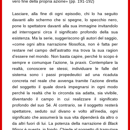
vero fine della propria azione» (pp. 191-192)
Lasciare, alla fine di ogni episodio, chi lo ha seguito
davanti allo schermo che si spegne, lo specchio nero,
pone lo spettatore davanti alla sua immagine invitandolo
ad interrogarsi circa il significato profondo della sua
esistenza. Ma la serie, suggeriscono gli autori del saggio,
«come ogni altra narrazione filosofica, non è fatta per
restare nel campo dell’astratto ma trova la sua ragion
d’essere nel mondo. Non basta capire, perché lo scopo è
sempre e comunque l’azione, la
praxis
. Contemplare la
realtà, conoscere se stessi, individuare le falle del
sistema sono i passi propedeutici ad una ricaduta
concreta nel reale che avvenga tramite l’azione diretta
del soggetto il quale dovrà impegnarsi in ogni modo
perché la realtà che lo circonda sia adatta, sia vivibile,
diventando il campo in cui realizzare il significato
profondo del suo Sé. Al contrario, se il soggetto resterà
spettatore, seduto sul divano e volto all’inedia, ogni
significato che assumerà la sua vita dipenderà da altro o
da altri fuori di lui. La potenza della narrazione di
Black
Mirror
è questa, in fondo. Chiede al soggetto di tramutare