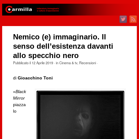
Nemico (e) immaginario. Il
senso dell’esistenza davanti
allo specchio nero
Pubblicato il
12 Aprile 2019
· in
Cinema & tv
,
Recensioni
·
di
Gioacchino Toni
«
Black
Mirror
piazza
lo