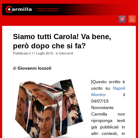
Siamo tutti Carola! Va bene,
però dopo che si fa?
Pubblicato il
11 Luglio 2019
· in
Interventi
·
di
Giovanni Iozzoli
[Questo scritto è
uscito su
Napoli
Monitor
il
04/07/19.
Nonostante
Carmilla
non
riproponga testi
già pubblicati in
altri contesti, in