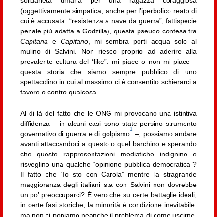
solidarietà umana per una ragazza coraggiosa
(oggettivamente simpatica, anche per l’iperbolico reato di
cui è accusata: “resistenza a nave da guerra”, fattispecie
penale più adatta a Godzilla), questa pseudo contesa tra
Capitana
e
Capitano
, mi sembra porti acqua solo al
mulino di Salvini. Non riesco proprio ad aderire alla
prevalente cultura del “like”: mi piace o non mi piace –
questa storia che siamo sempre pubblico di uno
spettacolino in cui al massimo ci è consentito schierarci a
favore o contro qualcosa.
Al di là del fatto che le ONG mi provocano una istintiva
diffidenza – in alcuni casi sono state persino strumento
1
governativo di guerra e di golpismo
–, possiamo andare
avanti attaccandoci a questo o quel barchino e sperando
che queste rappresentazioni mediatiche indignino e
risveglino una qualche “opinione pubblica democratica”?
Il fatto che “Io sto con Carola” mentre la stragrande
maggioranza degli italiani sta con Salvini non dovrebbe
un po’ preoccuparci? È vero che su certe battaglie ideali,
in certe fasi storiche, la minorità è condizione inevitabile:
ma non ci poniamo neanche il problema di come uscirne,