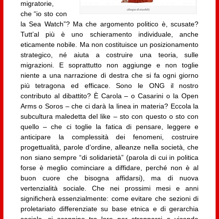
migratorie,
che “io sto con
la Sea Watch”? Ma che argomento politico è, scusate?
Tutt’al più è uno schieramento individuale, anche
eticamente nobile. Ma non costituisce un posizionamento
strategico, né aiuta a costruire una teoria, sulle
migrazioni. E soprattutto non aggiunge e non toglie
niente a una narrazione di destra che si fa ogni giorno
più tetragona ed efficace. Sono le ONG il nostro
contributo al dibattito? È Carola – o Casarini o la Open
Arms o Soros – che ci darà la linea in materia? Eccola la
subcultura maledetta del like – sto con questo o sto con
quello – che ci toglie la fatica di pensare, leggere e
anticipare la complessità dei fenomeni, costruire
progettualità, parole d’ordine, alleanze nella società, che
non siano sempre “di solidarietà” (parola di cui in politica
forse è meglio cominciare a diffidare, perché non è al
buon cuore che bisogna affidarsi), ma di nuova
vertenzialità sociale. Che nei prossimi mesi e anni
significherà essenzialmente: come evitare che sezioni di
proletariato differenziate su base etnica e di gerarchia
sociale, si scannino tra loro per strapparsi a vicenda