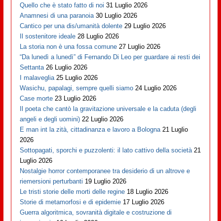
Quello che è stato fatto di noi
31 Luglio 2026
Anamnesi di una paranoia
30 Luglio 2026
Cantico per una dis/umanità dolente
29 Luglio 2026
Il sostenitore ideale
28 Luglio 2026
La storia non è una fossa comune
27 Luglio 2026
“Da lunedì a lunedì” di Fernando Di Leo per guardare ai resti dei
Settanta
26 Luglio 2026
I malaveglia
25 Luglio 2026
Wasichu, papalagi, sempre quelli siamo
24 Luglio 2026
Case morte
23 Luglio 2026
Il poeta che cantò la gravitazione universale e la caduta (degli
angeli e degli uomini)
22 Luglio 2026
E man int la zità, cittadinanza e lavoro a Bologna
21 Luglio
2026
Sottopagati, sporchi e puzzolenti: il lato cattivo della società
21
Luglio 2026
Nostalgie horror contemporanee tra desiderio di un altrove e
riemersioni perturbanti
19 Luglio 2026
Le tristi storie delle morti delle regine
18 Luglio 2026
Storie di metamorfosi e di epidemie
17 Luglio 2026
Guerra algoritmica, sovranità digitale e costruzione di