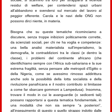
residui di welfare, per contendersi spazi urbani
all’abbandono e svendersi sul mercato del lavoro al
peggior offerente. Carola e le navi delle ONG non
possono dirci niente, in materia.
Bisogna che su queste tematiche ricominciamo a
discutere, senza troppe inibizioni politicamente corrette,
da scienziati sociali, per chi ne ha voglia e competenze:
una bella analisi materialista sull’imperialismo, la
demografia, le contraddizioni tra le classi (e dentro la
classe), i problemi del continente africano (che
identifichiamo sempre con l’Africa sub-sahariana e la sue
estrema fragilità, senza pensare alle metropoli d’Egitto o
della Nigeria, come se avessimo rimosso addirittura
anche solo la possibilità della lotta socialista e della
rivoluzione panafricana e il nostro contributo si limitasse
a come far sbarcare gommoni a Lampedusa). Insomma,
trovare il modo in cui le avanguardie (o sedicenti tali)
possano rapportarsi a questa tematica fondamentale, in
una modalità che non sia sempre “a posteriori”,
all’inseguimento di questo o quello strappo indotto dalle