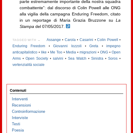
parte estremamente importante della nostra squadra
combattente”: dal discorso di Colin Powell alle ONG
alla vigilia della campagna Enduring Freedom, citato
in un reportage di Maria Grazia Bruzzone su
La
Stampa
del 07/05/2017.
Assange
•
Carola
•
Casarini
•
Colin Powell
•
TAGGED WITH →
Enduring Freedom
•
Giovanni Iozzoli
•
Greta
•
impegno
anticapitalistico
•
like
•
Me Too
•
Media
•
migrazioni
•
ONG
•
Open
Arms
•
Open Society
•
salvini
•
Sea Watch
•
Sinistra
•
Soros
•
vertenzialità sociale
Contenuti
Interventi
Recensioni
Controinformazione
Interviste
Testi
Poesia