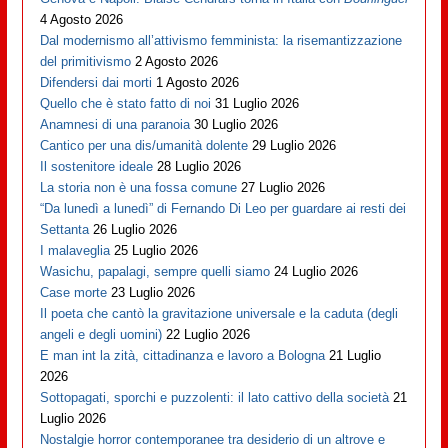
4 Agosto 2026
Dal modernismo all’attivismo femminista: la risemantizzazione
del primitivismo
2 Agosto 2026
Difendersi dai morti
1 Agosto 2026
Quello che è stato fatto di noi
31 Luglio 2026
Anamnesi di una paranoia
30 Luglio 2026
Cantico per una dis/umanità dolente
29 Luglio 2026
Il sostenitore ideale
28 Luglio 2026
La storia non è una fossa comune
27 Luglio 2026
“Da lunedì a lunedì” di Fernando Di Leo per guardare ai resti dei
Settanta
26 Luglio 2026
I malaveglia
25 Luglio 2026
Wasichu, papalagi, sempre quelli siamo
24 Luglio 2026
Case morte
23 Luglio 2026
Il poeta che cantò la gravitazione universale e la caduta (degli
angeli e degli uomini)
22 Luglio 2026
E man int la zità, cittadinanza e lavoro a Bologna
21 Luglio
2026
Sottopagati, sporchi e puzzolenti: il lato cattivo della società
21
Luglio 2026
Nostalgie horror contemporanee tra desiderio di un altrove e