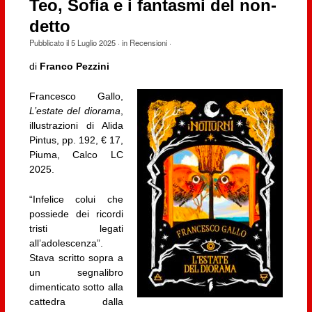
Teo, Sofia e i fantasmi del non-
detto
Pubblicato il
5 Luglio 2025
· in
Recensioni
·
di
Franco Pezzini
Francesco Gallo,
L’estate del diorama
,
illustrazioni di Alida
Pintus, pp. 192, € 17,
Piuma, Calco LC
2025.
“Infelice colui che
possiede dei ricordi
tristi legati
all’adolescenza”.
Stava scritto sopra a
un segnalibro
dimenticato sotto alla
cattedra dalla