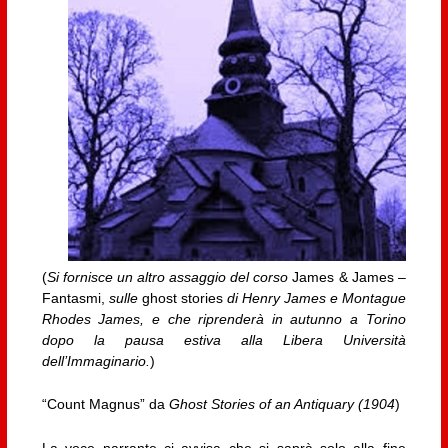
(
Si fornisce un altro assaggio del corso
James & James –
Fantasmi,
sulle
ghost stories
di Henry James e Montague
Rhodes James, e che riprenderà in autunno a Torino
dopo la pausa estiva alla Libera Università
dell’Immaginario.
)
“Count Magnus” da
Ghost Stories of an Antiquary (1904
)
La voce narrante ci avvisa che si saprà solo alla fine