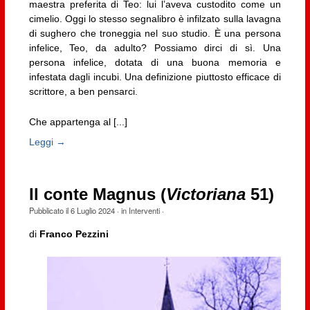
maestra preferita di Teo: lui l’aveva custodito come un
cimelio. Oggi lo stesso segnalibro è infilzato sulla lavagna
di sughero che troneggia nel suo studio. È una persona
infelice, Teo, da adulto? Possiamo dirci di sì. Una
persona infelice, dotata di una buona memoria e
infestata dagli incubi. Una definizione piuttosto efficace di
scrittore, a ben pensarci.
Che appartenga al [...]
Leggi →
Il conte Magnus (
Victoriana
51)
Pubblicato il
6 Luglio 2024
· in
Interventi
·
di
Franco Pezzini