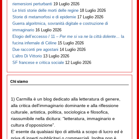
riemersioni perturbanti
19 Luglio 2026
Le tristi storie delle morti delle regine
18 Luglio 2026
Storie di metamorfosi e di epidemie
17 Luglio 2026
Guerra algoritmica, sovranità digitale e costruzione di
immaginario
16 Luglio 2026
Elogio dell’eccesso / 11 –
Per me si va ne la città dolente…
la
fucina infernale di Cèline
15 Luglio 2026
Due racconti pre agostani
14 Luglio 2026
L’altro Di Vittorio
13 Luglio 2026
SF francese e critica sociale
12 Luglio 2026
Chi siamo
1) Carmilla è un blog dedicato alla letteratura di genere,
alla critica dell'immaginario dominante e alla riflessione
culturale, artistica, politica, sociologica e filosofica,
riassumibile nella dicitura: “letteratura, immaginario e
cultura d'opposizione”.
E' esente da qualsiasi tipo di attività a scopo di lucro ed è
priva di inserti pubblicitari o commerciali. Inoltre non è