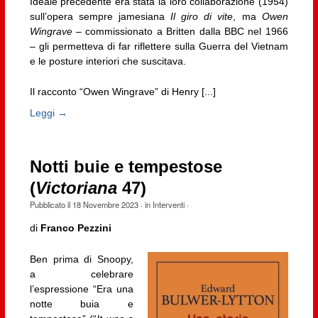
Ideale precedente era stata la loro collaborazione (1954)
sull’opera sempre jamesiana
Il giro di vite
, ma
Owen
Wingrave
– commissionato a Britten dalla BBC nel 1966
– gli permetteva di far riflettere sulla Guerra del Vietnam
e le posture interiori che suscitava.
Il racconto “Owen Wingrave” di Henry [...]
Leggi →
Notti buie e tempestose
(
Victoriana
47)
Pubblicato il
18 Novembre 2023
· in
Interventi
·
di
Franco Pezzini
Ben prima di Snoopy,
a celebrare
l’espressione “Era una
notte buia e