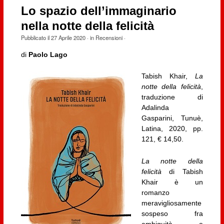
Lo spazio dell’immaginario
nella notte della felicità
Pubblicato il
27 Aprile 2020
· in
Recensioni
·
di
Paolo Lago
Tabish Khair,
La
notte della felicità
,
traduzione di
Adalinda
Gasparini, Tunuè,
Latina, 2020, pp.
121, € 14,50.
La notte della
felicità
di Tabish
Khair è un
romanzo
meravigliosamente
sospeso fra
ambiguità e