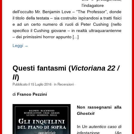
l’indagatore
dell’occulto Mr. Benjamin Love – “The Professor”, donde
il titolo della testata – sia costruito ispirandosi a tratti fisici
e ad un certo numero di ruoli di Peter Cushing (nello
specifico il Cushing giovane – in realtà ultraquarantenne
– dei primissimi horror appunto [...]
Leggi →
Questi fantasmi (
Victoriana 22 /
II
)
Pubblicato il
15 Luglio 2016
· in
Recensioni
·
di
Franco Pezzini
Non rassegnarsi alla
Ghostxit
In
Un autentico caso di
infestazione
(
An