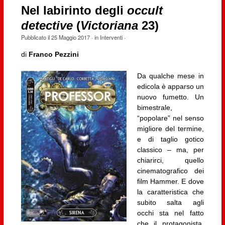
Nel labirinto degli
occult
detective
(
Victoriana
23)
Pubblicato il
25 Maggio 2017
· in
Interventi
·
di
Franco Pezzini
Da qualche mese in
edicola è apparso un
nuovo fumetto. Un
bimestrale,
“popolare” nel senso
migliore del termine,
e di taglio gotico
classico – ma, per
chiarirci, quello
cinematografico dei
film Hammer. E dove
la caratteristica che
subito salta agli
occhi sta nel fatto
che il protagonista,