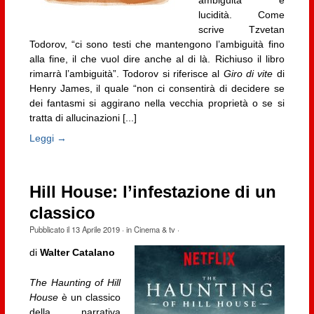
lucidità. Come
scrive Tzvetan
Todorov, “ci sono testi che mantengono l’ambiguità fino
alla fine, il che vuol dire anche al di là. Richiuso il libro
rimarrà l’ambiguità”. Todorov si riferisce al
Giro di vite
di
Henry James, il quale “non ci consentirà di decidere se
dei fantasmi si aggirano nella vecchia proprietà o se si
tratta di allucinazioni [...]
Leggi →
Hill House: l’infestazione di un
classico
Pubblicato il
13 Aprile 2019
· in
Cinema & tv
·
di
Walter Catalano
The Haunting of Hill
House
è un classico
della narrativa