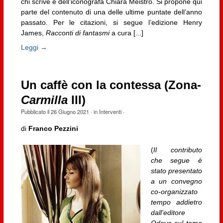
chi scrive e dell’iconografa Chiara Meistro. Si propone qui
parte del contenuto di una delle ultime puntate dell’anno
passato. Per le citazioni, si segue l’edizione Henry
James,
Racconti di fantasmi
a cura [...]
Leggi →
Un caffè con la contessa (Zona-
Carmilla
III)
Pubblicato il
26 Giugno 2021
· in
Interventi
·
di
Franco Pezzini
(
Il contributo
che segue è
stato presentato
a un convegno
co-organizzato
tempo addietro
dall’editore
Odoya sul tema