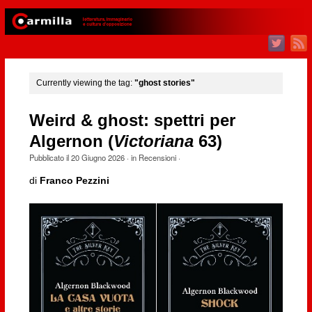
Currently viewing the tag:
"ghost stories"
Weird & ghost: spettri per
Algernon (
Victoriana
63)
Pubblicato il
20 Giugno 2026
· in
Recensioni
·
di
Franco Pezzini