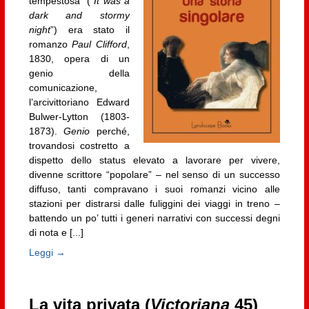
tempestosa” (“
It was a
dark and stormy
night
”) era stato il
romanzo
Paul Clifford
,
1830, opera di un
genio della
comunicazione,
l’arcivittoriano Edward
Bulwer-Lytton (1803-
1873).
Genio
perché,
trovandosi costretto a
dispetto dello status elevato a lavorare per vivere,
divenne scrittore “popolare” – nel senso di un successo
diffuso, tanti compravano i suoi romanzi vicino alle
stazioni per distrarsi dalle fuliggini dei viaggi in treno –
battendo un po’ tutti i generi narrativi con successi degni
di nota e [...]
Leggi →
La vita privata (
Victoriana
45)