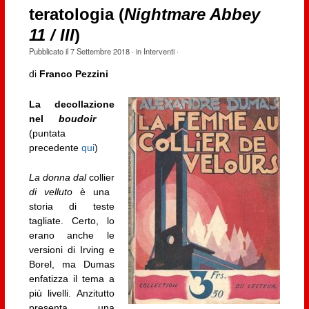
teratologia (
Nightmare Abbey
11 / III
)
Pubblicato il
7 Settembre 2018
· in
Interventi
·
di
Franco Pezzini
La decollazione
nel
boudoir
(puntata
precedente
qui
)
La donna dal
collier
di velluto
è una
storia di teste
tagliate. Certo, lo
erano anche le
versioni di Irving e
Borel, ma Dumas
enfatizza il tema a
più livelli. Anzitutto
presenta una