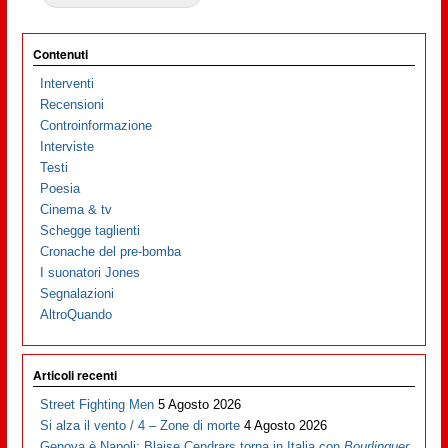
Contenuti
Interventi
Recensioni
Controinformazione
Interviste
Testi
Poesia
Cinema & tv
Schegge taglienti
Cronache del pre-bomba
I suonatori Jones
Segnalazioni
AltroQuando
Articoli recenti
Street Fighting Men
5 Agosto 2026
Si alza il vento / 4 – Zone di morte
4 Agosto 2026
Genova è Napoli: Blaise Cendrars torna in Italia con
Bourlinguer