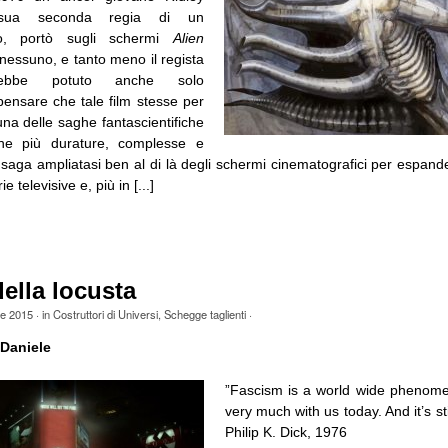
 sua seconda regia di un
io, portò sugli schermi
Alien
nessuno, e tanto meno il regista
vrebbe potuto anche solo
ensare che tale film stesse per
una delle saghe fantascientifiche
che più durature, complesse e
 saga ampliatasi ben al di là degli schermi cinematografici per espand
e televisive e, più in [...]
ella locusta
le 2015
· in
Costruttori di Universi
,
Schegge taglienti
·
Daniele
”Fascism is a world wide phenome
very much with us today. And it’s st
Philip K. Dick, 1976