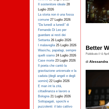
Il sostenitore ideale
28
Luglio 2026
La storia non è una fossa
comune
27 Luglio 2026
“Da lunedì a lunedì” di
Fernando Di Leo per
guardare ai resti dei
Settanta
26 Luglio 2026
I malaveglia
25 Luglio 2026
Better W
Wasichu, papalagi, sempre
Pubblicato il
12 Apri
quelli siamo
24 Luglio 2026
Case morte
23 Luglio 2026
di
Alessandra 
Il poeta che cantò la
gravitazione universale e la
caduta (degli angeli e degli
uomini)
22 Luglio 2026
E man int la zità,
cittadinanza e lavoro a
Bologna
21 Luglio 2026
Sottopagati, sporchi e
puzzolenti: il lato cattivo