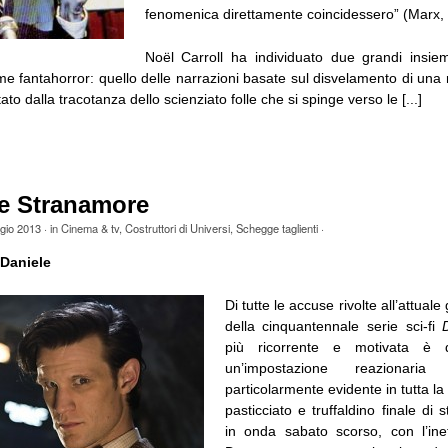
fenomenica direttamente coincidessero” (Marx, 1
Noël Carroll ha individuato due grandi insiem
ame fantahorror: quello delle narrazioni basate sul disvelamento di una
to dalla tracotanza dello scienziato folle che si spinge verso le [...]
re Stranamore
gio 2013
· in
Cinema & tv
,
Costruttori di Universi
,
Schegge taglienti
·
Daniele
Di tutte le accuse rivolte all’attual
della cinquantennale serie sci-fi
più ricorrente e motivata è q
un’impostazione reazionaria
particolarmente evidente in tutta la
pasticciato e truffaldino finale di
in onda sabato scorso, con l’ine