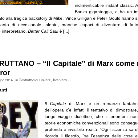
indimenticabile instant classic.
Banks giganteggia, e ha un int
to alla tragica backstory di Mike. Vince Gilligan e Peter Gould hanno 
tanto di eccezionale talento, manche capaci di diventare di fatto
 interpretano.
Better Call Saul
è [...]
RUTTANO – “Il Capitale” di Marx come
ror
gno 2014
· in
Costruttori di Universi
,
Interventi
·
anti
Il
Capitale
di Marx è un romanzo fantahorro
dell’opera c’è infatti il tentativo di dimostrar
lungo viaggio dialettico, che i fenomeni non
teorie economiche convenzionali sono consegu
profonda e invisibile realtà: “Ogni scienza sar
ricorda il filosofo, “se l’essenza delle cose 