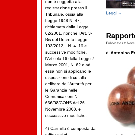
non è soggetta alla
registrazione presso il
Leggi →
Tribunale, ossia alla
Legge 1948 N. 47,
richiamata dalla Legge
62/2001, nonché l’Art. 3-
Rapport
Bis del Decreto Legge
Pubblicato il
2 Nove
103/2012, _N. 4_16 e
successive modifiche,
di
Antonino F
l’Articolo 16 della Legge 7
Marzo 2001, N. 62 e ad
essa non si applicano le
disposizioni di cui alla
delibera dell'Autorità per
le Garanzie nelle
Comunicazioni N.
666/08/CONS del 26
Novembre 2008, e
successive modifiche.
4) Carmilla è composta da
editor chi si