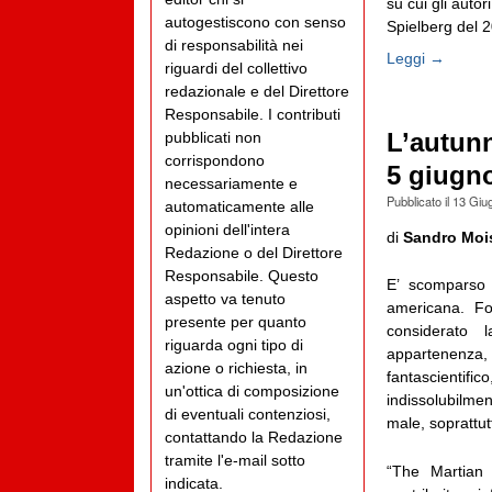
su cui gli autor
autogestiscono con senso
Spielberg del 2
di responsabilità nei
Leggi →
riguardi del collettivo
redazionale e del Direttore
Responsabile. I contributi
L’autunn
pubblicati non
corrispondono
5 giugn
necessariamente e
Pubblicato il
13 Giu
automaticamente alle
opinioni dell'intera
di
Sandro Moi
Redazione o del Direttore
Responsabile. Questo
E’ scomparso a
aspetto va tenuto
americana. Fo
presente per quanto
considerato 
riguarda ogni tipo di
appartenenza,
azione o richiesta, in
fantascientifi
un'ottica di composizione
indissolubilme
di eventuali contenziosi,
male, soprattutt
contattando la Redazione
tramite l'e-mail sotto
“The Martian
indicata.