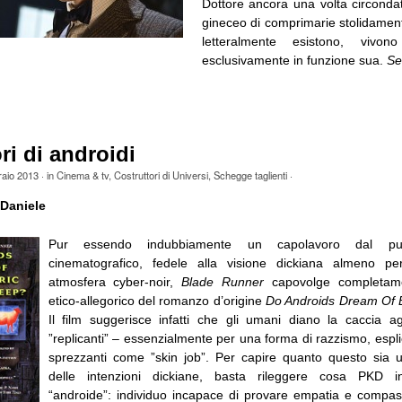
Dottore ancora una volta circonda
gineceo di comprimarie stolidamen
letteralmente esistono, vivo
esclusivamente in funzione sua.
Se
ri di androidi
raio 2013
· in
Cinema & tv
,
Costruttori di Universi
,
Schegge taglienti
·
Daniele
Pur essendo indubbiamente un capolavoro dal pu
cinematografico, fedele alla visione dickiana almeno per 
atmosfera cyber-noir,
Blade Runner
capovolge completame
etico-allegorico del romanzo d’origine
Do Androids Dream Of E
Il film suggerisce infatti che gli umani diano la caccia ag
”replicanti” – essenzialmente per una forma di razzismo, esplic
sprezzanti come ”skin job”. Per capire quanto questo sia 
delle intenzioni dickiane, basta rileggere cosa PKD i
“androide”: individuo incapace di provare empatia e compas