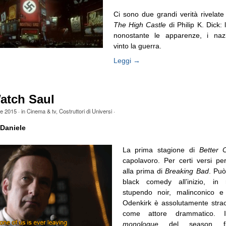
Ci sono due grandi verità rivelate
The High Castle
di Philip K. Dick:
nonostante le apparenze, i nazi
vinto la guerra.
Leggi →
atch Saul
le 2015
· in
Cinema & tv
,
Costruttori di Universi
·
Daniele
La prima stagione di
Better 
capolavoro. Per certi versi pe
alla prima di
Breaking Bad
. Pu
black comedy all’inizio, in
stupendo noir, malinconico e
Odenkirk è assolutamente strao
come attore drammatico.
monologue
del season f