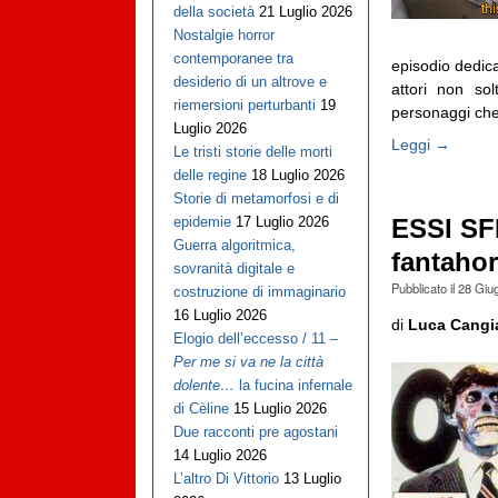
della società
21 Luglio 2026
Nostalgie horror
contemporanee tra
episodio dedica
desiderio di un altrove e
attori non sol
riemersioni perturbanti
19
personaggi che
Luglio 2026
Leggi →
Le tristi storie delle morti
delle regine
18 Luglio 2026
Storie di metamorfosi e di
epidemie
17 Luglio 2026
ESSI SF
Guerra algoritmica,
fantahor
sovranità digitale e
Pubblicato il
28 Giu
costruzione di immaginario
16 Luglio 2026
di
Luca Cangi
Elogio dell’eccesso / 11 –
Per me si va ne la città
dolente…
la fucina infernale
di Cèline
15 Luglio 2026
Due racconti pre agostani
14 Luglio 2026
L’altro Di Vittorio
13 Luglio