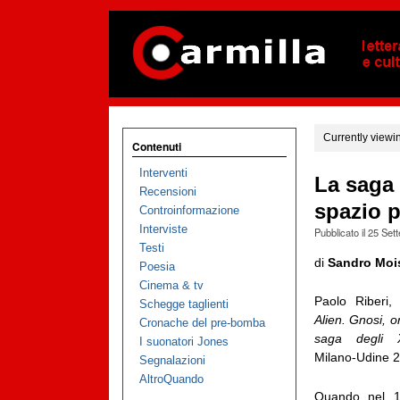
Currently viewi
Contenuti
Interventi
La saga
Recensioni
spazio 
Controinformazione
Interviste
Pubblicato il
25 Set
Testi
di
Sandro Moi
Poesia
Cinema & tv
Paolo Riberi,
Schegge taglienti
Alien. Gnosi, o
Cronache del pre-bomba
saga degli X
I suonatori Jones
Milano-Udine 2
Segnalazioni
AltroQuando
Quando nel 1