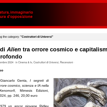
ng the category:
"Costruttori di Universi"
 di
Alien
tra orrore cosmico e capitalism
profondo
tembre 2024
· in
Cinema & tv
,
Costruttori di Universi
,
Recensioni
·
so
 Giancarlo Genta,
I segreti di
rrore cosmico, scienza e IA nella
enomorfi
, Mimesis Edizioni,
024, pp. 246, 20,00 euro
979 un ancor giovane Ridley