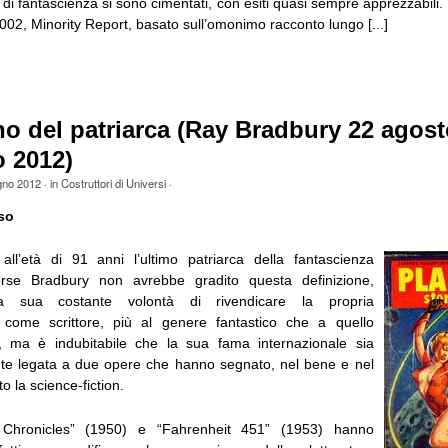
i di fantascienza si sono cimentati, con esiti quasi sempre apprezzabili. I
002, Minority Report, basato sull’omonimo racconto lungo [...]
o del patriarca (Ray Bradbury 22 agost
o 2012)
gno 2012
· in
Costruttori di Universi
·
so
ll’età di 91 anni l’ultimo patriarca della fantascienza
rse Bradbury non avrebbe gradito questa definizione,
la sua costante volontà di rivendicare la propria
 come scrittore, più al genere fantastico che a quello
co, ma è indubitabile che la sua fama internazionale sia
nte legata a due opere che hanno segnato, nel bene e nel
o la science-fiction.
 Chronicles” (1950) e “Fahrenheit 451” (1953) hanno