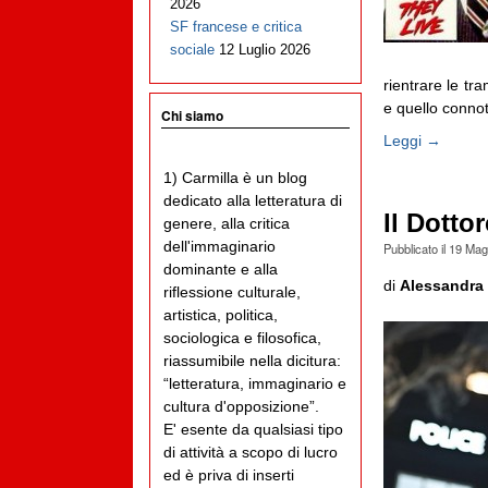
2026
SF francese e critica
sociale
12 Luglio 2026
rientrare le tr
e quello connota
Chi siamo
Leggi →
1) Carmilla è un blog
dedicato alla letteratura di
Il Dotto
genere, alla critica
dell'immaginario
Pubblicato il
19 Mag
dominante e alla
di
Alessandra 
riflessione culturale,
artistica, politica,
sociologica e filosofica,
riassumibile nella dicitura:
“letteratura, immaginario e
cultura d'opposizione”.
E' esente da qualsiasi tipo
di attività a scopo di lucro
ed è priva di inserti