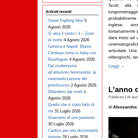
Scott, alla
Articoli recenti
lungometragg
probabilmente 
Street Fighting Men
5
inglese, a
Agosto 2026
lontanamente p
Si alza il vento / 4 – Zone
dare inizio ad 
di morte
4 Agosto 2026
cinematografi
Genova è Napoli: Blaise
articolate. Una
Cendrars torna in Italia con
videogiochi, seri
Bourlinguer
4 Agosto 2026
Leggi →
Dal modernismo
all’attivismo femminista: la
risemantizzazione del
primitivismo
2 Agosto 2026
L’anno d
Difendersi dai morti
1
Pubblicato il
26 Apri
Agosto 2026
Quello che è stato fatto di
di
Alessandra 
noi
31 Luglio 2026
Anamnesi di una paranoia
30 Luglio 2026
Cantico per una dis/umanità
dolente
29 Luglio 2026