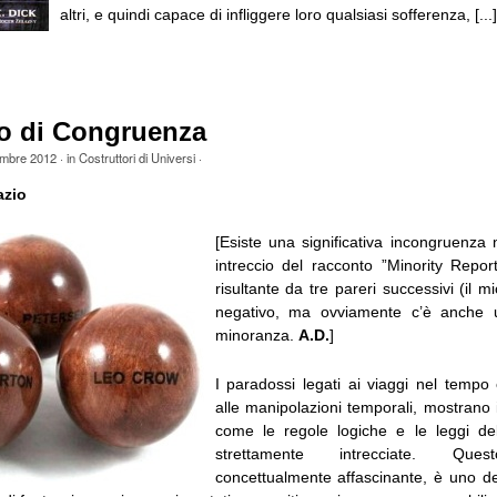
altri, e quindi capace di infliggere loro qualsiasi sofferenza, [...]
o di Congruenza
mbre 2012
· in
Costruttori di Universi
·
azio
[Esiste una significativa incongruenza 
intreccio del racconto ”Minority Repor
risultante da tre pareri successivi (il m
negativo, ma ovviamente c’è anche 
minoranza.
A.D.
]
I paradossi legati ai viaggi nel tempo 
alle manipolazioni temporali, mostrano
come le regole logiche e le leggi del
strettamente intrecciate. Quest
concettualmente affascinante, è uno dei