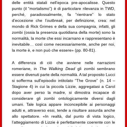
delle entità statali nell’epoca pre-apocalisse. Questo
punto (il “mortalismo”) è di particolare rilevanza in TWD,
perché, paradossalmente, fa “rientrare” lo stato
d’eccezione che l’
outbreak
, per definizione, crea: nel
mondo di Rick Grimes e della sua compagnia, infatti, gli
zombi (ossia la presenza quotidiana della morte) sono la
normalità, la morte che essi incarnano e rappresentano è
inevitabile… così come necessariamente, anche per noi,
la morte è, e non può che essere» (pp. 80-81).
A differenza di ciò che avviene nelle narrazioni
romeriane, in
The Walking Dead
gli zombi sembrano
essere divenuti parte della normalità. A tal proposito Lucci
si sofferma sull’episodio intitolato “The Grove” (n. 14 –
Stagione 4) in cui la piccola Lizzie, aggregatasi a Carol
dopo aver perso la madre, si dimostra incapace di
considerare gli zombi ontologicamente diversi dagli
umani. Tale logica appare inconcepibile ai personaggi
adulti e, attraverso essi, tende a risultare assurda anche
allo spettatore. «In realtà, dal punto di vista logico,
l’atteggiamento di Lizzie è perfettamente coerente con le