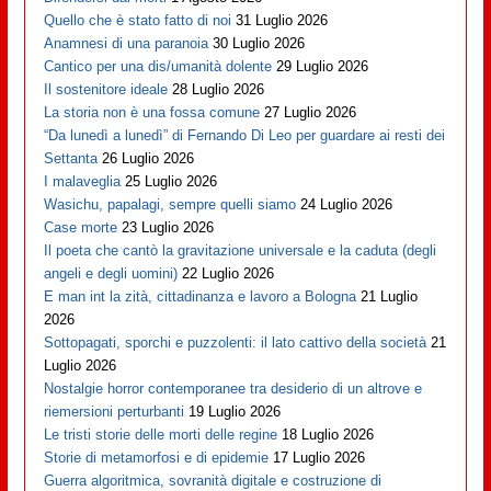
Quello che è stato fatto di noi
31 Luglio 2026
Anamnesi di una paranoia
30 Luglio 2026
Cantico per una dis/umanità dolente
29 Luglio 2026
Il sostenitore ideale
28 Luglio 2026
La storia non è una fossa comune
27 Luglio 2026
“Da lunedì a lunedì” di Fernando Di Leo per guardare ai resti dei
Settanta
26 Luglio 2026
I malaveglia
25 Luglio 2026
Wasichu, papalagi, sempre quelli siamo
24 Luglio 2026
Case morte
23 Luglio 2026
Il poeta che cantò la gravitazione universale e la caduta (degli
angeli e degli uomini)
22 Luglio 2026
E man int la zità, cittadinanza e lavoro a Bologna
21 Luglio
2026
Sottopagati, sporchi e puzzolenti: il lato cattivo della società
21
Luglio 2026
Nostalgie horror contemporanee tra desiderio di un altrove e
riemersioni perturbanti
19 Luglio 2026
Le tristi storie delle morti delle regine
18 Luglio 2026
Storie di metamorfosi e di epidemie
17 Luglio 2026
Guerra algoritmica, sovranità digitale e costruzione di