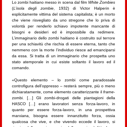
Lo zombi haitiano messo in scena dal film
White Zombies
(
L’isola degli zombie
, 1932) di Victor Halperin è
esplicitamente vittima del sistema capitalista; è un morto
che viene risvegliato da uno stregone che lo priva di
volontà per renderlo schiavo impotente mancante di
bisogni e desideri ed è impossibile da redimere.
L’immaginario dello zombi haitiano è costruito sul terrore
per una schiavitù che rischia di essere eterna, tanto che
nemmeno con la morte l’individuo riesce ad emanciparsi
da essa. Si tratta di un immaginario che prospetta uno
stato atemporale in cui esiste soltanto il lavoro ed il
comando.
«Questo elemento – lo zombi come paradossale
controfigura dell’oppresso – resterà sempre, più o meno
dichiaratamente, come elemento caratterizzante il
frame
-
zombi. […] Gli zombi-drogati delle piantagioni della
HASCO […] erano lavoratori senza forza-lavoro, in
quanto per essere forza-lavoro, in una prospettiva
marxiana, bisogna essere innanzitutto forza, ossia
qualcosa che vive, e che vivendo eccede il lavoro, si