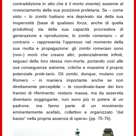
contraddizione in atto che è il morto vivente) assieme al
rovesciamento della sua posizione proletaria. Se – come
visto – lo zombi haitiano era deprivato sia della sua
inoperosità (base di qualsiasi
forza
, anche di quella
produttiva) sia della sua capacità procreativa di
generazione e riproduzione, lo zombi romeriano – al
contrario – rappresenta l’oppresso nel momento della
sua rivolta e propagazione: gli zombi romeriani sono
(non-) morti che creano altri, potenzialmente infiniti,
seguaci della loro stessa non-morte, portando così alle
sue conseguenze estreme, critiche e massime il proprio
potenziale
prole
-tario. Gli zombi, dunque, mutano con
Romero – in maniera importante anche se non
direttamente percepibile – le coordinate-base dei loro
frames
di riferimento: restano massa, ma da asservita
diventano soggiogante, non sono più in potere di un
padrone, ma fanno parte di un movimento
eminentemente acefalo, collettivo e organizzato “dal
basso” nella propria assenza di opera» (pp. 75-76).