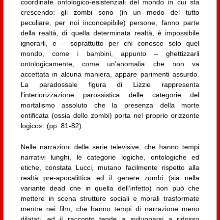
coordinate ontologico-esistenziali del mondo in cui sta
crescendo: gli zombi sono (in un modo del tutto
peculiare, per noi inconcepibile) persone, fanno parte
della realtà, di quella determinata realtà, è impossibile
ignorarli, e – soprattutto per chi conosce solo quel
mondo, come i bambini, appunto – ghettizzarli
ontologicamente, come un’anomalia che non va
accettata in alcuna maniera, appare parimenti assurdo.
La paradossale figura di Lizzie rappresenta
l’interiorizzazione parossistica delle categorie del
mortalismo assoluto che la presenza della morte
entificata (ossia dello zombi) porta nel proprio orizzonte
logico». (pp. 81-82).
Nelle narrazioni delle serie televisive, che hanno tempi
narrativi lunghi, le categorie logiche, ontologiche ed
etiche, constata Lucci, mutano facilmente rispetto alla
realtà pre-apocalittica ed il genere zombi (sia nella
variante dead che in quella dell’infetto) non può che
mettere in scena strutture sociali e morali trasformate
mentre nei film, che hanno tempi di narrazione meno
dilatati, ed il racconto tende a svilupparsi a ridosso