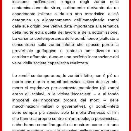
insistono nell’indicare l’origine degli zombi nella
contaminazione da virus, solitamente derivante da un
esperimento militare o da un atto terroristico, e ciò
determina un allontanamento dell’immaginario zombi
dalle sue origini ove veniva data importanza alla tematica
della morte ed a quella del lavoro e della sottomissione.
La variante contemporanea dello zombi tende piuttosto a
concentrarsi sullo zombi infetto che spesso perde la
proverbiale goffaggine e lentezza per divenire un
corridore affamato, dunque una perfetta incarnazione dei
valori della società capitalistica realizzata.
Lo zombi contemporaneo, lo zombi-infetto, non è più un
morto che ritorna e se «il potenziale critico dello zombi-
morto si esprimeva per contrasto metaforico (gli zombi
erano gli schiavi, o le vittime incoscienti – e al fondo
innocenti dell’innocenza propria dei morti – delle
macchinazioni militari o governative), gli zombi-infetti
sono sempre più spesso solo la molla d’innesco di film
che hanno al proprio centro un’antropologia pessimistica,
e che hanno come fine quello di mostrare come – in una
società resettata, in cui le istituzioni collassano e tornano