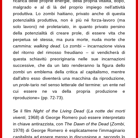
ricarica delle proprie energie, della propria vitalità, dopo,
malgrado e al di là del proprio impiego nell’attività
produttiva. Lo zombi haitiano, privato anche di questa
potenzialità produttiva, non è più né forza-lavoro (ma
solo lavoro) né proletariato, in quanto privato persino
della potenzialità di creare prole, di essere vita che
perpetua sé stessa, ma pura morte, nuda morte che
cammina:
walking dead
. Lo zombi – incarnazione visiva
del ritorno del rimosso freudiano – si vendicherà di
questa schiavitù preoriginaria nelle sue incarnazioni
successive, che da un lato renderanno la figura dello
zombi un emblema della critica al capitalismo, mentre
dall’altro esso diventerà una macchina da riproduzione,
un
prole
-tario nel senso letterale del termine: un ente nel
cui essere ne va della propria produzione e
riproduzione» (pp. 72-73).
Se il film
Night of the Living Dead
(
La notte dei morti
viventi
, 1968) di George Romero può essere interpretato
in chiave antirazzista, con
The Dawn of the Dead
(
Zombi
,
1978) di George Romero è esplicatamene l’immaginario
capitalista ad essere messo in discussione e, secondo lo