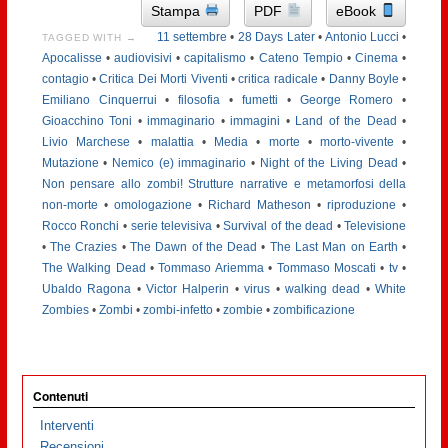
Stampa
PDF
eBook
11 settembre
•
28 Days Later
•
Antonio Lucci
•
TAGGED WITH →
Apocalisse
•
audiovisivi
•
capitalismo
•
Cateno Tempio
•
Cinema
•
contagio
•
Critica Dei Morti Viventi
•
critica radicale
•
Danny Boyle
•
Emiliano Cinquerrui
•
filosofia
•
fumetti
•
George Romero
•
Gioacchino Toni
•
immaginario
•
immagini
•
Land of the Dead
•
Livio Marchese
•
malattia
•
Media
•
morte
•
morto-vivente
•
Mutazione
•
Nemico (e) immaginario
•
Night of the Living Dead
•
Non pensare allo zombi! Strutture narrative e metamorfosi della
non-morte
•
omologazione
•
Richard Matheson
•
riproduzione
•
Rocco Ronchi
•
serie televisiva
•
Survival of the dead
•
Televisione
•
The Crazies
•
The Dawn of the Dead
•
The Last Man on Earth
•
The Walking Dead
•
Tommaso Ariemma
•
Tommaso Moscati
•
tv
•
Ubaldo Ragona
•
Victor Halperin
•
virus
•
walking dead
•
White
Zombies
•
Zombi
•
zombi-infetto
•
zombie
•
zombificazione
Contenuti
Interventi
Recensioni