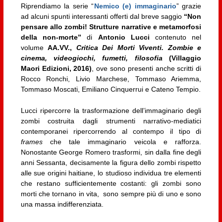
Riprendiamo la serie “
Nemico (e) immaginario
” grazie
ad alcuni spunti interessanti offerti dal breve saggio
“Non
pensare allo zombi! Strutture narrative e metamorfosi
della non-morte”
di
Antonio Lucci
contenuto nel
volume
AA.VV.,
Critica Dei Morti Viventi. Zombie e
cinema, videogiochi, fumetti, filosofia
(Villaggio
Maori Edizioni, 2016)
, ove sono presenti anche scritti di
Rocco Ronchi, Livio Marchese, Tommaso Ariemma,
Tommaso Moscati, Emiliano Cinquerrui e Cateno Tempio.
Lucci ripercorre la trasformazione dell’immaginario degli
zombi costruita dagli strumenti narrativo-mediatici
contemporanei ripercorrendo al contempo il tipo di
frames
che tale immaginario veicola e rafforza.
Nonostante George Romero trasformi, sin dalla fine degli
anni Sessanta, decisamente la figura dello zombi rispetto
alle sue origini haitiane, lo studioso individua tre elementi
che restano sufficientemente costanti: gli zombi sono
morti che tornano in vita, sono sempre più di uno e sono
una massa indifferenziata.