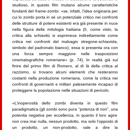
studioso, in questo film mutano alcune caratteristiche
fondanti del
frame
-zombi: «se, infatti, l’idea originaria per
cui lo zombi porta in sé un potenziale critico nei confronti
delle strutture di potere esistenti era già presente in nuce
nella figura della mitologia haitiana (lì, come visto, la
critica alla schiavitù si esprimeva indirettamente come
critica nei confronti del malvagio stregone-schiavista,
simbolo del padronato bianco), essa si presenta ora con
una forza sempre maggiore nelle trasposizioni
cinematografiche romeriane» (p. 74). In realtà già sul
finire del primo film di Romero, al di là della critica al
razzismo, si trovano alcuni elementi che resteranno
costanti nella produzione romeriana, come la critica nei
confronti di governanti e militari palesemente incapaci di
proteggere la popolazione nelle situazioni di pericolo.
«L’inoperosità dello zombi diventa in questo film
paradigmatica (gli zombi sono pura “potenza di non”, una
potentia negativa
per eccellenza, in quanto il loro agire
non crea mai nulla, nessun prodotto, ma solo l’opposto di
un prodotto, un non-prodotto, vale a dire la