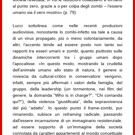
al punto zero, grazie a o per colpa degli zombi – l’essere
umano sia il vero mostro» (p. 79).
Lucci sottolinea come nelle recenti produzioni
audiovisive, nonostante lo zombi-infetto sia tale a causa
di un virus propagato, più o meno volontariamente, da
altri, l’accento tende ad essere posto non tanto sui
rapporti tra esseri umani e zombi, quanto piuttosto sulle
dinamiche intercorrenti tra i gruppi umani dopo
l’apocalisse. «In questo modo, mostrando la crudeltà
dell’animale umano allo stato di natura, il genere si
rovescia da cultural-critico in conservatore: vengono,
infatti, sempre più affermati i valori della famiglia, del
gruppo, della leadership (un tormentone, nei film del
genere, la domanda “Who is in charge?”, “Chi comanda
qui?”), della violenza “giustificata”, della sopravvivenza
del più “adatto”. In questo punto il
frame
-zombi, pur
rimanendo, subisce un
reframing
radicale, passando
dall’essere incarnazione di un immaginario resistenziale,
ad essere supporto di un’immagine della società
connotata da caratteri appartenenti al mondo concettuale