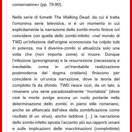
conservatore» (pp. 79-80).
Nella serie di fumetti
The Walking Dead
, da cui è tratta
l’omonima serie televisiva, vi è un momento in cui
esplicitamente la narrazione dello zombi-morto finisce col
coincidere con quella dello zombi-infetto: «nel mondo di
TWD un’infezione dall’origine sconosciuta ha colpito tutti
in potenza, ma il divenire-zombi si attualizza solo una
volta che (non importa come) si muore. Dunque
l’infezione (preoriginaria) e la resurrezione (necessaria e
inevitabile, come in un’inevitabile realizzazione
postmoderna del dogma cristiano) finiscono per
coincidere in un’unica narrazione, dove la teoria del
complotto fa da sfondo. TWD riesce così, da un lato, a
rimanere una serie paradossalmente “mortalista” (dove
cioè la morte svolge ancora un ruolo portante nella
determinazione dello zombi, in pieno stile romeriano,
anche se affiancata dall’idea della zombificazione come
risultato di un virus), anche laddove […] la narrazione
dello zombi-infetto sposta l’accento più sui rapporti umani
e sulle implicazioni delle macchinazioni (complottiste)