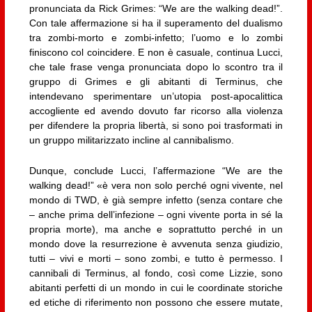
pronunciata da Rick Grimes: “We are the walking dead!”.
Con tale affermazione si ha il superamento del dualismo
tra zombi-morto e zombi-infetto; l’uomo e lo zombi
finiscono col coincidere. E non è casuale, continua Lucci,
che tale frase venga pronunciata dopo lo scontro tra il
gruppo di Grimes e gli abitanti di Terminus, che
intendevano sperimentare un’utopia post-apocalittica
accogliente ed avendo dovuto far ricorso alla violenza
per difendere la propria libertà, si sono poi trasformati in
un gruppo militarizzato incline al cannibalismo.
Dunque, conclude Lucci, l’affermazione “We are the
walking dead!” «è vera non solo perché ogni vivente, nel
mondo di TWD, è già sempre infetto (senza contare che
– anche prima dell’infezione – ogni vivente porta in sé la
propria morte), ma anche e soprattutto perché in un
mondo dove la resurrezione è avvenuta senza giudizio,
tutti – vivi e morti – sono zombi, e tutto è permesso. I
cannibali di Terminus, al fondo, così come Lizzie, sono
abitanti perfetti di un mondo in cui le coordinate storiche
ed etiche di riferimento non possono che essere mutate,