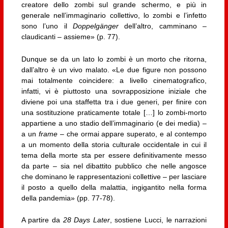
creatore dello zombi sul grande schermo, e più in
generale nell’immaginario collettivo, lo zombi e l’infetto
sono l’uno il
Doppelgänger
dell’altro, camminano –
claudicanti – assieme» (p. 77).
Dunque se da un lato lo zombi è un morto che ritorna,
dall’altro è un vivo malato. «Le due figure non possono
mai totalmente coincidere: a livello cinematografico,
infatti, vi è piuttosto una sovrapposizione iniziale che
diviene poi una staffetta tra i due generi, per finire con
una sostituzione praticamente totale […] lo zombi-morto
appartiene a uno stadio dell’immaginario (e dei media) –
a un
frame
– che ormai appare superato, e al contempo
a un momento della storia culturale occidentale in cui il
tema della morte sta per essere definitivamente messo
da parte – sia nel dibattito pubblico che nelle angosce
che dominano le rappresentazioni collettive – per lasciare
il posto a quello della malattia, ingigantito nella forma
della pandemia» (pp. 77-78).
A partire da
28 Days Later
, sostiene Lucci, le narrazioni