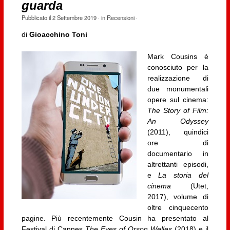
guarda
Pubblicato il
2 Settembre 2019
· in
Recensioni
·
di
Gioacchino Toni
Mark Cousins è
conosciuto per la
realizzazione di
due monumentali
opere sul cinema:
The Story of Film:
An Odyssey
(2011), quindici
ore di
documentario in
altrettanti episodi,
e
La storia del
cinema
(Utet,
2017), volume di
oltre cinquecento
pagine. Più recentemente Cousin ha presentato al
Festival di Cannes
The Eyes of Orson Welles
(2018) e il