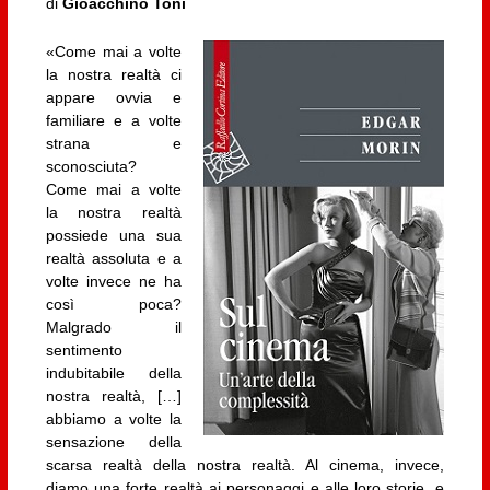
di
Gioacchino Toni
«Come mai a volte
la nostra realtà ci
appare ovvia e
familiare e a volte
strana e
sconosciuta?
Come mai a volte
la nostra realtà
possiede una sua
realtà assoluta e a
volte invece ne ha
così poca?
Malgrado il
sentimento
indubitabile della
nostra realtà, […]
abbiamo a volte la
sensazione della
scarsa realtà della nostra realtà. Al cinema, invece,
diamo una forte realtà ai personaggi e alle loro storie, e