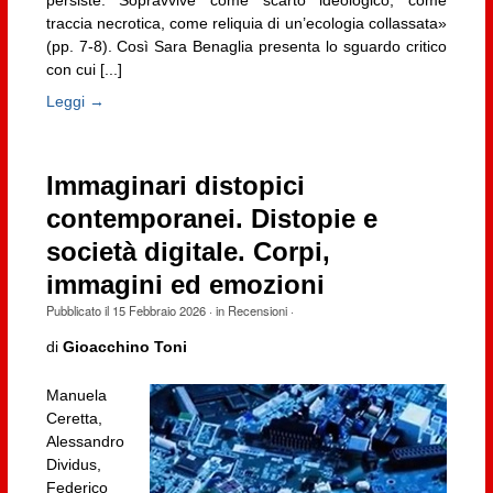
persiste. Sopravvive come scarto ideologico, come
traccia necrotica, come reliquia di un’ecologia collassata»
(pp. 7-8). Così Sara Benaglia presenta lo sguardo critico
con cui [...]
Leggi →
Immaginari distopici
contemporanei. Distopie e
società digitale. Corpi,
immagini ed emozioni
Pubblicato il
15 Febbraio 2026
· in
Recensioni
·
di
Gioacchino Toni
Manuela
Ceretta,
Alessandro
Dividus,
Federico