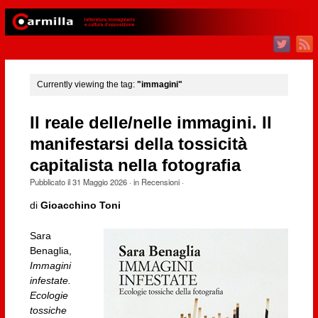
Currently viewing the tag:
"immagini"
Il reale delle/nelle immagini. Il
manifestarsi della tossicità
capitalista nella fotografia
Pubblicato il
31 Maggio 2026
· in
Recensioni
·
di
Gioacchino Toni
Sara
Benaglia,
Immagini
infestate.
Ecologie
tossiche