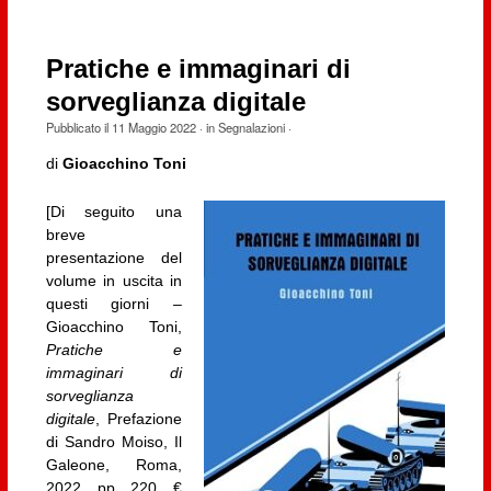
Pratiche e immaginari di
sorveglianza digitale
Pubblicato il
11 Maggio 2022
· in
Segnalazioni
·
di
Gioacchino Toni
[Di seguito una
breve
presentazione del
volume in uscita in
questi giorni –
Gioacchino Toni,
Pratiche e
immaginari di
sorveglianza
digitale
, Prefazione
di Sandro Moiso, Il
Galeone, Roma,
2022, pp. 220, €