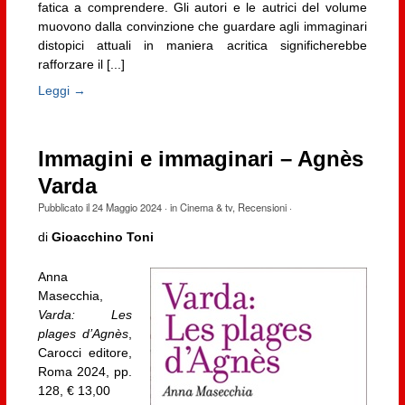
fatica a comprendere. Gli autori e le autrici del volume
muovono dalla convinzione che guardare agli immaginari
distopici attuali in maniera acritica significherebbe
rafforzare il [...]
Leggi →
Immagini e immaginari – Agnès
Varda
Pubblicato il
24 Maggio 2024
· in
Cinema & tv
,
Recensioni
·
di
Gioacchino Toni
Anna
Masecchia,
Varda: Les
plages d’Agnès
,
Carocci editore,
Roma 2024, pp.
128, € 13,00