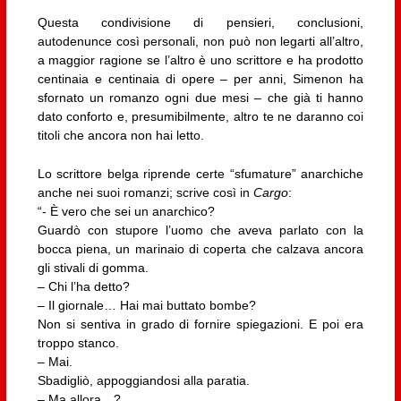
Questa condivisione di pensieri, conclusioni,
autodenunce così personali, non può non legarti all’altro,
a maggior ragione se l’altro è uno scrittore e ha prodotto
centinaia e centinaia di opere – per anni, Simenon ha
sfornato un romanzo ogni due mesi – che già ti hanno
dato conforto e, presumibilmente, altro te ne daranno coi
titoli che ancora non hai letto.
Lo scrittore belga riprende certe “sfumature” anarchiche
anche nei suoi romanzi; scrive così in
Cargo
:
“- È vero che sei un anarchico?
Guardò con stupore l’uomo che aveva parlato con la
bocca piena, un marinaio di coperta che calzava ancora
gli stivali di gomma.
– Chi l’ha detto?
– Il giornale… Hai mai buttato bombe?
Non si sentiva in grado di fornire spiegazioni. E poi era
troppo stanco.
– Mai.
Sbadigliò, appoggiandosi alla paratia.
– Ma allora…?