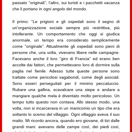
passato “originali”; l’altro, sui turisti e i pacchetti vacanza
che li portano in ogni angolo del mondo.
Il primo: “Le prigioni e gli ospedali sono il segno di
un’organizzazione sociale sempre più restrittiva, più
intollerante. Un comportamento che oggi si giudica
anormale, un tempo era considerato semplicemente
come “originale”. Attualmente gli ospedali sono pieni di
persone che, una volta, vivevano libere nelle campagne.
Facevano anche il loro “giro di Francia” ed erano ben
accolte dai fattori, che permettevano loro di dormire sulla
paglia nel fienile. Adesso tutte queste persone sono
trattate come pericolosi vagabondi, come degli asociali.
Sono esseri perseguitati per il minimo peccatuccio.
Rubare una gallina, scavalcare una siepe e andare a
mangiare qualche mela è diventato molto pericoloso. Un
tempo tutto questo non contava. Allo stesso modo, una
volta, non si incarcerava in un manicomio un tipo che era
soltanto lo scemo del villaggio. Ogni villaggio aveva il suo
matto. Mi ricordo ancora, quando ero giovane, di tizi dalle
grandi mani: avevano delle zampe così, dei piedi così,