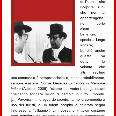
dell’idea che
ricoprire ruoli
che non ci
appartengono,
non porta
alcun
beneficio,
specie a lungo
andare;
benché, anche
questo va
detto, la
volontà che
altri recitino
una commedia è sempre esistita e, molto probabilmente,
sempre esisterà. Scrive Georges Simenon in
Memorie
intime
(Adelphi, 2009): “stiamo per vederli, quegli indiani
che fanno sognare milioni di bambini in tutto il mondo.
[…] Poverissimi, lo sguardo spento, fanno la commedia a
uso dei turisti, e un totem scolpito e colorato segna
l’ingresso al “villaggio”. Lì indossano il tipico costume
reso popolare dal cinema e dai fumetti e, accovacciati