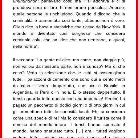
uhuhuhuhuh
: parlavano così; ma li si adorava e ci si
prendeva cura di loro. E non erano pericolosi. Adesso,
quelle persone le rinchiudono. Quando ti dicono che la
criminalità è aumentata così tanto, ebbene non è vero.
Glielo dico in base a statistiche che ricevo da New York. Il
mondo è diventato così borghese che considera
criminale colui che ha idee che non rientrano, o quasi,
nella norma”.
Il secondo: “La gente mi dice: ma come, non viaggia più,
non va più da nessuna parte, non è curioso? Ma di che
cosa? Vedo in televisione che le città si assomigliano
tutte. I palazzoni di cemento che sono qui a cento metri
da casa li vedo dappertutto, che sia in Brasile, in
Argentina, in Perù o in India. È lo stesso dappertutto. Il
turista guarda tutto questo con aria imperiale! Perché ha
pagato un pacchetto di dodici giorni o di otto giorni in cui
gli promettono tutte le curiosità locali. Eh, si considera
come una specie di re! Ma io considero il turista come il
nemico del mondo intero. I turisti hanno sporcato il
mondo, hanno snaturato tutto. […] ora i turisti vogliono
vedere tutto, anche se non c’è niente che possa