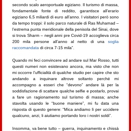
secondo scalo aeroportuale egiziano. Il turismo di massa,
fondamentale fonte di reddito, garantisce all’erario
egiziano 6,5 miliardi di euro all’anno. I visitatori però sono
da tempo troppi: il solo parco naturale di Ras Muhamad –
l’estrema punta meridionale della penisola del Sinai, dove
si trova Sharm – negli anni pre Covid-19 accoglieva circa
200 mila persone all’anno al netto di una
soglia
raccomandata
di circa 7-15 mila”.
Quando mi feci convincere ad andare sul Mar Rosso, tutti
questi numeri non esistevano ancora, ma visto che non
mi occorre l’ufficialità di qualche studio per capire che sto
andando a inquinare altrove soltanto perché mi
accompagno a esseri che “devono” andare là per la
soddisfazione di scattare qualche selfie e postarlo, provai
a fare un ragionamento sul turismo di massa; anche
stavolta usando le “buone maniere”, mi fu data una
risposta di questo genere: “Mica andiamo lì per uccidere
qualcuno, anzi, li aiutiamo portando loro i nostri soldi”.
Insomma, va bene tutto – guerra, inquinamento e chissà