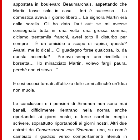
appostata in boulevard Beaumarchais, aspettando che
Martin fosse solo in casa… Ieri è successo… La
domestica aveva il giorno libero… La signora Martin era
dalla sorella. Gli ho dato l’aut aut: se mi avesse
consegnato tutta in una volta una grossa somma,
diciamo trentamila franchi, avrei tolto il disturbo per
sempre… È un omicidio a scopo di rapina, questo?
Avanti, me lo dica!… Ci guadagno forse qualcosa, io, da
questa faccenda?… Portavo sempre una rivoltella in
borsetta… Ho minacciato Martin, volevo fargli paura,
perché non ci stava…”.
E così eccoci tornati all’utilizzo delle armi affinché un’Idea
non muoia.
Le conclusioni e i pensieri di Simenon non sono mai
banali, difficilmente rientrano nella norma anche
riportandoli ai giorni nostri, o forse sarebbe meglio
scrivere, soprattutto riportandoli ai giorni nostri. Altri due
estratti da
Conversazioni con Simenon
: uno, su com’è
cambiato il giudizio verso comportamenti ritenuti in