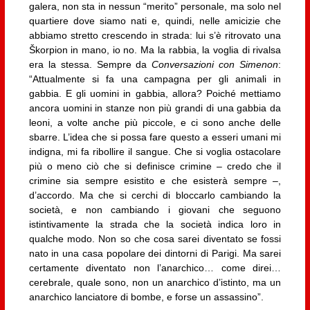
galera, non sta in nessun “merito” personale, ma solo nel
quartiere dove siamo nati e, quindi, nelle amicizie che
abbiamo stretto crescendo in strada: lui s’è ritrovato una
Škorpion in mano, io no. Ma la rabbia, la voglia di rivalsa
era la stessa. Sempre da
Conversazioni con Simenon
:
“Attualmente si fa una campagna per gli animali in
gabbia. E gli uomini in gabbia, allora? Poiché mettiamo
ancora uomini in stanze non più grandi di una gabbia da
leoni, a volte anche più piccole, e ci sono anche delle
sbarre. L’idea che si possa fare questo a esseri umani mi
indigna, mi fa ribollire il sangue. Che si voglia ostacolare
più o meno ciò che si definisce crimine – credo che il
crimine sia sempre esistito e che esisterà sempre –,
d’accordo. Ma che si cerchi di bloccarlo cambiando la
società, e non cambiando i giovani che seguono
istintivamente la strada che la società indica loro in
qualche modo. Non so che cosa sarei diventato se fossi
nato in una casa popolare dei dintorni di Parigi. Ma sarei
certamente diventato non l’anarchico… come direi…
cerebrale, quale sono, non un anarchico d’istinto, ma un
anarchico lanciatore di bombe, e forse un assassino”.