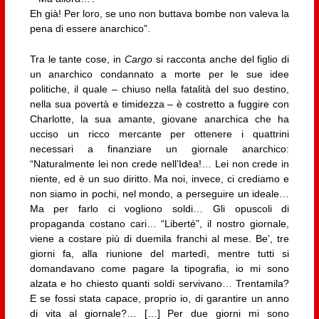
Eh già! Per loro, se uno non buttava bombe non valeva la
pena di essere anarchico”.
Tra le tante cose, in
Cargo
si racconta anche del figlio di
un anarchico condannato a morte per le sue idee
politiche, il quale – chiuso nella fatalità del suo destino,
nella sua povertà e timidezza – è costretto a fuggire con
Charlotte, la sua amante, giovane anarchica che ha
ucciso un ricco mercante per ottenere i quattrini
necessari a finanziare un giornale anarchico:
“Naturalmente lei non crede nell’Idea!… Lei non crede in
niente, ed è un suo diritto. Ma noi, invece, ci crediamo e
non siamo in pochi, nel mondo, a perseguire un ideale…
Ma per farlo ci vogliono soldi… Gli opuscoli di
propaganda costano cari… “Liberté”, il nostro giornale,
viene a costare più di duemila franchi al mese. Be’, tre
giorni fa, alla riunione del martedì, mentre tutti si
domandavano come pagare la tipografia, io mi sono
alzata e ho chiesto quanti soldi servivano… Trentamila?
E se fossi stata capace, proprio io, di garantire un anno
di vita al giornale?… […] Per due giorni mi sono