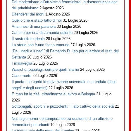
Dal modernismo all’attivismo femminista: la risemantizzazione
del primitivismo
2 Agosto 2026
Difendersi dai morti
1 Agosto 2026
Quello che è stato fatto di noi
31 Luglio 2026
Anamnesi di una paranoia
30 Luglio 2026
Cantico per una dis/umanità dolente
29 Luglio 2026
Il sostenitore ideale
28 Luglio 2026
La storia non è una fossa comune
27 Luglio 2026
“Da lunedì a lunedì” di Fernando Di Leo per guardare ai resti dei
Settanta
26 Luglio 2026
I malaveglia
25 Luglio 2026
Wasichu, papalagi, sempre quelli siamo
24 Luglio 2026
Case morte
23 Luglio 2026
Il poeta che cantò la gravitazione universale e la caduta (degli
angeli e degli uomini)
22 Luglio 2026
E man int la zità, cittadinanza e lavoro a Bologna
21 Luglio
2026
Sottopagati, sporchi e puzzolenti: il lato cattivo della società
21
Luglio 2026
Nostalgie horror contemporanee tra desiderio di un altrove e
riemersioni perturbanti
19 Luglio 2026
Le tristi storie delle morti delle regine
18 Luglio 2026