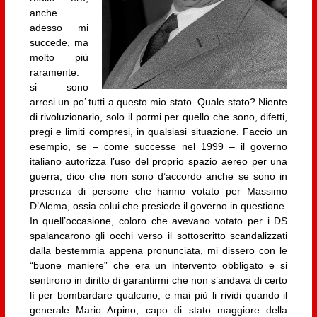
anche
adesso mi
succede, ma
molto più
raramente:
si sono
arresi un po’ tutti a questo mio stato. Quale stato? Niente
di rivoluzionario, solo il pormi per quello che sono, difetti,
pregi e limiti compresi, in qualsiasi situazione. Faccio un
esempio, se – come successe nel 1999 – il governo
italiano autorizza l’uso del proprio spazio aereo per una
guerra, dico che non sono d’accordo anche se sono in
presenza di persone che hanno votato per Massimo
D’Alema, ossia colui che presiede il governo in questione.
In quell’occasione, coloro che avevano votato per i DS
spalancarono gli occhi verso il sottoscritto scandalizzati
dalla bestemmia appena pronunciata, mi dissero con le
“buone maniere” che era un intervento obbligato e si
sentirono in diritto di garantirmi che non s’andava di certo
lì per bombardare qualcuno, e mai più li rividi quando il
generale Mario Arpino, capo di stato maggiore della