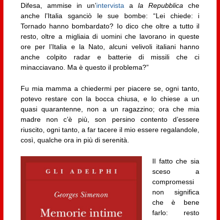
Difesa, ammise in un’
intervista
a
la Repubblica
che
anche l’Italia sganciò le sue bombe: “Lei chiede: i
Tornado hanno bombardato? Io dico che oltre a tutto il
resto, oltre a migliaia di uomini che lavorano in queste
ore per l’Italia e la Nato, alcuni velivoli italiani hanno
anche colpito radar e batterie di missili che ci
minacciavano. Ma è questo il problema?”
Fu mia mamma a chiedermi per piacere se, ogni tanto,
potevo restare con la bocca chiusa, e lo chiese a un
quasi quarantenne, non a un ragazzino; ora che mia
madre non c’è più, son persino contento d’essere
riuscito, ogni tanto, a far tacere il mio essere regalandole,
così, qualche ora in più di serenità.
Il fatto che sia
sceso a
compromessi
non significa
che è bene
farlo: resto