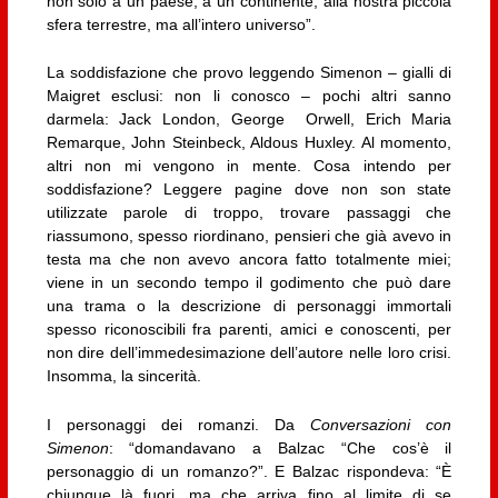
non solo a un paese, a un continente, alla nostra piccola
sfera terrestre, ma all’intero universo”.
La soddisfazione che provo leggendo Simenon – gialli di
Maigret esclusi: non li conosco – pochi altri sanno
darmela: Jack London, George Orwell, Erich Maria
Remarque, John Steinbeck, Aldous Huxley. Al momento,
altri non mi vengono in mente. Cosa intendo per
soddisfazione? Leggere pagine dove non son state
utilizzate parole di troppo, trovare passaggi che
riassumono, spesso riordinano, pensieri che già avevo in
testa ma che non avevo ancora fatto totalmente miei;
viene in un secondo tempo il godimento che può dare
una trama o la descrizione di personaggi immortali
spesso riconoscibili fra parenti, amici e conoscenti, per
non dire dell’immedesimazione dell’autore nelle loro crisi.
Insomma, la sincerità.
I personaggi dei romanzi. Da
Conversazioni con
Simenon
: “domandavano a Balzac “Che cos’è il
personaggio di un romanzo?”. E Balzac rispondeva: “È
chiunque là fuori, ma che arriva fino al limite di se