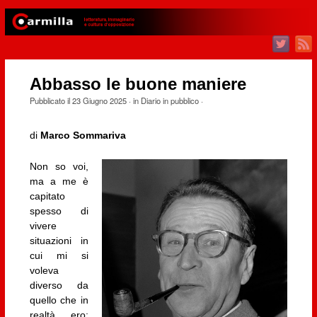
Abbasso le buone maniere
Pubblicato il
23 Giugno 2025
· in
Diario in pubblico
·
di
Marco Sommariva
Non so voi,
ma a me è
capitato
spesso di
vivere
situazioni in
cui mi si
voleva
diverso da
quello che in
realtà ero;