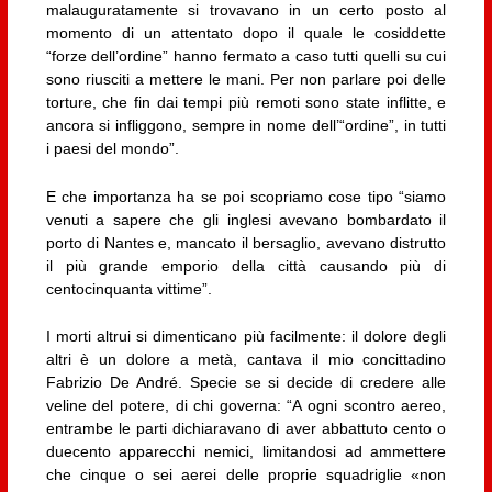
malauguratamente si trovavano in un certo posto al
momento di un attentato dopo il quale le cosiddette
“forze dell’ordine” hanno fermato a caso tutti quelli su cui
sono riusciti a mettere le mani. Per non parlare poi delle
torture, che fin dai tempi più remoti sono state inflitte, e
ancora si infliggono, sempre in nome dell’“ordine”, in tutti
i paesi del mondo”.
E che importanza ha se poi scopriamo cose tipo “siamo
venuti a sapere che gli inglesi avevano bombardato il
porto di Nantes e, mancato il bersaglio, avevano distrutto
il più grande emporio della città causando più di
centocinquanta vittime”.
I morti altrui si dimenticano più facilmente: il dolore degli
altri è un dolore a metà, cantava il mio concittadino
Fabrizio De André. Specie se si decide di credere alle
veline del potere, di chi governa: “A ogni scontro aereo,
entrambe le parti dichiaravano di aver abbattuto cento o
duecento apparecchi nemici, limitandosi ad ammettere
che cinque o sei aerei delle proprie squadriglie «non