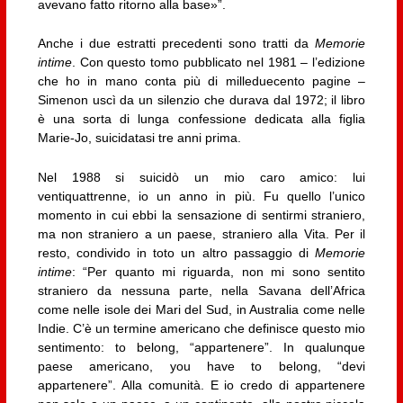
avevano fatto ritorno alla base»”.
Anche i due estratti precedenti sono tratti da
Memorie
intime
. Con questo tomo pubblicato nel 1981 – l’edizione
che ho in mano conta più di milleduecento pagine –
Simenon uscì da un silenzio che durava dal 1972; il libro
è una sorta di lunga confessione dedicata alla figlia
Marie-Jo, suicidatasi tre anni prima.
Nel 1988 si suicidò un mio caro amico: lui
ventiquattrenne, io un anno in più. Fu quello l’unico
momento in cui ebbi la sensazione di sentirmi straniero,
ma non straniero a un paese, straniero alla Vita. Per il
resto, condivido in toto un altro passaggio di
Memorie
intime
: “Per quanto mi riguarda, non mi sono sentito
straniero da nessuna parte, nella Savana dell’Africa
come nelle isole dei Mari del Sud, in Australia come nelle
Indie. C’è un termine americano che definisce questo mio
sentimento: to belong, “appartenere”. In qualunque
paese americano, you have to belong, “devi
appartenere”. Alla comunità. E io credo di appartenere