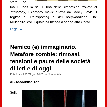
stato se…
ma lui non lo sa. È una delle simpatiche trovate di
Yesterday
, il comedy movie diretto da Danny Boyle: il
regista di Trainspotting e del bollywoodiano The
Millionaire, con il quale ha messo a segno otto Oscar.
Leggi →
Nemico (e) immaginario.
Metafore zombie: rimossi,
tensioni e paure delle società
di ieri e di oggi
Pubblicato il
23 Giugno 2017
· in
Cinema & tv
·
di
Gioacchino Toni
Sulla