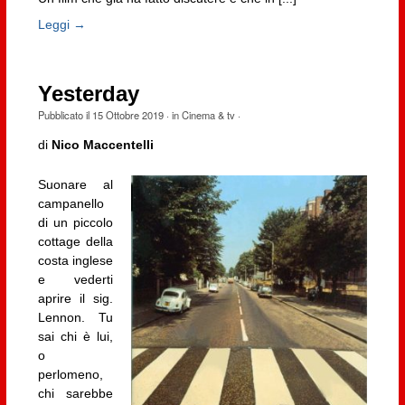
Leggi →
Yesterday
Pubblicato il
15 Ottobre 2019
· in
Cinema & tv
·
di
Nico Maccentelli
Suonare al
campanello
di un piccolo
cottage della
costa inglese
e vederti
aprire il sig.
Lennon. Tu
sai chi è lui,
o
perlomeno,
chi sarebbe