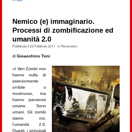
Nemico (e) immaginario.
Processi di zombificazione ed
umanità 2.0
Pubblicato il
23 Febbraio 2017
· in
Recensioni
·
di
Gioacchino Toni
«I Veri Zombi non
hanno nulla di
esteriormente
orribile o
mostruoso, ma
hanno parvenze
umane. Sono
umani. Gli zombi
siamo noi,
l’umanità 2.0.
Questi, i principali