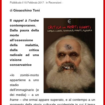
Pubblicato il
15 Febbraio 2017
· in
Recensioni
·
di
Gioacchino Toni
Il
rappel à l’ordre
contemporaneo.
Dalla paura della
morte
all’ossessione
della malattia,
dalla critica
radicale ad una
visione
conservatrice
«lo zombi-morto
appartiene a uno
stadio
dell’immaginario (e
dei media) – a un
frame
– che ormai appare superato, e al contempo a un
momento della storia culturale occidentale in cui il tema