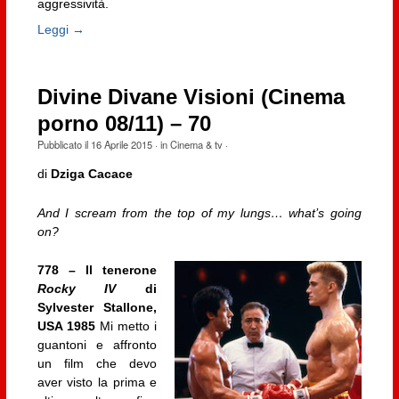
aggressività.
Leggi →
Divine Divane Visioni (Cinema
porno 08/11) – 70
Pubblicato il
16 Aprile 2015
· in
Cinema & tv
·
di
Dziga Cacace
And I scream from the top of my lungs… what’s going
on?
778 – Il tenerone
Rocky IV
di
Sylvester Stallone,
USA 1985
Mi metto i
guantoni e affronto
un film che devo
aver visto la prima e