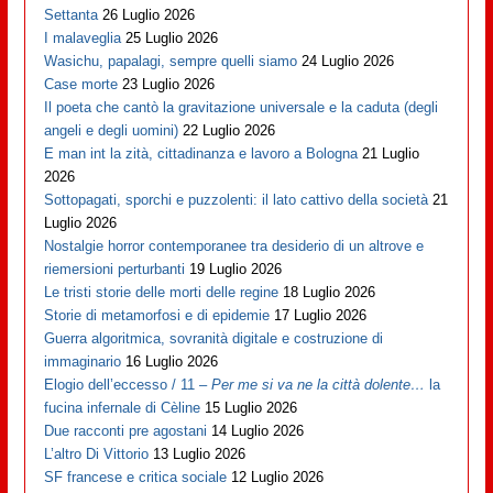
Settanta
26 Luglio 2026
I malaveglia
25 Luglio 2026
Wasichu, papalagi, sempre quelli siamo
24 Luglio 2026
Case morte
23 Luglio 2026
Il poeta che cantò la gravitazione universale e la caduta (degli
angeli e degli uomini)
22 Luglio 2026
E man int la zità, cittadinanza e lavoro a Bologna
21 Luglio
2026
Sottopagati, sporchi e puzzolenti: il lato cattivo della società
21
Luglio 2026
Nostalgie horror contemporanee tra desiderio di un altrove e
riemersioni perturbanti
19 Luglio 2026
Le tristi storie delle morti delle regine
18 Luglio 2026
Storie di metamorfosi e di epidemie
17 Luglio 2026
Guerra algoritmica, sovranità digitale e costruzione di
immaginario
16 Luglio 2026
Elogio dell’eccesso / 11 –
Per me si va ne la città dolente…
la
fucina infernale di Cèline
15 Luglio 2026
Due racconti pre agostani
14 Luglio 2026
L’altro Di Vittorio
13 Luglio 2026
SF francese e critica sociale
12 Luglio 2026