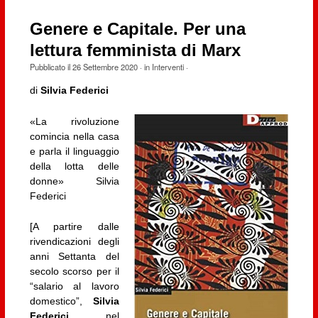
Genere e Capitale. Per una
lettura femminista di Marx
Pubblicato il
26 Settembre 2020
· in
Interventi
·
di
Silvia Federici
«La rivoluzione
comincia nella casa
e parla il linguaggio
della lotta delle
donne» Silvia
Federici
[A partire dalle
rivendicazioni degli
anni Settanta del
secolo scorso per il
“salario al lavoro
domestico”,
Silvia
Federici
, nel