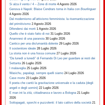
Si alza il vento / 4 – Zone di morte
4 Agosto 2026
Genova è Napoli: Blaise Cendrars torna in Italia con
Bourlinguer
4 Agosto 2026
Dal modernismo all’attivismo femminista: la risemantizzazione
del primitivismo
2 Agosto 2026
Difendersi dai morti
1 Agosto 2026
Quello che è stato fatto di noi
31 Luglio 2026
Anamnesi di una paranoia
30 Luglio 2026
Cantico per una dis/umanità dolente
29 Luglio 2026
Il sostenitore ideale
28 Luglio 2026
La storia non è una fossa comune
27 Luglio 2026
“Da lunedì a lunedì” di Fernando Di Leo per guardare ai resti dei
Settanta
26 Luglio 2026
I malaveglia
25 Luglio 2026
Wasichu, papalagi, sempre quelli siamo
24 Luglio 2026
Case morte
23 Luglio 2026
Il poeta che cantò la gravitazione universale e la caduta (degli
angeli e degli uomini)
22 Luglio 2026
E man int la zità, cittadinanza e lavoro a Bologna
21 Luglio
2026
Sottopagati, sporchi e puzzolenti: il lato cattivo della società
21