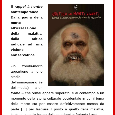
Il
rappel à l’ordre
contemporaneo.
Dalla paura della
morte
all’ossessione
della malattia,
dalla critica
radicale ad una
visione
conservatrice
«lo zombi-morto
appartiene a uno
stadio
dell’immaginario (e
dei media) – a un
frame
– che ormai appare superato, e al contempo a un
momento della storia culturale occidentale in cui il tema
della morte sta per essere definitivamente messo da
parte […] per lasciare il posto a quello della malattia,
ingigantito nella forma della pandemia» Antonio Lucci