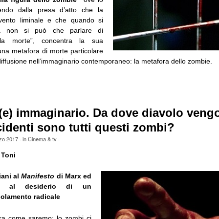
tendo dalla presa d’atto che la
ento liminale e che quando si
a non si può che parlare di
lla morte”, concentra la sua
una metafora di morte particolare
iffusione nell’immaginario contemporaneo: la metafora dello zombie.
(e) immaginario. Da dove diavolo veng
identi sono tutti questi zombi?
zo 2017
· in
Cinema & tv
·
 Toni
tiani al
Manifesto
di Marx ed
o al desiderio di un
solamento radicale
tra come saremo; lo zombi ci