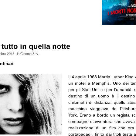
tutto in quella notte
mbre 2018
· in
Cinema & tv
·
tinari
Il 4 aprile 1968 Martin Luther King 
un motel a Memphis. Uno dei tant
per gli Stati Uniti e per l’umanità, 
destino di un uomo è il destino 
chilometri di distanza, quello ste
macchina viaggiava da Pittsbu
York. Erano a bordo un regista s
compagno d’avventura che aveva c
realizzazione di un film che ora
portabagagli, finito dai titoli testa 