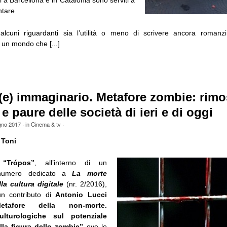
si a Barcellona e in Catalonia sono serviti a
ntare
 alcuni riguardanti sia l’utilità o meno di scrivere ancora romanz
 un mondo che [...]
e) immaginario. Metafore zombie: rimo
 e paure delle società di ieri e di oggi
gno 2017
· in
Cinema & tv
·
 Toni
a
“Trópos”
, all’interno di un
 numero dedicato a
La morte
la cultura digitale
(nr. 2/2016),
un contributo di
Antonio Lucci
Metafore della non-morte.
culturologiche sul potenziale
lla figura dello zombie”
ove lo