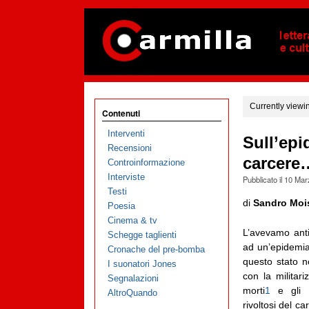
Currently viewi
Contenuti
Interventi
Sull’epi
Recensioni
carcere
Controinformazione
Interviste
Pubblicato il
10 Mar
Testi
di
Sandro Moi
Poesia
Cinema & tv
L’avevamo anti
Schegge taglienti
ad un’epidemia
Cronache del pre-bomba
questo stato 
I suonatori Jones
con la militari
Segnalazioni
morti
1
e gli in
AltroQuando
rivoltosi del c