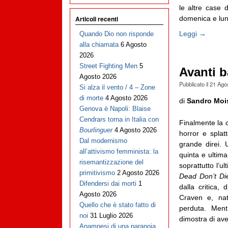
le altre case 
domenica e lune
Articoli recenti
Leggi →
Quando Dio non risponde
alla chiamata
6 Agosto
2026
Street Fighting Men
5
Avanti b
Agosto 2026
Pubblicato il
21 Ago
Si alza il vento / 4 – Zone
di morte
4 Agosto 2026
di
Sandro Moi
Genova è Napoli: Blaise
Cendrars torna in Italia con
Finalmente la ca
Bourlinguer
4 Agosto 2026
horror e splatt
Dal modernismo
grande direi.
all’attivismo femminista: la
quinta e ultima
risemantizzazione del
soprattutto l’
primitivismo
2 Agosto 2026
Dead Don’t Di
Difendersi dai morti
1
dalla critica,
Agosto 2026
Craven e, na
Quello che è stato fatto di
perduta. Ment
noi
31 Luglio 2026
dimostra di ave
Anamnesi di una paranoia