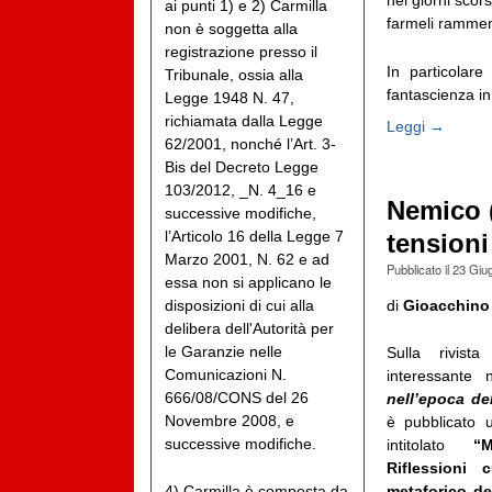
nei giorni scor
ai punti 1) e 2) Carmilla
farmeli ramme
non è soggetta alla
registrazione presso il
In particolare
Tribunale, ossia alla
fantascienza in
Legge 1948 N. 47,
richiamata dalla Legge
Leggi →
62/2001, nonché l’Art. 3-
Bis del Decreto Legge
103/2012, _N. 4_16 e
Nemico (
successive modifiche,
l’Articolo 16 della Legge 7
tensioni
Marzo 2001, N. 62 e ad
Pubblicato il
23 Giu
essa non si applicano le
disposizioni di cui alla
di
Gioacchino
delibera dell'Autorità per
le Garanzie nelle
Sulla rivist
Comunicazioni N.
interessante
666/08/CONS del 26
nell’epoca del
Novembre 2008, e
è pubblicato 
successive modifiche.
intitolato
“
Riflessioni 
4) Carmilla è composta da
metaforico de