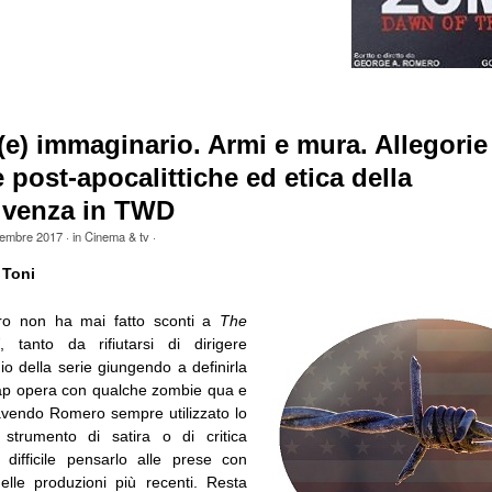
e) immaginario. Armi e mura. Allegorie
e post-apocalittiche ed etica della
ivenza in TWD
embre 2017
· in
Cinema & tv
·
 Toni
o non ha mai fatto sconti a
The
d
, tanto da rifiutarsi di dirigere
o della serie giungendo a definirla
p opera con qualche zombie qua e
, avendo Romero sempre utilizzato lo
trumento di satira o di critica
ta difficile pensarlo alle prese con
lle produzioni più recenti. Resta