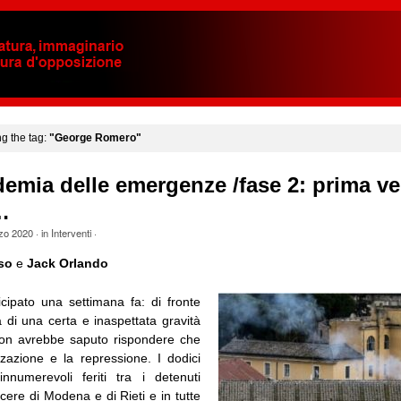
ng the tag:
"George Romero"
demia delle emergenze /fase 2: prima ve
…
zo 2020
· in
Interventi
·
so
e
Jack Orlando
cipato una settimana fa: di fronte
 di una certa e inaspettata gravità
non avrebbe saputo rispondere che
zzazione e la repressione. I dodici
numerevoli feriti tra i detenuti
arcere di Modena e di Rieti e in tutte