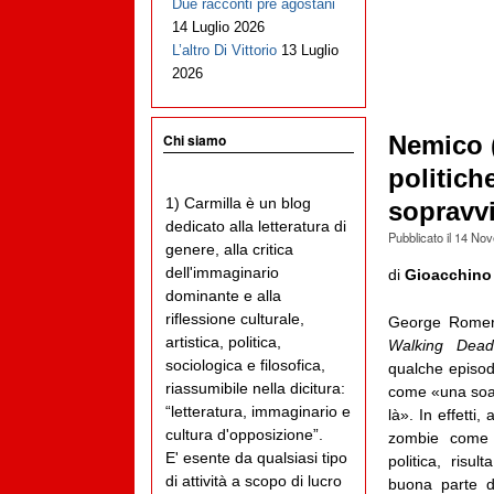
Due racconti pre agostani
14 Luglio 2026
L’altro Di Vittorio
13 Luglio
2026
Chi siamo
Nemico (
politich
1) Carmilla è un blog
sopravv
dedicato alla letteratura di
Pubblicato il
14 Nov
genere, alla critica
dell'immaginario
di
Gioacchino
dominante e alla
riflessione culturale,
George Romer
artistica, politica,
Walking Dea
sociologica e filosofica,
qualche episodi
riassumibile nella dicitura:
come «una soa
“letteratura, immaginario e
là». In effetti
cultura d'opposizione”.
zombie come s
E' esente da qualsiasi tipo
politica, risul
di attività a scopo di lucro
buona parte de