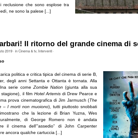
di reclusione che sono esplose tra
dì, ne sono la palese [...]
arbari! Il ritorno del grande cinema di s
sto 2019
· in
Cinema & tv
,
Interventi
·
so
rica politica e critica tipica del cinema di serie B,
er, degli anni Settanta e Ottanta è tornata. Alla
 Una serie come
Zombie Nation
(giunta alla sua
 stagione), il film
Hotel Artemis
di Drew Pearce e
ultima prova cinematografica di Jim Jarmusch (
The
e
–
I morti non muoiono
), tutti piuttosto snobbati
 dimostrano che la lezione di Brian Yuzna, Wes
turalmente, di George Romero non è andata
re il cinema dell'”assedio” di John Carpenter
re ancora qualche cartuccia [...]