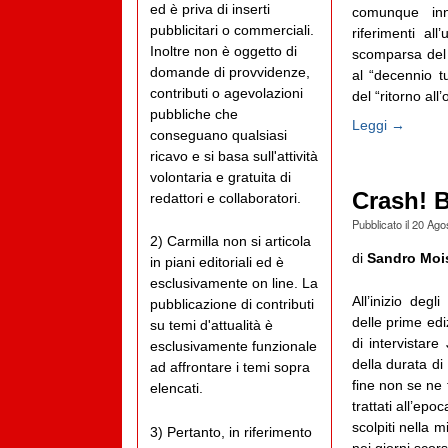
ed è priva di inserti
comunque in
pubblicitari o commerciali.
riferimenti al
Inoltre non è oggetto di
scomparsa del 
domande di provvidenze,
al “decennio t
contributi o agevolazioni
del “ritorno all’
pubbliche che
Leggi →
conseguano qualsiasi
ricavo e si basa sull'attività
volontaria e gratuita di
Crash! B
redattori e collaboratori.
Pubblicato il
20 Ago
2) Carmilla non si articola
di
Sandro Moi
in piani editoriali ed è
esclusivamente on line. La
All’inizio deg
pubblicazione di contributi
delle prime edi
su temi d'attualità è
di intervistare
esclusivamente funzionale
della durata di
ad affrontare i temi sopra
fine non se ne 
elencati.
trattati all’ep
scolpiti nella 
3) Pertanto, in riferimento