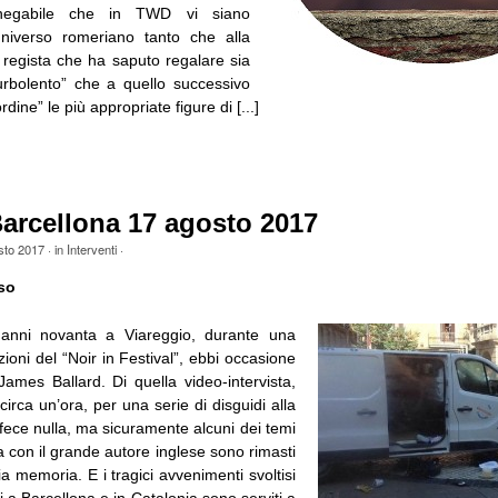
negabile che in TWD vi siano
l’universo romeriano tanto che alla
regista che ha saputo regalare sia
urbolento” che a quello successivo
ordine” le più appropriate figure di [...]
arcellona 17 agosto 2017
sto 2017
· in
Interventi
·
so
li anni novanta a Viareggio, durante una
zioni del “Noir in Festival”, ebbi occasione
 James Ballard. Di quella video-intervista,
 circa un’ora, per una serie di disguidi alla
fece nulla, ma sicuramente alcuni dei temi
oca con il grande autore inglese sono rimasti
mia memoria. E i tragici avvenimenti svoltisi