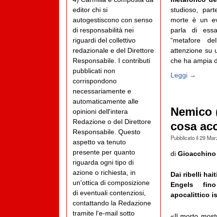
editor chi si
studioso, par
autogestiscono con senso
morte è un ev
di responsabilità nei
parla di ess
riguardi del collettivo
“metafore de
redazionale e del Direttore
attenzione su 
Responsabile. I contributi
che ha ampia d
pubblicati non
Leggi →
corrispondono
necessariamente e
automaticamente alle
Nemico 
opinioni dell'intera
Redazione o del Direttore
cosa acc
Responsabile. Questo
Pubblicato il
29 Mar
aspetto va tenuto
presente per quanto
di
Gioacchino
riguarda ogni tipo di
azione o richiesta, in
Dai ribelli hai
un'ottica di composizione
Engels fin
di eventuali contenziosi,
apocalittico i
contattando la Redazione
tramite l'e-mail sotto
«Il morto mos