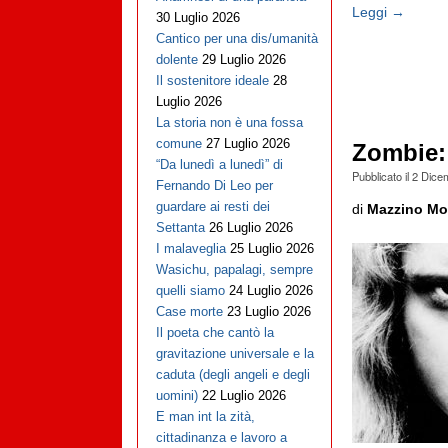
Leggi →
30 Luglio 2026
Cantico per una dis/umanità
dolente
29 Luglio 2026
Il sostenitore ideale
28
Luglio 2026
La storia non è una fossa
comune
27 Luglio 2026
Zombie: 
“Da lunedì a lunedì” di
Pubblicato il
2 Dice
Fernando Di Leo per
guardare ai resti dei
di
Mazzino Mon
Settanta
26 Luglio 2026
I malaveglia
25 Luglio 2026
Wasichu, papalagi, sempre
quelli siamo
24 Luglio 2026
Case morte
23 Luglio 2026
Il poeta che cantò la
gravitazione universale e la
caduta (degli angeli e degli
uomini)
22 Luglio 2026
E man int la zità,
cittadinanza e lavoro a