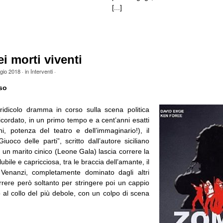
[...]
ei morti viventi
gio 2018
· in
Interventi
·
so
 ridicolo dramma in corso sulla scena politica
ricordato, in un primo tempo e a cent’anni esatti
hi, potenza del teatro e dell’immaginario!), il
Giuoco delle parti”, scritto dall’autore siciliano
i un marito cinico (Leone Gala) lascia correre la
lubile e capricciosa, tra le braccia dell’amante, il
Venanzi, completamente dominato dagli altri
rrere però soltanto per stringere poi un cappio
 al collo del più debole, con un colpo di scena