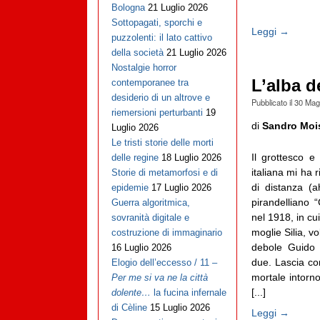
Bologna
21 Luglio 2026
Sottopagati, sporchi e
Leggi →
puzzolenti: il lato cattivo
della società
21 Luglio 2026
Nostalgie horror
L’alba d
contemporanee tra
desiderio di un altrove e
Pubblicato il
30 Mag
riemersioni perturbanti
19
di
Sandro Moi
Luglio 2026
Le tristi storie delle morti
Il grottesco e
delle regine
18 Luglio 2026
italiana mi ha 
Storie di metamorfosi e di
di distanza (a
epidemie
17 Luglio 2026
pirandelliano “
Guerra algoritmica,
nel 1918, in cu
sovranità digitale e
moglie Silia, vo
costruzione di immaginario
debole Guido 
16 Luglio 2026
due. Lascia co
Elogio dell’eccesso / 11 –
mortale intorno
Per me si va ne la città
[...]
dolente…
la fucina infernale
di Cèline
15 Luglio 2026
Leggi →