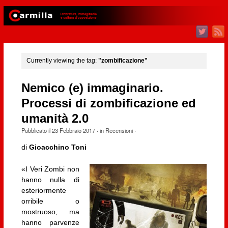
Currently viewing the tag:
"zombificazione"
Nemico (e) immaginario.
Processi di zombificazione ed
umanità 2.0
Pubblicato il
23 Febbraio 2017
· in
Recensioni
·
di
Gioacchino Toni
«I Veri Zombi non
hanno nulla di
esteriormente
orribile o
mostruoso, ma
hanno parvenze