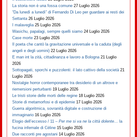
La storia non è una fossa comune
27 Luglio 2026
“Da lunedì a lunedì” di Fernando Di Leo per guardare ai resti dei
Settanta
26 Luglio 2026
I malaveglia
25 Luglio 2026
Wasichu, papalagi, sempre quelli siamo
24 Luglio 2026
Case morte
23 Luglio 2026
Il poeta che cantò la gravitazione universale e la caduta (degli
angeli e degli uomini)
22 Luglio 2026
E man int la zità, cittadinanza e lavoro a Bologna
21 Luglio
2026
Sottopagati, sporchi e puzzolenti: il lato cattivo della società
21
Luglio 2026
Nostalgie horror contemporanee tra desiderio di un altrove e
riemersioni perturbanti
19 Luglio 2026
Le tristi storie delle morti delle regine
18 Luglio 2026
Storie di metamorfosi e di epidemie
17 Luglio 2026
Guerra algoritmica, sovranità digitale e costruzione di
immaginario
16 Luglio 2026
Elogio dell’eccesso / 11 –
Per me si va ne la città dolente…
la
fucina infernale di Cèline
15 Luglio 2026
Due racconti pre agostani
14 Luglio 2026