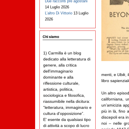
Due racconti pre agostani
14 Luglio 2026
L’altro Di Vittorio
13 Luglio
2026
Chi siamo
1) Carmilla è un blog
dedicato alla letteratura di
genere, alla critica
dell'immaginario
menti, e
Ubik
, 
dominante e alla
libro sapienzia
riflessione culturale,
artistica, politica,
Un altro episo
sociologica e filosofica,
californiana, u
riassumibile nella dicitura:
un’amicizia app
“letteratura, immaginario e
più in là, fin
cultura d'opposizione”.
discepoli era i
E' esente da qualsiasi tipo
noi – nelle gr
di attività a scopo di lucro