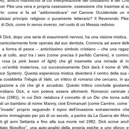
), antichi manoscritti la cui interpretazione del Giudaismo e del Cri
 per Pike una vera e propria ossessione, ossessione che trasmise al s
erlo: come si fa ad “addomesticare” nel Canone Occidentale un 
alsiasi principio religioso o puramente letterario? Il Reverendo Pike
 di Dick, come
In senso inverso
, nel ruolo di un Messia redivivo.
 Dick, dopo una serie di esaurimenti nervosi, ha una visione mistica,
articolarmente forte operata dal suo dentista. Comincia ad avere delle
 a forma di pesce – antichissimo simbolo cristiano – che una ragaz
 al collo, anzi tra i seni (come precisa il perfido Carrère), e comin
e rosa (
a pink beam of light
) che gli trasmette una miriade di in
un’entità misteriosa, cui successivamente Dick darà il nome di VAL
ence System
). Questa esperienza mistica diventerà il centro della sua
a cosiddetta
Trilogia di Valis
, un trittico di romanzi che cercano, in 
azione a ciò che gli è accaduto. Questo trittico conclude giustam
ridiano Dick, e non poteva essere altrimenti. Romanzo centrale 
ina
(1981), in cui Dick rielabora il concetto di un Dio che torna sulla
i di un bambino di nome Manny, cioè Emmanuel (come Carrère, come Tr
 “invade” proprio seguendo il
topos
dell’invasione extraterrestre che 
anno immaginato per più di un secolo, a partire da
La Guerra dei Mon
tti gli anni Settanta e fino alla sua morte nel 1982, Dick scrive anc
ttato filosofico”, una auto-analisi della propria psiche e uno sforzo