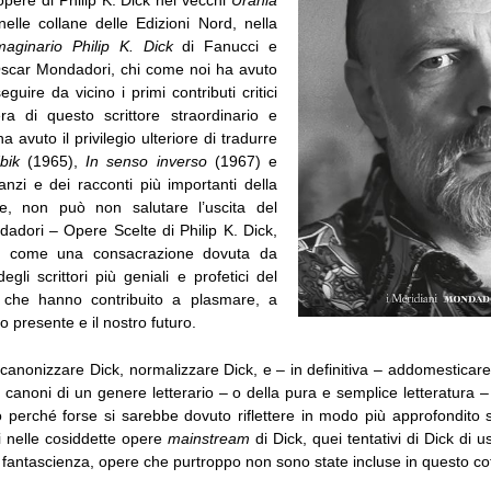
nelle collane delle Edizioni Nord, nella
aginario Philip K. Dick
di Fanucci e
scar Mondadori, chi come noi ha avuto
 seguire da vicino i primi contributi critici
pera di questo scrittore straordinario e
ha avuto il privilegio ulteriore di tradurre
bik
(1965),
In
senso inverso
(1967) e
anzi e dei racconti più importanti della
e, non può non salutare l’uscita del
adori – Opere Scelte di Philip K. Dick,
i, come una consacrazione dovuta da
li scrittori più geniali e profetici del
 che hanno contribuito a plasmare, a
ro presente e il nostro futuro.
 canonizzare Dick, normalizzare Dick, e – in definitiva – addomesticar
i canoni di un genere letterario – o della pura e semplice letteratura 
o perché forse si sarebbe dovuto riflettere in modo più approfondito s
i nelle cosiddette opere
mainstream
di Dick, quei tentativi di Dick di u
fantascienza, opere che purtroppo non sono state incluse in questo co