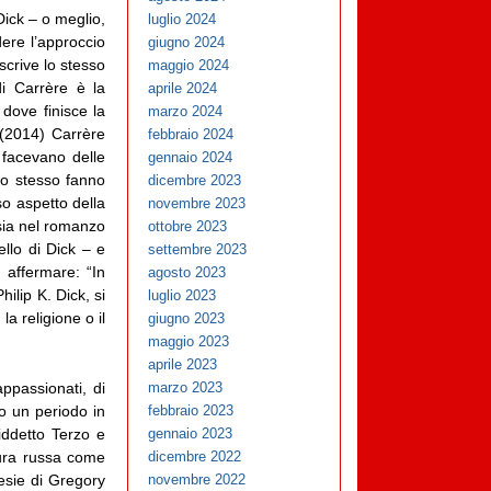
ick – o meglio,
luglio 2024
re l’approccio
giugno 2024
scrive lo stesso
maggio 2024
di Carrère è la
aprile 2024
 dove finisce la
marzo 2024
(2014) Carrère
febbraio 2024
 facevano delle
gennaio 2024
Lo stesso fanno
dicembre 2023
so aspetto della
novembre 2023
sia nel romanzo
ottobre 2023
llo di Dick – e
settembre 2023
 affermare: “In
agosto 2023
ilip K. Dick, si
luglio 2023
a religione o il
giugno 2023
maggio 2023
aprile 2023
appassionati, di
marzo 2023
o un periodo in
febbraio 2023
siddetto Terzo e
gennaio 2023
tura russa come
dicembre 2022
esie di Gregory
novembre 2022