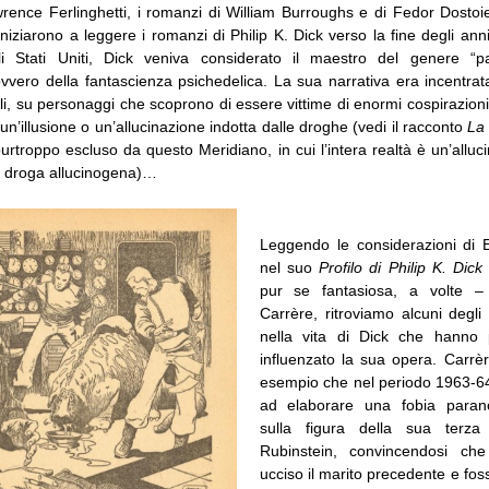
rence Ferlinghetti, i romanzi di William Burroughs e di Fedor Dostoie
iniziarono a leggere i romanzi di Philip K. Dick verso la fine degli an
gli Stati Uniti, Dick veniva considerato il maestro del genere “pa
vvero della fantascienza psichedelica. La sua narrativa era incentrat
eli, su personaggi che scoprono di essere vittime di enormi cospirazioni
è un’illusione o un’allucinazione indotta dalle droghe (vedi il racconto
La 
urtroppo escluso da questo Meridiano, in cui l’intera realtà è un’alluc
 droga allucinogena)…
Leggendo le considerazioni di 
nel suo
Profilo di Philip K. Dic
pur se fantasiosa, a volte 
Carrère, ritroviamo alcuni degli 
nella vita di Dick che hanno
influenzato la sua opera. Carrèr
esempio che nel periodo 1963-6
ad elaborare una fobia parano
sulla figura della sua terza
Rubinstein, convincendosi ch
ucciso il marito precedente e foss