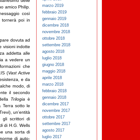
stianesimo delle
marzo 2019
uo amico Philip.
febbraio 2019
messaggio così
gennaio 2019
 tornerà poi in
dicembre 2018
novembre 2018
ottobre 2018
 pare dovuta ad
settembre 2018
 visioni indotte
agosto 2018
za addetta alle
luglio 2018
cia a vedere un
giugno 2018
formazioni che
maggio 2018
IS (
Vast Active
aprile 2018
 esistenza, e da
marzo 2018
qualche modo, di
febbraio 2018
ente il secondo
gennaio 2018
della
Trilogia
è
dicembre 2017
 Terra sotto le
novembre 2017
evi), un’entità
ottobre 2017
gli scrittori di
settembre 2017
di
di H.G. Wells
agosto 2017
he una sorta di
luglio 2017
 enorme di auto-