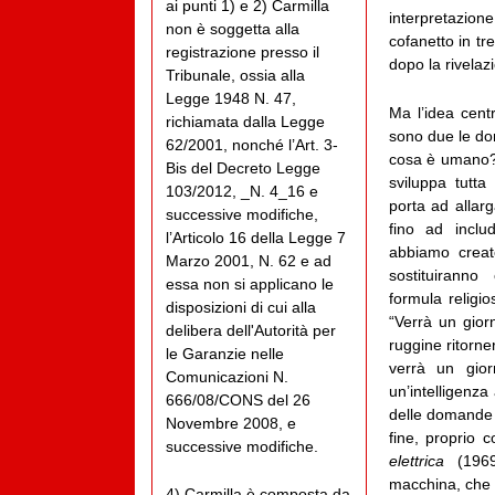
ai punti 1) e 2) Carmilla
interpretazione
non è soggetta alla
cofanetto in tr
registrazione presso il
dopo la rivelaz
Tribunale, ossia alla
Legge 1948 N. 47,
Ma l’idea centr
richiamata dalla Legge
sono due le do
62/2001, nonché l’Art. 3-
cosa è umano?”
Bis del Decreto Legge
sviluppa tutta
103/2012, _N. 4_16 e
porta ad allarg
successive modifiche,
fino ad inclu
l’Articolo 16 della Legge 7
abbiamo creat
Marzo 2001, N. 62 e ad
sostituirann
essa non si applicano le
formula religi
disposizioni di cui alla
“Verrà un gior
delibera dell'Autorità per
ruggine ritorn
le Garanzie nelle
verrà un gio
Comunicazioni N.
un’intelligenza
666/08/CONS del 26
delle domande 
Novembre 2008, e
fine, proprio 
successive modifiche.
elettrica
(1969
macchina, che 
4) Carmilla è composta da