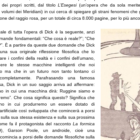
 dei propri scritti, dal titolo
L’Esegesi
(un’opera che da sola merite
e volumi dei Meridiani) in cui cerca di spiegare gli strani fenomeni che g
ione del raggio rosa, per un totale di circa 8.000 pagine, per lo più anco
ale di tutta l’opera di Dick è la seguente, anzi
mande fondamentali: “Che cosa è reale?”; “Che
. È a partire da queste due domande che Dick
 una sua originale riflessione filosofica che lo
are i confini della realtà e i confini dell’umano,
dere le stesse macchine intelligenti che noi
o ma che in un futuro non tanto lontano ci
o completamente. Parafrasando una famosa
osa, Dick in un suo saggio arriva ad affermare:
no in cui una macchina dirà: Ruggine siamo e
eremo”. Che cosa significa questo? Significa che
rno in cui produrremo un essere dotato di
 artificiale così sviluppata che comincerà a porsi
sulla sua stessa esistenza e sulla sua prossima
come fa il protagonista del racconto
La formica
), Garson Poole, un androide, cioè una
comincia a porsi delle domande filosofiche sulla