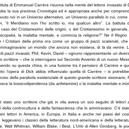
tuta di Emmanuel Carrère risuona nella mente del lettore invasato di D
utta la sua preziosa
Cronologia
ed è appropriata anche per comprende
to noi in un Universo alternativo, un Universo parallelo in cui, come 
, “il Meridiano non l’ho scritto io, ma qualcun altro”. La battuta 
caso del Cristianesimo delle origini, o del Cristianesimo in generale,
psicopatia, la malattia mentale, e comincia la religione?” Ne
Il Regno
 i Cristiani della prima ora come un gruppo di pazzi scatenati, che
e immaginavano un mondo che ancora non esisteva, di là da venire. 
di pazzi invasati, Phil, Kevin, David – ognuno rappresentante un diver
llo scrittore – che si interrogano sul Secondo Avvento di un nuovo Mes
endo su questa china, in una fusione tra il pensiero di Carrère e que
o l’opera di Dick abbia influenzato quella di Carrère – si potrebbe
ciso della parabola esistenziale di questo grande scrittore visionario, Ph
nisca la tossicodipendenza (da anfetamine) o la malattia mentale e inizi l
è stato uno scrittore che già in vita aveva un suo seguito di lettori 
i della controcultura e della fantascienza che lo ammiravano. C’è stat
ani lettori in America, in Europa, in Italia e anche nei paesi del co
leggevano i classici della letteratura nord-americana e della lettera
e, Walt Whitman, William Blake, i Beat,
L’Urlo
di Allen Ginsberg, le po