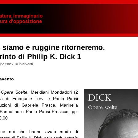
 siamo e ruggine ritorneremo.
rinto di Philip K. Dick 1
gno 2025
· in
Interventi
·
zavento
,
Opere Scelte,
Meridiani Mondadori (2
ra di Emanuele Trevi e Paolo Parisi
duzioni di Gabriele Frasca, Marinella
Pannofino e Paolo Parisi Presicce, pp.
0,00
come noi che hanno avuto modo di
pere di Philip K. Dick nei vecchi
Urania