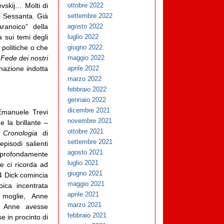
vskij… Molti di
ottobre 2022
ni Sessanta. Già
settembre 2022
ranoico” della
agosto 2022
a sui temi degli
luglio 2022
 politiche o che
giugno 2022
Fede dei nostri
maggio 2022
inazione indotta
aprile 2022
marzo 2022
febbraio 2022
gennaio 2022
dicembre 2021
Emanuele Trevi
novembre 2021
k
e la brillante –
ottobre 2021
–
Cronologia
di
settembre 2021
episodi salienti
agosto 2021
 profondamente
luglio 2021
e ci ricorda ad
giugno 2021
4 Dick comincia
maggio 2021
ica incentrata
aprile 2021
 moglie, Anne
marzo 2021
e Anne avesse
febbraio 2021
e in procinto di