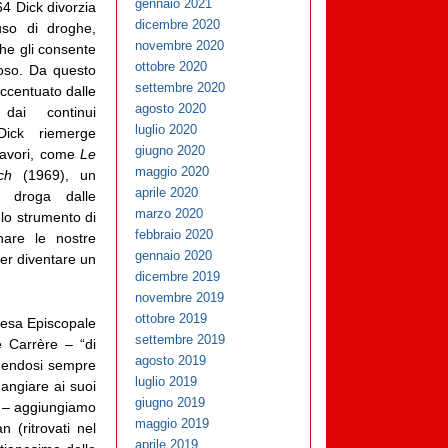
gennaio 2021
64 Dick divorzia
dicembre 2020
so di droghe,
novembre 2020
che gli consente
ottobre 2020
toso. Da questo
settembre 2020
accentuato dalle
agosto 2020
dai continui
luglio 2020
Dick riemerge
giugno 2020
olavori, come
Le
maggio 2020
ch
(1969), un
aprile 2020
 droga dalle
marzo 2020
 lo strumento di
febbraio 2020
nare le nostre
gennaio 2020
per diventare un
dicembre 2019
novembre 2019
ottobre 2019
iesa Episcopale
settembre 2019
ve Carrère – “di
agosto 2019
ingendosi sempre
luglio 2019
angiare ai suoi
giugno 2019
 o – aggiungiamo
maggio 2019
 (ritrovati nel
aprile 2019