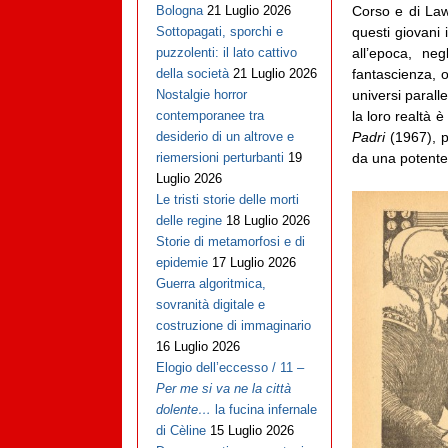
Corso e di Law
Bologna
21 Luglio 2026
questi giovani 
Sottopagati, sporchi e
all’epoca, ne
puzzolenti: il lato cattivo
fantascienza, o
della società
21 Luglio 2026
universi parall
Nostalgie horror
la loro realtà 
contemporanee tra
Padri
(1967), p
desiderio di un altrove e
da una potente
riemersioni perturbanti
19
Luglio 2026
Le tristi storie delle morti
delle regine
18 Luglio 2026
Storie di metamorfosi e di
epidemie
17 Luglio 2026
Guerra algoritmica,
sovranità digitale e
costruzione di immaginario
16 Luglio 2026
Elogio dell’eccesso / 11 –
Per me si va ne la città
dolente…
la fucina infernale
di Cèline
15 Luglio 2026