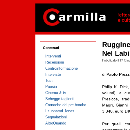
Ruggine
Contenuti
Nel Labi
Interventi
Pubblicato il
17 Giu
Recensioni
Controinformazione
di
Paolo Prez
Interviste
Testi
Poesia
Philip K. Dick
Cinema & tv
volumi), a cu
Schegge taglienti
Presicce, tra
Cronache del pre-bomba
Magrì, Gianni 
I suonatori Jones
3.340, euro 14
Segnalazioni
AltroQuando
Per quelli 
apprezzare le o