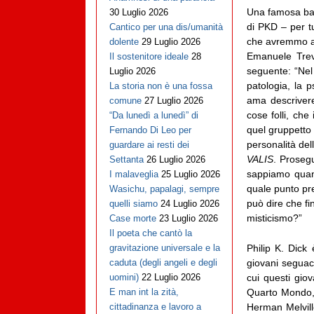
Una famosa bat
30 Luglio 2026
di PKD – per t
Cantico per una dis/umanità
che avremmo avu
dolente
29 Luglio 2026
Emanuele Trevi
Il sostenitore ideale
28
seguente: “Nel 
Luglio 2026
patologia, la 
La storia non è una fossa
ama descrivere
comune
27 Luglio 2026
cose folli, ch
“Da lunedì a lunedì” di
quel gruppetto 
Fernando Di Leo per
personalità de
guardare ai resti dei
VALIS
. Prosegu
Settanta
26 Luglio 2026
sappiamo quant
I malaveglia
25 Luglio 2026
quale punto pre
Wasichu, papalagi, sempre
può dire che fi
quelli siamo
24 Luglio 2026
misticismo?”
Case morte
23 Luglio 2026
Il poeta che cantò la
Philip K. Dick 
gravitazione universale e la
giovani seguac
caduta (degli angeli e degli
cui questi giov
uomini)
22 Luglio 2026
Quarto Mondo, 
E man int la zità,
Herman Melvill
cittadinanza e lavoro a