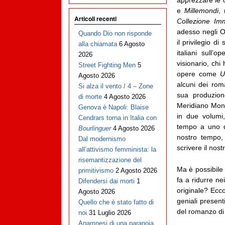
e
Millemondi
, 
Articoli recenti
Collezione Imm
adesso negli O
Quando Dio non risponde
il privilegio di
alla chiamata
6 Agosto
italiani sull’o
2026
visionario, chi 
Street Fighting Men
5
opere come
U
Agosto 2026
alcuni dei rom
Si alza il vento / 4 – Zone
sua produzion
di morte
4 Agosto 2026
Meridiano Mond
Genova è Napoli: Blaise
in due volum
Cendrars torna in Italia con
tempo a uno deg
Bourlinguer
4 Agosto 2026
nostro tempo,
Dal modernismo
scrivere il nost
all’attivismo femminista: la
risemantizzazione del
Ma è possibile
primitivismo
2 Agosto 2026
fa a ridurre ne
Difendersi dai morti
1
originale? Ecc
Agosto 2026
geniali present
Quello che è stato fatto di
del romanzo di 
noi
31 Luglio 2026
Anamnesi di una paranoia