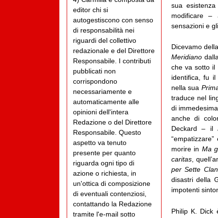
sua esistenza 
editor chi si
modificare – 
autogestiscono con senso
sensazioni e gl
di responsabilità nei
riguardi del collettivo
Dicevamo della 
redazionale e del Direttore
Meridiano
dall
Responsabile. I contributi
che va sotto i
pubblicati non
identifica, fu 
corrispondono
nella sua
Prima
necessariamente e
traduce nel l
automaticamente alle
di immedesimarsi
opinioni dell'intera
anche di colo
Redazione o del Direttore
Deckard – il
Responsabile. Questo
“empatizzare” 
aspetto va tenuto
morire in
Ma gl
presente per quanto
caritas
, quell
riguarda ogni tipo di
per Sette Clan
azione o richiesta, in
disastri della
un'ottica di composizione
impotenti sinto
di eventuali contenziosi,
contattando la Redazione
Philip K. Dick
tramite l'e-mail sotto