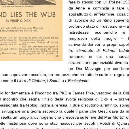
fare lo stesso con lui. Poi nel 19
da Anne e comincia a fare u
soprattutto di anfetamine, cosa 
di lavorare ad un ritmo spaven
profondo stato di frustrazione – 
ristrettezze economiche e 
rimproveri della moglie – 
scrivendo dei veri e propri cap
tre stimmate di Palmer Eldrit
romanzo in cui una nuova
straordinarie potenzialità diventa
un Dio Malvagio per condizio
il suo capolavoro assoluto, un romanzo che ha tutte le carte in regola 
le come il
Libro di Giobbe
, i
Salmi
, o
L’Ecclesiaste
.
dio fondamentale è l’incontro tra PKD e James Pike, vescovo della Ch
n incontro che segna l’inizio della svolta religiosa di Dick e – scri
assionata tra teologi inclini all’eresia. I due discutono all’infinito, sp
o a sviluppare una teoria secondo la quale il pane che Gesù dava da m
n realtà un fungo allucinogeno che cresceva sulle rive del Mar Morto”
otte misteriose dove sono stati nascosti per secoli i Rotoli di Qumran