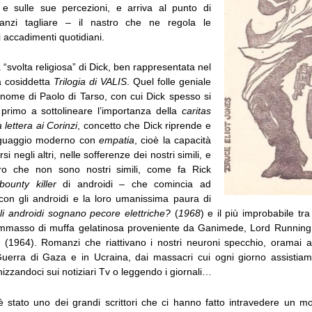
e sulle sue percezioni, e arriva al punto di
anzi tagliare – il nastro che ne regola le
i accadimenti quotidiani.
“svolta religiosa” di Dick, ben rappresentata nel
a cosiddetta
Trilogia di VALIS
. Quel folle geniale
l nome di Paolo di Tarso, con cui Dick spesso si
il primo a sottolineare l’importanza della
caritas
 lettera ai Corinzi
, concetto che Dick riprende e
inguaggio moderno con
empatia
, cioè la capacità
 negli altri, nelle sofferenze dei nostri simili, e
ro che non sono nostri simili, come fa Rick
bounty killer
di androidi – che comincia ad
con gli androidi e la loro umanissima paura di
i androidi sognano pecore elettriche?
(
1968
) e il più improbabile tra
’ammasso di muffa gelatinosa proveniente da Ganimede, Lord Runnin
(1964). Romanzi che riattivano i nostri neuroni specchio, oramai an
 Guerra di Gaza e in Ucraina, dai massacri cui ogni giorno assistiam
nizzandoci sui notiziari Tv o leggendo i giornali…
 è stato uno dei grandi scrittori che ci hanno fatto intravedere un 