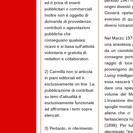
periodo 1947-56
ed è priva di inserti
origini diventò
pubblicitari o commerciali.
Gioverà ripet
Inoltre non è oggetto di
eversivo di qu
domande di provvidenze,
diversi romanzi
contributi o agevolazioni
pubbliche che
Nel Marzo 1974
conseguano qualsiasi
una anestesia p
ricavo e si basa sull'attività
da un ciondolo
volontaria e gratuita di
consegne porta
redattori e collaboratori.
raggio di luc
provengono da 
2) Carmilla non si articola
Living Intellig
in piani editoriali ed è
essa nascerà l
esclusivamente on line. La
dare una spieg
pubblicazione di contributi
volume del Me
su temi d'attualità è
L’invasione
d
iv
esclusivamente funzionale
spoglie mortal
ad affrontare i temi sopra
aliena che ci
elencati.
fantascienza h
(1898). Per tu
3) Pertanto, in riferimento
sterminato “tra