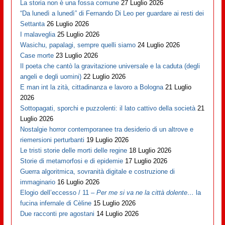
La storia non è una fossa comune
27 Luglio 2026
“Da lunedì a lunedì” di Fernando Di Leo per guardare ai resti dei
Settanta
26 Luglio 2026
I malaveglia
25 Luglio 2026
Wasichu, papalagi, sempre quelli siamo
24 Luglio 2026
Case morte
23 Luglio 2026
Il poeta che cantò la gravitazione universale e la caduta (degli
angeli e degli uomini)
22 Luglio 2026
E man int la zità, cittadinanza e lavoro a Bologna
21 Luglio
2026
Sottopagati, sporchi e puzzolenti: il lato cattivo della società
21
Luglio 2026
Nostalgie horror contemporanee tra desiderio di un altrove e
riemersioni perturbanti
19 Luglio 2026
Le tristi storie delle morti delle regine
18 Luglio 2026
Storie di metamorfosi e di epidemie
17 Luglio 2026
Guerra algoritmica, sovranità digitale e costruzione di
immaginario
16 Luglio 2026
Elogio dell’eccesso / 11 –
Per me si va ne la città dolente…
la
fucina infernale di Cèline
15 Luglio 2026
Due racconti pre agostani
14 Luglio 2026