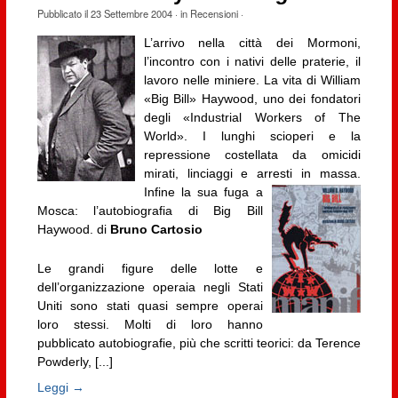
Pubblicato il
23 Settembre 2004
· in
Recensioni
·
L’arrivo nella città dei Mormoni,
l’incontro con i nativi delle praterie, il
lavoro nelle miniere. La vita di William
«Big Bill» Haywood, uno dei fondatori
degli «Industrial Workers of The
World». I lunghi scioperi e la
repressione costellata da omicidi
mirati, linciaggi e arresti in massa.
Infine la sua fuga a
Mosca: l’autobiografia di Big Bill
Haywood. di
Bruno Cartosio
Le grandi figure delle lotte e
dell’organizzazione operaia negli Stati
Uniti sono stati quasi sempre operai
loro stessi. Molti di loro hanno
pubblicato autobiografie, più che scritti teorici: da Terence
Powderly, [...]
Leggi →