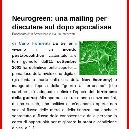
Neurogreen: una mailing per
discutere sul dopo apocalisse
Pubblicato il
23 Settembre 2004
· in
Interventi
·
di Carlo Formenti
Da tre anni
viviamo in un
mondo
postapocalittico
. L’attentato alle
torri gemelle dell’
11 settembre
2001
ha definitivamente sepolto la
prima fase della rivoluzione digitale
(già ferita a morte dalla crisi della
New Economy
) e
inaugurato l’epoca della “guerra al terrorismo” (che
sarebbe più adeguato definire l’epoca del
terrorismo
della guerra
). Alla speranza di un mondo senza confini,
di una società, una politica e un’economia aperte non
solo al flusso delle merci e della finanza, ma anche e
soprattutto al flusso delle conoscenze e delle persone in
cerca di opportunità per migliorare la propria condizione
di vita, è [...]