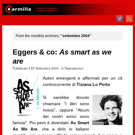
From the monthly archives:
"settembre 2004"
Eggers & co:
As smart as we
are
Pubblicato il
25 Settembre 2004
· in
Segnalazioni
·
Autori emergenti e affermati per un cd
controcorrente di
Tiziana Lo Porto
Si sarebbe dovuto
chiamare “I libri sono
noiosi”, oppure “Alcuni
dei nostri amici sono
famosi”. Poi però è diventato
As Smart
As We Are
, che a dirlo in italiano