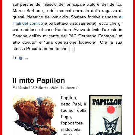
sul perché del rilascio del principale autore del delitto,
Marco Barbone, e del mancato arresto della ragazza di
questi, ideatrice dell’omicidio, Spataro forniva risposte
ai
limiti del comico
e balbettava vistosamente), ecco che gli
cade addosso il caso Fontana. Aveva definito l’arresto in
Spagna dell’ex militante dei PAC Germano Fontana “un
atto dovuto” e “una operazione lodevole”. Ora la sua
stessa Procura ammette che [...]
Leggi →
Il mito Papillon
Pubblicato il
23 Settembre 2004
· in
Interventi
·
Papillon,
detto Papi, è
l’uomo della
Fuga,
l’oppositore
irriducibile