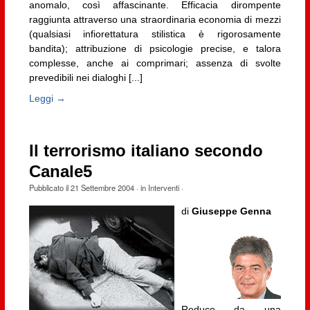
anomalo, così affascinante. Efficacia dirompente
raggiunta attraverso una straordinaria economia di mezzi
(qualsiasi infiorettatura stilistica è rigorosamente
bandita); attribuzione di psicologie precise, e talora
complesse, anche ai comprimari; assenza di svolte
prevedibili nei dialoghi [...]
Leggi →
Il terrorismo italiano secondo
Canale5
Pubblicato il
21 Settembre 2004
· in
Interventi
·
di
Giuseppe Genna
Reduce da una