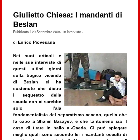
Giulietto Chiesa: I mandanti di
Beslan
Pubblicato il
20 Settembre 2004
· in
Interviste
·
di
Enrico Piovesana
Nei suoi articoli e
nelle sue interviste di
questi ultimi giorni
sulla tragica vicenda
di Beslan lei ha
sostenuto che dietro
il sequestro della
scuola non ci sarebbe
solo l’ala
fondamentalista del separatismo ceceno, quella che
fa capo a Shamil Basayev, e che tantomeno sia il
caso di tirare in ballo al-Qaeda. Ci può spiegare
meglio quali sono secondo lei i mandanti occulti di