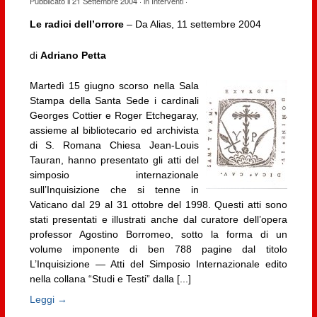
Pubblicato il
21 Settembre 2004
· in
Interventi
·
Le radici dell’orrore
– Da Alias, 11 settembre 2004
di
Adriano Petta
Martedì 15 giugno scorso nella Sala
Stampa della Santa Sede i cardinali
Georges Cottier e Roger Etchegaray,
assieme al bibliotecario ed archivista
di S. Romana Chiesa Jean-Louis
Tauran, hanno presentato gli atti del
simposio internazionale
sull’Inquisizione che si tenne in
Vaticano dal 29 al 31 ottobre del 1998. Questi atti sono
stati presentati e illustrati anche dal curatore dell’opera
professor Agostino Borromeo, sotto la forma di un
volume imponente di ben 788 pagine dal titolo
L’Inquisizione — Atti del Simposio Internazionale edito
nella collana “Studi e Testi” dalla [...]
Leggi →