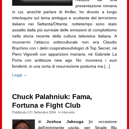
presentazione romana
in cui, anziché parlare di thriller, ho dovuto a lungo
interloquire sul tema ambiguo e scottante del terrorismo
italiano nei Settanta/Ottanta, nottetempo sono stato
assalito dalla più surreale delle emissioni di complottismo
nella storia recente della cultura televisiva italiana. A
muovermi l’attacco sottoculturale non era Claudio
Brachino con i deliri cospirativoufologici di Top Secret, né
Piero Vigorelli con apparizioni mariane, né Gabriele La
Porta con arditezze new age. No: muoveva i suoi
fendenti, in una sorta di resurrezione postuma ma [...]
Leggi →
Chuck Palahniuk: Fama,
Fortuna e Fight Club
Pubblicato il
21 Settembre 2004
· in
Interviste
·
di
Joshua Jabcuga
[in occasione
dell’imminente uscita, per Strade Blu