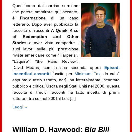
Quest’uomo dal sorriso sornione
che potete ammirare qui accanto,
è l’incarnazione di un caso
letterario. Dopo aver pubblicato la
raccolta di racconti
A Quick Kiss
of Redemption and Other
Stories
e aver visto comparire i
suoi lavori sulle più prestigiose
riviste americane come “Harper’s”,
“Esquire”, “the Paris Review”,
David Means, con la sua seconda opera
Episodi
incendiari assortiti
[uscito per
Minimum Fax
, da cui è
espunto questo ritratto, ndr], ha letteralmente incantato
pubblico e critica. Uscita negli Stati Uniti nel 2000, questa
raccolta di tredici racconti ha fatto incetta di premi
letterari, tra cui nel 2001 il Los [...]
Leggi →
William D. Haywood:
Big Bill