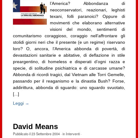
l’America? Abbondanza di
neoconservatori, reazionari, leghisti
texani, folli paranoici? Oppure di
movimenti che elaborano alternative
visioni del mondo, sentimenti di
comunitarismo coraggioso, coraggio nell’affrontare gli
stolidi giorni neri che il presente (e un regime) riservano
loro? O, ancora, l’America abbonda di povertà, di
devastazioni sanitarie e abitative, di deflazione in stile
preargentino, di homeless e disperati d’ogni razza e
specie, di solitudine psichiatrica e di carcasse umane?
Abbonda di ricordi tragici, dal Vietnam alle Torri Gemelle,
passando per il reaganismo e la dinastia Bush? Forse,
addirittura, abbonda di sguardo: uno sguardo svuotato,
[...]
Leggi →
David Means
Pubblicato il
23 Settembre 2004
· in
Interventi
·