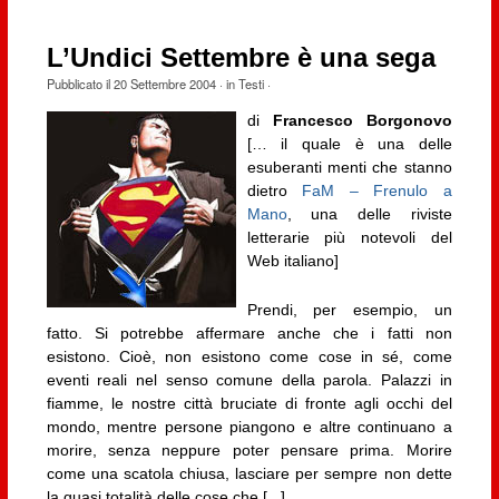
L’Undici Settembre è una sega
Pubblicato il
20 Settembre 2004
· in
Testi
·
di
Francesco Borgonovo
[… il quale è una delle
esuberanti menti che stanno
dietro
FaM – Frenulo a
Mano
, una delle riviste
letterarie più notevoli del
Web italiano]
Prendi, per esempio, un
fatto. Si potrebbe affermare anche che i fatti non
esistono. Cioè, non esistono come cose in sé, come
eventi reali nel senso comune della parola. Palazzi in
fiamme, le nostre città bruciate di fronte agli occhi del
mondo, mentre persone piangono e altre continuano a
morire, senza neppure poter pensare prima. Morire
come una scatola chiusa, lasciare per sempre non dette
la quasi totalità delle cose che [...]