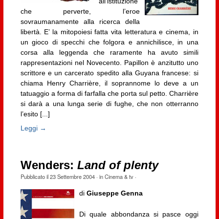
all’istituzione
che perverte, l’eroe
sovraumanamente alla ricerca della
libertà. E’ la mitopoiesi fatta vita letteratura e cinema, in
un gioco di specchi che folgora e annichilisce, in una
corsa alla leggenda che raramente ha avuto simili
rappresentazioni nel Novecento. Papillon è anzitutto uno
scrittore e un carcerato spedito alla Guyana francese: si
chiama Henry Charrière, il soprannome lo deve a un
tatuaggio a forma di farfalla che porta sul petto. Charrière
si darà a una lunga serie di fughe, che non otterranno
l’esito [...]
Leggi →
Wenders:
Land of plenty
Pubblicato il
23 Settembre 2004
· in
Cinema & tv
·
di
Giuseppe Genna
Di quale abbondanza si pasce oggi