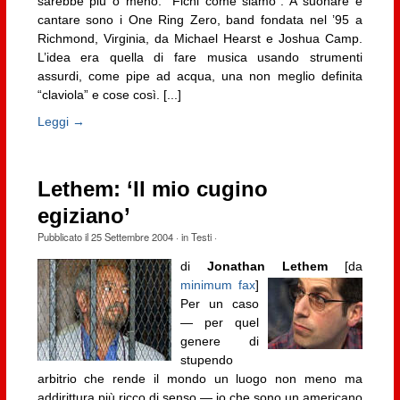
sarebbe più o meno: “Fichi come siamo”. A suonare e
cantare sono i One Ring Zero, band fondata nel ’95 a
Richmond, Virginia, da Michael Hearst e Joshua Camp.
L’idea era quella di fare musica usando strumenti
assurdi, come pipe ad acqua, una non meglio definita
“claviola” e cose così. [...]
Leggi →
Lethem: ‘Il mio cugino
egiziano’
Pubblicato il
25 Settembre 2004
· in
Testi
·
di
Jonathan Lethem
[da
minimum fax
]
Per un caso
— per quel
genere di
stupendo
arbitrio che rende il mondo un luogo non meno ma
addirittura più ricco di senso — io che sono un americano