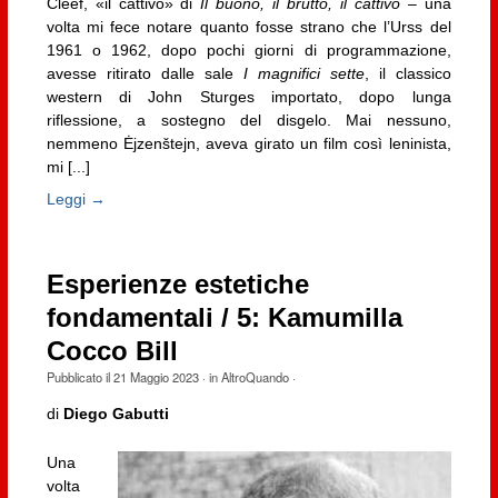
Cleef, «il cattivo» di
Il buono, il brutto, il cattivo
– una
volta mi fece notare quanto fosse strano che l’Urss del
1961 o 1962, dopo pochi giorni di programmazione,
avesse ritirato dalle sale
I magnifici sette
, il classico
western di John Sturges importato, dopo lunga
riflessione, a sostegno del disgelo. Mai nessuno,
nemmeno Ėjzenštejn, aveva girato un film così leninista,
mi [...]
Leggi →
Esperienze estetiche
fondamentali / 5: Kamumilla
Cocco Bill
Pubblicato il
21 Maggio 2023
· in
AltroQuando
·
di
Diego Gabutti
Una
volta