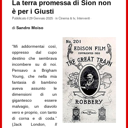
La terra promessa di Sion non
è per i Giusti
Pubblicato il
29 Gennaio 2025
· in
Cinema & tv
,
Interventi
·
di
Sandro Moiso
“Mi addormentai così,
oppresso dal cupo
destino che sembrava
incombere su di noi.
Pensavo a Brigham
Young, che nella mia
fantasia di bambino
aveva assunto le
dimensioni di un
gigantesco essere
malvagio, un diavolo
vero e proprio, con tanto
di corna e di coda.”
(Jack London,
Il