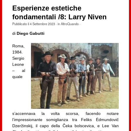
Esperienze estetiche
fondamentali /8: Larry Niven
Pubblicato il
4 Settembre 2023
· in
AltroQuando
·
di
Diego Gabutti
Roma,
1984.
Sergio
Leone
– al
quale
s’accennava la volta scorsa, facendo notare
l’impressionante somiglianza tra Feliks Ėdmundovič
Dzeržinskij, il capo della Čeka bolscevica, e Lee Van