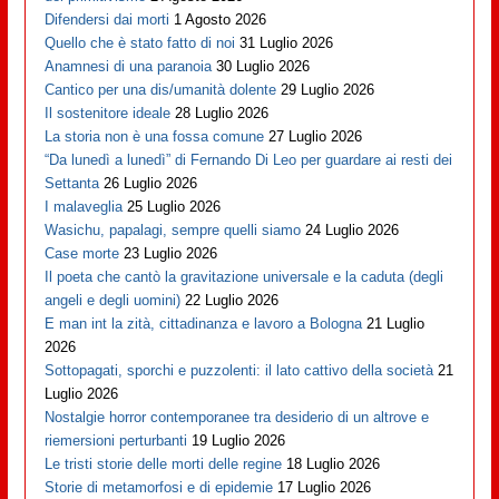
Difendersi dai morti
1 Agosto 2026
Quello che è stato fatto di noi
31 Luglio 2026
Anamnesi di una paranoia
30 Luglio 2026
Cantico per una dis/umanità dolente
29 Luglio 2026
Il sostenitore ideale
28 Luglio 2026
La storia non è una fossa comune
27 Luglio 2026
“Da lunedì a lunedì” di Fernando Di Leo per guardare ai resti dei
Settanta
26 Luglio 2026
I malaveglia
25 Luglio 2026
Wasichu, papalagi, sempre quelli siamo
24 Luglio 2026
Case morte
23 Luglio 2026
Il poeta che cantò la gravitazione universale e la caduta (degli
angeli e degli uomini)
22 Luglio 2026
E man int la zità, cittadinanza e lavoro a Bologna
21 Luglio
2026
Sottopagati, sporchi e puzzolenti: il lato cattivo della società
21
Luglio 2026
Nostalgie horror contemporanee tra desiderio di un altrove e
riemersioni perturbanti
19 Luglio 2026
Le tristi storie delle morti delle regine
18 Luglio 2026
Storie di metamorfosi e di epidemie
17 Luglio 2026