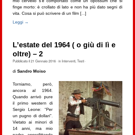
mio cervello s’è comportato come un opossum che si
finge morto: è crollato di lato e non ha più dato segni di
vita. Cosa si può scrivere di un film [...]
Leggi →
L’estate del 1964 ( o giù di lì e
oltre) – 2
Pubblicato il
21 Gennaio 2016
· in
Interventi
,
Testi
·
di
Sandro Moiso
Torniamo, però,
ancora al 1964.
Quando arrivò pure
il primo western di
Sergio Leone: “Per
un pugno di dollari”.
Vietato ai minori di
14 anni, ma mio
padre, approfittando