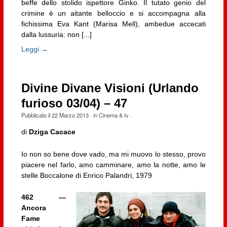
beffe dello stolido ispettore Ginko. Il tutato genio del
crimine è un aitante belloccio e si accompagna alla
fichissima Eva Kant (Marisa Mell), ambedue accecati
dalla lussuria: non [...]
Leggi →
Divine Divane Visioni (Urlando
furioso 03/04) – 47
Pubblicato il
22 Marzo 2013
· in
Cinema & tv
·
di
Dziga Cacace
Io non so bene dove vado, ma mi muovo lo stesso, provo
piacere nel farlo, amo camminare, amo la notte, amo le
stelle Boccalone di Enrico Palandri, 1979
462 —
Ancora
Fame