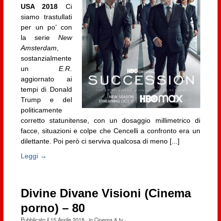
USA 2018
Ci
siamo trastullati
per un po’ con
la serie
New
Amsterdam
,
sostanzialmente
un
E.R
.
aggiornato ai
tempi di Donald
Trump e del
politicamente
corretto statunitense, con un dosaggio millimetrico di
facce, situazioni e colpe che Cencelli a confronto era un
dilettante. Poi però ci serviva qualcosa di meno [...]
Leggi →
Divine Divane Visioni (Cinema
porno) – 80
Pubblicato il
15 Aprile 2018
· in
Cinema & tv
·