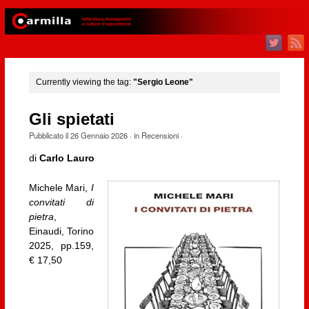
Currently viewing the tag:
"Sergio Leone"
Gli spietati
Pubblicato il
26 Gennaio 2026
· in
Recensioni
·
di
Carlo Lauro
Michele Mari,
I
convitati di
pietra
,
Einaudi, Torino
2025, pp.159,
€ 17,50