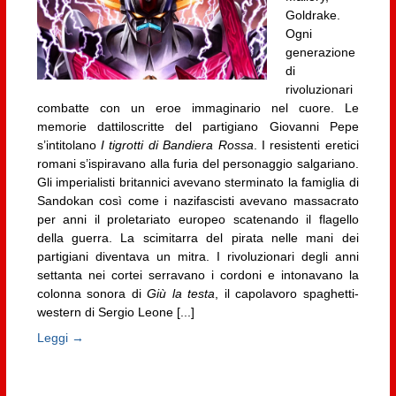
Goldrake.
Ogni
generazione
di
rivoluzionari
combatte con un eroe immaginario nel cuore. Le
memorie dattiloscritte del partigiano Giovanni Pepe
s’intitolano
I tigrotti di Bandiera Rossa
. I resistenti eretici
romani s’ispiravano alla furia del personaggio salgariano.
Gli imperialisti britannici avevano sterminato la famiglia di
Sandokan così come i nazifascisti avevano massacrato
per anni il proletariato europeo scatenando il flagello
della guerra. La scimitarra del pirata nelle mani dei
partigiani diventava un mitra. I rivoluzionari degli anni
settanta nei cortei serravano i cordoni e intonavano la
colonna sonora di
Giù la testa
, il capolavoro spaghetti-
western di Sergio Leone [...]
Leggi →