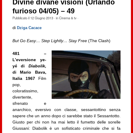
Divine divane visioni (Urlando
furioso 04/05) – 49
Pubblicato il
12 Giugno 2013
· in
Cinema & tv
·
di
Dziga Cacace
But Go Easy… Step Lightly… Stay Free
(The Clash)
481 –
L’eversione ye-
yé di
Diabolik,
di Mario Bava,
Italia 1967
Film
pop,
coloratissimo,
divertente,
sfrenato e
anarchico, eversivo con classe, sessantottino senza
sapere che un anno dopo ci sarebbe stato il Sessantotto.
Giusto per chi non ha mai letto il fumetto delle sorelle
Giussani: Diabolik è un sofisticato criminale che si fa