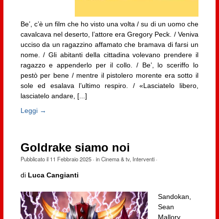
Be’, c’è un film che ho visto una volta / su di un uomo che
cavalcava nel deserto, l’attore era Gregory Peck. / Veniva
ucciso da un ragazzino affamato che bramava di farsi un
nome. / Gli abitanti della cittadina volevano prendere il
ragazzo e appenderlo per il collo. / Be’, lo sceriffo lo
pestò per bene / mentre il pistolero morente era sotto il
sole ed esalava l’ultimo respiro. / «Lasciatelo libero,
lasciatelo andare, [...]
Leggi →
Goldrake siamo noi
Pubblicato il
11 Febbraio 2025
· in
Cinema & tv
,
Interventi
·
di
Luca Cangianti
Sandokan,
Sean
Mallory,