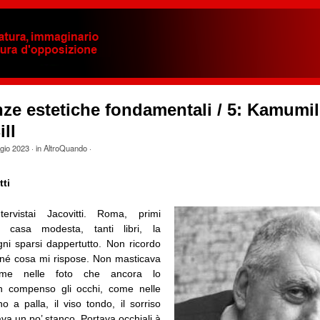
ze estetiche fondamentali / 5: Kamumil
ll
gio 2023
· in
AltroQuando
·
ti
ervistai Jacovitti. Roma, primi
 casa modesta, tanti libri, la
gni sparsi dappertutto. Non ricordo
i né cosa mi rispose. Non masticava
ome nelle foto che ancora lo
n compenso gli occhi, come nelle
no a palla, il viso tondo, il sorriso
a un po’ stanco. Portava occhiali à