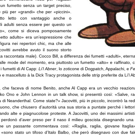
 un fumetto senza un target preciso,
più per «grandi» che per «piccini».
to letto con vantaggio anche o
gli adulti senza essere per questo un
to», come si diceva pomposamente
metto adulto» era un’espressione che
igura nei repertori chic, ma che alle
covitti avrebbe avuto il suono storto
ta raccontata male). Cocco Bill, a differenza dei fumetti «adulti», eter
 alle mode del momento, era piuttosto un fumetto «alto» e raffinato, c
s i fumetti di Al Capp:
Li’l Abner
, lo zoticone di Dogpatch, Appalachi, e
Fe
 e mascelluto à la Dick Tracy protagonista delle strip preferite da Li’l A
, che faceva di nome Benito, anche Al Capp era un vecchio reaziona
ko Ono e John Lennon in un talk show, si presentò così: «Salve, r
sta di Neanderthal. Come state?» Jacovitti, più in piccolo, incontrò la r
ono, che chiusero d’autorità una sua storia a puntate perché i lettor
ando alte e piagnucolose proteste. A Jacovitti, uno dei massimi artis
si perdonò d’aver preso per il naso il milieu goscista disegnando una
he un passante commentava così: «Raglia, raglia, giovane Itaglia
, «sono stato un tifoso d’Italo Balbo, che però disegnavo con due falc