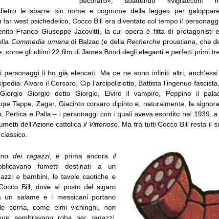
pecoraro», sbattendo «vigliacconi m
dietro le sbarre «in nome e cognome della legge» per galoppare,
un far west psichedelico, Cocco Bill era diventato col tempo il personagg
enito Franco Giuseppe Jacovitti, la cui opera è fitta di protagonisti 
ella
Commedia umana
di Balzac (e della
Recherche
proustiana, che d
le, come gli ultimi 22 film di James Bond degli eleganti e perfetti primi tre
i personaggi li ho già elencati. Ma ce ne sono infiniti altri, anch’ess
ipedia: Alvaro il Corsaro, Cip l’arcipoliziotto, Battista l’ingenuo fascis
Giorgio Giorgio detto Giorgio, Elviro il vampiro, Peppino il palad
ippe Tappe, Zagar, Giacinto corsaro dipinto e, naturalmente, la signo
o, Pertica e Palla – i personaggi con i quali aveva esordito nel 1939, a 
umetti dell’Azione cattolica
il Vittorioso
. Ma tra tutti Cocco Bill resta il
 classico.
rno dei ragazzi
, e prima ancora
il
blicavano fumetti destinati a un
gazzi e bambini, le tavole caotiche e
 Cocco Bill, dove al posto del sigaro
 un salame e i messicani portano
le corna, come elmi vichinghi, non
ure sembravano roba per ragazzi.