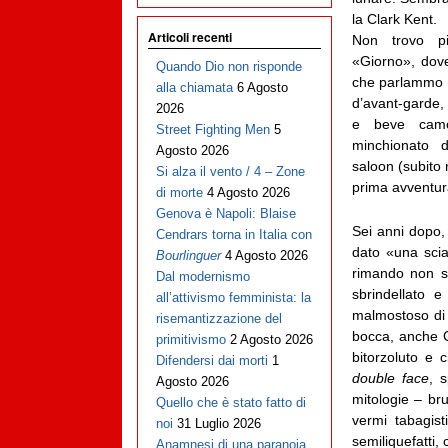
la Clark Kent.
Articoli recenti
Non trovo pi
«Giorno», dov
Quando Dio non risponde
che parlammo so
alla chiamata
6 Agosto
d’avant-garde, 
2026
e beve camo
Street Fighting Men
5
minchionato 
Agosto 2026
saloon (subito 
Si alza il vento / 4 – Zone
prima avventura
di morte
4 Agosto 2026
Genova è Napoli: Blaise
Sei anni dopo,
Cendrars torna in Italia con
dato «una scia
Bourlinguer
4 Agosto 2026
rimando non si
Dal modernismo
sbrindellato 
all’attivismo femminista: la
malmostoso di 
risemantizzazione del
bocca, anche C
primitivismo
2 Agosto 2026
bitorzoluto e 
Difendersi dai morti
1
double face
, 
Agosto 2026
mitologie – br
Quello che è stato fatto di
vermi tabagist
noi
31 Luglio 2026
semiliquefatti, 
Anamnesi di una paranoia