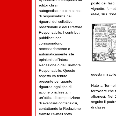
posto dei fasc
editor chi si
vignette, fume
autogestiscono con senso
Male
, su
Cuor
di responsabilità nei
riguardi del collettivo
redazionale e del Direttore
Responsabile. I contributi
pubblicati non
corrispondono
necessariamente e
automaticamente alle
opinioni dell'intera
Redazione o del Direttore
Responsabile. Questo
questa mirabil
aspetto va tenuto
presente per quanto
Nato a Termoli
riguarda ogni tipo di
ferroviere che 
azione o richiesta, in
albanesi. Nel
un'ottica di composizione
seguito il padr
di eventuali contenziosi,
di classe.
contattando la Redazione
tramite l'e-mail sotto