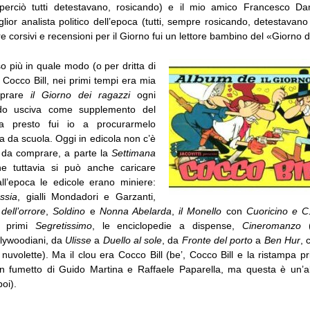
perciò tutti detestavano, rosicando) e il mio amico Francesco Da
miglior analista politico dell’epoca (tutti, sempre rosicando, detestavan
re corsivi e recensioni per il Giorno fui un lettore bambino del «Giorno d
 più in quale modo (o per dritta di
di Cocco Bill, nei primi tempi era mia
prare
il Giorno dei ragazzi
ogni
ndo usciva come supplemento del
ma presto fui io a procurarmelo
 da scuola. Oggi in edicola non c’è
a da comprare, a parte la
Settimana
he tuttavia si può anche caricare
all’epoca le edicole erano miniere:
ssia
, gialli Mondadori e Garzanti,
dell’orrore
,
Soldino
e
Nonna Abelarda
,
il Monello
con
Cuoricino e C
i primi
Segretissimo
, le enciclopedie a dispense,
Cineromanzo
(
llywoodiani, da
Ulisse
a
Duello al sole
, da
Fronte del porto
a
Ben Hur
, 
e nuvolette). Ma il clou era Cocco Bill (be’, Cocco Bill e la ristampa p
an fumetto di Guido Martina e Raffaele Paparella, ma questa è un’alt
oi).