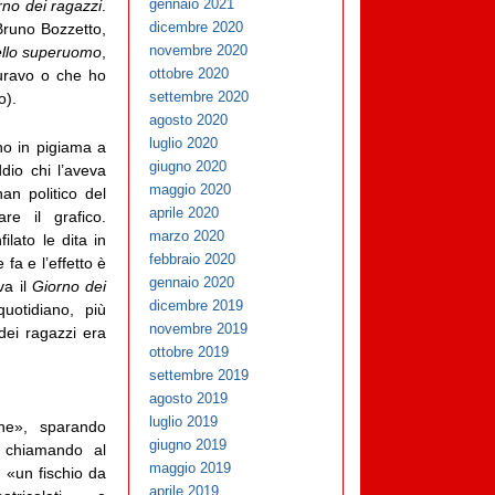
gennaio 2021
rno dei ragazzi
.
dicembre 2020
Bruno Bozzetto,
novembre 2020
ello superuomo
,
ottobre 2020
curavo o che ho
settembre 2020
o).
agosto 2020
luglio 2020
o in pigiama a
giugno 2020
ddio chi l’aveva
maggio 2020
an politico del
aprile 2020
are il grafico.
marzo 2020
filato le dita in
febbraio 2020
fa e l’effetto è
gennaio 2020
va il
Giorno dei
dicembre 2019
uotidiano, più
novembre 2019
dei ragazzi era
ottobre 2019
settembre 2019
agosto 2019
luglio 2019
ne», sparando
giugno 2019
, chiamando al
maggio 2019
n «un fischio da
aprile 2019