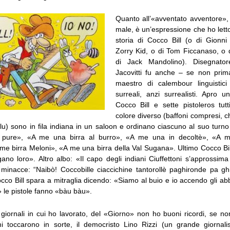
Quanto all’«avventato avventore»,
male, è un’espressione che ho lett
storia di Cocco Bill (o di Gionni
Zorry Kid, o di Tom Ficcanaso, o
di Jack Mandolino). Disegnator
Jacovitti fu anche – se non prim
maestro di calembour linguisti
surreali, anzi surrealisti. Apro 
Cocco Bill e sette pistoleros tut
colore diverso (baffoni compresi, chi 
blu) sono in fila indiana in un saloon e ordinano ciascuno al suo tur
 pure», «A me una birra al burro», «A me una in decoltè», «A m
me birra Meloni», «A me una birra della Val Sugana». Ultimo Cocco Bi
ano loro». Altro albo: «Il capo degli indiani Ciuffettoni s’approssima
li minacce: “Naibò! Coccobille ciaccichine tantorollè paghironde pa gh
co Bill spara a mitraglia dicendo: «Siamo al buio e io accendo gli ab
 le pistole fanno «bàu bàu».
 giornali in cui ho lavorato, del «Giorno» non ho buoni ricordi, se n
mi toccarono in sorte, il democristo Lino Rizzi (un grande giornali