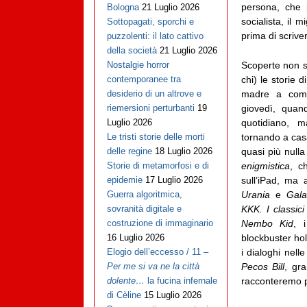
persona, che 
Bologna
21 Luglio 2026
socialista, il 
Sottopagati, sporchi e
prima di scrive
puzzolenti: il lato cattivo
della società
21 Luglio 2026
Scoperte non so
Nostalgie horror
chi) le storie 
contemporanee tra
madre a com
desiderio di un altrove e
giovedì, qua
riemersioni perturbanti
19
quotidiano, 
Luglio 2026
tornando a casa
Le tristi storie delle morti
quasi più null
delle regine
18 Luglio 2026
enigmistica
, c
Storie di metamorfosi e di
sull’iPad, ma 
epidemie
17 Luglio 2026
Urania
e
Gala
Guerra algoritmica,
KKK. I classici 
sovranità digitale e
Nembo Kid
, 
costruzione di immaginario
blockbuster ho
16 Luglio 2026
i dialoghi nell
Elogio dell’eccesso / 11 –
Pecos Bill
, gr
Per me si va ne la città
racconteremo p
dolente…
la fucina infernale
di Cèline
15 Luglio 2026