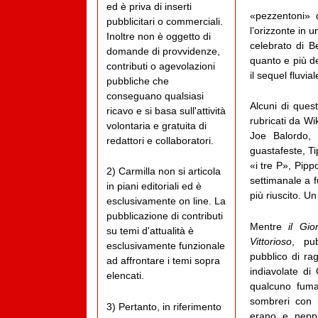
ed è priva di inserti
«pezzentoni» 
pubblicitari o commerciali.
l’orizzonte in 
Inoltre non è oggetto di
celebrato di B
domande di provvidenze,
quanto e più d
contributi o agevolazioni
il sequel fluvia
pubbliche che
conseguano qualsiasi
Alcuni di quest
ricavo e si basa sull'attività
rubricati da Wik
volontaria e gratuita di
Joe Balordo, 
redattori e collaboratori.
guastafeste, T
«i tre P», Pipp
2) Carmilla non si articola
settimanale a f
in piani editoriali ed è
più riuscito. Un
esclusivamente on line. La
pubblicazione di contributi
Mentre
il Gio
su temi d'attualità è
Vittorioso
, pub
esclusivamente funzionale
pubblico di ra
ad affrontare i temi sopra
indiavolate di
elencati.
qualcuno fuma
sombreri con 
3) Pertanto, in riferimento
erano e nepp