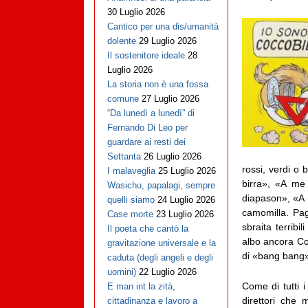
30 Luglio 2026
Cantico per una dis/umanità
dolente
29 Luglio 2026
Il sostenitore ideale
28
Luglio 2026
La storia non è una fossa
comune
27 Luglio 2026
“Da lunedì a lunedì” di
Fernando Di Leo per
guardare ai resti dei
Settanta
26 Luglio 2026
rossi, verdi o 
I malaveglia
25 Luglio 2026
birra», «A me
Wasichu, papalagi, sempre
diapason», «A 
quelli siamo
24 Luglio 2026
camomilla. Pag
Case morte
23 Luglio 2026
sbraita terribi
Il poeta che cantò la
albo ancora Coc
gravitazione universale e la
di «bang bang»
caduta (degli angeli e degli
uomini)
22 Luglio 2026
Come di tutti i
E man int la zità,
direttori che 
cittadinanza e lavoro a