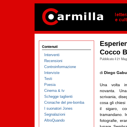
Esperien
Contenuti
Cocco Bi
Interventi
Pubblicato il
21 Mag
Recensioni
Controinformazione
di
Diego Gabut
Interviste
Testi
Poesia
Una volta int
Cinema & tv
novanta. Una
Schegge taglienti
scrivania, dise
Cronache del pre-bomba
cosa gli chies
I suonatori Jones
il sigaro, c
Segnalazioni
tramandano. I
AltroQuando
fotografie, era
lunare. Sembrav