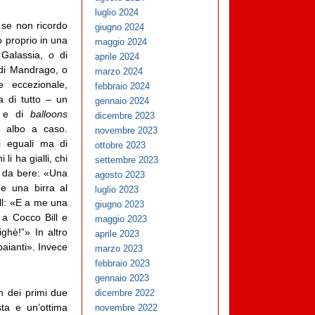
luglio 2024
 se non ricordo
giugno 2024
o proprio in una
maggio 2024
 Galassia, o di
aprile 2024
 di Mandrago, o
marzo 2024
e eccezionale,
febbraio 2024
a di tutto – un
gennaio 2024
ci e di
balloons
dicembre 2023
un albo a caso.
novembre 2023
ti eguali ma di
ottobre 2023
li ha gialli, chi
settembre 2023
no da bere: «Una
agosto 2023
e una birra al
luglio 2023
ll: «E a me una
giugno 2023
 a Cocco Bill e
maggio 2023
ighè!”» In altro
aprile 2023
baianti». Invece
marzo 2023
febbraio 2023
gennaio 2023
on dei primi due
dicembre 2022
sta e un’ottima
novembre 2022