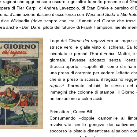
r ragioni che oggi mi sono oscure, ogni altro fumetto presente sul
Gio
pera di Pier Carpi, di Andrea Lavezzolo, di Stan Drake e persino di 
inema d’animazione italiano d’eccellenza con
West and Soda
e
Mio frat
 dice Wikipedia (dove scopro che, tra i fumetti del Giorno che tras
’era anche «Dan Dare, pilota del futuro» di Frank Hampson, niente men
Logo del
Giorno dei ragazzi
era un ragazzin
strisce verdi e gialle visto di schiena. Sa I
inventato e perché l’Eni d’Enrico Mattei, kh
giornale, l’avesse adottato senza licenzi
Braccia aperte, i capelli ritti, come chi ha in
una presa di corrente per vedere l’effetto che 
che si è preso la scossa, il ragazzino regge
ragazzi
. Formato tabloid, lo stesso del q
immagini che colonne di stampa, il Giorno 
un lenzuolone a colori acidi.
Prim’attore, Cocco Bill.
Consumando «doppie camomille al limo
revolverate «nelle gengive dei cattivoni»
soccorso le pistole dimenticate al saloon co