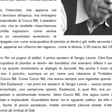
ù l’intervista, che apparve sul
e lavoravo all’epoca, ma immagino
prattutto di Cocco Bill, il pistolero
che «ha le rivoltelle chiacchierone
milla espresso», come veniva
da un «avventato avventore» di
ripagato con «una sciacquatina di piombo ai denti») già nella seconda 
, apparsa sul «Giorno dei ragazzi», come si diceva, il 28 marzo del 1
 in
Per un pugno di dollari
, il primo western di Sergio Leone, Clint E
cquatina di piombo ai denti» dei bandidos che avevano offeso il s
 sa quanto involontario ai dialoghi di Jacovitti. Ma anche il mulo di
e con il poncho, suonava un po’ come una citazione di Trottalem
Cocco Bill. Come Cocco Bill, che aveva sempre una sigaretta spenta a
lint Eastwood – nei primi tre western di Sergio Leone – aveva sempre
cincischiato, uno zampirone spento. Eastwood, in quei film, era u
spietato e sentimentale insieme. Idem Cocco Bill, che agiva come il 
utale e implacabile. Guardatelo bene: ha lo sguardo cattivo, da elfo c
i, lische di pesce perplesse, matite sorridenti (alcune dotate d’attr
come gli orologi di Dalí.