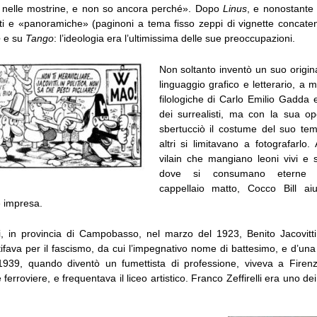
i nelle mostrine, e non so ancora perché». Dopo
Linus
, e nonostant
tti e «panoramiche» (paginoni a tema fisso zeppi di vignette concate
e
e su
Tango
: l’ideologia era l’ultimissima delle sue preoccupazioni.
Non soltanto inventò un suo origina
linguaggio grafico e letterario, a m
filologiche di Carlo Emilio Gadda 
dei surrealisti, ma con la sua o
sbertucciò il costume del suo te
altri si limitavano a fotografarlo.
vilain che mangiano leoni vivi e s
dove si consumano eterne 
cappellaio matto, Cocco Bill aiu
e impresa.
, in provincia di Campobasso, nel marzo del 1923, Benito Jacovitti 
tifava per il fascismo, da cui l’impegnativo nome di battesimo, e d’una
 1939, quando diventò un fumettista di professione, viveva a Firen
e ferroviere, e frequentava il liceo artistico. Franco Zeffirelli era uno d