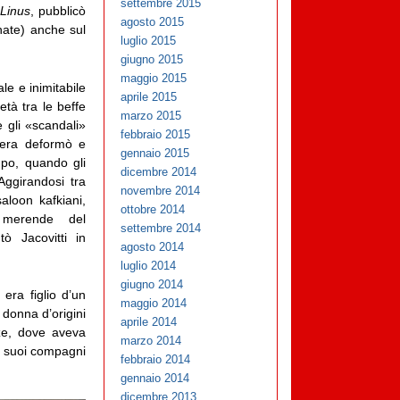
settembre 2015
e
Linus
, pubblicò
agosto 2015
nate) anche sul
luglio 2015
giugno 2015
maggio 2015
le e inimitabile
aprile 2015
età tra le beffe
marzo 2015
e gli «scandali»
febbraio 2015
pera deformò e
gennaio 2015
mpo, quando gli
dicembre 2014
 Aggirandosi tra
novembre 2014
aloon kafkiani,
ottobre 2014
merende del
settembre 2014
tò Jacovitti in
agosto 2014
luglio 2014
giugno 2014
era figlio d’un
maggio 2014
 donna d’origini
aprile 2014
ze, dove aveva
marzo 2014
ei suoi compagni
febbraio 2014
gennaio 2014
dicembre 2013