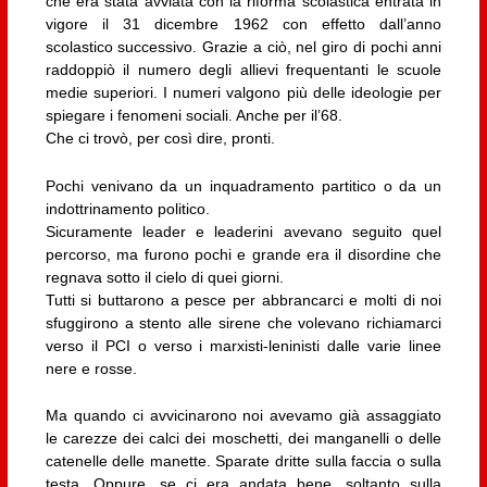
che era stata avviata con la riforma scolastica entrata in
vigore il 31 dicembre 1962 con effetto dall’anno
scolastico successivo. Grazie a ciò, nel giro di pochi anni
raddoppiò il numero degli allievi frequentanti le scuole
medie superiori. I numeri valgono più delle ideologie per
spiegare i fenomeni sociali. Anche per il’68.
Che ci trovò, per così dire, pronti.
Pochi venivano da un inquadramento partitico o da un
indottrinamento politico.
Sicuramente leader e leaderini avevano seguito quel
percorso, ma furono pochi e grande era il disordine che
regnava sotto il cielo di quei giorni.
Tutti si buttarono a pesce per abbrancarci e molti di noi
sfuggirono a stento alle sirene che volevano richiamarci
verso il PCI o verso i marxisti-leninisti dalle varie linee
nere e rosse.
Ma quando ci avvicinarono noi avevamo già assaggiato
le carezze dei calci dei moschetti, dei manganelli o delle
catenelle delle manette. Sparate dritte sulla faccia o sulla
testa. Oppure, se ci era andata bene, soltanto sulla