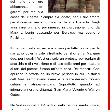
del fatto che ero
abbastanza alto,
garantì per me alla
cassa del cinema. Sempre sia lodato, per il suo amore
per il cinema western, mica per la sua liberalità. Negli
anni avrei prima o poi rimesso in discussione tutto, da
Marx a Lenin passando per Bordiga, ma Leone e
Peckinpah mai.
Il discorso sulla violenza e il sangue fatto prima per la
narrativa odierna vale altrettanto per il cinema. Ma quei
due, per i quali il West era solo un pretesto per parlare di
anarchia e di rivoluzione e di uso delle armi per riparare
ai torti dei potenti, furono un’altra cosa. Dei maestri. Che
aprirono la strada ad un breve periodo in cui i pistoleri
dell’Ovest sembravano avere le fattezze dei rivoluzionari
cubani e latinoamericani. Soprattutto quando ad
interpretarli erano chiamati Gian Maria Volonté o Warren
Oates.
Nell’autunno del 1964 entrai nella scuola media unica,