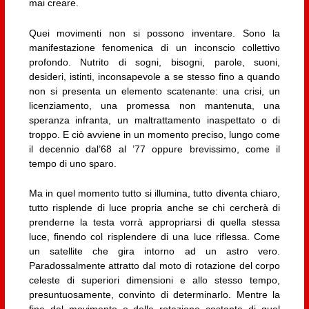
mai creare.
Quei movimenti non si possono inventare. Sono la
manifestazione fenomenica di un inconscio collettivo
profondo. Nutrito di sogni, bisogni, parole, suoni,
desideri, istinti, inconsapevole a se stesso fino a quando
non si presenta un elemento scatenante: una crisi, un
licenziamento, una promessa non mantenuta, una
speranza infranta, un maltrattamento inaspettato o di
troppo. E ciò avviene in un momento preciso, lungo come
il decennio dal’68 al ’77 oppure brevissimo, come il
tempo di uno sparo.
Ma in quel momento tutto si illumina, tutto diventa chiaro,
tutto risplende di luce propria anche se chi cercherà di
prenderne la testa vorrà appropriarsi di quella stessa
luce, finendo col risplendere di una luce riflessa. Come
un satellite che gira intorno ad un astro vero.
Paradossalmente attratto dal moto di rotazione del corpo
celeste di superiori dimensioni e allo stesso tempo,
presuntuosamente, convinto di determinarlo. Mentre la
fine del movimento e della rotazione costante di quel