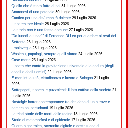
Quello che è stato fatto di noi
31 Luglio 2026
Anamnesi di una paranoia
30 Luglio 2026
Cantico per una dis/umanità dolente
29 Luglio 2026
Il sostenitore ideale
28 Luglio 2026
La storia non è una fossa comune
27 Luglio 2026
“Da lunedì a lunedì” di Fernando Di Leo per guardare ai resti dei
Settanta
26 Luglio 2026
I malaveglia
25 Luglio 2026
Wasichu, papalagi, sempre quelli siamo
24 Luglio 2026
Case morte
23 Luglio 2026
Il poeta che cantò la gravitazione universale e la caduta (degli
angeli e degli uomini)
22 Luglio 2026
E man int la zità, cittadinanza e lavoro a Bologna
21 Luglio
2026
Sottopagati, sporchi e puzzolenti: il lato cattivo della società
21
Luglio 2026
Nostalgie horror contemporanee tra desiderio di un altrove e
riemersioni perturbanti
19 Luglio 2026
Le tristi storie delle morti delle regine
18 Luglio 2026
Storie di metamorfosi e di epidemie
17 Luglio 2026
Guerra algoritmica, sovranità digitale e costruzione di