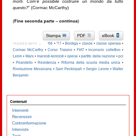
morti. Com’è possibile costruire un mondo da tutto
questo?
” (Cormac McCarthy)
(
Fine seconda parte –
continua
)
Stampa
PDF
eBook
'68
•
'77
•
Bordiga
•
classe
•
classe operaia
•
TAGGED WITH →
Cormac McCarthy
•
Corso Traiano
•
FIAT
•
inconscio collettivo
•
Lenin
•
Marx
•
marxisti-leninisti
•
operai
•
partito della nazione
•
pci
•
Pirandello
•
Resistenza
•
Riforma della scuola media unica
•
Rivoluzione Messicana
•
Sam Peckinpah
•
Sergio Leone
•
Walter
Benjamin
Contenuti
Interventi
Recensioni
Controinformazione
Interviste
Testi