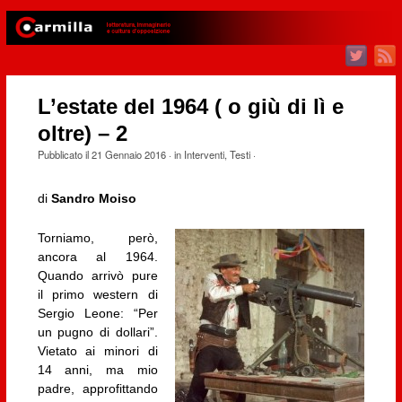
L’estate del 1964 ( o giù di lì e
oltre) – 2
Pubblicato il
21 Gennaio 2016
· in
Interventi
,
Testi
·
di
Sandro Moiso
Torniamo, però,
ancora al 1964.
Quando arrivò pure
il primo western di
Sergio Leone: “Per
un pugno di dollari”.
Vietato ai minori di
14 anni, ma mio
padre, approfittando