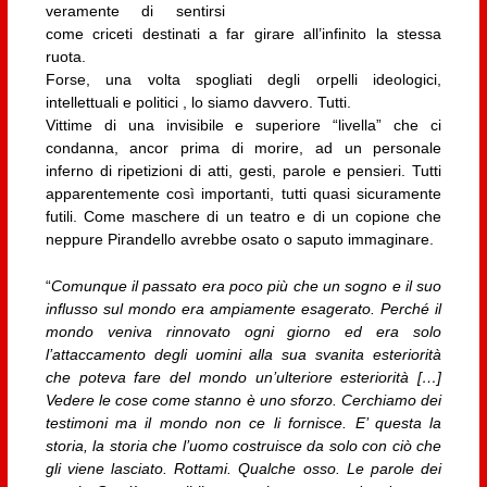
veramente di sentirsi
come criceti destinati a far girare all’infinito la stessa
ruota.
Forse, una volta spogliati degli orpelli ideologici,
intellettuali e politici , lo siamo davvero. Tutti.
Vittime di una invisibile e superiore “livella” che ci
condanna, ancor prima di morire, ad un personale
inferno di ripetizioni di atti, gesti, parole e pensieri. Tutti
apparentemente così importanti, tutti quasi sicuramente
futili. Come maschere di un teatro e di un copione che
neppure Pirandello avrebbe osato o saputo immaginare.
“
Comunque il passato era poco più che un sogno e il suo
influsso sul mondo era ampiamente esagerato. Perché il
mondo veniva rinnovato ogni giorno ed era solo
l’attaccamento degli uomini alla sua svanita esteriorità
che poteva fare del mondo un’ulteriore esteriorità […]
Vedere le cose come stanno è uno sforzo. Cerchiamo dei
testimoni ma il mondo non ce li fornisce. E’ questa la
storia, la storia che l’uomo costruisce da solo con ciò che
gli viene lasciato. Rottami. Qualche osso. Le parole dei