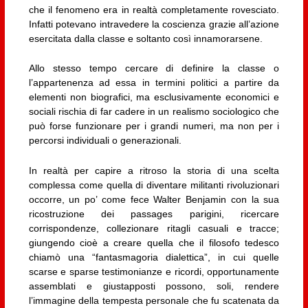
che il fenomeno era in realtà completamente rovesciato.
Infatti potevano intravedere la coscienza grazie all’azione
esercitata dalla classe e soltanto così innamorarsene.
Allo stesso tempo cercare di definire la classe o
l’appartenenza ad essa in termini politici a partire da
elementi non biografici, ma esclusivamente economici e
sociali rischia di far cadere in un realismo sociologico che
può forse funzionare per i grandi numeri, ma non per i
percorsi individuali o generazionali.
In realtà per capire a ritroso la storia di una scelta
complessa come quella di diventare militanti rivoluzionari
occorre, un po’ come fece Walter Benjamin con la sua
ricostruzione dei passages parigini, ricercare
corrispondenze, collezionare ritagli casuali e tracce;
giungendo cioè a creare quella che il filosofo tedesco
chiamò una “fantasmagoria dialettica”, in cui quelle
scarse e sparse testimonianze e ricordi, opportunamente
assemblati e giustapposti possono, soli, rendere
l’immagine della tempesta personale che fu scatenata da