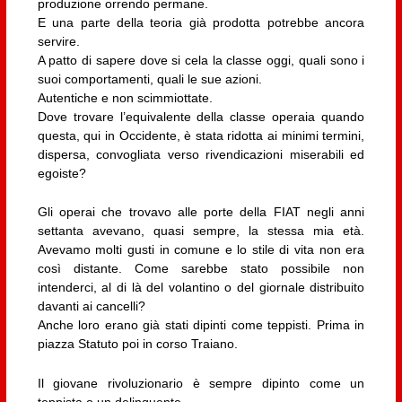
produzione orrendo permane.
E una parte della teoria già prodotta potrebbe ancora
servire.
A patto di sapere dove si cela la classe oggi, quali sono i
suoi comportamenti, quali le sue azioni.
Autentiche e non scimmiottate.
Dove trovare l’equivalente della classe operaia quando
questa, qui in Occidente, è stata ridotta ai minimi termini,
dispersa, convogliata verso rivendicazioni miserabili ed
egoiste?
Gli operai che trovavo alle porte della FIAT negli anni
settanta avevano, quasi sempre, la stessa mia età.
Avevamo molti gusti in comune e lo stile di vita non era
così distante. Come sarebbe stato possibile non
intenderci, al di là del volantino o del giornale distribuito
davanti ai cancelli?
Anche loro erano già stati dipinti come teppisti. Prima in
piazza Statuto poi in corso Traiano.
Il giovane rivoluzionario è sempre dipinto come un
teppista o un delinquente.