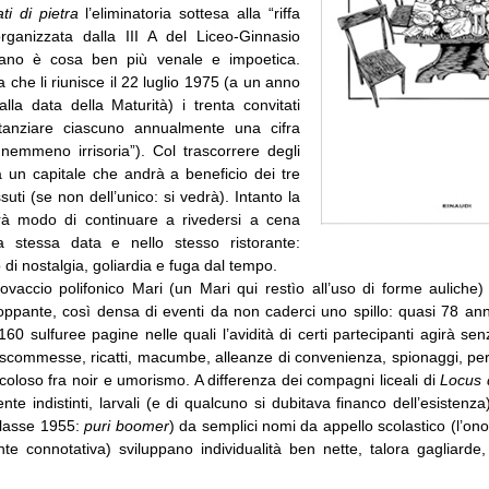
ati di pietra
l’eliminatoria sottesa alla “riffa
rganizzata dalla III A del Liceo-Ginnasio
lano è cosa ben più venale e impoetica.
 che li riunisce il 22 luglio 1975 (a un anno
lla data della Maturità) i trenta convitati
stanziare ciascuno annualmente una cifra
nemmeno irrisoria”). Col trascorrere degli
à un capitale che andrà a beneficio dei tre
suti (se non dell’unico: si vedrà). Intanto la
à modo di continuare a rivedersi a cena
a stessa data e nello stesso ristorante:
 di nostalgia, goliardia e fuga dal tempo.
vaccio polifonico Mari (un Mari qui restìo all’uso di forme auliche)
oppante, così densa di eventi da non caderci uno spillo: quasi 78 anni
0 sulfuree pagine nelle quali l’avidità di certi partecipanti agirà sen
 scommesse, ricatti, macumbe, alleanze di convenienza, spionaggi, per
coloso fra noir e umorismo. A differenza dei compagni liceali di
Locus 
te indistinti, larvali (e di qualcuno si dubitava financo dell’esistenz
 classe 1955:
puri boomer
) da semplici nomi da appello scolastico (l’on
nte connotativa) sviluppano individualità ben nette, talora gagliarde,