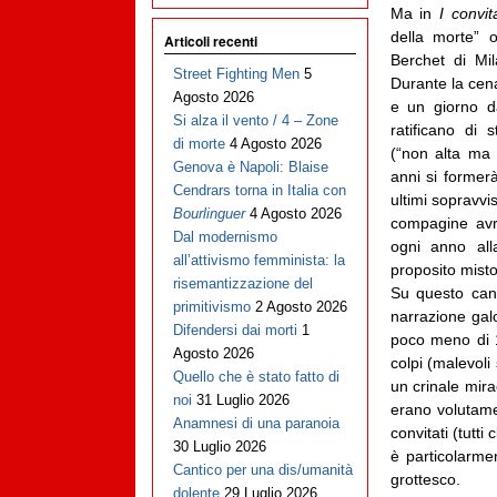
Ma in
I convit
della morte” o
Articoli recenti
Berchet di Mi
Street Fighting Men
5
Durante la cena
Agosto 2026
e un giorno da
Si alza il vento / 4 – Zone
ratificano di 
di morte
4 Agosto 2026
(“non alta ma 
Genova è Napoli: Blaise
anni si former
Cendrars torna in Italia con
ultimi sopravvis
Bourlinguer
4 Agosto 2026
compagine avr
Dal modernismo
ogni anno all
all’attivismo femminista: la
proposito misto
risemantizzazione del
Su questo cano
primitivismo
2 Agosto 2026
narrazione gal
Difendersi dai morti
1
poco meno di 16
Agosto 2026
colpi (malevoli
Quello che è stato fatto di
un crinale mira
noi
31 Luglio 2026
erano volutamen
Anamnesi di una paranoia
convitati (tutti
30 Luglio 2026
è particolarme
Cantico per una dis/umanità
grottesco.
dolente
29 Luglio 2026