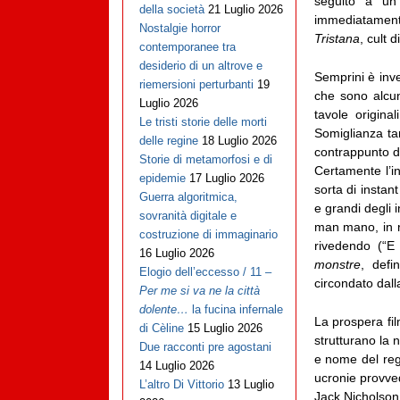
seguito a un 
della società
21 Luglio 2026
immediatament
Nostalgie horror
Tristana
, cult 
contemporanee tra
desiderio di un altrove e
Semprini è inve
riemersioni perturbanti
19
che sono alcune
Luglio 2026
tavole origina
Le tristi storie delle morti
Somiglianza ta
delle regine
18 Luglio 2026
contrappunto di 
Storie di metamorfosi e di
Certamente l’i
epidemie
17 Luglio 2026
sorta di instan
Guerra algoritmica,
e grandi degli i
sovranità digitale e
man mano, in r
costruzione di immaginario
rivedendo (“E 
16 Luglio 2026
monstre
, defi
Elogio dell’eccesso / 11 –
circondato dall
Per me si va ne la città
dolente…
la fucina infernale
La prospera fil
di Cèline
15 Luglio 2026
strutturano la 
Due racconti pre agostani
e nome del regi
14 Luglio 2026
ucronie provved
L’altro Di Vittorio
13 Luglio
Jack Nicholson 