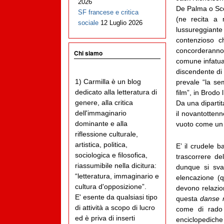
2026
De Palma o Scor
SF francese e critica
(ne recita a 
sociale
12 Luglio 2026
lussureggiante
contenzioso c
concorderanno
Chi siamo
comune infatuaz
discendente di
1) Carmilla è un blog
prevale “la s
dedicato alla letteratura di
film”, in Brodo 
genere, alla critica
Da una dipartita
dell'immaginario
il novantottenn
dominante e alla
vuoto come un 
riflessione culturale,
artistica, politica,
E’ il crudele b
sociologica e filosofica,
trascorrere de
riassumibile nella dicitura:
dunque si sval
“letteratura, immaginario e
elencazione (
cultura d'opposizione”.
devono relazion
E' esente da qualsiasi tipo
questa
danse 
di attività a scopo di lucro
come di rado 
ed è priva di inserti
enciclopediche 