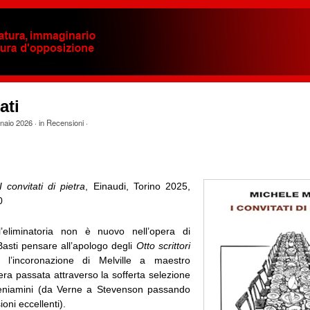
ati
naio 2026
· in
Recensioni
·
I convitati di pietra
, Einaudi, Torino 2025,
0
l’eliminatoria non è nuovo nell’opera di
Basti pensare all’apologo degli
Otto scrittori
 l’incoronazione di Melville a maestro
era passata attraverso la sofferta selezione
 beniamini (da Verne a Stevenson passando
ioni eccellenti).