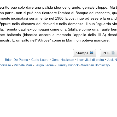
scritto può solo dare una pallida idea del grande, geniale viluppo. Ma 
gran parte- non si può non ricordare l’ombra di Banquo del racconto, qu
 mente incrinatasi seriamente nel 1980 la costringe ad essere la grand
Eppure nella distanza dei ricoveri e nella demenza, il suo “sguardo vi
iffa. Temuta dagli ex-compagni come una Sibilla e come una fragile be
ante balbettio (biascica ancora a memoria l’appello della III A) rico
i mostri. E’ un salto nell’”Altrove” come in Mari non poteva mancare.
Stampa
PDF
Brian De Palma
•
Carlo Lauro
•
Gene Hackman
•
I convitati di pietra
•
Jack N
Scorsese
•
Michele Mari
•
Sergio Leone
•
Stanley Kubrick
•
Walerian Borowczyk