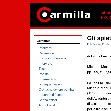
Gli spiet
Contenuti
Pubblicato il
26 Gen
Interventi
Recensioni
di
Carlo Lauro
Controinformazione
Interviste
Michele Mari,
Testi
pp.159, € 17,5
Poesia
Cinema & tv
Lo spirito del
Schegge taglienti
Michele Mari. 
Cronache del pre-bomba
(1996) in cui
I suonatori Jones
dell’Avventura 
Segnalazioni
di altri sette
AltroQuando
per altre esclus