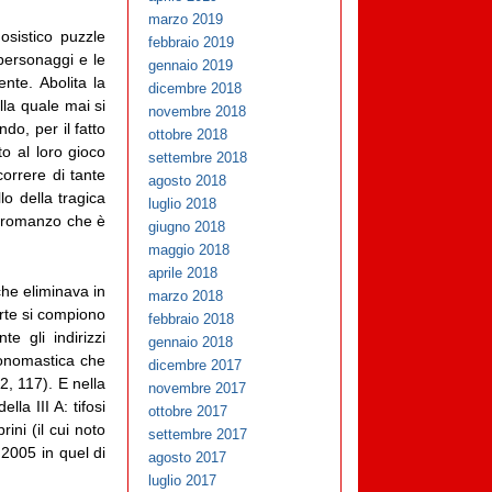
marzo 2019
osistico puzzle
febbraio 2019
 personaggi e le
gennaio 2019
ente. Abolita la
dicembre 2018
la quale mai si
novembre 2018
do, per il fatto
ottobre 2018
o al loro gioco
settembre 2018
scorrere di tante
agosto 2018
lo della tragica
luglio 2018
n romanzo che è
giugno 2018
maggio 2018
aprile 2018
che eliminava in
marzo 2018
morte si compiono
febbraio 2018
e gli indirizzi
gennaio 2018
oponomastica che
dicembre 2017
, 117). E nella
novembre 2017
la III A: tifosi
ottobre 2017
ini (il cui noto
settembre 2017
2005 in quel di
agosto 2017
luglio 2017