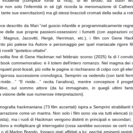
incidente (complice forse la riffa); di lei Brodo, da buon feti
e non solo l’infermità in sé (gli ricorda la menomazione di Cather
di tante sue esercitazioni) ma gli stessi braccioli cromati della sedia a rote
ce descritto da Mari “nel guscio infantile e programmaticamente regre
 delle sue proprie passioni-ossessioni: i fumetti (con aspirazioni co
li: Magnus, Jacovitti, Hergé, Herriman, etc.), i film con Gene Hac
nto più palese tra Autore e personaggio per quel maniacale rigore fil
rovelli “ipotetico-ottativi”.
nsolita fine di Gene Hackman nel febbraio scorso (2025) fa di
I convita
t book commemorativo: è il totem dell’intero romanzo. Nel magma dei c
nquieti post-liceali, più volte le pagine si rischiarano di colpo con gli ele
igorosa successione cronologica, Semprini va vedendo (con tanti fe
rivide…” “E rivide…” recita l’anafora), mentre concepisce il proget
nitivo, sul sommo attore (da lui immaginato, in quegli ultimi fanta
a visione delle sue numerose interpretazioni).
mografia hackmaniana (73 film accertati) ispira a Semprini strabiliant
narrazione come un mantra. Non solo i film sono via via tutti elencati (
sta), ma i ruoli di Hackman vengono distinti in principali e secondari; po
ono a moltiplicare gli interrogativi (cosa sarebbe successo se certi ruol
o di Marlon Brando, fossero stati affidati a lui; perché eminenti registi