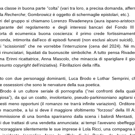
, una classe in buona parte “colta” (vari tra loro, a precisa domanda, aff
 la
Recherche
; Gombrowicz è oggetto di schermaglie epistolari, etc.).
ori del gruppo si chiamano Lorenzo Rivadeneyra (aura ispano-aristocrat
 garante del regolamento e degli interessi bancari del Fondo II
sorta di ecumenica buona coscienza: il primo crede fortissimamente
conda, intimorita dall’eco di episodi funesti (non esclusi alcuni suicidi)
i “scissionisti” che ne vorrebbe l’interruzione (cena del 2024). Né
i rinunciatari, liquidati da buonuscite simboliche. A tutto pensa Riva
na Erinni ricattatrice, Anna Mascolo, che minaccia di sparigliare il gi
resunto
copyright
dell’iniziativa). Fibrillazioni della riffa.
tto con due personaggi dominanti, Luca Brodo e Lothar Semprini, ch
e ossessioni che sono le nervature della sua poetica.
 Brodo è un cultore seriale di pornografia (“nei confronti della qu
igiosa”), da qui un coatto, involontario, pseudo-parkinsoniano agitarsi
esti meno opportuni (il romanzo ne trarrà infinite variazioni). Ordito
macumbe, a lui si deve il maggiore sfoltimento “forzoso” della III A:
mmissione di una bomba spariranno dalla scena i balordi Mentasti, Pi
i due trattasi di una vendetta annunciata: ai tempi l’avevano sbeffeggi
 incoraggiare silentemente le sue imprese è Lola Ricci, una compagna i