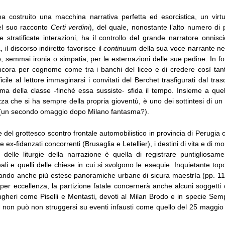
a costruito una macchina narrativa perfetta ed esorcistica, un virtu
el suo racconto
Certi verdini
), del quale, nonostante l’alto numero di
i e stratificate interazioni, ha il controllo del grande narratore onnisci
 il discorso indiretto favorisce il
continuum
della sua voce narrante nel
 semmai ironia o simpatia, per le esternazioni delle sue pedine. In fon
ncora per cognome come tra i banchi del liceo e di credere così tant
ficile al lettore immaginarsi i convitati del Berchet trasfigurati dal tra
ma della classe -finché essa sussiste- sfida il tempo. Insieme a quel
za che si ha sempre della propria gioventù, è uno dei sottintesi di u
 (un secondo omaggio dopo Milano fantasma?).
 del grottesco scontro frontale automobilistico in provincia di Perugia 
 ex-fidanzati concorrenti (Brusaglia e Letellier), i destini di vita e di 
delle liturgie della narrazione è quella di registrare puntigliosament
iceali e quelli delle chiese in cui si svolgono le esequie. Inquietante t
ndo anche più estese panoramiche urbane di sicura maestrìa (pp. 112
 per eccellenza, la partizione fatale concernerà anche alcuni soggetti del
angheri come Piselli e Mentasti, devoti al Milan Brodo e in specie Sempr
 non può non struggersi su eventi infausti come quello del 25 maggio 