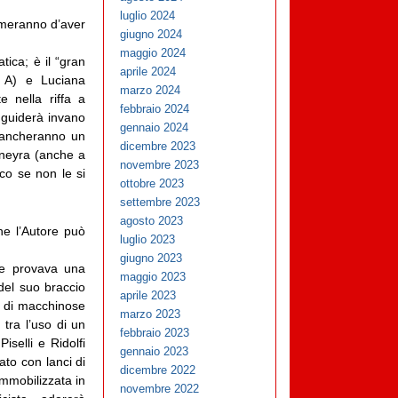
luglio 2024
ermeranno d’aver
giugno 2024
maggio 2024
ica; è il “gran
aprile 2024
I A) e Luciana
marzo 2024
 nella riffa a
febbraio 2024
, guiderà invano
gennaio 2024
 mancheranno un
dicembre 2023
deneyra (anche a
novembre 2023
oco se non le si
ottobre 2023
settembre 2023
agosto 2023
e l’Autore può
luglio 2023
giugno 2023
ale provava una
maggio 2023
 del suo braccio
aprile 2023
re di macchinose
marzo 2023
 tra l’uso di un
febbraio 2023
selli e Ridolfi
gennaio 2023
ato con lanci di
dicembre 2022
mmobilizzata in
novembre 2022