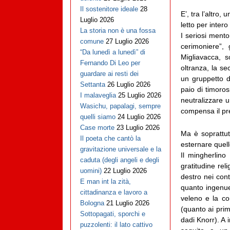
Il sostenitore ideale
28
E’, tra l’altro
Luglio 2026
letto per intero
La storia non è una fossa
I seriosi ment
comune
27 Luglio 2026
cerimoniere”,
“Da lunedì a lunedì” di
Migliavacca, 
Fernando Di Leo per
oltranza, la se
guardare ai resti dei
un gruppetto d
Settanta
26 Luglio 2026
paio di timoros
I malaveglia
25 Luglio 2026
neutralizzare u
Wasichu, papalagi, sempre
compensa il p
quelli siamo
24 Luglio 2026
Case morte
23 Luglio 2026
Ma è soprattu
Il poeta che cantò la
esternare quell
gravitazione universale e la
Il mingherlino
caduta (degli angeli e degli
gratitudine rel
uomini)
22 Luglio 2026
destro nei cont
E man int la zità,
quanto ingenue 
cittadinanza e lavoro a
veleno e la co
Bologna
21 Luglio 2026
(quanto ai prim
Sottopagati, sporchi e
dadi Knorr). A
puzzolenti: il lato cattivo