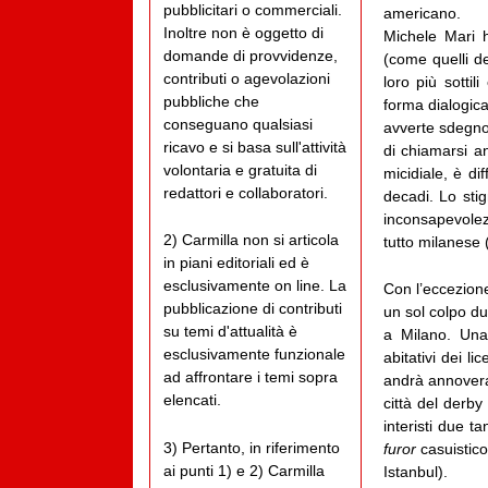
pubblicitari o commerciali.
americano.
Inoltre non è oggetto di
Michele Mari h
domande di provvidenze,
(come quelli d
contributi o agevolazioni
loro più sottil
pubbliche che
forma dialogica,
conseguano qualsiasi
avverte sdegno,
ricavo e si basa sull'attività
di chiamarsi a
volontaria e gratuita di
micidiale, è dif
redattori e collaboratori.
decadi. Lo stig
inconsapevolez
2) Carmilla non si articola
tutto milanese
in piani editoriali ed è
esclusivamente on line. La
Con l’eccezione
pubblicazione di contributi
un sol colpo due
su temi d'attualità è
a Milano. Una 
esclusivamente funzionale
abitativi dei l
ad affrontare i temi sopra
andrà annovera
elencati.
città del derby
interisti due t
3) Pertanto, in riferimento
furor
casuistico
ai punti 1) e 2) Carmilla
Istanbul).