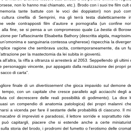
sese, non lo hanno mai chiamato, etc.). Brodo con i suoi tre film cult
memoria tante battute con le voci dei doppiatori) non può co
 cultura cinefila di Semprini, ma gli terrà testa dialetticamente i
he vede contrapposti film d’autore e pornografia (un confine non 
 alla fine, se si pensa a un compromesso quale
La bestia
di Borowc
ione per l’affascinante Elisabetta Bathory (descritta algida, magrissim
 un’omonima e sanguinaria contessa ungherese) rispecchia la divergen
emplice ragione che sembrava uscita, contemporaneamente, da un f
l’attrazione per la mastectomia da lei subita in gioventù.
 all’altra, la riffa a oltranza si arresterà al 2053. Seppellendo gli ultimi 
e personaggio vincente, pur appagato dalla realizzazione dei propri pro
sacco di carta”.
agliore finale di un
divertissement
che gioca impavido sul demone de
l tempo, con un capitale che cresce parallelo agli acciacchi degli a
uta col decrescere delle reali possibilità di godimento). La dice l
quasi un compendio di anatomia patologica) dei propri malanni ch
arsi a vicenda per fare il sestante delle probabilità di ciascuno. Il m
macabre
di imprevisti e paradossi, il lettore sorride e soprattutto rid
può capitargli, piacere che si estende anche a certe miniaturisti
sulla storia del brodo, i prodromi del fumetto o l’erotismo delle crom