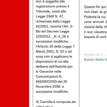
non è soggetta alla
registrazione presso il
Quanto fin qui 
Tribunale, ossia alla
non citati -la 
Legge 1948 N. 47,
Podesta la cui
richiamata dalla Legge
cene annuali. 
62/2001, nonché l’Art. 3-
visione della r
Bis del Decreto Legge
il suo claudic
103/2012, _N. 4_16 e
loquela di cert
successive modifiche,
l’Articolo 16 della Legge 7
Marzo 2001, N. 62 e ad
TAGGED WITH →
essa non si applicano le
Brando
•
Martin 
disposizioni di cui alla
delibera dell'Autorità per
le Garanzie nelle
Comunicazioni N.
666/08/CONS del 26
Novembre 2008, e
successive modifiche.
4) Carmilla è composta da
editor chi si