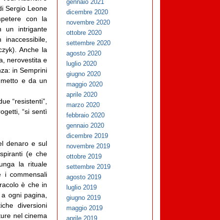
gennaio 2021
 di Sergio Leone
dicembre 2020
mpetere con la
novembre 2020
n un intrigante
ottobre 2020
inaccessibile,
settembre 2020
zyk). Anche la
agosto 2020
a, nerovestita e
luglio 2020
za: in Semprini
giugno 2020
umetto e da un
maggio 2020
aprile 2020
due “resistenti”,
marzo 2020
getti, “si sentì
febbraio 2020
gennaio 2020
dicembre 2019
l denaro e sul
novembre 2019
spiranti (e che
ottobre 2019
unga la rituale
settembre 2019
e i commensali
agosto 2019
iracolo è che in
luglio 2019
e a ogni pagina,
giugno 2019
che diversioni
maggio 2019
ature nel cinema
aprile 2019