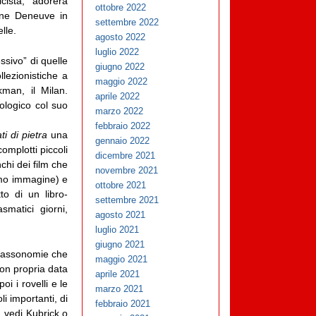
cista, adorerà
ottobre 2022
ine Deneuve in
settembre 2022
lle.
agosto 2022
luglio 2022
ssivo” di quelle
giugno 2022
llezionistiche a
maggio 2022
kman, il Milan.
aprile 2022
ologico col suo
marzo 2022
febbraio 2022
ti di pietra
una
gennaio 2022
omplotti piccoli
dicembre 2021
nchi dei film che
novembre 2021
rmo immagine) e
ottobre 2021
to di un libro-
settembre 2021
smatici giorni,
agosto 2021
luglio 2021
giugno 2021
i tassonomie che
maggio 2021
con propria data
aprile 2021
i i rovelli e le
marzo 2021
i importanti, di
febbraio 2021
, vedi Kubrick o