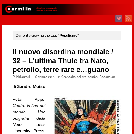
Currently viewing the tag:
"Populismo"
Il nuovo disordina mondiale /
32 – L’ultima Thule tra Nato,
petrolio, terre rare e…guano
Pubblicato il
21 Gennaio 2026
· in
Cronache del pre-bomba
,
Recensioni
·
di
Sandro Moiso
Peter Apps,
Contro la fine del
mondo. Una
biografia della
Nato
, Luiss
Unversity Press,