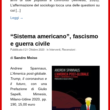
armi di due populisti a confronto
(Mimesis, 2020).
L’affermazione del sociologo tocca una delle questioni su
cui [...]
Leggi →
“Sistema americano”, fascismo
e guerra civile
Pubblicato il
21 Ottobre 2020
· in
Interventi
,
Recensioni
·
di
Sandro Moiso
Andrew Spannaus,
L’America post-globale.
Trump, il coronavirus e
il futuro
, con una
Prefazione di Giulio
Sapelli, Mimesis,
Milano-Udine 2020, pp.
190, 15,00 euro