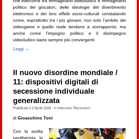
che intercorre tra immaginario videoludico e immaginario
politico dei giocatori, delle ideologie del divertimento
elettronico e dei loro effetti socio-culturali constatando
come, soprattutto tra i più giovani, non solo l’ambito dei
videogame e quello reale tendano a sovrapporisi, ma
anche come l’impegno politico e il disimpegno
videoludico siano sempre più convergenti.
Leggi →
Il nuovo disordine mondiale /
11: dispositivi digitali di
secessione individuale
generalizzata
Pubblicato il
3 Aprile 2022
· in
Interventi
,
Recensioni
·
di
Gioacchino Toni
Con la svolta
neoliberista, la