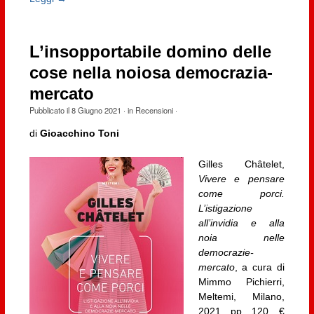
L’insopportabile domino delle
cose nella noiosa democrazia-
mercato
Pubblicato il
8 Giugno 2021
· in
Recensioni
·
di
Gioacchino Toni
Gilles Châtelet,
Vivere e pensare
come porci.
L’istigazione
all’invidia e alla
noia nelle
democrazie-
mercato
, a cura di
Mimmo Pichierri,
Meltemi, Milano,
2021, pp. 120, €