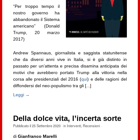
“Per troppo tempo il
nostro governo ha
abbandonato il Sistema
americano” (Donald
Trump, 20 marzo
2017)
Andrew Spannaus, giornalista e saggista statunitense
che da diversi anni vive in Italia, si è già distinto in
passato per un’attenta e precisa disamina anticipata dei
motivi che avrebbero portato Trump alla vittoria nella
corsa alle presidenziali del 2016 (
qui
) e delle ragioni del
diffondersi del neo-populismo tra gli [...]
Leggi →
Della dolce vita, l’incerta sorte
Pubblicato il
25 Settembre 2020
· in
Interventi
,
Recensioni
·
di
Gianfranco Marelli