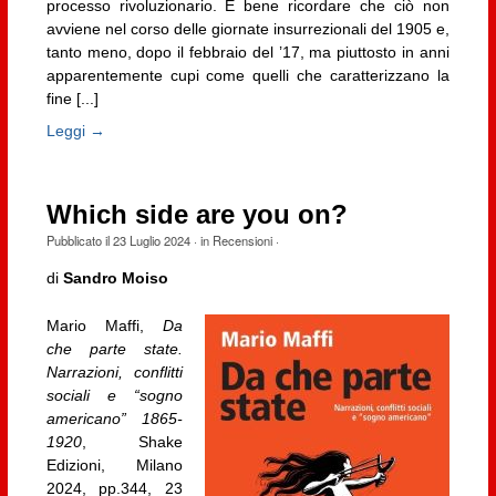
processo rivoluzionario. È bene ricordare che ciò non
avviene nel corso delle giornate insurrezionali del 1905 e,
tanto meno, dopo il febbraio del ’17, ma piuttosto in anni
apparentemente cupi come quelli che caratterizzano la
fine [...]
Leggi →
Which side are you on?
Pubblicato il
23 Luglio 2024
· in
Recensioni
·
di
Sandro Moiso
Mario Maffi,
Da
che parte state.
Narrazioni, conflitti
sociali e “sogno
americano” 1865-
1920
, Shake
Edizioni, Milano
2024, pp.344, 23