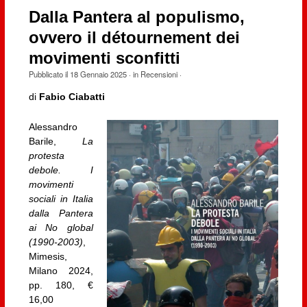
Dalla Pantera al populismo,
ovvero il détournement dei
movimenti sconfitti
Pubblicato il
18 Gennaio 2025
· in
Recensioni
·
di
Fabio Ciabatti
Alessandro
Barile,
La
protesta
debole. I
movimenti
sociali in Italia
dalla Pantera
ai No global
(1990-2003)
,
Mimesis,
Milano 2024,
pp. 180, €
16,00