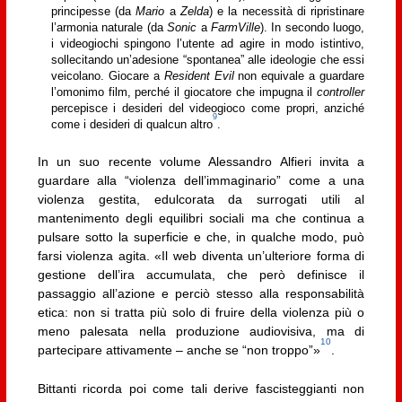
principesse (da
Mario
a
Zelda
) e la necessità di ripristinare
l’armonia naturale (da
Sonic
a
FarmVille
). In secondo luogo,
i videogiochi spingono l’utente ad agire in modo istintivo,
sollecitando un’adesione “spontanea” alle ideologie che essi
veicolano. Giocare a
Resident Evil
non equivale a guardare
l’omonimo film, perché il giocatore che impugna il
controller
percepisce i desideri del videogioco come propri, anziché
9
come i desideri di qualcun altro
.
In un suo recente volume Alessandro Alfieri invita a
guardare alla “violenza dell’immaginario” come a una
violenza gestita, edulcorata da surrogati utili al
mantenimento degli equilibri sociali ma che continua a
pulsare sotto la superficie e che, in qualche modo, può
farsi violenza agita. «Il web diventa un’ulteriore forma di
gestione dell’ira accumulata, che però definisce il
passaggio all’azione e perciò stesso alla responsabilità
etica: non si tratta più solo di fruire della violenza più o
meno palesata nella produzione audiovisiva, ma di
10
partecipare attivamente – anche se “non troppo”»
.
Bittanti ricorda poi come tali derive fascisteggianti non