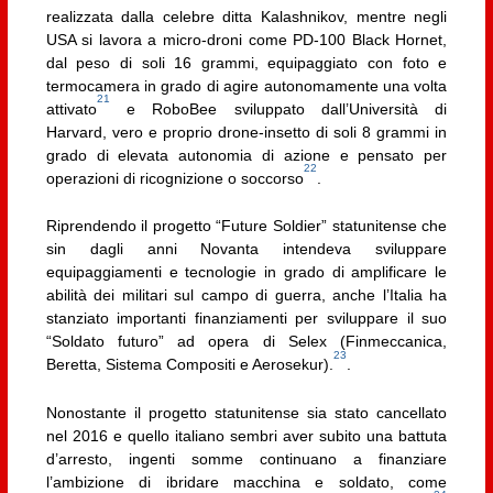
realizzata dalla celebre ditta Kalashnikov, mentre negli
USA si lavora a micro-droni come PD-100 Black Hornet,
dal peso di soli 16 grammi, equipaggiato con foto e
termocamera in grado di agire autonomamente una volta
21
attivato
e RoboBee sviluppato dall’Università di
Harvard, vero e proprio drone-insetto di soli 8 grammi in
grado di elevata autonomia di azione e pensato per
22
operazioni di ricognizione o soccorso
.
Riprendendo il progetto “Future Soldier” statunitense che
sin dagli anni Novanta intendeva sviluppare
equipaggiamenti e tecnologie in grado di amplificare le
abilità dei militari sul campo di guerra, anche l’Italia ha
stanziato importanti finanziamenti per sviluppare il suo
“Soldato futuro” ad opera di Selex (Finmeccanica,
23
Beretta, Sistema Compositi e Aerosekur).
.
Nonostante il progetto statunitense sia stato cancellato
nel 2016 e quello italiano sembri aver subito una battuta
d’arresto, ingenti somme continuano a finanziare
l’ambizione di ibridare macchina e soldato, come