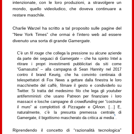
intenzionate, con le loro produzioni, a stravolgere un
mondo, quello videoludico, che doveva continuare a
restare maschile.
Charlie Warzel ha scritto a tal proposito sulle pagine del
“New York Times” che ormai è l’intero web ad essere
divenuto una sorta di grande
Gamergate
.
C’è un
fil rouge
che collega la pressione su alcune aziende
da parte dei seguaci di
Gamergate
– che ha spinto Intel a
ritirare i propri investimenti pubblicitari da siti come
“Gamasutra” – alla campagna di Sean Hannity nel 2017
contro il brand Keurig, che ha convinto centinaia di
telespettatori di Fox News a gettare dalla finestra le loro
macchinette del caffè, filmare il gesto e condividerlo su
Twitter. Si tratta del medesimo filo che lega gli
youtuber
antifemministi che usano Patreon per finanziare i loro
massacri e losche campagne di
crowdfunding
per “costruire
il muro” ai complottisti di
Pizzagate
e
QAnon
. […] E,
naturalmente, c’è la presunta premessa centrale di
5
Gamergate, il bigottismo mascherato da critica ai media
.
Riprendendo il concetto di “razionalità tecnologica”