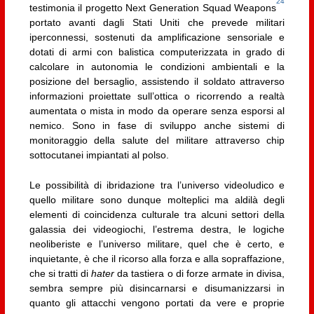
24
testimonia il progetto Next Generation Squad Weapons
portato avanti dagli Stati Uniti che prevede militari
iperconnessi, sostenuti da amplificazione sensoriale e
dotati di armi con balistica computerizzata in grado di
calcolare in autonomia le condizioni ambientali e la
posizione del bersaglio, assistendo il soldato attraverso
informazioni proiettate sull’ottica o ricorrendo a realtà
aumentata o mista in modo da operare senza esporsi al
nemico. Sono in fase di sviluppo anche sistemi di
monitoraggio della salute del militare attraverso chip
sottocutanei impiantati al polso.
Le possibilità di ibridazione tra l’universo videoludico e
quello militare sono dunque molteplici ma aldilà degli
elementi di coincidenza culturale tra alcuni settori della
galassia dei videogiochi, l’estrema destra, le logiche
neoliberiste e l’universo militare, quel che è certo, e
inquietante, è che il ricorso alla forza e alla sopraffazione,
che si tratti di
hater
da tastiera o di forze armate in divisa,
sembra sempre più disincarnarsi e disumanizzarsi in
quanto gli attacchi vengono portati da vere e proprie