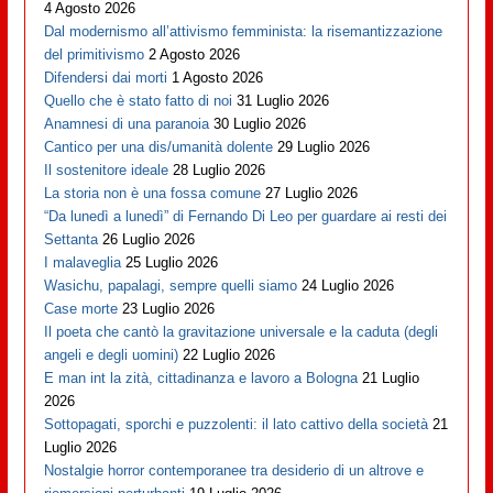
4 Agosto 2026
Dal modernismo all’attivismo femminista: la risemantizzazione
del primitivismo
2 Agosto 2026
Difendersi dai morti
1 Agosto 2026
Quello che è stato fatto di noi
31 Luglio 2026
Anamnesi di una paranoia
30 Luglio 2026
Cantico per una dis/umanità dolente
29 Luglio 2026
Il sostenitore ideale
28 Luglio 2026
La storia non è una fossa comune
27 Luglio 2026
“Da lunedì a lunedì” di Fernando Di Leo per guardare ai resti dei
Settanta
26 Luglio 2026
I malaveglia
25 Luglio 2026
Wasichu, papalagi, sempre quelli siamo
24 Luglio 2026
Case morte
23 Luglio 2026
Il poeta che cantò la gravitazione universale e la caduta (degli
angeli e degli uomini)
22 Luglio 2026
E man int la zità, cittadinanza e lavoro a Bologna
21 Luglio
2026
Sottopagati, sporchi e puzzolenti: il lato cattivo della società
21
Luglio 2026
Nostalgie horror contemporanee tra desiderio di un altrove e