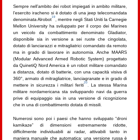
Sempre nell’ambito dei robot impiegati in ambito militare,
l’esercito iracheno si è dotato di una jeep telecomandata
19
denominata Alrobot
, mentre negli Stati Uniti la Carnegie
Mellon University ha sviluppato per il corpo dei Marines
un veicolo da combattimento denominato Gladiator,
disponibile sia in versione a sei ruote che cingolata,
dotato di lanciarazzi e mitragliatrici comandato da remoto
ma in grado di lavorare in autonomia. Anche MAARS
(Modular Advanced Armed Robotic System) progettato
da QuinetiQ Nord America è un robot militare comandato
a distanza, dotato di batterie, con una capacità visiva di
360°, armato di mitragliatrice, lanciagranate e in grado di
20
mettere in sicurezza i militari feriti
. La stessa Marina
militare nordamericana sta sviluppando navi da guerra
prive di equipaggio sia in una versione di ricognizione
che in una di combattimento dotata di missili.
Numerosi sono poi i paesi che hanno sviluppato “droni
kamikaze” di dimensioni estremamente ridotte,
difficilmente individuabili ai radar, attivabili tanto in
maniera manuale che automatica: una versione russa è