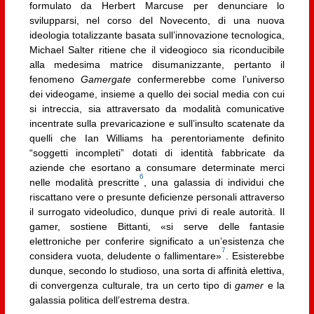
formulato da Herbert Marcuse per denunciare lo
svilupparsi, nel corso del Novecento, di una nuova
ideologia totalizzante basata sull’innovazione tecnologica,
Michael Salter ritiene che il videogioco sia riconducibile
alla medesima matrice disumanizzante, pertanto il
fenomeno
Gamergate
confermerebbe come l’universo
dei videogame, insieme a quello dei social media con cui
si intreccia, sia attraversato da modalità comunicative
incentrate sulla prevaricazione e sull’insulto scatenate da
quelli che Ian Williams ha perentoriamente definito
“soggetti incompleti” dotati di identità fabbricate da
aziende che esortano a consumare determinate merci
6
nelle modalità prescritte
, una galassia di individui che
riscattano vere o presunte deficienze personali attraverso
il surrogato videoludico, dunque privi di reale autorità. Il
gamer, sostiene Bittanti, «si serve delle fantasie
elettroniche per conferire significato a un’esistenza che
7
considera vuota, deludente o fallimentare»
. Esisterebbe
dunque, secondo lo studioso, una sorta di affinità elettiva,
di convergenza culturale, tra un certo tipo di
gamer
e la
galassia politica dell’estrema destra.