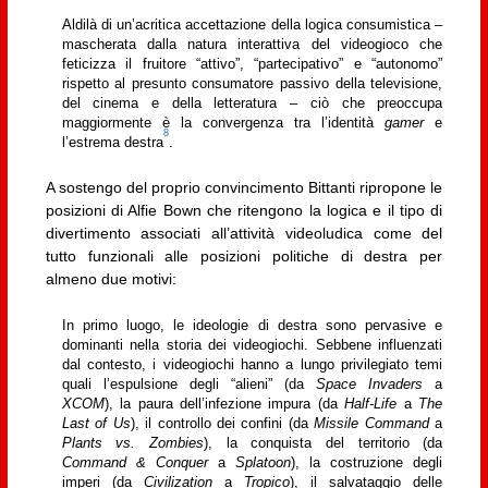
Aldilà di un’acritica accettazione della logica consumistica –
mascherata dalla natura interattiva del videogioco che
feticizza il fruitore “attivo”, “partecipativo” e “autonomo”
rispetto al presunto consumatore passivo della televisione,
del cinema e della letteratura – ciò che preoccupa
maggiormente è la convergenza tra l’identità
gamer
e
8
l’estrema destra
.
A sostengo del proprio convincimento Bittanti ripropone le
posizioni di Alfie Bown che ritengono la logica e il tipo di
divertimento associati all’attività videoludica come del
tutto funzionali alle posizioni politiche di destra per
almeno due motivi:
In primo luogo, le ideologie di destra sono pervasive e
dominanti nella storia dei videogiochi. Sebbene influenzati
dal contesto, i videogiochi hanno a lungo privilegiato temi
quali l’espulsione degli “alieni” (da
Space Invaders
a
XCOM
), la paura dell’infezione impura (da
Half-Life
a
The
Last of Us
), il controllo dei confini (da
Missile Command
a
Plants vs. Zombies
), la conquista del territorio (da
Command & Conquer
a
Splatoon
), la costruzione degli
imperi (da
Civilization
a
Tropico
), il salvataggio delle