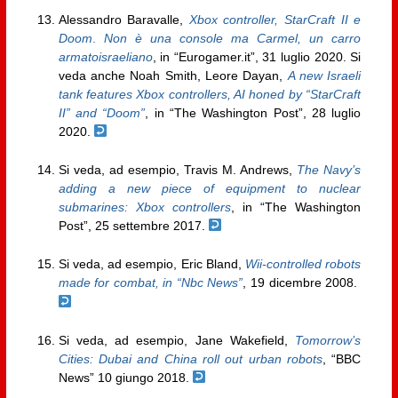
Alessandro Baravalle,
Xbox controller, StarCraft II e
Doom
.
Non è una console ma Carmel, un carro
armatoisraeliano
, in “Eurogamer.it”, 31 luglio 2020. Si
veda anche Noah Smith, Leore Dayan,
A new Israeli
tank features Xbox controllers, AI honed by “StarCraft
II” and “Doom”
, in “The Washington Post”, 28 luglio
2020.
Si veda, ad esempio, Travis M. Andrews,
The Navy’s
adding a new piece of equipment to nuclear
submarines: Xbox controllers
, in “The Washington
Post”, 25 settembre 2017.
Si veda, ad esempio, Eric Bland,
Wii-controlled robots
made for combat, in “Nbc News”
, 19 dicembre 2008.
Si veda, ad esempio, Jane Wakefield,
Tomorrow’s
Cities: Dubai and China roll out urban robots
, “BBC
News” 10 giungo 2018.