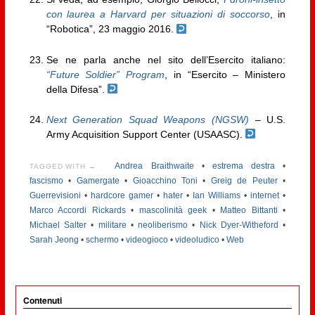
con laurea a Harvard per situazioni di soccorso
, in
“Robotica”, 23 maggio 2016.
Se ne parla anche nel sito dell’Esercito italiano:
“Future Soldier” Program
, in “Esercito – Ministero
della Difesa”.
Next Generation Squad Weapons (NGSW)
– U.S.
Army Acquisition Support Center (USAASC).
Andrea Braithwaite
•
estrema destra
•
TAGGED WITH →
fascismo
•
Gamergate
•
Gioacchino Toni
•
Greig de Peuter
•
Guerrevisioni
•
hardcore gamer
•
hater
•
Ian Williams
•
internet
•
Marco Accordi Rickards
•
mascolinità geek
•
Matteo Bittanti
•
Michael Salter
•
militare
•
neoliberismo
•
Nick Dyer-Witheford
•
Sarah Jeong
•
schermo
•
videogioco
•
videoludico
•
Web
Contenuti