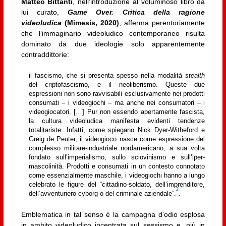
Matteo Bittanti
, nell’introduzione al voluminoso libro da
lui curato,
Game Over. Critica della ragione
videoludica
(Mimesis, 2020)
, afferma perentoriamente
che l’immaginario videoludico contemporaneo risulta
dominato da due ideologie solo apparentemente
contraddittorie:
il fascismo, che si presenta spesso nella modalità
stealth
del criptofascismo, e il neoliberismo. Queste due
espressioni non sono ravvisabili esclusivamente nei prodotti
consumati – i videogiochi – ma anche nei consumatori – i
videogiocatori. […] Pur non essendo apertamente fascista,
la cultura videoludica manifesta evidenti tendenze
totalitariste. Infatti, come spiegano Nick Dyer-Witheford e
Greig de Peuter, il videogioco nasce come espressione del
complesso militare-industriale nordamericano, a sua volta
fondato sull’imperialismo, sullo sciovinismo e sull’iper-
mascolinità. Prodotti e consumati in un contesto connotato
come essenzialmente maschile, i videogiochi hanno a lungo
celebrato le figure del “cittadino-soldato, dell’imprenditore,
2
dell’avventuriero cyborg o del criminale aziendale”.
.
Emblematica in tal senso è la campagna d’odio esplosa
in ambito videoludico incentrata sul sessismo e, più in