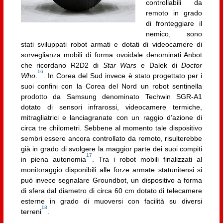
controllabili da
remoto in grado
di fronteggiare il
nemico, sono
stati sviluppati robot armati e dotati di videocamere di
sorveglianza mobili di forma ovoidale denominati Anbot
che ricordano R2D2 di
Star Wars
e Dalek di
Doctor
16
Who
.
. In Corea del Sud invece è stato progettato per i
suoi confini con la Corea del Nord un robot sentinella
prodotto da Samsung denominato Techwin SGR-A1
dotato di sensori infrarossi, videocamere termiche,
mitragliatrici e lanciagranate con un raggio d’azione di
circa tre chilometri. Sebbene al momento tale dispositivo
sembri essere ancora controllato da remoto, risulterebbe
già in grado di svolgere la maggior parte dei suoi compiti
17
in piena autonomia
. Tra i robot mobili finalizzati al
monitoraggio disponibili alle forze armate statunitensi si
può invece segnalare Groundbot, un dispositivo a forma
di sfera dal diametro di circa 60 cm dotato di telecamere
esterne in grado di muoversi con facilità su diversi
18
terreni
.