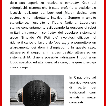
della sua esperienza relativa al
controller
Xbox dei
videogiochi, sistema che è stato preferito al tradizionale
joystick realizzato da Lockheed Martin decisamente
14
costoso e non altrettanto intuitivo
. Sempre in ambito
statunitense, l’esercito e l’Idaho National Laboratory
stanno congiuntamente sviluppando la gestione di robot
militari attraverso il
controller
del popolare sistema di
gioco Nintendo Wii (Wiimote) rivelatosi efficace nel
ridurre il carico di lavoro dell’operatore e permettere un
15
allargamento dei domini d’impiego.
. In questo caso,
attraverso il raggio a infrarossi gestito attraverso un
sistema di IA, diviene possibile indirizzare il robot a un
luogo specifico ed attendere, al sicuro, che questo svolga
il suo compito.
In Cina, oltre ad
una riconversione
di parte dei
tradizionali carri
armati in mezzi
corazzati