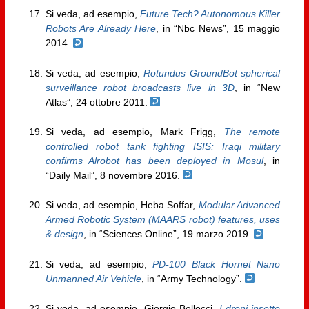
Si veda, ad esempio,
Future Tech? Autonomous Killer
Robots Are Already Here
, in “Nbc News”, 15 maggio
2014.
Si veda, ad esempio,
Rotundus GroundBot spherical
surveillance robot broadcasts live in 3D
, in “New
Atlas”, 24 ottobre 2011.
Si veda, ad esempio, Mark Frigg,
The remote
controlled robot tank fighting ISIS: Iraqi military
confirms Alrobot has been deployed in Mosul
, in
“Daily Mail”, 8 novembre 2016.
Si veda, ad esempio, Heba Soffar,
Modular Advanced
Armed Robotic System (MAARS robot) features, uses
& design
, in “Sciences Online”, 19 marzo 2019.
Si veda, ad esempio,
PD-100 Black Hornet Nano
Unmanned Air Vehicle
, in “Army Technology”.
Si veda, ad esempio, Giorgio Bellocci,
I droni-insetto