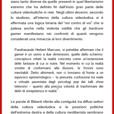
siano tanto diverse da quelle presenti in quel libertarismo
estremo che ha definito fin dall’inizio gran parte delle
culture videoludiche in rete. Negli ultimi decenni, secondo
lo studioso, all’interno della cultura videoludica si è
affermata una logica binaria del “noi contro di voi” che si
palesa anche nella violenta ostilità che gli
hardcore
gamer
manifestano nei confronti di quanti vengono
considerati una minaccia al loro divertimento.
Parafrasando Herbert Marcuse, si potrebbe affermare che il
gamer
è un uomo a due dimensioni, quelle dello schermo:
concepisce infatti la realtà concreta come un’estensione
delle fantasie di cui si nutre. Nel momento in cui la realtà
smette di conformarsi alle illusioni, le frizioni sono
inevitabili. Detto altrimenti, non ci troviamo di fronte a un
equivoco epistemologico – la presunta confusione tra reale
e virtuale paventata dagli psicologi pop dei
talk show
televisivi – quanto alla precisa volontà di trasformare dei
11
deliri di onnipotenza in realtà
.
Le parole di Bittanti riferite alla contiguità tra diffusi settori
della cultura videoludica e le posizioni politiche
dell’estrema destra e della cultura neoliberista sembrano