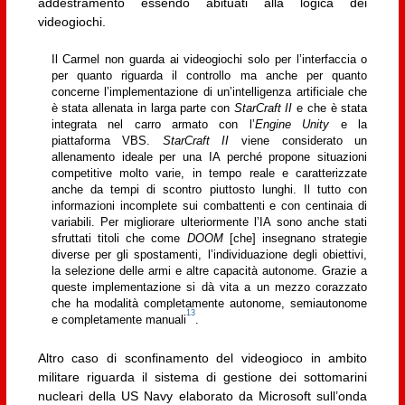
addestramento essendo abituati alla logica dei
videogiochi.
Il Carmel non guarda ai videogiochi solo per l’interfaccia o
per quanto riguarda il controllo ma anche per quanto
concerne l’implementazione di un’intelligenza artificiale che
è stata allenata in larga parte con
StarCraft II
e che è stata
integrata nel carro armato con l’
Engine Unity
e la
piattaforma VBS.
StarCraft II
viene considerato un
allenamento ideale per una IA perché propone situazioni
competitive molto varie, in tempo reale e caratterizzate
anche da tempi di scontro piuttosto lunghi. Il tutto con
informazioni incomplete sui combattenti e con centinaia di
variabili. Per migliorare ulteriormente l’IA sono anche stati
sfruttati titoli che come
DOOM
[che] insegnano strategie
diverse per gli spostamenti, l’individuazione degli obiettivi,
la selezione delle armi e altre capacità autonome. Grazie a
queste implementazione si dà vita a un mezzo corazzato
che ha modalità completamente autonome, semiautonome
13
e completamente manuali
.
Altro caso di sconfinamento del videogioco in ambito
militare riguarda il sistema di gestione dei sottomarini
nucleari della US Navy elaborato da Microsoft sull’onda