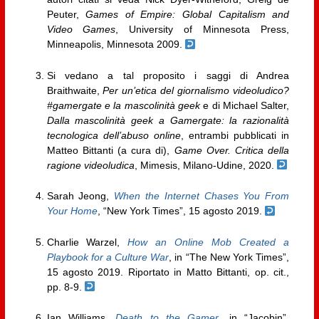
Peuter,
Games of Empire: Global Capitalism and
Video Games
, University of Minnesota Press,
Minneapolis, Minnesota 2009.
Si vedano a tal proposito i saggi di Andrea
Braithwaite,
Per un’etica del giornalismo videoludico?
#gamergate e la mascolinità geek
e di Michael Salter,
Dalla mascolinità geek a Gamergate: la razionalità
tecnologica dell’abuso online
, entrambi pubblicati in
Matteo Bittanti (a cura di),
Game Over. Critica della
ragione videoludica
, Mimesis, Milano-Udine, 2020.
Sarah Jeong,
When the Internet Chases You From
Your Home
, “New York Times”, 15 agosto 2019.
Charlie Warzel,
How an Online Mob Created a
Playbook for a Culture War
, in “The New York Times”,
15 agosto 2019. Riportato in Matto Bittanti, op. cit.,
pp. 8-9.
Ian Williams,
Death to the Gamer
, in “Jacobin”,