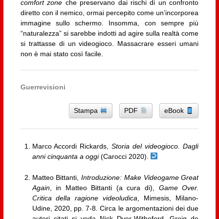
comfort zone
che preservano dai rischi di un confronto
diretto con il nemico, ormai percepito come un’incorporea
immagine sullo schermo. Insomma, con sempre più
“naturalezza” si sarebbe indotti ad agire sulla realtà come
si trattasse di un videogioco. Massacrare esseri umani
non è mai stato così facile.
Guerrevisioni
Stampa
PDF
eBook
Marco Accordi Rickards,
Storia del videogioco. Dagli
anni cinquanta a oggi
(Carocci 2020).
Matteo Bittanti,
Introduzione: Make Videogame Great
Again
, in Matteo Bittanti (a cura di),
Game Over.
Critica della ragione videoludica
, Mimesis, Milano-
Udine, 2020, pp. 7-8. Circa le argomentazioni dei due
autori citati si veda Nick Dyer-Witheford, Greig de