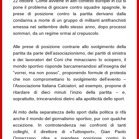
22 ottobre. Come avviene in altri contesti europei in cui si
pone il problema di giocare contro squadre spagnole, le
prese di posizione contro la partita derivano dalla
condanna a morte di un gruppo di militanti antifranchisti
emessa nel settembre dello stesso anno, dopo processi
sommari, da un regime ormai al crepuscolo.
Alle prese di posizione contrarie allo svolgimento della
partita da parte dell’associazionismo, dei partiti di sinistra
e dei lavoratori del Coni che minacciano lo sciopero, il
mondo sportivo risponde barcamenandosi all’insegna del
“vorrei, ma non posso”, proponendo formule di protesta
che non compromettano lo svolgimento dell’evento –
l’Associazione Italiana Calciatori, ad esempio, propone di
ritardare di dieci minuti l’inizio della partita – e,
soprattutto, trincerandosi dietro alla apoliticità dello sport.
Al mito della separatezza dello sport dalla politica si rifà
anche il mondo del giornalismo sportivo, pur con qualche
eccezione. In controtendenza nei confronti di tanti
colleghi, il direttore di «Tuttosport», Gian Paolo
Ormezzano, oltre a prendere posizione contro lo