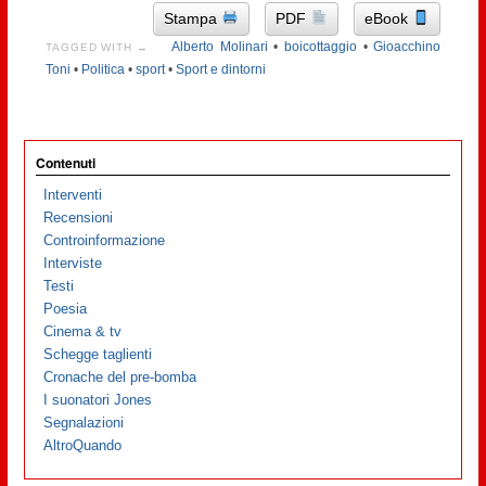
Stampa
PDF
eBook
Alberto Molinari
•
boicottaggio
•
Gioacchino
TAGGED WITH →
Toni
•
Politica
•
sport
•
Sport e dintorni
Contenuti
Interventi
Recensioni
Controinformazione
Interviste
Testi
Poesia
Cinema & tv
Schegge taglienti
Cronache del pre-bomba
I suonatori Jones
Segnalazioni
AltroQuando