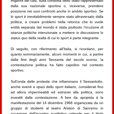
migliore dei casi, sulla condotta dello Stato rappresentato
dalla sua nazionale sportiva o, viceversa, prendere
posizione nei suoi confronti
anche
in ambito sportivo. Se
lo sport è inevitabilmente sempre stato attraversato dalla
politica, a creare problemi nella retorica che lo vuole
entità separata dal mondo è stata piuttosto l’irruzione di
istanze politiche intenzionate a mettere in discussione lo
status quo
della realtà di cui lo sport è parte integrante.
Di seguito, con riferimento all’Italia, si ricordano, per
quanto sommariamente, alcuni momenti in cui, a partire
dalla fine degli anni Sessanta del secolo scorso, la
contestazione politica ha fatto capolino nel contesto
sportivo.
Sull’onda delle proteste che infiammano il Sessantotto,
anche eventi e spazi dello sport italiano, considerati fino
ad allora impermeabili ed estranei alla politica, sono
investiti dalla contestazione. A fare da apripista è la
manifestazione del 14 dicembre 1968 organizzata da un
gruppo di studenti al teatro Ariston di Sanremo in
occasione dell’incontro pugilistico valevole per il titolo