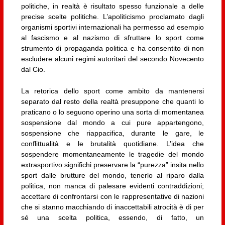
politiche, in realtà è risultato spesso funzionale a delle
precise scelte politiche. L’apoliticismo proclamato dagli
organismi sportivi internazionali ha permesso ad esempio
al fascismo e al nazismo di sfruttare lo sport come
strumento di propaganda politica e ha consentito di non
escludere alcuni regimi autoritari del secondo Novecento
dal Cio.
La retorica dello sport come ambito da mantenersi
separato dal resto della realtà presuppone che quanti lo
praticano o lo seguono operino una sorta di momentanea
sospensione dal mondo a cui pure appartengono,
sospensione che riappacifica, durante le gare, le
conflittualità e le brutalità quotidiane. L’idea che
sospendere momentaneamente le tragedie del mondo
extrasportivo significhi preservare la “purezza” insita nello
sport dalle brutture del mondo, tenerlo al riparo dalla
politica, non manca di palesare evidenti contraddizioni;
accettare di confrontarsi con le rappresentative di nazioni
che si stanno macchiando di inaccettabili atrocità è di per
sé una scelta politica, essendo, di fatto, un