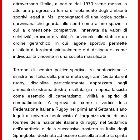
attraversano l’Italia, a partire dal 1970 viene messa in
atto una progressiva forma di isolamento degli ambienti
sportivi legati al Msi, propugnatori di una logica social-
darwiniana che guarda allo sport come a uno spazio in
cui la dimensione competitiva, innervata da valori di
selettività, eroismo e virilità, è funzionale allo stabilire un
ordine gerarchico, in cui l’agone sportivo permette
all’atleta di forgiarsi spiritualmente e di distinguersi come
individualità vincente in una società massificata.
Terreno di scontro politico-sportivo tra neofascismo e
sinistra nell’Italia della prima metà degli anni Settanta è il
rugby, disciplina particolarmente apprezzata negli
ambienti di estrema destra, esaltata già in epoca fascista
come esempio di cameratismo, virilità e spirito di
combattimento. A riprova di come i vertici della
Federazione Italiana Rugby nei primi anni Settanta siano
legati all’universo neofascista è l’organizzazione di una
tournée della nazionale italiana di rugby nel Sudafrica
dell’apartheid e della successiva trasferta in Italia degli
Springboks, destinata ad essere cancellata sotto la spinta