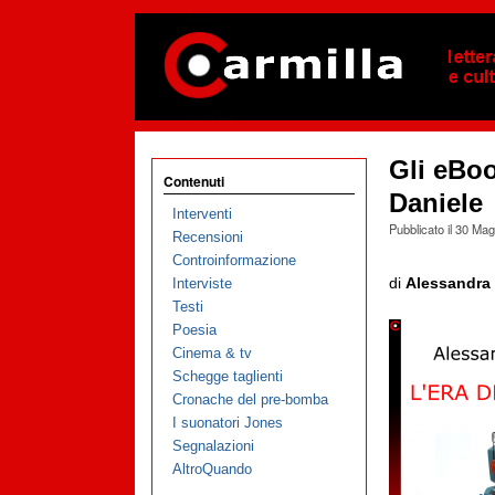
Gli eBoo
Contenuti
Daniele
Interventi
Pubblicato il
30 Mag
Recensioni
Controinformazione
di
Alessandra 
Interviste
Testi
Poesia
Cinema & tv
Schegge taglienti
Cronache del pre-bomba
I suonatori Jones
Segnalazioni
AltroQuando