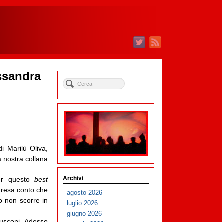
ssandra
i Marilù Oliva,
a nostra collana
Archivi
per questo
best
resa conto che
agosto 2026
o non scorre in
luglio 2026
giugno 2026
lusconi. Adesso