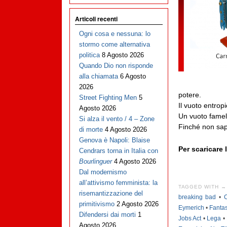
Articoli recenti
Ogni cosa e nessuna: lo
stormo come alternativa
politica
8 Agosto 2026
Quando Dio non risponde
alla chiamata
6 Agosto
2026
potere.
Street Fighting Men
5
Il vuoto entropi
Agosto 2026
Un vuoto fameli
Si alza il vento / 4 – Zone
Finché non sapr
di morte
4 Agosto 2026
Genova è Napoli: Blaise
Per scaricare
Cendrars torna in Italia con
Bourlinguer
4 Agosto 2026
Dal modernismo
all’attivismo femminista: la
TAGGED WITH →
risemantizzazione del
breaking bad
•
C
primitivismo
2 Agosto 2026
Eymerich
•
Fanta
Difendersi dai morti
1
Jobs Act
•
Lega
•
Agosto 2026