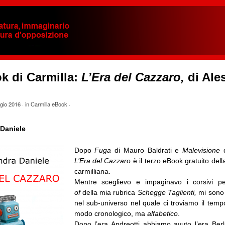
k di Carmilla:
L’Era del Cazzaro,
di Ale
gio 2016
· in
Carmilla eBook
·
Daniele
Dopo
Fuga
di Mauro Baldrati e
Malevisione
d
L’Era del Cazzaro
è il terzo eBook gratuito dell
carmilliana.
Mentre sceglievo e impaginavo i corsivi 
of
della mia rubrica
Schegge Taglienti,
mi sono 
nel sub-universo nel quale ci troviamo il temp
modo cronologico, ma
alfabetico
.
Dopo l’era Andreotti abbiamo avuto l’era Ber