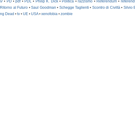
AV
•
PD
•
pdf
•
PDL
•
Philip K. Dick
•
Politica
•
razzismo
•
Referendum
•
referend
•
Ritorno al Futuro
•
Saul Goodman
•
Schegge Taglienti
•
Scontro di Civiltà
•
Silvio 
ing Dead
•
tv
•
UE
•
USA
•
xenofobia
•
zombie