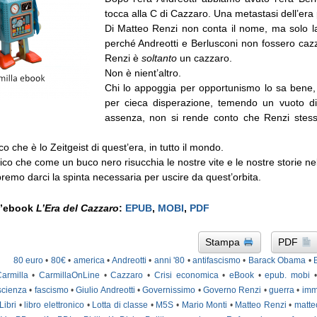
tocca alla C di Cazzaro. Una metastasi dell’era
Di Matteo Renzi non conta il nome, ma solo la
perché Andreotti e Berlusconi non fossero caz
Renzi è
soltanto
un cazzaro.
Non è nient’altro.
Chi lo appoggia per opportunismo lo sa bene, 
per cieca disperazione, temendo un vuoto di
assenza, non si rende conto che Renzi ste
co che è lo Zeitgeist di quest’era, in tutto il mondo.
co che come un buco nero risucchia le nostre vite e le nostre storie nel
emo darci la spinta necessaria per uscire da quest’orbita.
 l’ebook
L’Era del Cazzaro
:
EPUB
,
MOBI
,
PDF
Stampa
PDF
80 euro
•
80€
•
america
•
Andreotti
•
anni '80
•
antifascismo
•
Barack Obama
•
armilla
•
CarmillaOnLine
•
Cazzaro
•
Crisi economica
•
eBook
•
epub. mobi
scienza
•
fascismo
•
Giulio Andreotti
•
Governissimo
•
Governo Renzi
•
guerra
•
imm
Libri
•
libro elettronico
•
Lotta di classe
•
M5S
•
Mario Monti
•
Matteo Renzi
•
matte