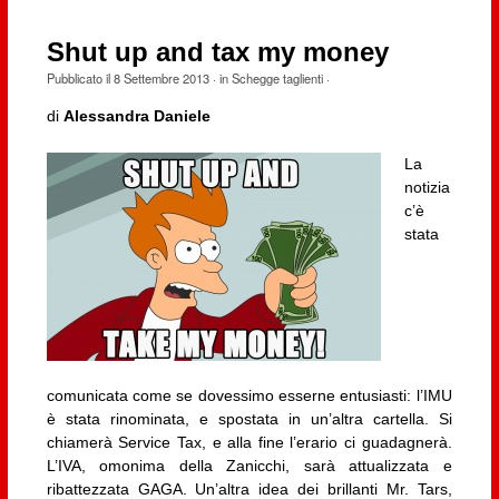
Shut up and tax my money
Pubblicato il
8 Settembre 2013
· in
Schegge taglienti
·
di
Alessandra Daniele
La
notizia
c’è
stata
comunicata come se dovessimo esserne entusiasti: l’IMU
è stata rinominata, e spostata in un’altra cartella. Si
chiamerà Service Tax, e alla fine l’erario ci guadagnerà.
L’IVA, omonima della Zanicchi, sarà attualizzata e
ribattezzata GAGA. Un’altra idea dei brillanti Mr. Tars,