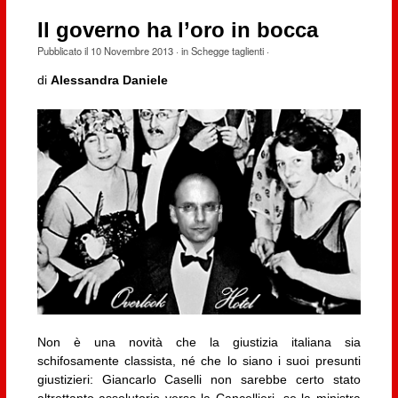
Il governo ha l’oro in bocca
Pubblicato il
10 Novembre 2013
· in
Schegge taglienti
·
di
Alessandra Daniele
Non è una novità che la giustizia italiana sia
schifosamente classista, né che lo siano i suoi presunti
giustizieri: Giancarlo Caselli non sarebbe certo stato