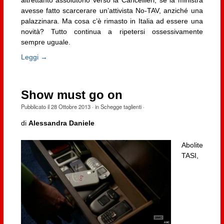
altrettanto assolutorio verso la Cancellieri, se la ministra
avesse fatto scarcerare un’attivista No-TAV, anziché una
palazzinara. Ma cosa c’è rimasto in Italia ad essere una
novità? Tutto continua a ripetersi ossessivamente
sempre uguale.
Leggi →
Show must go on
Pubblicato il
28 Ottobre 2013
· in
Schegge taglienti
·
di
Alessandra Daniele
Abolite
TASI,