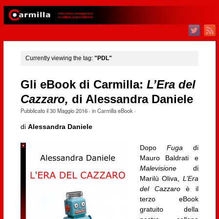
Currently viewing the tag:
"PDL"
Gli eBook di Carmilla:
L’Era del
Cazzaro,
di Alessandra Daniele
Pubblicato il
30 Maggio 2016
· in
Carmilla eBook
·
di
Alessandra Daniele
Dopo
Fuga
di
Mauro Baldrati e
Malevisione
di
Marilù Oliva,
L’Era
del Cazzaro
è il
terzo eBook
gratuito della