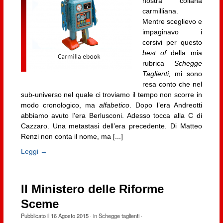
nostra collana
carmilliana.
Mentre sceglievo e
impaginavo i
corsivi per questo
best of
della mia
rubrica
Schegge
Taglienti,
mi sono
resa conto che nel
sub-universo nel quale ci troviamo il tempo non scorre in
modo cronologico, ma
alfabetico
. Dopo l’era Andreotti
abbiamo avuto l’era Berlusconi. Adesso tocca alla C di
Cazzaro. Una metastasi dell’era precedente. Di Matteo
Renzi non conta il nome, ma [...]
Leggi →
Il Ministero delle Riforme
Sceme
Pubblicato il
16 Agosto 2015
· in
Schegge taglienti
·