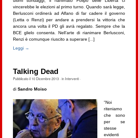
ultimi sondaggi, il rianimato Polipo delle Libertà ci
vincerebbe le elezioni al primo turno. Quando sarà legge,
Berlusconi ordinerà ad Alfano di far cadere il governo
(Letta o Renzi) per andare a prendersi la vittoria che
ancora una volta il PD gli avrà regalato. Sempre che la
BCE glielo consenta. Nell’arte di rianimare Berlusconi,
Renzi è comunque riuscito a superare [...]
Leggi →
Talking Dead
Pubblicato il
10 Dicembre 2013
· in
Interventi
·
di
Sandro Moiso
“Noi
riteniamo
che sono
per se
stesse
evidenti