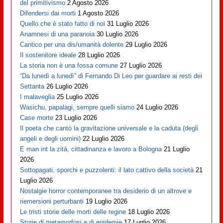
del primitivismo
2 Agosto 2026
Difendersi dai morti
1 Agosto 2026
Quello che è stato fatto di noi
31 Luglio 2026
Anamnesi di una paranoia
30 Luglio 2026
Cantico per una dis/umanità dolente
29 Luglio 2026
Il sostenitore ideale
28 Luglio 2026
La storia non è una fossa comune
27 Luglio 2026
“Da lunedì a lunedì” di Fernando Di Leo per guardare ai resti dei
Settanta
26 Luglio 2026
I malaveglia
25 Luglio 2026
Wasichu, papalagi, sempre quelli siamo
24 Luglio 2026
Case morte
23 Luglio 2026
Il poeta che cantò la gravitazione universale e la caduta (degli
angeli e degli uomini)
22 Luglio 2026
E man int la zità, cittadinanza e lavoro a Bologna
21 Luglio
2026
Sottopagati, sporchi e puzzolenti: il lato cattivo della società
21
Luglio 2026
Nostalgie horror contemporanee tra desiderio di un altrove e
riemersioni perturbanti
19 Luglio 2026
Le tristi storie delle morti delle regine
18 Luglio 2026
Storie di metamorfosi e di epidemie
17 Luglio 2026