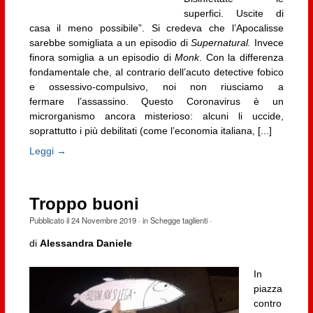
superfici. Uscite di
casa il meno possibile”. Si credeva che l’Apocalisse
sarebbe somigliata a un episodio di
Supernatural.
Invece
finora somiglia a un episodio di
Monk
. Con la differenza
fondamentale che, al contrario dell’acuto detective fobico
e ossessivo-compulsivo, noi non riusciamo a
fermare l’assassino. Questo Coronavirus è un
microrganismo ancora misterioso: alcuni li uccide,
soprattutto i più debilitati (come l’economia italiana, [...]
Leggi →
Troppo buoni
Pubblicato il
24 Novembre 2019
· in
Schegge taglienti
·
di
Alessandra Daniele
In
piazza
contro