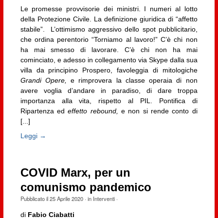
Le promesse provvisorie dei ministri. I numeri al lotto
della Protezione Civile. La definizione giuridica di “affetto
stabile”. L’ottimismo aggressivo dello spot pubblicitario,
che ordina perentorio “Torniamo al lavoro!” C’è chi non
ha mai smesso di lavorare. C’è chi non ha mai
cominciato, e adesso in collegamento via Skype dalla sua
villa da principino Prospero, favoleggia di mitologiche
Grandi Opere,
e rimprovera la classe operaia di non
avere voglia d’andare in paradiso, di dare troppa
importanza alla vita, rispetto al PIL. Pontifica di
Ripartenza ed
effetto rebound,
e non si rende conto di
[...]
Leggi →
COVID Marx, per un
comunismo pandemico
Pubblicato il
25 Aprile 2020
· in
Interventi
·
di
Fabio Ciabatti