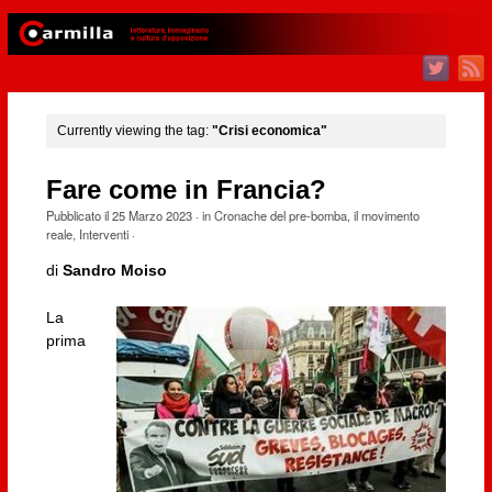
Currently viewing the tag:
"Crisi economica"
Fare come in Francia?
Pubblicato il
25 Marzo 2023
· in
Cronache del pre-bomba
,
il movimento
reale
,
Interventi
·
di
Sandro Moiso
La
prima