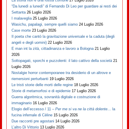
La storia non è una fossa comune
27 Luglio 2026
“Da lunedì a lunedì” di Fernando Di Leo per guardare ai resti dei
Settanta
26 Luglio 2026
I malaveglia
25 Luglio 2026
Wasichu, papalagi, sempre quelli siamo
24 Luglio 2026
Case morte
23 Luglio 2026
Il poeta che cantò la gravitazione universale e la caduta (degli
angeli e degli uomini)
22 Luglio 2026
E man int la zità, cittadinanza e lavoro a Bologna
21 Luglio
2026
Sottopagati, sporchi e puzzolenti: il lato cattivo della società
21
Luglio 2026
Nostalgie horror contemporanee tra desiderio di un altrove e
riemersioni perturbanti
19 Luglio 2026
Le tristi storie delle morti delle regine
18 Luglio 2026
Storie di metamorfosi e di epidemie
17 Luglio 2026
Guerra algoritmica, sovranità digitale e costruzione di
immaginario
16 Luglio 2026
Elogio dell’eccesso / 11 –
Per me si va ne la città dolente…
la
fucina infernale di Cèline
15 Luglio 2026
Due racconti pre agostani
14 Luglio 2026
L’altro Di Vittorio
13 Luglio 2026