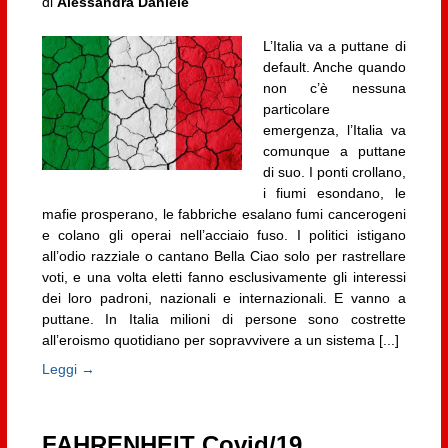
di
Alessandra Daniele
L’Italia va a puttane di
default. Anche quando
non c’è nessuna
particolare
emergenza, l’Italia va
comunque a puttane
di suo. I ponti crollano,
i fiumi esondano, le
mafie prosperano, le fabbriche esalano fumi cancerogeni
e colano gli operai nell’acciaio fuso. I politici istigano
all’odio razziale o cantano Bella Ciao solo per rastrellare
voti, e una volta eletti fanno esclusivamente gli interessi
dei loro padroni, nazionali e internazionali. E vanno a
puttane. In Italia milioni di persone sono costrette
all’eroismo quotidiano per sopravvivere a un sistema [...]
Leggi →
FAHRENHEIT Covid/19