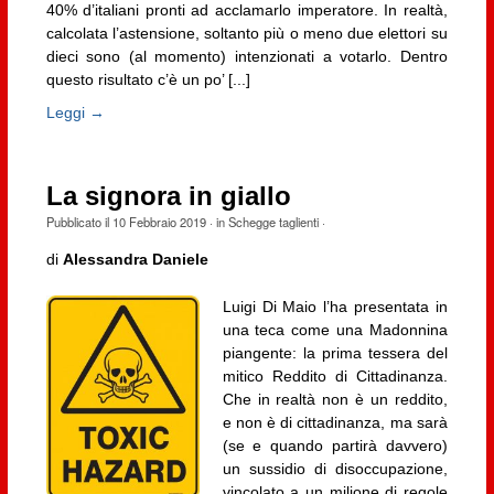
40% d’italiani pronti ad acclamarlo imperatore. In realtà,
calcolata l’astensione, soltanto più o meno due elettori su
dieci sono (al momento) intenzionati a votarlo. Dentro
questo risultato c’è un po’ [...]
Leggi →
La signora in giallo
Pubblicato il
10 Febbraio 2019
· in
Schegge taglienti
·
di
Alessandra Daniele
Luigi Di Maio l’ha presentata in
una teca come una Madonnina
piangente: la prima tessera del
mitico Reddito di Cittadinanza.
Che in realtà non è un reddito,
e non è di cittadinanza, ma sarà
(se e quando partirà davvero)
un sussidio di disoccupazione,
vincolato a un milione di regole