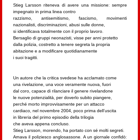
Stieg Larsson riteneva di avere una missione: sempre
impegnato in prima linea contro
razzismo, antisemitismo, fascismo, movimenti
nazionalisti, discriminazioni, abusi sulle donne,
si identificava totalmente con il proprio lavoro.
Bersaglio di gruppi neonazisti, visse per anni protetto
dalla polizia, costretto a tenere segreta la propria
abitazione e a modificare quotidianamente
i suoi tragitti.
Un autore che la critica svedese ha acclamato come
una rivelazione, una voce veramente nuova, fuori
dal coro, capace di rilanciare il genere rivelandone
le nuove potenzialità, per doverlo subito piangere,
perché morto improvvisamente per un attacco
cardiaco, nel novembre 2004, poco prima dell’uscita
in libreria del primo episodio della trilogia
che aveva appena concluso.
Stieg Larsson, morendo, ha portato con sé molti segreti.
Amava il poliziesco anglosassone. A un giornale confidò: