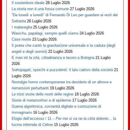
Il sostenitore ideale
28 Luglio 2026
La storia non è una fossa comune
27 Luglio 2026
“Da lunedì a lunedì” di Fernando Di Leo per guardare ai resti dei
Settanta
26 Luglio 2026
I malaveglia
25 Luglio 2026
Wasichu, papalagi, sempre quelli siamo
24 Luglio 2026
Case morte
23 Luglio 2026
Il poeta che cantò la gravitazione universale e la caduta (degli
angeli e degli uomini)
22 Luglio 2026
E man int la zità, cittadinanza e lavoro a Bologna
21 Luglio
2026
Sottopagati, sporchi e puzzolenti: il lato cattivo della società
21
Luglio 2026
Nostalgie horror contemporanee tra desiderio di un altrove e
riemersioni perturbanti
19 Luglio 2026
Le tristi storie delle morti delle regine
18 Luglio 2026
Storie di metamorfosi e di epidemie
17 Luglio 2026
Guerra algoritmica, sovranità digitale e costruzione di
immaginario
16 Luglio 2026
Elogio dell’eccesso / 11 –
Per me si va ne la città dolente…
la
fucina infernale di Cèline
15 Luglio 2026