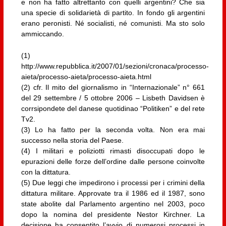
e non ha fatto altrettanto con quelli argentini? Che sia
una specie di solidarietà di partito. In fondo gli argentini
erano peronisti. Né socialisti, né comunisti. Ma sto solo
ammiccando.
(1)
http://www.repubblica.it/2007/01/sezioni/cronaca/processo-
aieta/processo-aieta/processo-aieta.html
(2) cfr. Il mito del giornalismo in “Internazionale” n° 661
del 29 settembre / 5 ottobre 2006 – Lisbeth Davidsen è
corrsipondete del danese quotidinao “Politiken” e del rete
Tv2.
(3) Lo ha fatto per la seconda volta. Non era mai
successo nella storia del Paese.
(4) I militari e poliziotti rimasti disoccupati dopo le
epurazioni delle forze dell’ordine dalle persone coinvolte
con la dittatura.
(5) Due leggi che impedirono i processi per i crimini della
dittatura militare. Approvate tra il 1986 ed il 1987, sono
state abolite dal Parlamento argentino nel 2003, poco
dopo la nomina del presidente Nestor Kirchner. La
decisione ha consentito l’avvio di numerosi processi in