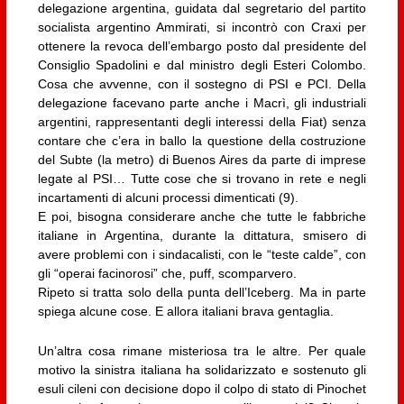
delegazione argentina, guidata dal segretario del partito
socialista argentino Ammirati, si incontrò con Craxi per
ottenere la revoca dell’embargo posto dal presidente del
Consiglio Spadolini e dal ministro degli Esteri Colombo.
Cosa che avvenne, con il sostegno di PSI e PCI. Della
delegazione facevano parte anche i Macrì, gli industriali
argentini, rappresentanti degli interessi della Fiat) senza
contare che c’era in ballo la questione della costruzione
del Subte (la metro) di Buenos Aires da parte di imprese
legate al PSI… Tutte cose che si trovano in rete e negli
incartamenti di alcuni processi dimenticati (9).
E poi, bisogna considerare anche che tutte le fabbriche
italiane in Argentina, durante la dittatura, smisero di
avere problemi con i sindacalisti, con le “teste calde”, con
gli “operai facinorosi” che, puff, scomparvero.
Ripeto si tratta solo della punta dell’Iceberg. Ma in parte
spiega alcune cose. E allora italiani brava gentaglia.
Un’altra cosa rimane misteriosa tra le altre. Per quale
motivo la sinistra italiana ha solidarizzato e sostenuto gli
esuli cileni con decisione dopo il colpo di stato di Pinochet