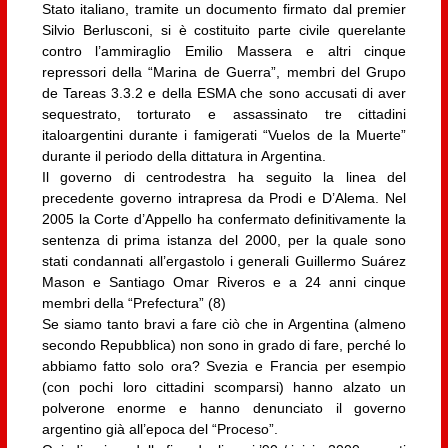
Stato italiano, tramite un documento firmato dal premier
Silvio Berlusconi, si è costituito parte civile querelante
contro l’ammiraglio Emilio Massera e altri cinque
repressori della “Marina de Guerra”, membri del Grupo
de Tareas 3.3.2 e della ESMA che sono accusati di aver
sequestrato, torturato e assassinato tre cittadini
italoargentini durante i famigerati “Vuelos de la Muerte”
durante il periodo della dittatura in Argentina.
Il governo di centrodestra ha seguito la linea del
precedente governo intrapresa da Prodi e D’Alema. Nel
2005 la Corte d’Appello ha confermato definitivamente la
sentenza di prima istanza del 2000, per la quale sono
stati condannati all’ergastolo i generali Guillermo Suárez
Mason e Santiago Omar Riveros e a 24 anni cinque
membri della “Prefectura” (8)
Se siamo tanto bravi a fare ciò che in Argentina (almeno
secondo Repubblica) non sono in grado di fare, perché lo
abbiamo fatto solo ora? Svezia e Francia per esempio
(con pochi loro cittadini scomparsi) hanno alzato un
polverone enorme e hanno denunciato il governo
argentino già all’epoca del “Proceso”.