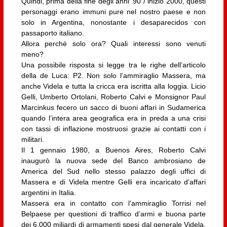
Quindi, prima della fine degli anni ’90 / inizio 2000, questi
personaggi erano immuni pure nel nostro paese e non
solo in Argentina, nonostante i desaparecidos con
passaporto italiano.
Allora perché solo ora? Quali interessi sono venuti
meno?
Una possibile risposta si legge tra le righe dell’articolo
della de Luca: P2. Non solo l’ammiraglio Massera, ma
anche Videla e tutta la cricca era iscritta alla loggia. Licio
Gelli, Umberto Ortolani, Roberto Calvi e Monsignor Paul
Marcinkus fecero un sacco di buoni affari in Sudamerica
quando l’intera area geografica era in preda a una crisi
con tassi di inflazione mostruosi grazie ai contatti con i
militari.
Il 1 gennaio 1980, a Buenos Aires, Roberto Calvi
inaugurò la nuova sede del Banco ambrosiano de
America del Sud nello stesso palazzo degli uffici di
Massera e di Videla mentre Gelli era incaricato d’affari
argentini in Italia.
Massera era in contatto con l’ammiraglio Torrisi nel
Belpaese per questioni di traffico d’armi e buona parte
dei 6.000 miliardi di armamenti spesi dal generale Videla,