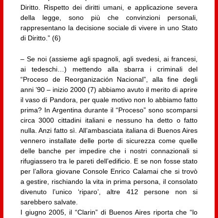
Diritto. Rispetto dei diritti umani, e applicazione severa
della legge, sono più che convinzioni personali,
rappresentano la decisione sociale di vivere in uno Stato
di Diritto.” (6)
– Se noi (assieme agli spagnoli, agli svedesi, ai francesi,
ai tedeschi…) mettendo alla sbarra i criminali del
“Proceso de Reorganización Nacional”, alla fine degli
anni ’90 – inizio 2000 (7) abbiamo avuto il merito di aprire
il vaso di Pandora, per quale motivo non lo abbiamo fatto
prima? In Argentina durante il “Proceso” sono scomparsi
circa 3000 cittadini italiani e nessuno ha detto o fatto
nulla. Anzi fatto sì. All’ambasciata italiana di Buenos Aires
vennero installate delle porte di sicurezza come quelle
delle banche per impedire che i nostri connazionali si
rifugiassero tra le pareti dell’edificio. E se non fosse stato
per l’allora giovane Console Enrico Calamai che si trovò
a gestire, rischiando la vita in prima persona, il consolato
divenuto l’unico ‘riparo’, altre 412 persone non si
sarebbero salvate.
I giugno 2005, il “Clarin” di Buenos Aires riporta che “lo