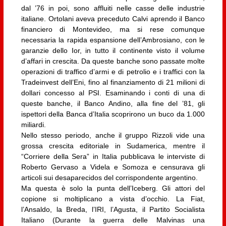
dal ’76 in poi, sono affluiti nelle casse delle industrie
italiane. Ortolani aveva preceduto Calvi aprendo il Banco
financiero di Montevideo, ma si rese comunque
necessaria la rapida espansione dell’Ambrosiano, con le
garanzie dello Ior, in tutto il continente visto il volume
d’affari in crescita. Da queste banche sono passate molte
operazioni di traffico d’armi e di petrolio e i traffici con la
Tradeinvest dell’Eni, fino al finanziamento di 21 milioni di
dollari concesso al PSI. Esaminando i conti di una di
queste banche, il Banco Andino, alla fine del ’81, gli
ispettori della Banca d’Italia scoprirono un buco da 1.000
miliardi.
Nello stesso periodo, anche il gruppo Rizzoli vide una
grossa crescita editoriale in Sudamerica, mentre il
“Corriere della Sera” in Italia pubblicava le interviste di
Roberto Gervaso a Videla e Somoza e censurava gli
articoli sui desaparecidos del corrispondente argentino.
Ma questa è solo la punta dell’Iceberg. Gli attori del
copione si moltiplicano a vista d’occhio. La Fiat,
l’Ansaldo, la Breda, l’IRI, l’Agusta, il Partito Socialista
Italiano (Durante la guerra delle Malvinas una