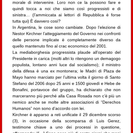
morale di intervenire. Loro non ce la possono fare e
quindi tocca a noi che siamo così progressisti e di
sinistra… (l’ammiccata ai lettori di Repubblica è forse
tutta qui) È davvero così?
In Argentina, le cose sono cambiate. Dopo l’elezione di
Nestor Kirchner l’atteggiamento del Governo nei confronti
delle persone implicate è completamente diverso da
quello mantenuto fino al crac economico del 2001.
La mediaborghesia progressista plaude all’operato del
Presidente in carica (molti altri lo ritengono un demagogo
populista, lontano anni luce dal socialismo); il ministro
della difesa è una ex montonera; le Madri di Plaza de
Mayo hanno marciato per l’ultima volta il giorno di Santo
Stefano del 2006 dopo 25 anni e 1500 giovedì e Hebe de
Bonafini, portavoce del gruppo, ha dichiarato che non
marceranno più perché alla Casa Rosada non c’è più un
nemico anche se molte altre associazioni di “Derechos
Humanos” non sono d’accordo con lei.
Kirchner è apparso a reti unificate il 29 dicembre scorso
(3), in occasione della scomparsa di Luis Gerez,
testimone chiave a uno dei processi in questione,