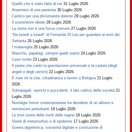
Quello che è stato fatto di noi
31 Luglio 2026
Anamnesi di una paranoia
30 Luglio 2026
Cantico per una dis/umanità dolente
29 Luglio 2026
Il sostenitore ideale
28 Luglio 2026
La storia non è una fossa comune
27 Luglio 2026
“Da lunedì a lunedì” di Fernando Di Leo per guardare ai resti dei
Settanta
26 Luglio 2026
I malaveglia
25 Luglio 2026
Wasichu, papalagi, sempre quelli siamo
24 Luglio 2026
Case morte
23 Luglio 2026
Il poeta che cantò la gravitazione universale e la caduta (degli
angeli e degli uomini)
22 Luglio 2026
E man int la zità, cittadinanza e lavoro a Bologna
21 Luglio
2026
Sottopagati, sporchi e puzzolenti: il lato cattivo della società
21
Luglio 2026
Nostalgie horror contemporanee tra desiderio di un altrove e
riemersioni perturbanti
19 Luglio 2026
Le tristi storie delle morti delle regine
18 Luglio 2026
Storie di metamorfosi e di epidemie
17 Luglio 2026
Guerra algoritmica, sovranità digitale e costruzione di