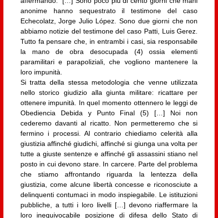
affermando: “[…] Sono poco più di cento giorni che mani
anonime hanno sequestrato il testimone del caso
Echecolatz, Jorge Julio López. Sono due giorni che non
abbiamo notizie del testimone del caso Patti, Luis Gerez.
Tutto fa pensare che, in entrambi i casi, sia responsabile
la mano de obra desocupada (4) ossia elementi
paramilitari e parapoliziali, che vogliono mantenere la
loro impunità.
Si tratta della stessa metodologia che venne utilizzata
nello storico giudizio alla giunta militare: ricattare per
ottenere impunità. In quel momento ottennero le leggi de
Obediencia Debida y Punto Final (5) […] Noi non
cederemo davanti al ricatto. Non permetteremo che si
fermino i processi. Al contrario chiediamo celerità alla
giustizia affinché giudichi, affinché si giunga una volta per
tutte a giuste sentenze e affinché gli assassini stiano nel
posto in cui devono stare. In carcere. Parte del problema
che stiamo affrontando riguarda la lentezza della
giustizia, come alcune libertà concesse e riconosciute a
delinquenti contumaci in modo inspiegabile. Le istituzioni
pubbliche, a tutti i loro livelli […] devono riaffermare la
loro inequivocabile posizione di difesa dello Stato di