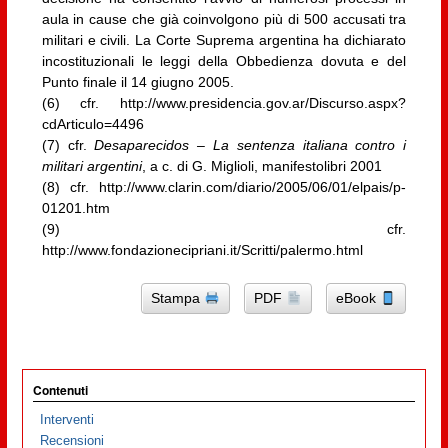
aula in cause che già coinvolgono più di 500 accusati tra
militari e civili. La Corte Suprema argentina ha dichiarato
incostituzionali le leggi della Obbedienza dovuta e del
Punto finale il 14 giugno 2005.
(6) cfr. http://www.presidencia.gov.ar/Discurso.aspx?
cdArticulo=4496
(7) cfr.
Desaparecidos – La sentenza italiana contro i
militari argentini
, a c. di G. Miglioli, manifestolibri 2001
(8) cfr. http://www.clarin.com/diario/2005/06/01/elpais/p-
01201.htm
(9) cfr.
http://www.fondazionecipriani.it/Scritti/palermo.html
Stampa
PDF
eBook
Contenuti
Interventi
Recensioni