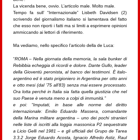
La vicenda bene, ovvio. L’articolo male. Molto male.
Tempo fa sull’ “Internazionale” Lisbeth Davidsen (2)
scrivendo del giornalismo italiano si lamentava del fatto
che esso non riporti i fatti ma si limiti a esprimere opinioni
ammiccando ai lettori di riferimento.
Ma vediamo, nello specifico l’articolo della de Luca:
“
ROMA – Nella giornata della memoria, la sala bunker di
Rebibbia echeggia di ricordi e dolore. Dante Gullo, leader
della Gioventù peronista, al banco dei testimoni. È italo-
argentino ed è stato prigioniero in Argentina per otto anni
e otto mesi (dal ’75 all’83) senza mai essere processato.
Ora lotta perché in Italia sia fatta quella giustizia che nel
suo Paese è venuta meno a colpi di immunità.”
e poi: “Imputati, in base alle norme del diritto
internazionale: Emilio Eduardo Massera, comandante
della Marina militare argentina – uno dei pochi stranieri
nelle liste di iscritti alla loggia massonica P2 sequestrate
a Licio Gelli nel 1981 – e gli ufficiali del Grupo de Tarea
3.3.2 Jorge Eduardo Acosta, Ignacio Alfredo Astiz, Raul