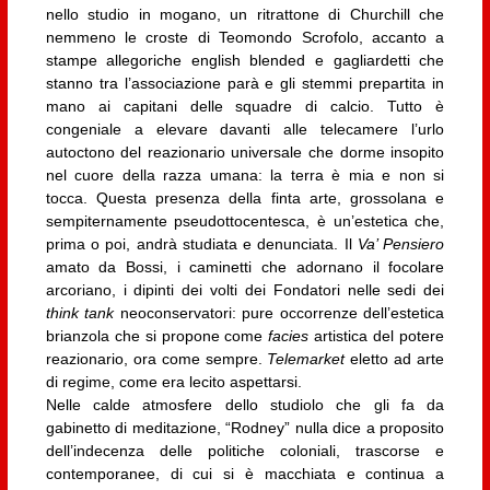
nello studio in mogano, un ritrattone di Churchill che
nemmeno le croste di Teomondo Scrofolo, accanto a
stampe allegoriche english blended e gagliardetti che
stanno tra l’associazione parà e gli stemmi prepartita in
mano ai capitani delle squadre di calcio. Tutto è
congeniale a elevare davanti alle telecamere l’urlo
autoctono del reazionario universale che dorme insopito
nel cuore della razza umana: la terra è mia e non si
tocca. Questa presenza della finta arte, grossolana e
sempiternamente pseudottocentesca, è un’estetica che,
prima o poi, andrà studiata e denunciata. Il
Va’ Pensiero
amato da Bossi, i caminetti che adornano il focolare
arcoriano, i dipinti dei volti dei Fondatori nelle sedi dei
think tank
neoconservatori: pure occorrenze dell’estetica
brianzola che si propone come
facies
artistica del potere
reazionario, ora come sempre.
Telemarket
eletto ad arte
di regime, come era lecito aspettarsi.
Nelle calde atmosfere dello studiolo che gli fa da
gabinetto di meditazione, “Rodney” nulla dice a proposito
dell’indecenza delle politiche coloniali, trascorse e
contemporanee, di cui si è macchiata e continua a