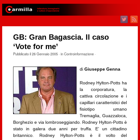
GB: Gran Bagascia. Il caso
‘Vote for me’
Pubblicato il
26 Gennaio 2005
· in
Controinformazione
·
di
Giuseppe Genna
Rodney Hylton-Potts ha
la corporatura, la
cattiva circolazione e i
capillari caratteristici del
fisiotipo umano
Tremaglia, Guazzaloca,
Borghezio e via lombroseggiando. Rodney Hylton-Potts è
stato in galera due anni per truffa. E’ un cittadino
britannico. Rodney Hylton-Potts è il volto del