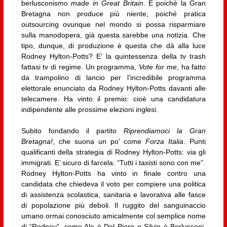
berlusconismo
made in Great Britain
. E poiché la Gran
Bretagna non produce più niente, poiché pratica
outsourcing ovunque nel mondo si possa risparmiare
sulla manodopera, già questa sarebbe una notizia. Che
tipo, dunque, di produzione è questa che dà alla luce
Rodney Hylton-Potts? E’ la quintessenza della tv trash
fattasi tv di regime. Un programma,
Vote for me
, ha fatto
da trampolino di lancio per l’incredibile programma
elettorale enunciato da Rodney Hylton-Potts davanti alle
telecamere. Ha vinto il premio: cioè una candidatura
indipendente alle prossime elezioni inglesi.
Subito fondando il partito
Riprendiamoci la Gran
Bretagna!
, che suona un po’ come
Forza Italia
. Punti
qualificanti della strategia di Rodney Hylton-Potts: via gli
immigrati. E’ sicuro di farcela: “Tutti i taxisti sono con me”.
Rodney Hylton-Potts ha vinto in finale contro una
candidata che chiedeva il voto per compiere una politica
di assistenza scolastica, sanitaria e lavorativa alle fasce
di popolazione più deboli. Il ruggito del sanguinaccio
umano ormai conosciuto amicalmente col semplice nome
di “Rodney”, come Ale è Del Piero o Silvio è Berlusconi,