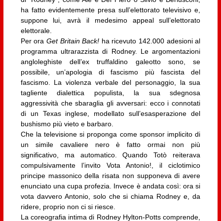
ha fatto evidentemente presa sull’elettorato televisivo e,
suppone lui, avrà il medesimo appeal sull’elettorato
elettorale.
Per ora
Get Britain Back!
ha ricevuto 142.000 adesioni al
programma ultrarazzista di Rodney. Le argomentazioni
angloleghiste dell’ex truffaldino galeotto sono, se
possibile, un’apologia di fascismo più fascista del
fascismo. La violenza verbale del personaggio, la sua
tagliente dialettica populista, la sua sdegnosa
aggressività che sbaraglia gli avversari: ecco i connotati
di un Texas inglese, modellato sull’esasperazione del
bushismo più vieto e barbaro.
Che la televisione si proponga come sponsor implicito di
un simile cavaliere nero è fatto ormai non più
significativo, ma automatico. Quando Totò reiterava
compulsivamente l’invito Vota Antonio!, il ciclotimico
principe massonico della risata non supponeva di avere
enunciato una cupa profezia. Invece è andata così: ora si
vota davvero Antonio, solo che si chiama Rodney e, da
ridere, proprio non ci si riesce.
La coreografia intima di Rodney Hylton-Potts comprende,